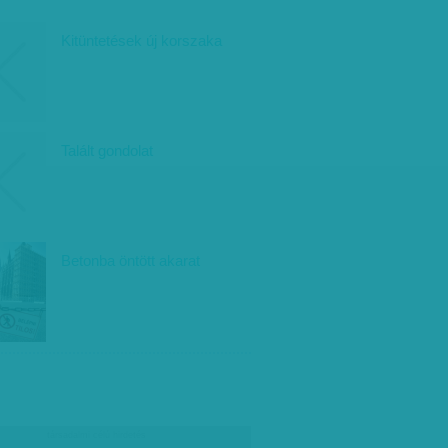
Kitüntetések új korszaka
Talált gondolat
Betonba öntött akarat
társadalmi célú hirdetés