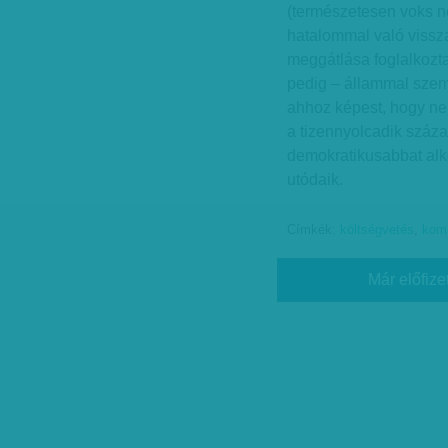
(természetesen voks nél
hatalommal való vissza
meggátlása foglalkozta
pedig – állammal szemb
ahhoz képest, hogy ne
a tizennyolcadik száz
demokratikusabbat alk
utódaik.
Címkék:
költségvetés
,
kom
Már előfize