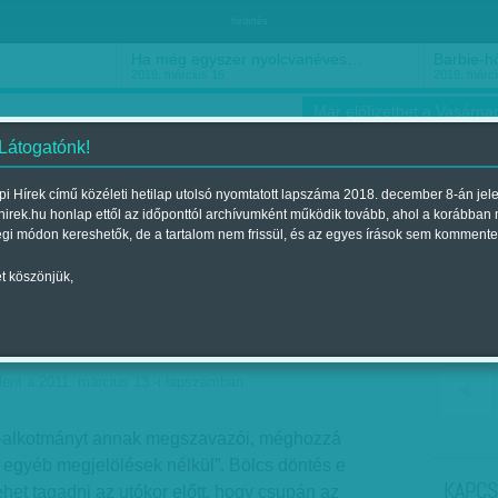
hirdetés
Ha még egyszer nyolcvanéves…
Barbie-h
2018. március 16.
2018. márci
Már előfizethet a Vasárnap
 Látogatónk!
i Hírek című közéleti hetilap utolsó nyomtatott lapszáma 2018. december 8-án jel
hirek.hu honlap ettől az időponttól archívumként működik tovább, ahol a korábban
ókusz
Szerintem
Ízlés
Sport
égi módon kereshetők, de a tartalom nem frissül, és az egyes írások sem kommente
t köszönjük,
k
lent a 2011. március 13.-i lapszámban
sz-alkotmányt annak megszavazói, méghozzá
s egyéb megjelölések nélkül”. Bölcs döntés e
KAPCS
ehet tagadni az utókor előtt, hogy csupán az