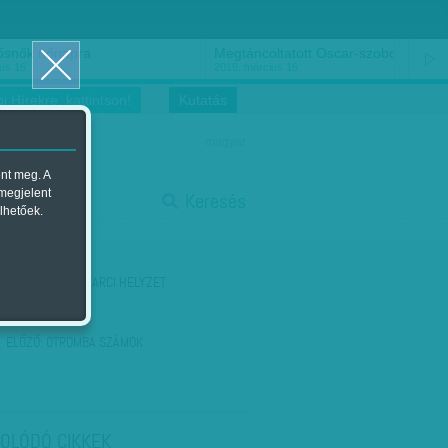
ősnők nőnapra
Megtáncoltatott Oscar-szobor
us 16.
2018. március 16.
i Hírekre, kattintson!
Kutatás
magyar
ent meg. A
start
 megjelent
Keresés
lhetőek.
stop
KÖVETKEZŐ:
A HARCI HELYZET
ELŐZŐ:
OTROMBA SZÁMOK
OLÓDÓ CIKKEK