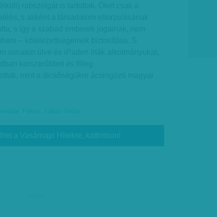
küli) rabszolgát is tartottak. Őket csak a
élés, s akként a társadalom eltorzulásának
tta, s így a szabad emberek jogainak, nem
eni – kötelezettségeinek biztosítása. S
m vonaton ülve és iPaden írták alkotmányukat,
adban korszerűbbet és főleg
ottak, mint a dicsőségükre ácsingózó magyar
mentár
,
Fidesz
,
Orbán Viktor
thet a Vasárnapi Hírekre, kattintson!
hirdetés