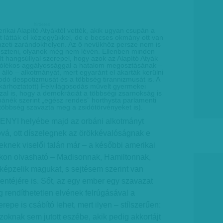
hirdetes
rikai Alapító Atyáktól vették, akik ugyan csupán a
t látták el kézjegyükkel, de e becses okmány ott van
nemzeti zarándokhelyen. Az ő nevükhöz persze nem is
yeszteni, olyanok még nem lévén. Ellenben minden
 hangsúllyal szerepel, hogy azok az Alapító Atyák
rólékos aggályossággal a hatalom megosztásának –
 álló – alkotmányát, mert egyaránt el akarták kerülni
kodó despotizmusát és a többség tirannizmusát is. A
 kárhoztatott) Felvilágosodás művelt gyermekei
zzal is, hogy a demokráciát a többségi zsarnokság is
ánék szerint „egész rendes” horthysta parlamenti
többség szavazta meg a zsidótörvényeket is).
 NENYI helyébe majd az orbáni alkotmányt
ová, ott díszelegnek az örökkévalóságnak e
knek viselői talán már – a későbbi amerikai
lákon olvasható – Madisonnak, Hamiltonnak,
képzelik magukat, s sejtésem szerint van
ntéjére is. Sőt, az egy ember egy szavazat
 rendíthetetlen elvének felrúgásával a
erepe is csábító lehet, mert ilyen – stílszerűen:
zoknak sem jutott eszébe, akik pedig akkortájt