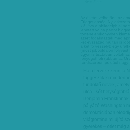
Avar János
Az ötletet vélhetően az ame
Függetlenségi Nyilatkozato
kiállítva a philadelphiai 
lehetett volna pártot bigg
történelemkönyvben kiemelt
azért fogalmazták meg ap
két évszázad múltán is időt
a két fő veszélyt: egy ural
(most jobboldalon folyvást
ugyanis tisztában voltak a
fenyegetheti (abban az Orb
rendszerben például nagy 
Ha a tervek szerint a
függesztik ki mindenh
tündöklő nevek, amelye
utca-, sőt helységtáb
Benjamin Franklinnak 
pályázó Washington me
demokráciában eleddig
világtörténelmi újító sz
gyerekes – ötlet még a