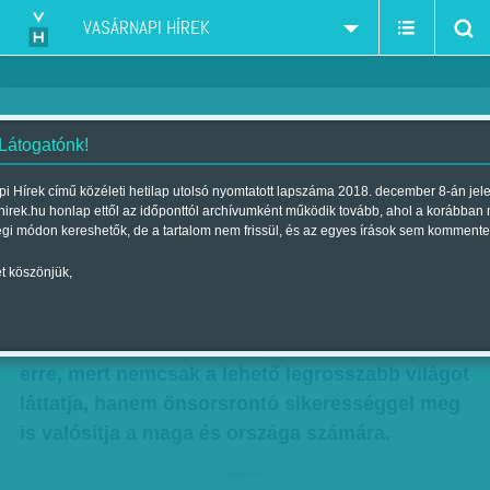
VASÁRNAPI HÍREK
 Látogatónk!
Avar János: Anti-Pangloss
i Hírek című közéleti hetilap utolsó nyomtatott lapszáma 2018. december 8-án jel
hirek.hu honlap ettől az időponttól archívumként működik tovább, ahol a korábban
Szerző:
Avar János
| Megjelent a 2015. szeptember 05.-i lapszámban
égi módon kereshetők, de a tartalom nem frissül, és az egyes írások sem kommente
t köszönjük,
Voltaire Pangloss mestere az ifjú Candide-nak a
létező világok legjobbikaként mutatta be a
köröttük levőt, a mi Anti-Panglossunk rátesz
erre, mert nemcsak a lehető legrosszabb világot
láttatja, hanem önsorsrontó sikerességgel meg
is valósítja a maga és országa számára.
hirdetes