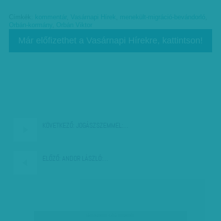
Címkék:
kommentár
,
Vasárnapi Hírek
,
menekült-migráció-bevándorló
,
Orbán-kormány
,
Orbán Viktor
Már előfizethet a Vasárnapi Hírekre, kattintson!
KÖVETKEZŐ:
JOGÁSZSZEMMEL:…
ELŐZŐ:
ANDOR LÁSZLÓ:…
társadalmi célú hirdetés