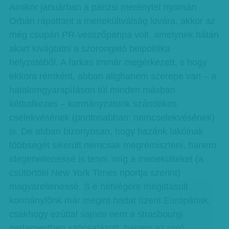
Amikor januárban a párizsi merénylet nyomán
Orbán rápattant a menekültválság lovára, akkor az
még csupán PR-vesszőparipa volt, amelynek hátán
akart kivágtatni a szorongató belpolitika
helyzetéből. A farkas immár megérkezett, s hogy
ekkora rémként, abban alighanem szerepe van – a
hatalomgyarapításon túl minden másban
kétbalkezes – kormányzatunk szándékos
cselekvésének (pontosabban: nemcselekvésének)
is. De abban bizonyosan, hogy hazánk lakóinak
többségét sikerült nemcsak megrémiszteni, hanem
idegenellenessé is tenni, míg a menekülteket (a
csütörtöki New York Times riportja szerint)
magyarellenessé. S e hétvégére megittasult
kormányfőnk már megint hadat üzent Európának,
csakhogy ezúttal sajnos nem a strasbourgi
parlamentben szócsatázott, hanem az unió