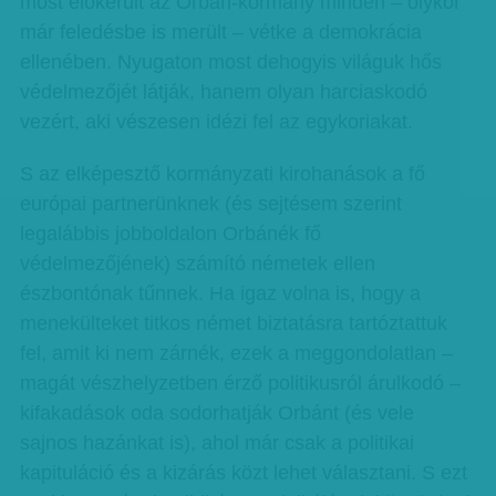
most előkerült az Orbán-kormány minden – olykor
már feledésbe is merült – vétke a demokrácia
ellenében. Nyugaton most dehogyis világuk hős
védelmezőjét látják, hanem olyan harciaskodó
vezért, aki vészesen idézi fel az egykoriakat.
S az elképesztő kormányzati kirohanások a fő
európai partnerünknek (és sejtésem szerint
legalábbis jobboldalon Orbánék fő
védelmezőjének) számító németek ellen
észbontónak tűnnek. Ha igaz volna is, hogy a
menekülteket titkos német biztatásra tartóztattuk
fel, amit ki nem zárnék, ezek a meggondolatlan –
magát vészhelyzetben érző politikusról árulkodó –
kifakadások oda sodorhatják Orbánt (és vele
sajnos hazánkat is), ahol már csak a politikai
kapituláció és a kizárás közt lehet választani. S ezt