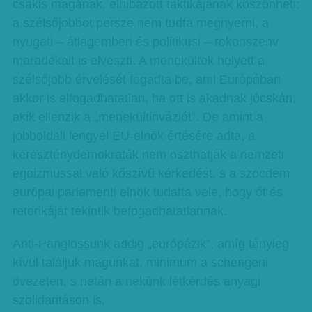
csakis magának, elhibázott taktikájának köszönheti:
a szélsőjobbot persze nem tudta megnyerni, a
nyugati – átlagemberi és politikusi – rokonszenv
maradékait is elveszti. A menekültek helyett a
szélsőjobb érvelését fogadta be, ami Európában
akkor is elfogadhatatlan, ha ott is akadnak jócskán,
akik ellenzik a „menekültinváziót”. De amint a
jobboldali lengyel EU-elnök értésére adta, a
kereszténydemokraták nem oszthatják a nemzeti
egoizmussal való kőszívű kérkedést, s a szocdem
európai parlamenti elnök tudatta vele, hogy őt és
retorikáját tekintik befogadhatatlannak.
Anti-Panglossunk addig „európázik”, amíg tényleg
kívül találjuk magunkat, minimum a schengeni
övezeten, s netán a nekünk létkérdés anyagi
szolidaritáson is.