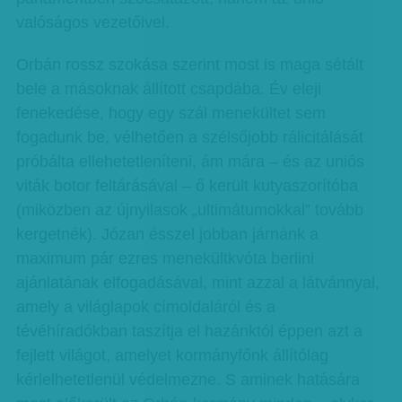
valóságos vezetőivel.
Orbán rossz szokása szerint most is maga sétált
bele a másoknak állított csapdába. Év eleji
fenekedése, hogy egy szál menekültet sem
fogadunk be, vélhetően a szélsőjobb rálicitálását
próbálta ellehetetleníteni, ám mára – és az uniós
viták botor feltárásával – ő került kutyaszorítóba
(miközben az újnyilasok „ultimátumokkal” tovább
kergetnék). Józan ésszel jobban járnánk a
maximum pár ezres menekültkvóta berlini
ajánlatának elfogadásával, mint azzal a látvánnyal,
amely a világlapok címoldaláról és a
tévéhíradókban taszítja el hazánktól éppen azt a
fejlett világot, amelyet kormányfőnk állítólag
kérlelhetetlenül védelmezne. S aminek hatására