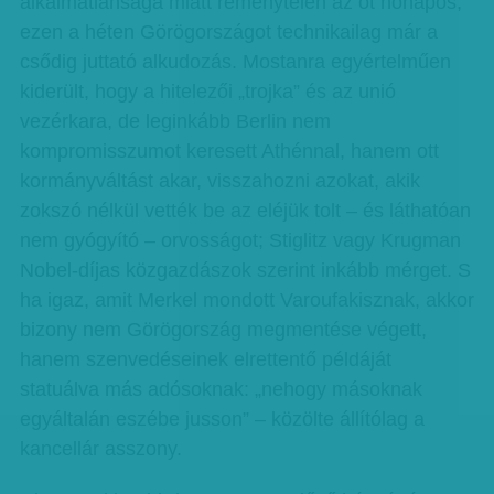
alkalmatlansága miatt reménytelen az öt hónapos,
ezen a héten Görögországot technikailag már a
csődig juttató alkudozás. Mostanra egyértelműen
kiderült, hogy a hitelezői „trojka” és az unió
vezérkara, de leginkább Berlin nem
kompromisszumot keresett Athénnal, hanem ott
kormányváltást akar, visszahozni azokat, akik
zokszó nélkül vették be az eléjük tolt – és láthatóan
nem gyógyító – orvosságot; Stiglitz vagy Krugman
Nobel-díjas közgazdászok szerint inkább mérget. S
ha igaz, amit Merkel mondott Varoufakisznak, akkor
bizony nem Görögország megmentése végett,
hanem szenvedéseinek elrettentő példáját
statuálva más adósoknak: „nehogy másoknak
egyáltalán eszébe jusson” – közölte állítólag a
kancellár asszony.