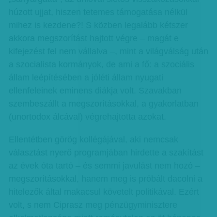
húzott ujjat, hiszen tetemes támogatása nélkül
mihez is kezdene?! S közben legalább kétszer
akkora megszorítást hajtott végre – magát e
kifejezést fel nem vállalva –, mint a világválság után
a szocialista kormányok, de ami a fő: a szociális
állam leépítésében a jóléti állam nyugati
ellenfeleinek eminens diákja volt. Szavakban
szembeszállt a megszorításokkal, a gyakorlatban
(unortodox álcával) végrehajtotta azokat.
Ellentétben görög kollégájával, aki nemcsak
választást nyerő programjában hirdette a szakítást
az évek óta tartó – és semmi javulást nem hozó –
megszorításokkal, hanem meg is próbált dacolni a
hitelezők által makacsul követelt politikával. Ezért
volt, s nem Ciprasz meg pénzügyminisztere