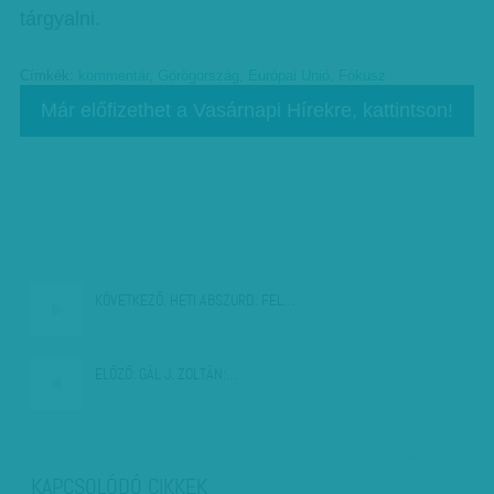
tárgyalni.
Címkék:
kommentár
,
Görögország
,
Európai Unió
,
Fókusz
Már előfizethet a Vasárnapi Hírekre, kattintson!
KÖVETKEZŐ:
HETI ABSZURD: FEL…
ELŐZŐ:
GÁL J. ZOLTÁN:…
KAPCSOLÓDÓ CIKKEK