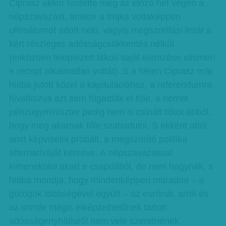
Ciprasz akkor hirdette meg az előző hét végén a
népszavazást, amikor a trojka voltaképpen
ultimátumot adott neki, vagyis megszorítási listát a
kért részleges adósságcsökkentés nélkül
(miközben leleplezett titkos saját elemzése elismeri
e recept alkalmatlan voltát). S a héten Ciprasz már
hiába jutott közel a kapitulációhoz, a referendumra
hivatkozva azt sem fogadták el tőle, a német
pénzügyminiszter pedig nem is csinált titkot abból,
hogy meg akarnak tőle szabadulni. S ekként attól,
amit képviselni próbált, a megszorító politika
alternatíváját keresve. A népszavazással
kimenekülni akart e csapdából, de nem hagynák, s
hiába mondja, hogy mindenképpen maradna – a
görögök többségével együtt – az eurónál, arról és
az immár mégis elképzelhetőnek tartott
adósságenyhítésről nem vele szeretnének