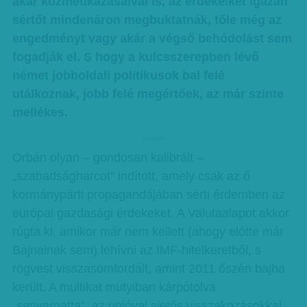
akár kozmetikázásaival is, az érdekeiket igazán
sértőt mindenáron megbuktatnák, tőle még az
engedményt vagy akár a végső behódolást sem
fogadják el. S hogy a kulcsszerepben lévő
német jobboldali politikusok bal felé
utálkoznak, jobb felé megértőek, az már szinte
mellékes.
hirdetes
Orbán olyan – gondosan kalibrált –
„szabadságharcot” indított, amely csak az ő
kormánypárti propagandájában sérti érdemben az
európai gazdasági érdekeket. A Valutaalapot akkor
rúgta ki, amikor már nem kellett (ahogy előtte már
Bajnainak sem) lehívni az IMF-hitelkeretből, s
rögvest visszasomfordált, amint 2011 őszén bajba
került. A multikat mutyiban kárpótolva
„sanyargatta”, az unióval sietős visszakozásokkal