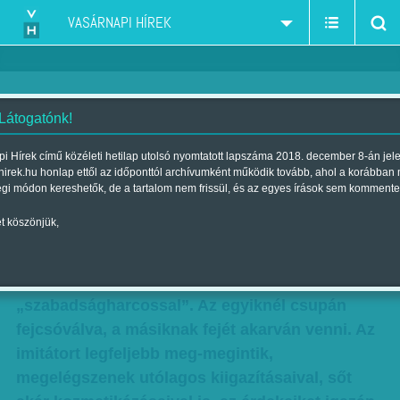
VASÁRNAPI HÍREK
 Látogatónk!
Avar János: Ciprasz és Orbán
i Hírek című közéleti hetilap utolsó nyomtatott lapszáma 2018. december 8-án jel
hirek.hu honlap ettől az időponttól archívumként működik tovább, ahol a korábban
Szerző:
Avar János
| Megjelent a 2015. július 04.-i lapszámban
égi módon kereshetők, de a tartalom nem frissül, és az egyes írások sem kommente
t köszönjük,
Immár mindenki láthatja, hogy mennyire
különbözőképpen bánnak Európa és a
pénzvilág irányítói a valóságos és az álságos
„szabadságharcossal”. Az egyiknél csupán
fejcsóválva, a másiknak fejét akarván venni. Az
imitátort legfeljebb meg-megintik,
megelégszenek utólagos kiigazításaival, sőt