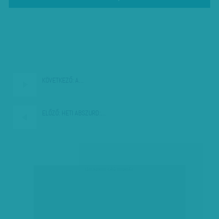
KÖVETKEZŐ:
A…
ELŐZŐ:
HETI ABSZURD:…
társadalmi célú hirdetés