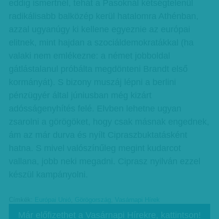
eddig ismertnél, tehát a Pasoknál kétségtelenül
radikálisabb balközép kerül hatalomra Athénban,
azzal ugyanúgy ki kellene egyeznie az európai
elitnek, mint hajdan a szociáldemokratákkal (ha
valaki nem emlékezne: a német jobboldal
gátlástalanul próbálta megdönteni Brandt első
kormányát). S bizony muszáj lépni a berlini
pénzügyér által júniusban még kizárt
adósságenyhítés felé. Elvben lehetne ugyan
zsarolni a görögöket, hogy csak másnak engednek,
ám az már durva és nyílt Cipraszbuktatásként
hatna. S mivel valószínűleg megint kudarcot
vallana, jobb neki megadni. Ciprasz nyilván ezzel
készül kampányolni.
Címkék:
Európai Unió
,
Görögország
,
Vasárnapi Hírek
Már előfizethet a Vasárnapi Hírekre, kattintson!