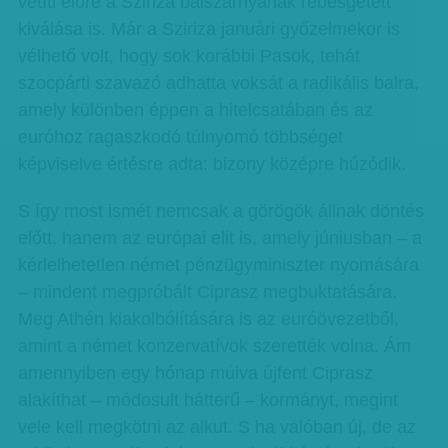
vetíti előre a Sziriza balszárnyának rebesgetett
kiválása is. Már a Sziriza januári győzelmekor is
vélhető volt, hogy sok korábbi Pasok, tehát
szocpárti szavazó adhatta voksát a radikális balra,
amely különben éppen a hitelcsatában és az
euróhoz ragaszkodó túlnyomó többséget
képviselve értésre adta: bizony középre húzódik.
S így most ismét nemcsak a görögök állnak döntés
előtt, hanem az európai elit is, amely júniusban – a
kérlelhetetlen német pénzügyminiszter nyomására
– mindent megpróbált Ciprasz megbuktatására.
Meg Athén kiakolbólítására is az euróövezetből,
amint a német konzervatívok szerették volna. Ám
amennyiben egy hónap múlva újfent Ciprasz
alakíthat – módosult hátterű – kormányt, megint
vele kell megkötni az alkut. S ha valóban új, de az