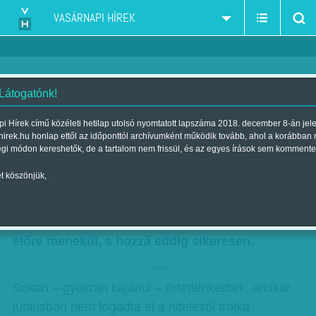
VASÁRNAPI HÍREK
 Látogatónk!
Avar János: Dupla vagy semmi
i Hírek című közéleti hetilap utolsó nyomtatott lapszáma 2018. december 8-án jel
hirek.hu honlap ettől az időponttól archívumként működik tovább, ahol a korábban
Szerző:
Avar János
| Megjelent a 2015. augusztus 22.-i lapszámban
égi módon kereshetők, de a tartalom nem frissül, és az egyes írások sem kommente
t köszönjük,
Bár a magyar írót aligha ismeri, Ciprasz is a
rejtői elvet követi: az nevet utoljára, aki először
üt. Mindenesetre csapdahelyzeteiből rendre
előre menekül, s hozzá eddig sikeresen.
hirdetes
Sokan – gyakran kajánul – értetlenkedtek, amikor
júniusban nem fogadta el a hitelezői trojka