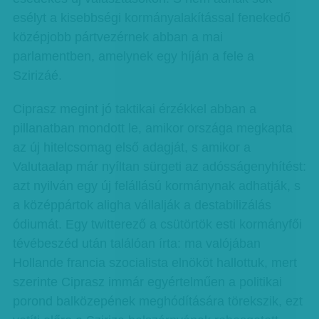
esélyt a kisebbségi kormányalakítással fenekedő
középjobb pártvezérnek abban a mai
parlamentben, amelynek egy híján a fele a
Szirizáé.
Ciprasz megint jó taktikai érzékkel abban a
pillanatban mondott le, amikor országa megkapta
az új hitelcsomag első adagját, s amikor a
Valutaalap már nyíltan sürgeti az adósságenyhítést:
azt nyilván egy új felállású kormánynak adhatják, s
a középpártok aligha vállalják a destabilizálás
ódiumát. Egy twitterező a csütörtök esti kormányfői
tévébeszéd után találóan írta: ma valójában
Hollande francia szocialista elnököt hallottuk, mert
szerinte Ciprasz immár egyértelműen a politikai
porond balközepének meghódítására törekszik, ezt