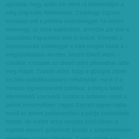
ajánlatát, hogy aztán két hétre rá beletörődjön a
még szigorúbb feltételekbe. Csakhogy Ciprasz
tisztában volt a politikai különbséggel: ha elsőre
belemegy, az sima kapituláció, aminőbe pár éve a
szocialista Papandreu bele is bukott. Ehelyett a
népszavazási többséggel a háta mögött indult a –
megjósolhatóan vesztes, hiszen túlerő elleni –
csatába, s csupán az utolsó utáni pillanatban adta
meg magát. Tudván előre, hogy a görögök zöme
ezt hősi próbálkozásként méltányolja, ma is ő a
messze legnépszerűbb politikus, s még a belső
ellentétektől szenvedő Sziriza is biztosan vezet a
pártok versenyében. Vagyis Ciprasz ugyan bajba
került az athéni parlamentben a pártja szakadárjai
folytán, de koránt sincs vesztes pozícióban, a
legtöbb elemző győzelmét jósolja a szeptemberben
esedékes új választásokon. S nem adnak sok