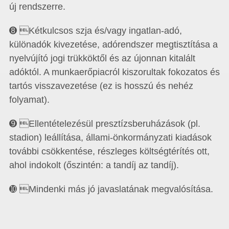
új rendszerre.
➑ Kétkulcsos szja és/vagy ingatlan-adó,
különadók kivezetése, adórendszer megtisztítása a
nyelvújító jogi trükköktől és az újonnan kitalált
adóktól. A munkaerőpiacról kiszorultak fokozatos és
tartós visszavezetése (ez is hosszú és nehéz
folyamat).
➒ Ellentételezésül presztízsberuházások (pl.
stadion) leállítása, állami-önkormányzati kiadások
további csökkentése, részleges költségtérítés ott,
ahol indokolt (őszintén: a tandíj az tandíj).
➓ Mindenki más jó javaslatának megvalósítása.