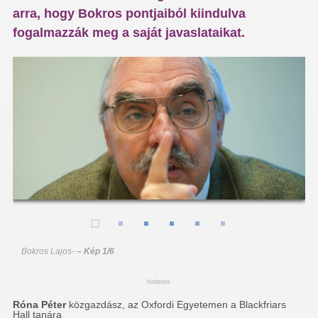
arra, hogy Bokros pontjaiból kiindulva
fogalmazzák meg a saját javaslataikat.
Bokros Lajos
-
– Kép 1/6
hirdetes
Róna Péter
közgazdász, az Oxfordi Egyetemen a Blackfriars
Hall tanára