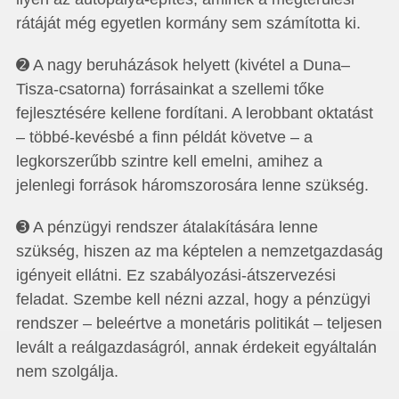
rátáját még egyetlen kormány sem számította ki.
➋ A nagy beruházások helyett (kivétel a Duna–
Tisza-csatorna) forrásainkat a szellemi tőke
fejlesztésére kellene fordítani. A lerobbant oktatást
– többé-kevésbé a finn példát követve – a
legkorszerűbb szintre kell emelni, amihez a
jelenlegi források háromszorosára lenne szükség.
➌ A pénzügyi rendszer átalakítására lenne
szükség, hiszen az ma képtelen a nemzetgazdaság
igényeit ellátni. Ez szabályozási-átszervezési
feladat. Szembe kell nézni azzal, hogy a pénzügyi
rendszer – beleértve a monetáris politikát – teljesen
levált a reálgazdaságról, annak érdekeit egyáltalán
nem szolgálja.