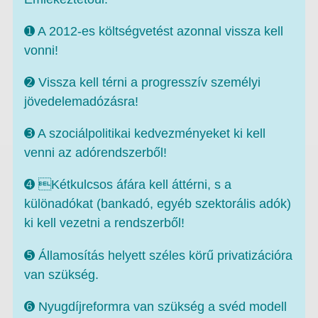
➊ A 2012-es költségvetést azonnal vissza kell
vonni!
➋ Vissza kell térni a progresszív személyi
jövedelemadózásra!
➌ A szociálpolitikai kedvezményeket ki kell
venni az adórendszerből!
➍ Kétkulcsos áfára kell áttérni, s a
különadókat (bankadó, egyéb szektorális adók)
ki kell vezetni a rendszerből!
➎ Államosítás helyett széles körű privatizációra
van szükség.
➏ Nyugdíjreformra van szükség a svéd modell