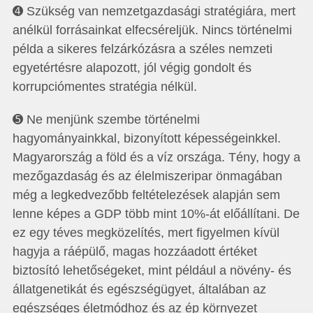
➍ Szükség van nemzetgazdasági stratégiára, mert
anélkül forrásainkat elfecséreljük. Nincs történelmi
példa a sikeres felzárkózásra a széles nemzeti
egyetértésre alapozott, jól végig gondolt és
korrupciómentes stratégia nélkül.
➎ Ne menjünk szembe történelmi
hagyományainkkal, bizonyított képességeinkkel.
Magyarország a föld és a víz országa. Tény, hogy a
mezőgazdaság és az élelmiszeripar önmagában
még a legkedvezőbb feltételezések alapján sem
lenne képes a GDP több mint 10%-át előállítani. De
ez egy téves megközelítés, mert figyelmen kívül
hagyja a ráépülő, magas hozzáadott értéket
biztosító lehetőségeket, mint például a növény- és
állatgenetikát és egészségügyet, általában az
egészséges életmódhoz és az ép környezet