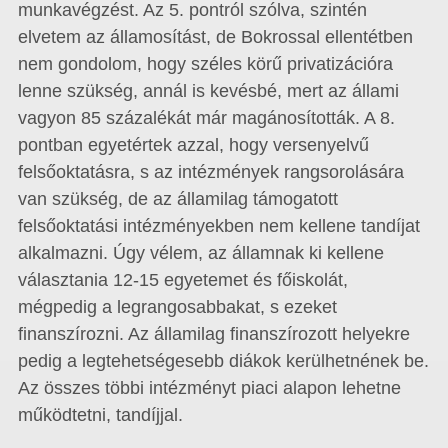
munkavégzést. Az 5. pontról szólva, szintén
elvetem az államosítást, de Bokrossal ellentétben
nem gondolom, hogy széles körű privatizációra
lenne szükség, annál is kevésbé, mert az állami
vagyon 85 százalékát már magánosították. A 8.
pontban egyetértek azzal, hogy versenyelvű
felsőoktatásra, s az intézmények rangsorolására
van szükség, de az államilag támogatott
felsőoktatási intézményekben nem kellene tandíjat
alkalmazni. Úgy vélem, az államnak ki kellene
választania 12-15 egyetemet és főiskolát,
mégpedig a legrangosabbakat, s ezeket
finanszírozni. Az államilag finanszírozott helyekre
pedig a legtehetségesebb diákok kerülhetnének be.
Az összes többi intézményt piaci alapon lehetne
működtetni, tandíjjal.