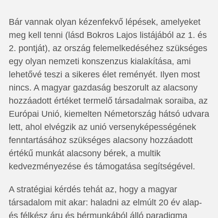
Bár vannak olyan kézenfekvő lépések, amelyeket
meg kell tenni (lásd Bokros Lajos listájából az 1. és
2. pontját), az ország felemelkedéséhez szükséges
egy olyan nemzeti konszenzus kialakítása, ami
lehetővé teszi a sikeres élet reményét. Ilyen most
nincs. A magyar gazdaság beszorult az alacsony
hozzáadott értéket termelő társadalmak soraiba, az
Európai Unió, kiemelten Németország hátsó udvara
lett, ahol elvégzik az unió versenyképességének
fenntartásához szükséges alacsony hozzáadott
értékű munkát alacsony bérek, a multik
kedvezményezése és támogatása segítségével.
A stratégiai kérdés tehát az, hogy a magyar
társadalom mit akar: haladni az elmúlt 20 év alap-
és félkész áru és bérmunkából álló paradigma