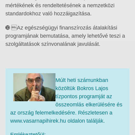
mértékének és rendeltetésének a nemzetközi
standardokhoz való hozzáigazítása.
➓ Az egészségügyi finanszírozás átalakítási
programjának bemutatása, amely lehetővé teszi a
szolgáltatások színvonalának javulását.
Múlt heti számunkban
közöltük Bokros Lajos
tízpontos programját az
összeomlás elkerülésére és
az ország felemelkedésére. Részletesen a
www.vasarnapihirek.hu oldalon találják.
Emlékeztetőül: