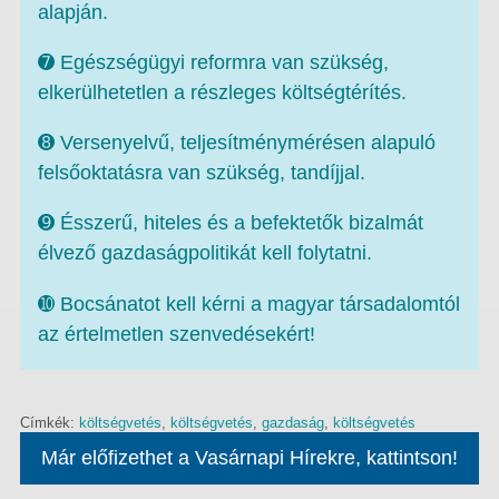
alapján.
➐ Egészségügyi reformra van szükség,
elkerülhetetlen a részleges költségtérítés.
➑ Versenyelvű, teljesítménymérésen alapuló
felsőoktatásra van szükség, tandíjjal.
➒ Ésszerű, hiteles és a befektetők bizalmát
élvező gazdaságpolitikát kell folytatni.
➓ Bocsánatot kell kérni a magyar társadalomtól
az értelmetlen szenvedésekért!
Címkék:
költségvetés
,
költségvetés
,
gazdaság
,
költségvetés
Már előfizethet a Vasárnapi Hírekre, kattintson!