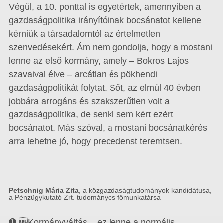
Végül, a 10. ponttal is egyetértek, amennyiben a
gazdaságpolitika irányí­tói­nak bocsánatot kellene
kérniük a társadalomtól az értelmetlen
szenvedésekért. Ám nem gondolja, hogy a mostani
lenne az első kormány, amely – Bokros Lajos
szavaival élve – arcátlan és pökhendi
gazdaságpolitikát folytat. Sőt, az elmúl 40 évben
jobbára arrogáns és szakszerűtlen volt a
gazdaságpolitika, de senki sem kért ezért
bocsánatot. Más szóval, a mostani bocsánatkérés
arra lehetne jó, hogy precedenst teremtsen.
Petschnig Mária Zita
, a közgazdaságtudományok kandidátusa,
a Pénzügykutató Zrt. tudományos főmunkatársa
➊ Kormányváltás – ez lenne a normális,