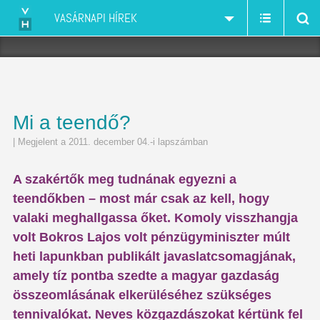
VASÁRNAPI HÍREK
Mi a teendő?
| Megjelent a 2011. december 04.-i lapszámban
A szakértők meg tudnának egyezni a
teendőkben – most már csak az kell, hogy
valaki meghallgassa őket. Komoly visszhangja
volt Bokros Lajos volt pénzügyminiszter múlt
heti lapunkban publikált javaslatcsomagjának,
amely tíz pontba szedte a magyar gazdaság
összeomlásának elkerüléséhez szükséges
tennivalókat. Neves közgazdászokat kértünk fel