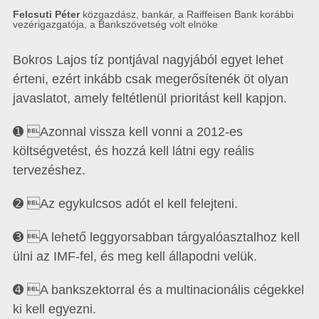
Felcsuti Péter
közgazdász, bankár, a Raiffeisen Bank korábbi
vezérigazgatója, a Bankszövetség volt elnöke
Bokros Lajos tíz pontjával nagyjából egyet lehet
érteni, ezért inkább csak megerősítenék öt olyan
javaslatot, amely feltétlenül prioritást kell kapjon.
➊ Azonnal vissza kell vonni a 2012-es
költségvetést, és hozzá kell látni egy reális
tervezéshez.
➋ Az egykulcsos adót el kell felejteni.
➌ A lehető leggyorsabban tárgyalóasztalhoz kell
ülni az IMF-fel, és meg kell állapodni velük.
➍ A bankszektorral és a multinacionális cégekkel
ki kell egyezni.