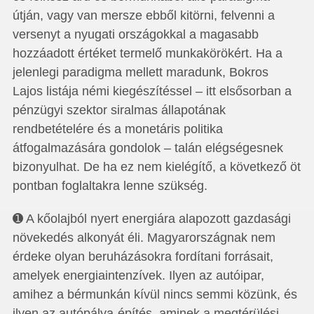
útján, vagy van mersze ebből kitörni, felvenni a
versenyt a nyugati országokkal a magasabb
hozzáadott értéket termelő munkakörökért. Ha a
jelenlegi paradigma mellett maradunk, Bokros
Lajos listája némi kiegészítéssel – itt elsősorban a
pénzügyi szektor siralmas állapotának
rendbetételére és a monetáris politika
átfogalmazására gondolok – talán elégségesnek
bizonyulhat. De ha ez nem kielégítő, a következő öt
pontban foglaltakra lenne szükség.
➊ A kőolajból nyert energiára alapozott gazdasági
növekedés alkonyát éli. Magyarországnak nem
érdeke olyan beruházásokra fordítani forrásait,
amelyek energiaintenzívek. Ilyen az autóipar,
amihez a bérmunkán kívül nincs semmi közünk, és
ilyen az autópálya-építés, aminek a megtérülési