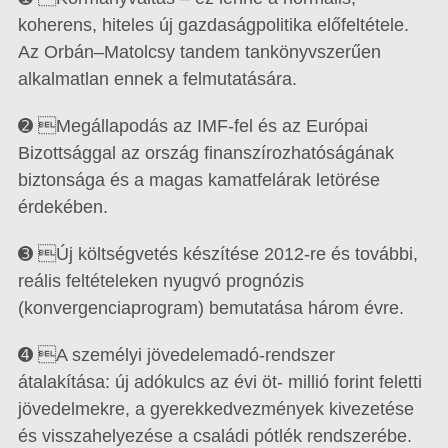
koherens, hiteles új gazdaságpolitika előfeltétele.
Az Or­bán–Matolcsy tandem tankönyvszerűen
alkalmatlan ennek a felmutatására.
➋ Megállapodás az IMF-fel és az Európai
Bizottsággal az ország finanszírozhatóságának
biztonsága és a magas kamatfelárak letörése
érdekében.
➌ Új költségvetés készítése 2012-re és további,
reális feltételeken nyugvó prognózis
(konvergenciaprogram) bemutatása három évre.
➍ A személyi jövedelemadó-rendszer
átalakítása: új adókulcs az évi öt- millió forint feletti
jövedelmekre, a gyerekkedvezmények kivezetése
és visszahelyezése a családi pótlék rendszerébe.