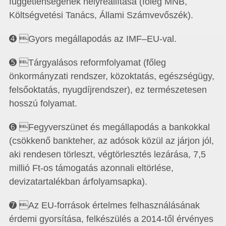
függetlenségének helyreállítása (főleg MNB,
Költségvetési Tanács, Állami Számvevőszék).
➍ Gyors megállapodás az IMF–EU-val.
➎ Tárgyalásos reformfolyamat (főleg
önkormányzati rendszer, közoktatás, egészségügy,
felsőoktatás, nyugdíjrendszer), ez természetesen
hosszú folyamat.
➏ Fegyverszünet és megállapodás a bankokkal
(csökkenő bankteher, az adósok közül az járjon jól,
aki rendesen törleszt, végtörlesztés lezárása, 7,5
millió Ft-os támogatás azonnali eltörlése,
devizatartalékban árfolyamsapka).
➐ Az EU-források értelmes felhasználá­sának
érdemi gyorsítása, felkészülés a 2014-től érvényes