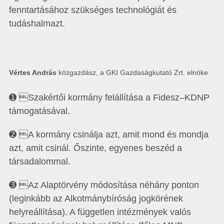
fenntartásához szükséges technológiát és
tudáshalmazt.
Vértes András
közgazdász, a GKI Gazdaságkutató Zrt. elnöke
➊ Szakértői kormány felállítása a Fidesz–KDNP
támogatásával.
➋ A kormány csinálja azt, amit mond és mondja
azt, amit csinál. Őszinte, egyenes beszéd a
társadalommal.
➌ Az Alaptörvény módosítása néhány ponton
(leginkább az Alkotmány­bíróság jogkörének
helyreállítása). A független intézmények valós