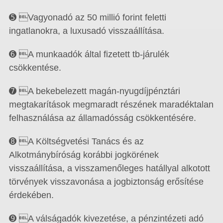
➎ Vagyonadó az 50 millió forint feletti
ingatlanokra, a luxusadó visszaállítása.
➏ A munkaadók által fizetett tb-járulék
csökkentése.
➐ A bekebelezett magán-nyugdíjpénztári
megtakarítások megmaradt részének maradéktalan
felhasználása az államadósság csökkentésére.
➑ A Költségvetési Tanács és az
Alkotmánybíróság korábbi jogkörének
visszaállítása, a visszamenőleges hatállyal alkotott
törvények visszavonása a jogbiztonság erősítése
érdekében.
➒ A válságadók kivezetése, a pénzintézeti adó