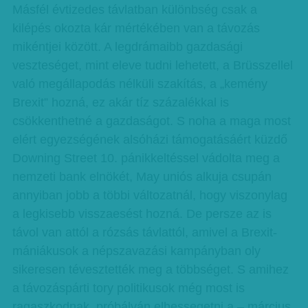
Másfél évtizedes távlatban különbség csak a
kilépés okozta kár mértékében van a távozás
mikéntjei között. A legdrámaibb gazdasági
veszteséget, mint eleve tudni lehetett, a Brüsszellel
való megállapodás nélküli szakítás, a „kemény
Brexit” hozná, ez akár tíz százalékkal is
csökkenthetné a gazdaságot. S noha a maga most
elért egyezségének alsóházi támogatásáért küzdő
Downing Street 10. pánikkeltéssel vádolta meg a
nemzeti bank elnökét, May uniós alkuja csupán
annyiban jobb a többi változatnál, hogy viszonylag
a legkisebb visszaesést hozná. De persze az is
távol van attól a rózsás távlattól, amivel a Brexit-
mániákusok a népszavazási kampányban oly
sikeresen tévesztették meg a többséget. S amihez
a távozáspárti tory politikusok még most is
ragaszkodnak, próbálván elhessegetni a – március