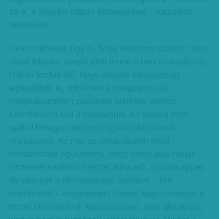
29-e, a kilépési dátum közeledtével – fokozódó
félelmeket.
De mondhatjuk úgy is, hogy bebizonyosodott: nincs
olyan kilépés, amely jobb lenne a bennmaradásnál.
Ritkán fordult elő, hogy ennyire látványosan
lepleződjék le, mit érnek a hangzatos (és
megalapozatlan) populista ígéretek, amikor
szembesülni kell a valósággal. Az unióba ezer
szállal betagozódott ország kiszakításának
realitásával. Az már az elvakultakon kívül
mindenkinek egyértelmű, hogy uniós alku nélkül
jószerivel kaotikus helyzet állna elő. S noha éppen
ők vádolják a létfontosságú szálakat – brit
önérdekből – megmenteni kívánó May-kormányt a
Brexit elárulásával, kapitulációval, nem állnak elő,