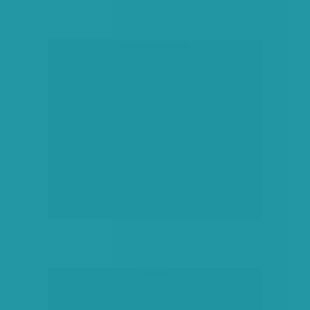
társadalmi célú hirdetés
hirdetés