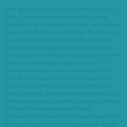
Most igazán és éppen Londonban időszerű a brit
bölcs, Samuel Johnson híres mondása, hogy
sohasem forog oly gyorsan az ember agya, mint ha
tudja, hogy két hét múlva akasztják. December 11-
én szavaz az alsóház May alkujáról, s egyelőre
nehéz elképzelni, hogyan toborozhatná össze a
jóváhagyáshoz szükséges 320 szavazatot. Hiszen
kormányzási többsége is csak az északír
protestáns párttal van meg, amely elvetette az
alkut. Biztos megszavazóként most csupán 240
képviselőre számíthat. No, meg a rettegésre a
kemény Brexittől, aminek esélye megugrana, ha az
alsóház leszavazná a kormányfő alkuját. Csakhogy
a Financial Times ellentmond Johnson
bölcseletének: az alku nélküli kilépést ugyan biztos
többség ellenzi, ám eltérő megoldásokkal. Vagyis