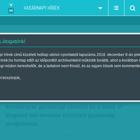
VASÁRNAPI HÍREK
 Látogatónk!
Brexit-bú
i Hírek című közéleti hetilap utolsó nyomtatott lapszáma 2018. december 8-án jel
hirek.hu honlap ettől az időponttól archívumként működik tovább, ahol a korábban
Szerző:
Avar János
| Megjelent a 2018. december 01.-i lapszámban
égi módon kereshetők, de a tartalom nem frissül, és az egyes írások sem kommente
t köszönjük,
Ha valakinek még lett volna kétsége, hogy a
britek rosszul járnak a Brexittel, s ráfizetnek az
unió elhagyására, azt végképp eloszlatták a
kormányzat gazdasági elemzői és a Bank of
England hét derekán közzétett gazdasági
prognózisai.
hirdetes