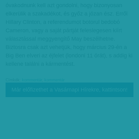
óvakodnunk kell azt gondolni, hogy bizonyosan
elkerülik a szakadékot, és győz a józan ész. Erről
Hillary Clinton, a referendumot botorul bedobó
Cameron, vagy a saját pártját feleslegesen kiírt
választással meggyengítő May beszélhetne.
Biztosra csak azt vehetjük, hogy március 29-én a
Big Ben elveri az éjfelet (londoni 11 órát), s addig ki
kellene találni a kármentést.
Címkék:
kommentár
,
kommentár
Már előfizethet a Vasárnapi Hírekre, kattintson!