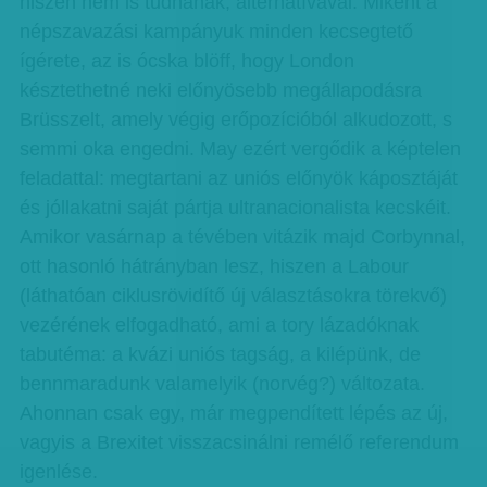
hiszen nem is tudnának, alternatívával. Miként a
népszavazási kampányuk minden kecsegtető
ígérete, az is ócska blöff, hogy London
késztethetné neki előnyösebb megállapodásra
Brüsszelt, amely végig erőpozícióból alkudozott, s
semmi oka engedni. May ezért vergődik a képtelen
feladattal: megtartani az uniós előnyök káposztáját
és jóllakatni saját pártja ultranacionalista kecskéit.
Amikor vasárnap a tévében vitázik majd Corbynnal,
ott hasonló hátrányban lesz, hiszen a Labour
(láthatóan ciklusrövidítő új választásokra törekvő)
vezérének elfogadható, ami a tory lázadóknak
tabutéma: a kvázi uniós tagság, a kilépünk, de
bennmaradunk valamelyik (norvég?) változata.
Ahonnan csak egy, már megpendített lépés az új,
vagyis a Brexitet visszacsinálni remélő referendum
igenlése.