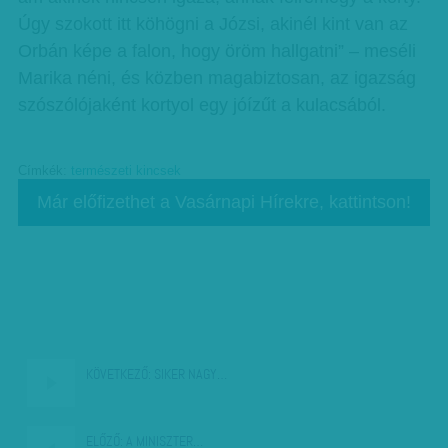
Úgy szokott itt köhögni a Józsi, akinél kint van az
Orbán képe a falon, hogy öröm hallgatni” – meséli
Marika néni, és közben magabiztosan, az igazság
szószólójaként kortyol egy jóízűt a kulacsából.
Címkék:
természeti kincsek
Már előfizethet a Vasárnapi Hírekre, kattintson!
KÖVETKEZŐ:
SIKER NAGY…
ELŐZŐ:
A MINISZTER…