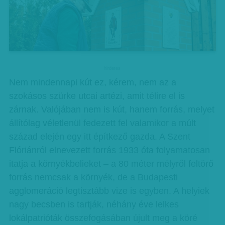
hirdetes
Nem mindennapi kút ez, kérem, nem az a
szokásos szürke utcai artézi, amit télire el is
zárnak. Valójában nem is kút, hanem forrás, melyet
állítólag véletlenül fedezett fel valamikor a múlt
század elején egy itt építkező gazda. A Szent
Flóriánról elnevezett forrás 1933 óta folyamatosan
itatja a környékbelieket – a 80 méter mélyről feltörő
forrás nemcsak a környék, de a Budapesti
agglomeráció legtisztább vize is egyben. A helyiek
nagy becsben is tartják, néhány éve lelkes
lokálpatrióták összefogásában újult meg a köré