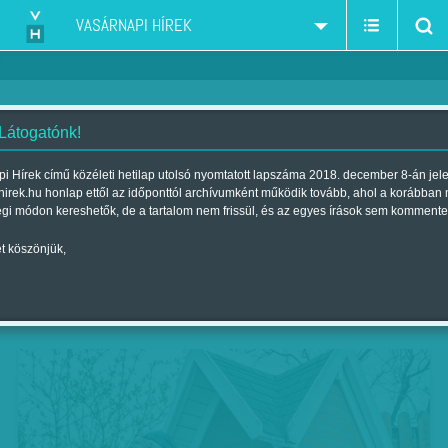
VASÁRNAPI HÍREK
 Látogatónk!
Csodatévő forrás
i Hírek című közéleti hetilap utolsó nyomtatott lapszáma 2018. december 8-án jel
hirek.hu honlap ettől az időponttól archívumként működik tovább, ahol a korábban
Szerző:
CS. O.
| Megjelent a 2018. április 06.-i lapszámban
égi módon kereshetők, de a tartalom nem frissül, és az egyes írások sem kommente
t köszönjük,
Nagytétényben, a Petőfi Sándor utca 42. alatt, a
családi házas övezet kellős közepén áll egy kút,
a biciklisták és a helyi nyugdíjasok oázisa.