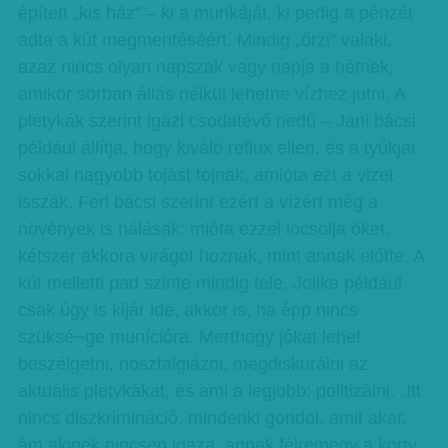
épített „kis ház” – ki a munkáját, ki pedig a pénzét
adta a kút megmentéséért. Mindig „őrzi” valaki,
azaz nincs olyan napszak vagy napja a hétnek,
amikor sorban állás nélkül lehetne vízhez jutni. A
pletykák szerint igazi csodatévő nedű – Jani bácsi
például állítja, hogy kiváló reflux ellen, és a tyúkjai
sokkal nagyobb tojást tojnak, amióta ezt a vizet
isszák. Feri bácsi szerint ezért a vízért még a
növények is hálásak: mióta ezzel locsolja őket,
kétszer akkora virágot hoznak, mint annak előtte. A
kút melletti pad szinte mindig tele, Jolika például
csak úgy is kijár ide, akkor is, ha épp nincs
szüksé¬ge munícióra. Merthogy jókat lehet
beszélgetni, nosztalgiázni, megdiskurálni az
aktuális pletykákat, és ami a legjobb: politizálni. „Itt
nincs diszkrimináció, mindenki gondol, amit akar,
ám akinek nincsen igaza, annak félremegy a korty.