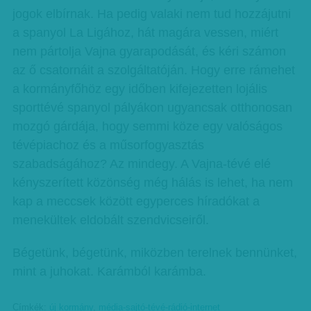
jogok elbírnak. Ha pedig valaki nem tud hozzájutni
a spanyol La Ligához, hát magára vessen, miért
nem pártolja Vajna gyarapodását, és kéri számon
az ő csatornáit a szolgáltatóján. Hogy erre rámehet
a kormányfőhöz egy időben kifejezetten lojális
sporttévé spanyol pályákon ugyancsak otthonosan
mozgó gárdája, hogy semmi köze egy valóságos
tévépiachoz és a műsorfogyasztás
szabadságához? Az mindegy. A Vajna-tévé elé
kényszerített közönség még hálás is lehet, ha nem
kap a meccsek között egyperces híradókat a
menekültek eldobált szendvicseiről.
Bégetünk, bégetünk, miközben terelnek bennünket,
mint a juhokat. Karámból karámba.
Címkék:
új kormány
,
média-sajtó-tévé-rádió-internet