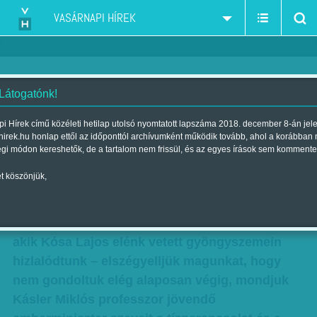
VASÁRNAPI HÍREK
 Látogatónk!
Eldobálva
i Hírek című közéleti hetilap utolsó nyomtatott lapszáma 2018. december 8-án jel
hirek.hu honlap ettől az időponttól archívumként működik tovább, ahol a korábban
Szerző:
Friss Róbert
| Megjelent a 2018. május 19.-i lapszámban
égi módon kereshetők, de a tartalom nem frissül, és az egyes írások sem kommente
t köszönjük,
Lehet csesztetni az ellenzéki sajtót – amíg van
–, hogy túlságosan elfogultan kezeli a leendő
kormánytagok megszólalásait, s néha mi is –
akik Kósa Lajos elénk vetett gyöngyszemein
hizlalódtunk – elszégyelljük magunkat, hogy
nem gondoltuk elég alaposan végig, mondjuk
Kásler Miklós professzor jövendő