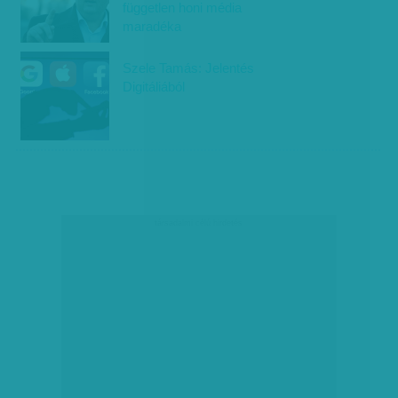
független honi média
maradéka
Szele Tamás: Jelentés
Digitáliából
társadalmi célú hirdetés