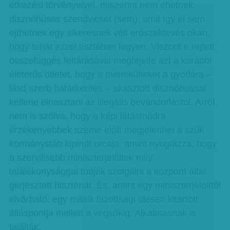
étkezési törvényeivel, miszerint nem ehetnek
disznóhúsos szendvicset (sem), amit így el sem
ejthetnek egy sikeresnek vélt erőszaktevés okán,
hogy tehát ezzel tisztában legyen. Viszont e rejtett
összefüggés feltárásával megfejelte azt a korábbi
életerős ötletet, hogy a menekülteket a gyodára –
lásd szerb határkerítés – akasztott disznóhússal
kellene elriasztani az illegális bevándorlástól. Arról
nem is szólva, hogy a képi látásmódra
érzékenyebbek szeme előtt megjelenhet a szűk
kormánystáb kipirult orcája, amint nyugtázza, hogy
a szervilisebb miniszterjelöltek mily'
találékonysággal tudják szolgálni a központ által
gerjesztett hisztériát. És, amint egy miniszterjelölttől
elvárható, egy másik bizottsági ülésen kitartott
álláspontja mellett a végsőkig. Alkalmasnak is
találták.