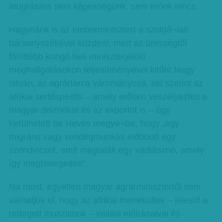
átugrására sem képességünk, sem erőnk nincs.
Hagynánk is az emberminisztert a szolgá¬lati
bársonyszékével küzdeni, mert az ürességtől
fölöttébb kongó heti miniszterjelölti
meghallgatásokon teljesítményével kitűnt Nagy
István, az agrártárca várományosa, aki szerint az
afrikai sertéspestis – amely erősen veszélyezteti a
magyar disznókat és az exportot is – úgy
kerülhetett be Heves megyé¬be, hogy „egy
migráns vagy vendégmunkás eldobott egy
szendvicset, amit megtalált egy vaddisznó, amely
így megbetegedett”.
Na most, egyetlen magyar agrárminisztertől sem
várhatjuk el, hogy az afrikai menekültek – jelesül a
rettegett muszlimok – vallási előírásaival és