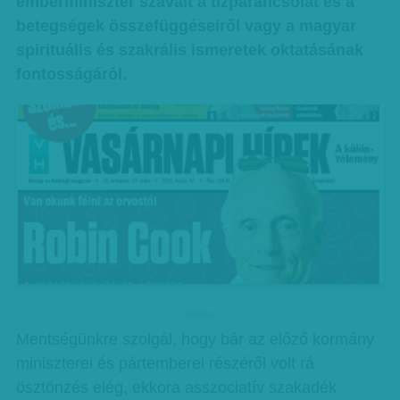
emberminiszter szavait a tízparancsolat és a
betegségek összefüggéseiről vagy a magyar
spirituális és szakrális ismeretek oktatásának
fontosságáról.
hirdetes
Mentségünkre szolgál, hogy bár az előző kormány
miniszterei és pártemberei részéről volt rá
ösztönzés elég, ekkora asszociatív szakadék