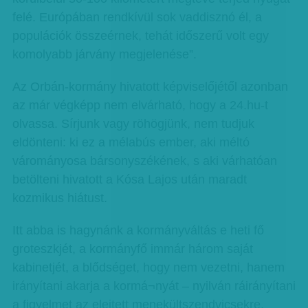
felé. Európában rendkívül sok vaddisznó él, a
populációk összeérnek, tehát időszerű volt egy
komolyabb járvány megjelenése”.
Az Orbán-kormány hivatott képviselőjétől azonban
az már végképp nem elvárható, hogy a 24.hu-t
olvassa. Sírjunk vagy röhögjünk, nem tudjuk
eldönteni: ki ez a mélabús ember, aki méltó
várományosa bársonyszékének, s aki várhatóan
betölteni hivatott a Kósa Lajos után maradt
kozmikus hiátust.
Itt abba is hagynánk a kormányváltás e heti fő
groteszkjét, a kormányfő immár három saját
kabinetjét, a blődséget, hogy nem vezetni, hanem
irányítani akarja a kormá¬nyát – nyilván ráirányítani
a figyelmet az elejtett menekültszendvicsekre.