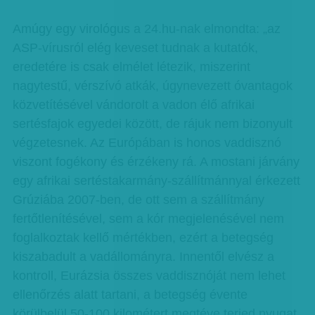
Amúgy egy virológus a 24.hu-nak elmondta: „az
ASP-vírusról elég keveset tudnak a kutatók,
eredetére is csak elmélet létezik, miszerint
nagytestű, vérszívó atkák, úgynevezett óvantagok
közvetítésével vándorolt a vadon élő afrikai
sertésfajok egyedei között, de rájuk nem bizonyult
végzetesnek. Az Európában is honos vaddisznó
viszont fogékony és érzékeny rá. A mostani járvány
egy afrikai sertéstakarmány-szállítmánnyal érkezett
Grúziába 2007-ben, de ott sem a szállítmány
fertőtlenítésével, sem a kór megjelenésével nem
foglalkoztak kellő mértékben, ezért a betegség
kiszabadult a vadállományra. Innentől elvész a
kontroll, Eurázsia összes vaddisznóját nem lehet
ellenőrzés alatt tartani, a betegség évente
körülbelül 50-100 kilométert megtéve terjed nyugat