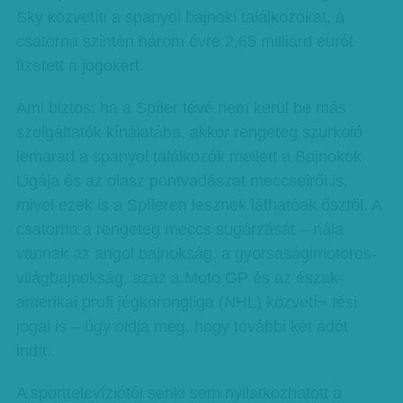
Sky közvetíti a spanyol bajnoki találkozókat, a
csatorna szintén három évre 2,65 milliárd eurót
fizetett a jogokért.
Ami biztos: ha a Spíler tévé nem kerül be más
szolgáltatók kínálatába, akkor rengeteg szurkoló
lemarad a spanyol találkozók mellett a Bajnokok
Ligája és az olasz pontvadászat meccseiről is,
mivel ezek is a Spíleren lesznek láthatóak ősztől. A
csatorna a rengeteg meccs sugárzását – nála
vannak az angol bajnokság, a gyorsaságimotoros-
világbajnokság, azaz a Moto GP és az észak-
amerikai profi jégkorongliga (NHL) közvetí¬ tési
jogai is – úgy oldja meg, hogy további két adót
indít.
A sporttelevíziótól senki sem nyilatkozhatott a