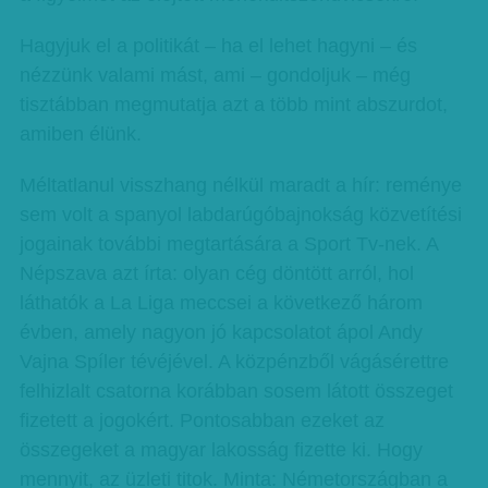
Hagyjuk el a politikát – ha el lehet hagyni – és
nézzünk valami mást, ami – gondoljuk – még
tisztábban megmutatja azt a több mint abszurdot,
amiben élünk.
Méltatlanul visszhang nélkül maradt a hír: reménye
sem volt a spanyol labdarúgóbajnokság közvetítési
jogainak további megtartására a Sport Tv-nek. A
Népszava azt írta: olyan cég döntött arról, hol
láthatók a La Liga meccsei a következő három
évben, amely nagyon jó kapcsolatot ápol Andy
Vajna Spíler tévéjével. A közpénzből vágásérettre
felhizlalt csatorna korábban sosem látott összeget
fizetett a jogokért. Pontosabban ezeket az
összegeket a magyar lakosság fizette ki. Hogy
mennyit, az üzleti titok. Minta: Németországban a