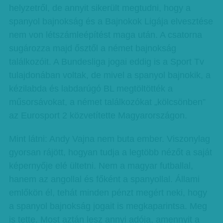
helyzetről, de annyit sikerült megtudni, hogy a
spanyol bajnokság és a Bajnokok Ligája elvesztése
nem von létszámleépítést maga után. A csatorna
sugározza majd ősztől a német bajnokság
találkozóit. A Bundesliga jogai eddig is a Sport Tv
tulajdonában voltak, de mivel a spanyol bajnokik, a
kézilabda és labdarúgó BL megtöltötték a
műsorsávokat, a német találkozókat „kölcsönben”
az Eurosport 2 közvetítette Magyarországon.
Mint látni: Andy Vajna nem buta ember. Viszonylag
gyorsan rájött, hogyan tudja a legtöbb nézőt a saját
képernyője elé ültetni. Nem a magyar futballal,
hanem az angollal és főként a spanyollal. Állami
emlőkön él, tehát minden pénzt megért neki, hogy
a spanyol bajnokság jogait is megkaparintsa. Meg
is tette. Most aztán lesz annyi adója, amennyit a