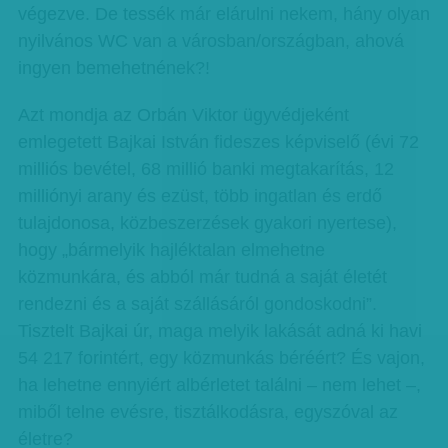
végezve. De tessék már elárulni nekem, hány olyan
nyilvános WC van a városban/országban, ahová
ingyen bemehetnének?!
Azt mondja az Orbán Viktor ügyvédjeként
emlegetett Bajkai István fideszes képviselő (évi 72
milliós bevétel, 68 millió banki megtakarítás, 12
milliónyi arany és ezüst, több ingatlan és erdő
tulajdonosa, közbeszerzések gyakori nyertese),
hogy „bármelyik hajléktalan elmehetne
közmunkára, és abból már tudná a saját életét
rendezni és a saját szállásáról gondoskodni”.
Tisztelt Bajkai úr, maga melyik lakását adná ki havi
54 217 forintért, egy közmunkás béréért? És vajon,
ha lehetne ennyiért albérletet találni – nem lehet –,
miből telne evésre, tisztálkodásra, egyszóval az
életre?