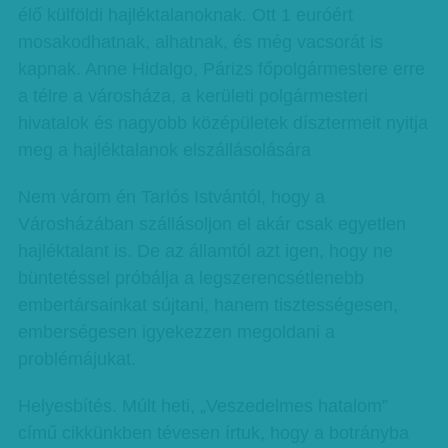
élő külföldi hajléktalanoknak. Ott 1 euróért
mosakodhatnak, alhatnak, és még vacsorát is
kapnak. Anne Hidalgo, Párizs főpolgármestere erre
a télre a városháza, a kerületi polgármesteri
hivatalok és nagyobb középületek dísztermeit nyitja
meg a hajléktalanok elszállásolására
Nem várom én Tarlós Istvántól, hogy a
Városházában szállásoljon el akár csak egyetlen
hajléktalant is. De az államtól azt igen, hogy ne
büntetéssel próbálja a legszerencsétlenebb
embertársainkat sújtani, hanem tisztességesen,
emberségesen igyekezzen megoldani a
problémájukat.
Helyesbítés. Múlt heti, „Veszedelmes hatalom”
című cikkünkben tévesen írtuk, hogy a botrányba