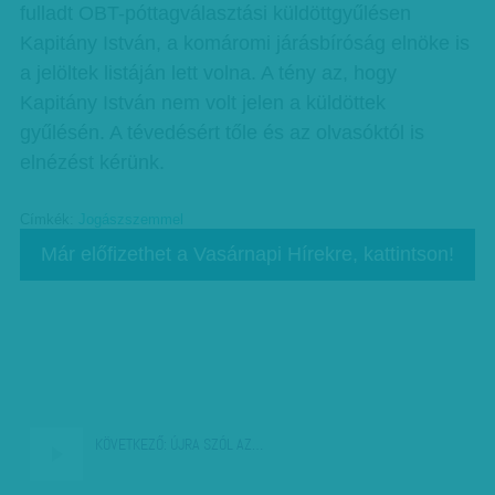
fulladt OBT-póttagválasztási küldöttgyűlésen
Kapitány István, a komáromi járásbíróság elnöke is
a jelöltek listáján lett volna. A tény az, hogy
Kapitány István nem volt jelen a küldöttek
gyűlésén. A tévedésért tőle és az olvasóktól is
elnézést kérünk.
Címkék:
Jogászszemmel
Már előfizethet a Vasárnapi Hírekre, kattintson!
KÖVETKEZŐ:
ÚJRA SZÓL AZ…