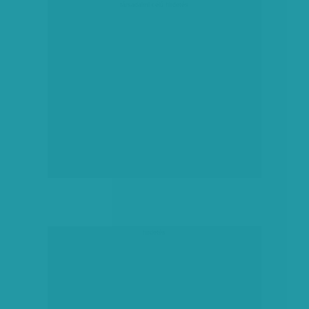
társadalmi célú hirdetés
hirdetés