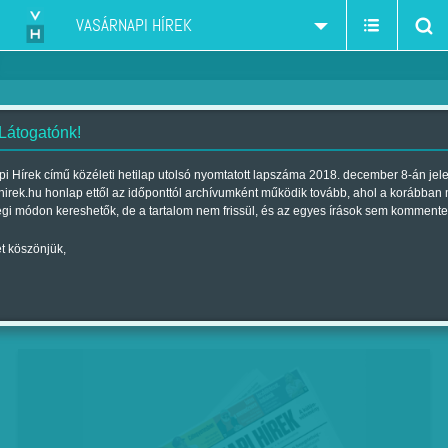
VASÁRNAPI HÍREK
 Látogatónk!
Emberségből elégtelen
i Hírek című közéleti hetilap utolsó nyomtatott lapszáma 2018. december 8-án jel
hirek.hu honlap ettől az időponttól archívumként működik tovább, ahol a korábban
Szerző:
Sándor Zsuzsa
| Megjelent a 2018. október 20.-i lapszámban
égi módon kereshetők, de a tartalom nem frissül, és az egyes írások sem kommente
t köszönjük,
Negyedik nekifutásra csak sikerült a Fidesz-
parlamentnek megalkotnia a legszemetebb,
legembertelenebb, leggyalázatosabb törvényt.