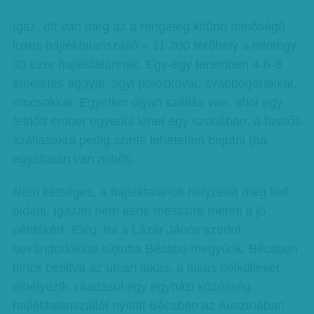
Igaz, ott van még az a rengeteg kitűnő minőségű
luxus hajléktalanszálló – 11 200 férőhely a mintegy
30 ezer hajléktalannak. Egy-egy teremben 4-6-8
emeletes ággyal, ágyi poloskával, svábbogarakkal,
mocsokkal. Egyetlen olyan szállás van, ahol egy
felnőtt ember egyedül lehet egy szobában, a fizetős
szállásokra pedig szinte lehetetlen bejutni (ha
egyáltalán van miből).
Nem kétséges, a hajléktalanok helyzetét meg kell
oldani. Igazán nem kéne messzire menni a jó
példákért. Elég, ha a Lázár János szerint
bevándorlókkal sújtotta Bécsbe megyünk. Bécsben
nincs betiltva az utcán lakás, a lakás nélkülieket
elhelyezik, ráadásul egy egyházi közösség
hajléktalanszállót nyitott Bécsben az Ausztriában