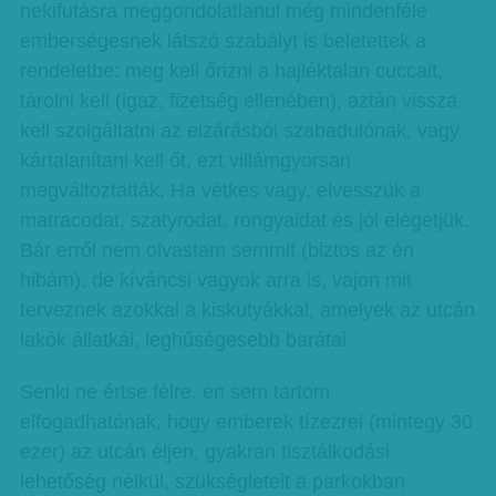
nekifutásra meggondolatlanul még mindenféle
emberségesnek látszó szabályt is beletettek a
rendeletbe: meg kell őrizni a hajléktalan cuccait,
tárolni kell (igaz, fizetség ellenében), aztán vissza
kell szolgáltatni az elzárásból szabadulónak, vagy
kártalanítani kell őt, ezt villámgyorsan
megváltoztatták. Ha vétkes vagy, elvesszük a
matracodat, szatyrodat, rongyaidat és jól elégetjük.
Bár erről nem olvastam semmit (biztos az én
hibám), de kíváncsi vagyok arra is, vajon mit
terveznek azokkal a kiskutyákkal, amelyek az utcán
lakók állatkái, leghűségesebb barátai.
Senki ne értse félre, én sem tartom
elfogadhatónak, hogy emberek tízezrei (mintegy 30
ezer) az utcán éljen, gyakran tisztálkodási
lehetőség nélkül, szükségleteit a parkokban