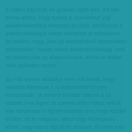
A Fidesz kapcsolt, és gyorsan rájött arra, mit kell
tennie ahhoz, hogy ezeket a „humanista” jogi
akadékoskodókat elsöpörje az útból. Mindössze a
gránitszilárdságút kellett hetedszer is módosítani,
és beleírni, hogy „tilos az életvitelszerű közterületen
tartózkodás”. Nesze neked Alkotmánybíróság: amit
mi beleteszünk az alaptörvénybe, ahhoz te többet
nem nyúlhatsz hozzá!
Így már semmi akadálya nem volt annak, hogy
hatályba léptessék a szabálysértési törvény
módosítását. (A témáról bővebb cikkünk a 10.
oldalon.) Ha téged, te szerencsétlen lakás nélküli,
már háromszor is figyelmeztettek arra, hogy kezdjél
el lakni, és te mégsem, akkor vagy közmunkás
leszel, vagy kapsz egy jó kis elzárást. És mert első