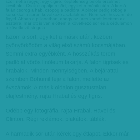
szól, néha rágyújt egy cigire. Képtelenség belőle érzelmet
kicsiholni. Csak csapolja a sört, egyiket a másik után. A korsó
falán csorog a hab, csöpög a padlóra. A pincér pedig robog a
korsókkal a soron következő asztalokhoz. Nem szól hozzám, de
figyel. Abban a pillanatban, ahogy az üres korsót letettem az
asztalra, már ott is van előttem a következő sör és a cédulámon
a következő strigula.
Iszom a sört, egyiket a másik után, közben
gyönyörködöm a világ első számú kocsmájában.
Semmi extra egyébként. A hosszúkás terem
padlóját vörös linóleum takarja. A falon tigrisek és
hrabalok. Minden mennyiségben. A bejárattal
szemben Bohumil feje a falon, mellette az
évszámok. A másik oldalon gusztustalan
olajfestmény, rajta Hrabal és egy tigris.
Odébb egy fotográfia, rajta Hrabal, Havel és
Clinton. Régi reklámok, plakátok, táblák.
A harmadik sör után kérek egy étlapot. Ekkor már