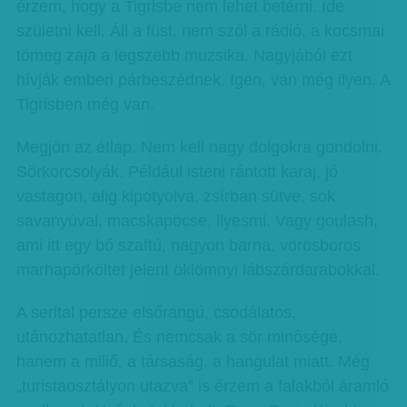
érzem, hogy a Tigrisbe nem lehet betérni. Ide
születni kell. Áll a füst, nem szól a rádió, a kocsmai
tömeg zaja a legszebb muzsika. Nagyjából ezt
hívják emberi párbeszédnek. Igen, van még ilyen. A
Tigrisben még van.
Megjön az étlap. Nem kell nagy dolgokra gondolni.
Sörkorcsolyák. Például isteni rántott karaj, jó
vastagon, alig kipotyolva, zsírban sütve, sok
savanyúval, macskapöcse, ilyesmi. Vagy goulash,
ami itt egy bő szaftú, nagyon barna, vörösboros
marhapörköltet jelent öklömnyi lábszárdarabokkal.
A serital persze elsőrangú, csodálatos,
utánozhatatlan. És nemcsak a sör minősége,
hanem a miliő, a társaság, a hangulat miatt. Még
„turistaosztályon utazva” is érzem a falakból áramló