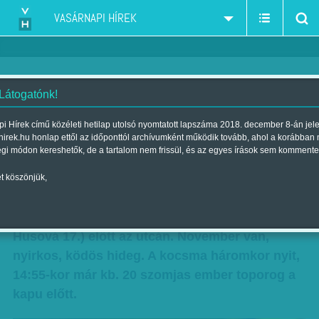
VASÁRNAPI HÍREK
 Látogatónk!
Király utca 40.
i Hírek című közéleti hetilap utolsó nyomtatott lapszáma 2018. december 8-án jel
hirek.hu honlap ettől az időponttól archívumként működik tovább, ahol a korábban
Szerző:
Cserna-Szabó András
| Megjelent a 2011. december 18.-i
égi módon kereshetők, de a tartalom nem frissül, és az egyes írások sem kommente
lapszámban
t köszönjük,
Állok Prága belvárosában, Hrabal egykori
törzshelye, az Arany Tigris (U Zlatého Tygra,
Husová 17.) előtt az utcán. November van,
nyirkos, ködös hideg. A kocsma háromkor nyit,
14:55-kor már kb. 20 szomjas ember toporog a
kapu előtt.