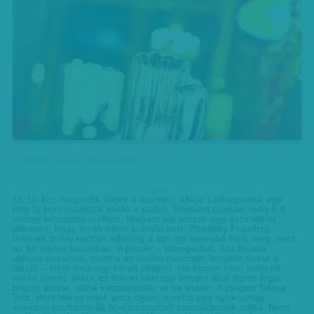
Németh András Péter felvétele
hirdetes
15:10-kor megnyílik végre a szentély ajtaja. Lehuppanok egy
régi fa kocsmaasztal mellé a padra. Rögvest utánam még 6-8
ember lehuppan mellém. Magam elé teszek egy söralátétet,
jelezvén, hogy innék némi aranyló sert. Plzeňský Prazdrojt
mérnek óriási kádból, állítólag a sör így kevésbé törik meg, mint
az 50 literes hordóban. A pincér – kiöregedett, ősz focista,
akkora pocakkal, mintha az utolsó meccsén lenyelte volna a
lasztit – elém tesz egy korsó pilzenit. Ha éppen nem száguld
korsó sörrel, akkor az őskori sörcsap tetején lévő tigrist fogja
blazírt arccal, abba kapaszkodik, el ne essen. A csapos Néma
Bob. Bőrkötényt visel, arca olyan, mintha egy nyolcvanas
évekbeli csehszlovák tévésorozatból szerződtették volna. Nem