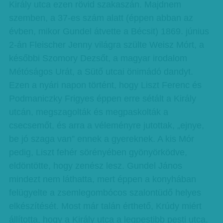
Király utca ezen rövid szakaszán. Majdnem
szemben, a 37-es szám alatt (éppen abban az
évben, mikor Gundel átvette a Bécsit) 1869. június
2-án Fleischer Jenny világra szülte Weisz Mórt, a
későbbi Szomory Dezsőt, a magyar irodalom
Métóságos Urát, a Sütő utcai önimádó dandyt.
Ezen a nyári napon történt, hogy Liszt Ferenc és
Podmaniczky Frigyes éppen erre sétált a Király
utcán, megszagolták és megpaskolták a
csecsemőt, és arra a véleményre jutottak, „ejnye,
be jó szaga van” ennek a gyereknek. A kis Mór
pedig, Liszt fehér sörényében gyönyörködve,
eldöntötte, hogy zenész lesz. Gundel János
mindezt nem láthatta, mert éppen a konyhában
felügyelte a zsemlegombócos szalontüdő helyes
elkészítését. Most már talán érthető, Krúdy miért
állította, hogy a Király utca a legpestibb pesti utca.