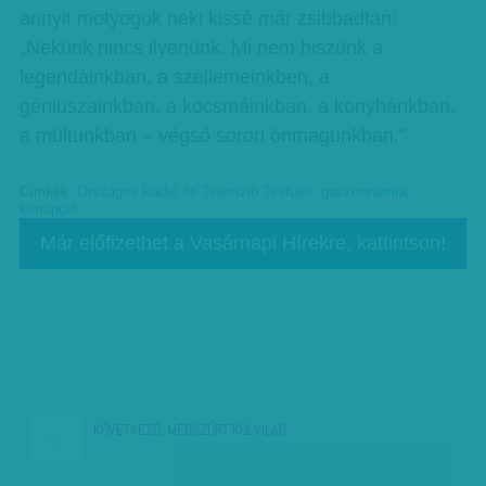
annyit motyogok neki kissé már zsibbadtan:
„Nekünk nincs ilyenünk. Mi nem hiszünk a
legendáinkban, a szellemeinkben, a
géniuszainkban, a kocsmáinkban, a konyhánkban,
a múltunkban – végső soron önmagunkban.”
Címkék:
Országos Rádió és Televízió Testület
,
gasztronómia
,
korrupció
Már előfizethet a Vasárnapi Hírekre, kattintson!
KÖVETKEZŐ:
MEGSZŰRT KÜLVILÁG