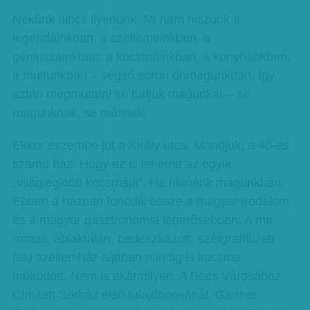
Nekünk nincs ilyenünk. Mi nem hiszünk a
legendáinkban, a szellemeinkben, a
géniuszainkban, a kocsmáinkban, a konyhánkban,
a múltunkban – végső soron önmagunkban. Így
aztán megmutatni se tudjuk magunkat – se
magunknak, se másnak.
Ekkor eszembe jut a Király utca. Mondjuk, a 40-es
számú ház. Hogy ez is lehetne az egyik
„világlegjobb kocsmája”. Ha hinnénk magunkban.
Ebben a házban fonódik össze a magyar irodalom
és a magyar gasztronómia legerősebben. A ma
romos, ablaktalan, bedeszkázott, szétgraffitizett
falu szellemház aljában mindig is kocsma
működött. Nem is akármilyen. A Bécs Városához
Címzett Sörház első tulajdonosánál, Gärtner