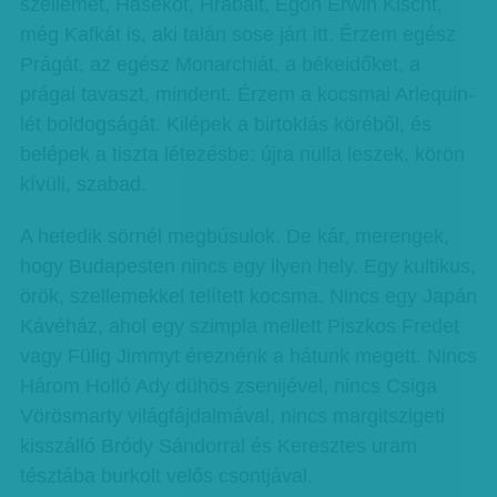
szellemet, Hašekot, Hrabalt, Egon Erwin Kischt,
még Kafkát is, aki talán sose járt itt. Érzem egész
Prágát, az egész Monarchiát, a békeidőket, a
prágai tavaszt, mindent. Érzem a kocsmai Arlequin-
lét boldogságát. Kilépek a birtoklás köréből, és
belépek a tiszta létezésbe: újra nulla leszek, körön
kívüli, szabad.
A hetedik sörnél megbúsulok. De kár, merengek,
hogy Budapesten nincs egy ilyen hely. Egy kultikus,
örök, szellemekkel telített kocsma. Nincs egy Japán
Kávéház, ahol egy szimpla mellett Piszkos Fredet
vagy Fülig Jimmyt éreznénk a hátunk megett. Nincs
Három Holló Ady dühös zsenijével, nincs Csiga
Vörösmarty világfájdalmával, nincs margitszigeti
kisszálló Bródy Sándorral és Keresztes uram
tésztába burkolt velős csontjával.