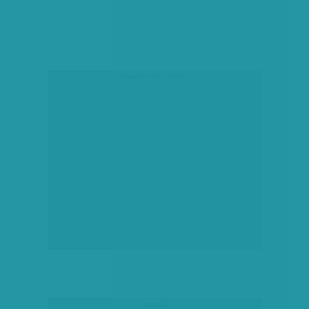
társadalmi célú hirdetés
hirdetés