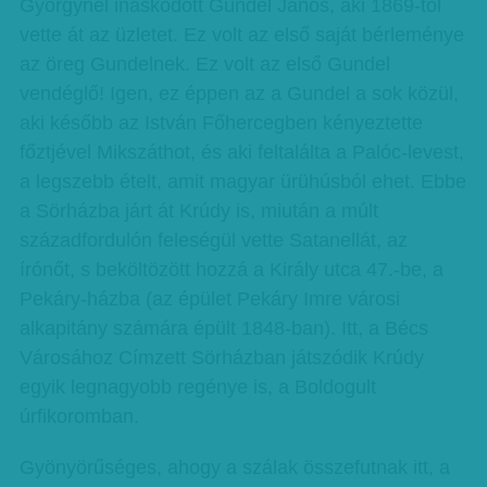
Györgynél inaskodott Gundel János, aki 1869-től
vette át az üzletet. Ez volt az első saját bérleménye
az öreg Gundelnek. Ez volt az első Gundel
vendéglő! Igen, ez éppen az a Gundel a sok közül,
aki később az István Főhercegben kényeztette
főztjével Mikszáthot, és aki feltalálta a Palóc-levest,
a legszebb ételt, amit magyar ürühúsból ehet. Ebbe
a Sörházba járt át Krúdy is, miután a múlt
századfordulón feleségül vette Satanellát, az
írónőt, s beköltözött hozzá a Király utca 47.-be, a
Pekáry-házba (az épület Pekáry Imre városi
alkapitány számára épült 1848-ban). Itt, a Bécs
Városához Címzett Sörházban játszódik Krúdy
egyik legnagyobb regénye is, a Boldogult
úrfikoromban.
Gyönyörűséges, ahogy a szálak összefutnak itt, a