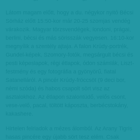
Látom magam előtt, hogy a du. négykor nyitó Bécsi
Sörház előtt 15:50-kor már 20-25 szomjas vendég
várakozik. Magyar törzsvendégek, londoni, prágai,
berlini, bécsi és más sörisszák vegyesen. 16:10-kor
megnyílik a szentély ajtaja. A falon Krúdy-portrék,
Gundel-képek, Szomory-fotók, megsárgult bécsi és
pesti képeslapok, régi étlapok, ódon számlák, Liszt-
festmény és egy fotográfia a gyönyörű, fiatal
Satanelláról. A pincér Krúdy-fröccsöt (9 deci bor,
némi szóda) és habos csapolt sört visz az
asztalokhoz. Az étlapon szalontüdő, velős csont,
vese-velő, pacal, töltött káposzta, berbécstokány,
kakashere.
Hirtelen felriadok a mézes álomból. Az Arany Tigris
hasas pincére egy újabb sört tesz elém. Csak