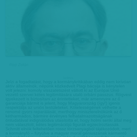
Ripp Zoltán
hirdetes
Jelzi a fogadtatást, hogy a kormánykritikában eddig nem kirívóan
aktív államelnök, népünk közkedvelt Plagi bácsija is kénytelen
volt jelezni: komoly visszatetszést váltott ki az Európai Unió
vezető szervei kétes legitimitására utaló orbáni passzus. Rögvest
igyekezett is biztosítani az érintetteket, már amennyire az ő
garanciája bármit is jelent, hogy Ma­­gyarország (így!) igenis
respektálja az uniós testületeket. Kötelességének vélhette a
renomé gyors reparálását, merthogy miniszterelnökünk az ő
kétharmados, bármire érvényes felhatalmazottságának
öntudatával indignálódva utasította el, hogy holmi senki által meg
nem választott, kétes legitimációjú figurák egzecíroztassák.
Schmitt elnök feltehetően rossz törzsanyagból tájékozódott, mert
a kormányfő – fütyülve a magyar morál géniuszának kármentő