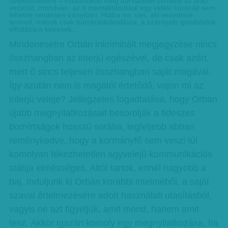
helyesbítésére – csütörtökön még durvábban simfelte az unió
vezetőit, mondván: az ő mentalitásukkal egy vidéki kócerájt sem
lehetne rendesen irányítani. Hiába no, van, aki vezetésre
termett, mások csak bürokratáskodásra, a szárnyaló gondolatok
elfojtására képesek.
Mindenesetre Orbán inkriminált megjegyzése nincs
összhangban az interjú egészével, de csak azért,
mert ő sincs teljesen összhangban saját magával.
Így azután nem is magától értetődő, vajon mi az
interjú veleje? Jellegzetes fogadtatása, hogy Orbán
újabb megnyilatkozásait besorolják a fideszes
bornírtságok hosszú sorába, legfeljebb abban
reménykedve, hogy a kormányfő sem veszi túl
komolyan fékezhetetlen agyvelejű kommunikációs
stábja elmésségeit. Attól tartok, ennél nagyobb a
baj. Induljunk ki Orbán korábbi intelméből, a saját
szavai értelmezésére adott használati utasításból,
vagyis ne azt figyeljük, amit mond, hanem amit
tesz. Akkor igazán komoly egy megnyilatkozása, ha