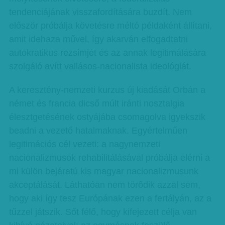
tendenciájának visszafordítására buzdít. Nem
először próbálja követésre méltó példaként állítani,
amit idehaza művel, így akarván elfogadtatni
autokratikus rezsimjét és az annak legitimálására
szolgáló avítt vallásos-nacionalista ideológiát.
A keresztény-nemzeti kurzus új kiadását Orbán a
német és francia dicső múlt iránti nosztalgia
élesztgetésének ostyájába csomagolva igyekszik
beadni a vezető hatalmaknak. Egyértelműen
legitimációs cél vezeti: a nagynemzeti
nacionalizmusok rehabilitálásával próbálja elérni a
mi külön bejáratú kis magyar nacionalizmusunk
akceptálását. Láthatóan nem törődik azzal sem,
hogy aki így tesz Európának ezen a fertályán, az a
tűzzel játszik. Sőt félő, hogy kifejezett célja van