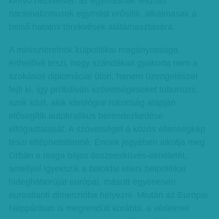
kihívó nézeteivel: az egymásnak feszülő
nacionalizmusok egymást erősítik, alkalmasak a
belső hatalmi törekvések alátámasztására.
A miniszterelnök külpolitikai magányossága
érthetővé teszi, hogy szándékait gyakorta nem a
szokásos diplomáciai úton, hanem üzengetéssel
fejti ki, így próbálván szövetségeseket toborozni,
azok közt, akik ideológiai rokonság alapján
elősegítik autokratikus berendezkedése
elfogadtatását. A szövetséget a közös ellenségkép
teszi eltéphetetlenné. Ennek jegyében alkotja meg
Orbán a maga bájos összeesküvés-elméletét,
amellyel igyekszik a baloldal elleni belpolitikai
hidegháborúját európai, másutt egyenesen
euroatlanti dimenzióba helyezni. Miután az Európai
Néppártban is megrendült korábbi, a védelmet