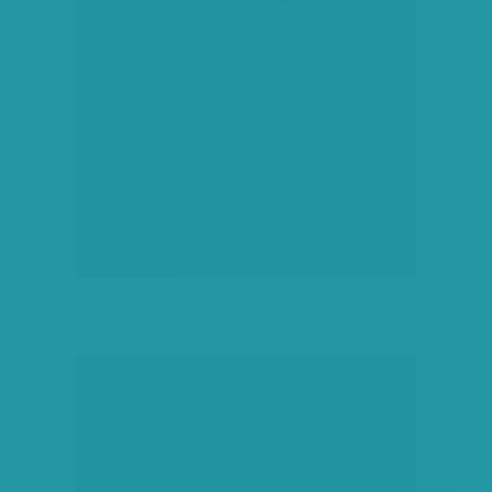
társadalmi célú hirdetés
hirdetés