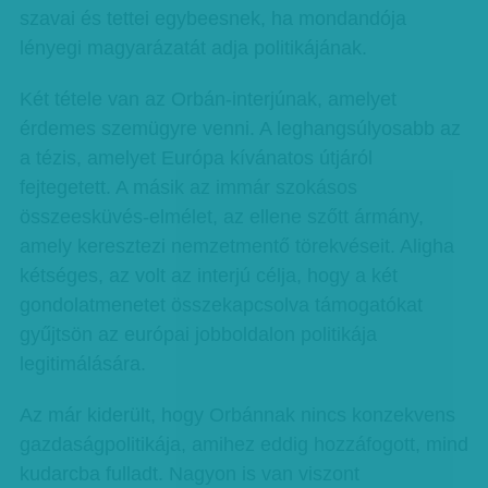
szavai és tettei egybeesnek, ha mondandója
lényegi magyarázatát adja politikájának.
Két tétele van az Orbán-interjúnak, amelyet
érdemes szemügyre venni. A leghangsúlyosabb az
a tézis, amelyet Európa kívánatos útjáról
fejtegetett. A másik az immár szokásos
összeesküvés-elmélet, az ellene szőtt ármány,
amely keresztezi nemzetmentő törekvéseit. Aligha
kétséges, az volt az interjú célja, hogy a két
gondolatmenetet összekapcsolva támogatókat
gyűjtsön az európai jobboldalon politikája
legitimálására.
Az már kiderült, hogy Orbánnak nincs konzekvens
gazdaságpolitikája, amihez eddig hozzáfogott, mind
kudarcba fulladt. Nagyon is van viszont