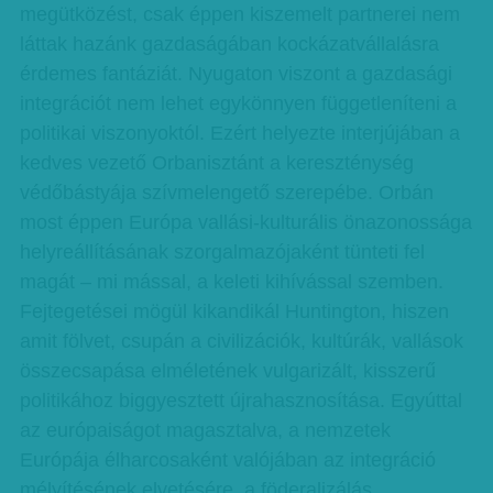
megütközést, csak éppen kiszemelt partnerei nem
láttak hazánk gazdaságában kockázatvállalásra
érdemes fantáziát. Nyugaton viszont a gazdasági
integrációt nem lehet egykönnyen függetleníteni a
politikai viszonyoktól. Ezért helyezte interjújában a
kedves vezető Orbanisztánt a kereszténység
védőbástyája szívmelengető szerepébe. Orbán
most éppen Európa vallási-kulturális önazonossága
helyreállításának szorgalmazójaként tünteti fel
magát – mi mással, a keleti kihívással szemben.
Fejtegetései mögül kikandikál Huntington, hiszen
amit fölvet, csupán a civilizációk, kultúrák, vallások
összecsapása elméletének vulgarizált, kisszerű
politikához biggyesztett újrahasznosítása. Egyúttal
az európaiságot magasztalva, a nemzetek
Európája élharcosaként valójában az integráció
mélyítésének elvetésére, a föderalizálás