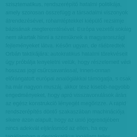
szisztematikus, rendszerépítő hatalmi politikája,
amely szorosan összefügg a társadalmi viszonyok
átrendezésével, rohamléptekkel kiépülő rezsimje
bázisának megteremtésével. Európa vezetői sokáig
nem akartak hinni a szemüknek a magyarországi
fejleményeket látva. Későn ugyan, de ráébredtek
Orbán taktikájára: autokratikus hatalmi törekvéseit
úgy próbálja lenyeletni velük, hogy részelemeit védi
hosszas jogi csűrcsavarással, innen-onnan
előrángatott európai analógiákkal támogatja, s csak
ha már nagyon muszáj, akkor tesz kisebb-nagyobb
engedményeket, hogy apró visszavonulások árán
az egész konstrukció lényegét megőrizze. A rapid
rendszerépítés döntő szakaszában machináció­ja
sikere azon alapult, hogy az unió jogrendjében
nincs adekvát eljárásmód az ellen, ha egy
tagállamban a demokratikus jogállam teljes