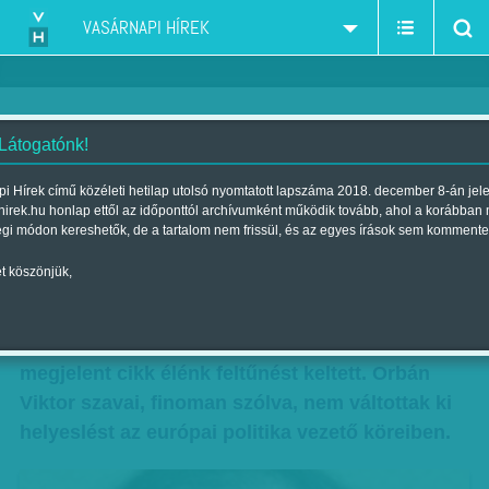
VASÁRNAPI HÍREK
 Látogatónk!
Tanfolyam Európának
i Hírek című közéleti hetilap utolsó nyomtatott lapszáma 2018. december 8-án jel
hirek.hu honlap ettől az időponttól archívumként működik tovább, ahol a korábban
Szerző:
Ripp Zoltán
| Megjelent a 2012. március 11.-i lapszámban
égi módon kereshetők, de a tartalom nem frissül, és az egyes írások sem kommente
t köszönjük,
A magyar miniszterelnök egy hete interjút adott
az egyik legtekintélyesebb német lapnak. A
Frankfurter Allgemeine Sonntagszeitungban
megjelent cikk élénk feltűnést keltett. Orbán
Viktor szavai, finoman szólva, nem váltottak ki
helyeslést az európai politika vezető köreiben.