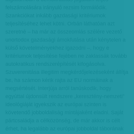
felszámolására irányuló rezsim formálódik.
Szankciókat inkább gazdasági kritériumok
teljesítéséhez lehet kötni. Orbán láthatóan azt
szeretné – ha már az összeomlás szélére vezető
unortodox gazdasági ámokfutása után kénytelen a
külső követelményekhez igazodni –, hogy e
kritériumok teljesítése fejében ne zaklassák tovább
autokratikus rendszerépítését kifogásolva.
Szuverenitása illegitim megkérdőjelezéseként állítja
be, ha számon kérik rajta az EU normáinak a
megsértését. Interjúja arról tanúskodik, hogy
egyúttal újdonsült rendszere „keresztény-nemzeti”
ideológiáját igyekszik az európai szinten is
követendő jobboldaliság mintájaként eladni. Saját
pártcsaládja a célközönség, de már akkor is célt
érhet, ha legalább az európai jobboldal táborának