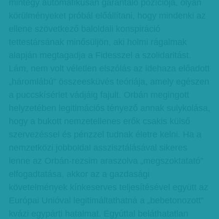
mintegy automatikusan garantáló pozíciója, olyan
körülményeket próbál előállítani, hogy mindenki az
ellene szövetkező baloldali konspiráció
tettestársának minősüljön, aki holmi rágalmak
alapján megtagadja a Fidesszel a szolidaritást.
Lám, nem volt véletlen elszólás az idehaza elő­adott
„háromlábú” össze­­esküvés teóriája, amely egészen
a puccskísérlet vádjáig fajult. Orbán megingott
helyzetében legitimációs tényező annak sulykolása,
hogy a bukott nemzetellenes erők csakis külső
szervezéssel és pénzzel tudnak életre kelni. Ha a
nemzetközi jobboldal asszisztálásával sikeres
lenne az Orbán-rezsim araszolva „megszoktatató”
elfogadtatása, akkor az a gazdasági
követelmények kínkeserves teljesítésével együtt az
Európai Unióval legitimáltathatná a „bebetonozott”
kvázi egypárti ha­­tal­­mat. Egyúttal beláthatatlan