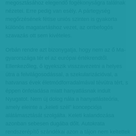
megosztásához elegendő fogékonyságra találnak
nézetei. Erre pedig van esély. A pártegység
megőrzésének fétise uniós szinten is gyakorta
különös magatartáshoz vezet, az orrbefogós
szavazás ott sem kivételes.
Orbán rendre azt bizonygatja, hogy nem az ő Ma­­
gyar­országa tér el az európai értékrendtől.
Ellenkezőleg, ő igyekszik visszavezetni a helyes
útra a felvilágosodással, a szekularizációval, a
hatvanas évek életmódforradalmával tévútra tért, s
éppen önfeladása miatt hanyatlásnak indult
Nyugatot. Nem új dolog nála a hanyatlásteória,
amely eleinte a „keleti szél” koncepció­ja
alátámasztását szolgálta. Keleti kalandozása
azonban sebesen dugába dőlt. Autokrata
rendszerépítő szán­­dékai azon a tájon nem keltettek