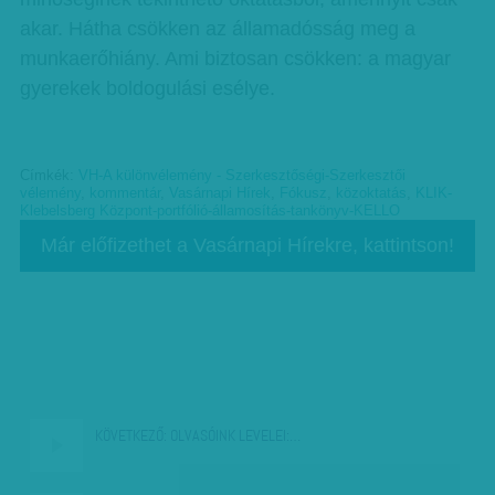
akar. Hátha csökken az államadósság meg a
munkaerőhiány. Ami biztosan csökken: a magyar
gyerekek boldogulási esélye.
Címkék:
VH-A különvélemény - Szerkesztőségi-Szerkesztői
vélemény
,
kommentár
,
Vasárnapi Hírek
,
Fókusz
,
közoktatás
,
KLIK-
Klebelsberg Központ-portfólió-államosítás-tankönyv-KELLO
Már előfizethet a Vasárnapi Hírekre, kattintson!
KÖVETKEZŐ:
OLVASÓINK LEVELEI:…