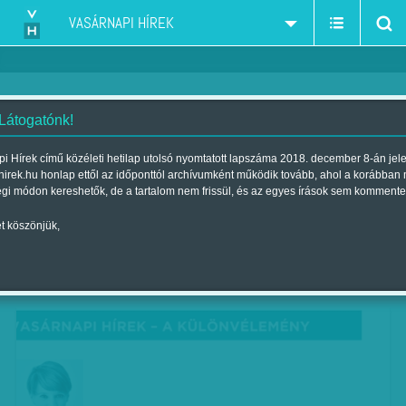
VASÁRNAPI HÍREK
 Látogatónk!
F. Szabó Kata: Vitathatatlanul
i Hírek című közéleti hetilap utolsó nyomtatott lapszáma 2018. december 8-án jel
hirek.hu honlap ettől az időponttól archívumként működik tovább, ahol a korábban
Szerző:
F. Szabó Kata
| Megjelent a 2017. augusztus 26.-i
égi módon kereshetők, de a tartalom nem frissül, és az egyes írások sem kommente
lapszámban
t köszönjük,
VASÁRNAPI HÍREK – A KÜLÖNVÉLEMÉNY – F.
Szabó Kata vezércikke.