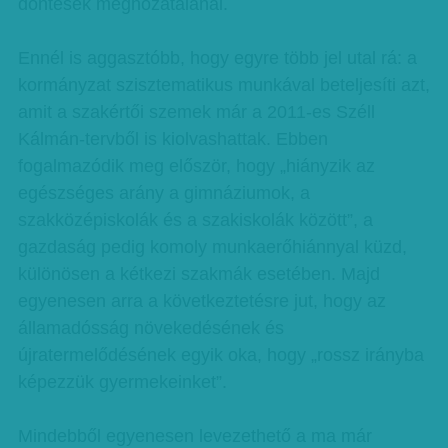
döntések meghozatalánál.
Ennél is aggasztóbb, hogy egyre több jel utal rá: a
kormányzat szisztematikus munkával beteljesíti azt,
amit a szakértői szemek már a 2011-es Széll
Kálmán-tervből is kiolvashattak. Ebben
fogalmazódik meg először, hogy „hiányzik az
egészséges arány a gimnáziumok, a
szakközépiskolák és a szakiskolák között”, a
gazdaság pedig komoly munkaerőhiánnyal küzd,
különösen a kétkezi szakmák esetében. Majd
egyenesen arra a következtetésre jut, hogy az
államadósság növekedésének és
újratermelődésének egyik oka, hogy „rossz irányba
képezzük gyermekeinket”.
Mindebből egyenesen levezethető a ma már