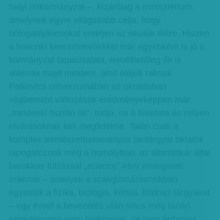
helyi önkormányzat –, kizárólag a minisztérium,
amelynek egyre világosabb célja, hogy
bólogatójánosokat emeljen az iskolák élére. Hiszen
a hasonló keresztnevűekkel már egyébként is jó a
kormányzat tapasztalata, remélhetőleg ők is
aláírnak majd mindent, amit eléjük raknak.
Palkovics univerzumában az oktatásban
végbement változások eredményeképpen már
„mindenki tisztán lát”, tudja, mi a feladata és milyen
elvárásoknak kell megfelelnie. Talán csak a
komplex természettudományos tantárgyat oktatók
tapogatóznak még a homályban, az államtitkár által
barokkos túlzással „science”-ként emlegetett
óráknak – amelyek a szakgimnáziumokban
egyesítik a fizika, biológia, kémia, földrajz tárgyakat
– egy évvel a bevezetés után sincs még tanári
segédanyaga vagy tankönyve, de nem érdemes