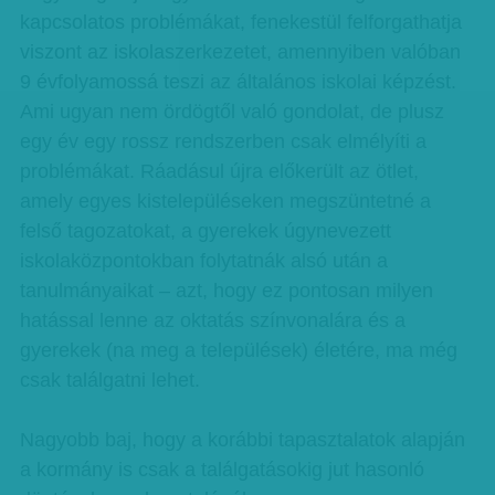
kapcsolatos problémákat, fenekestül felforgathatja
viszont az iskolaszerkezetet, amennyiben valóban
9 évfolyamossá teszi az általános iskolai képzést.
Ami ugyan nem ördögtől való gondolat, de plusz
egy év egy rossz rendszerben csak elmélyíti a
problémákat. Ráadásul újra előkerült az ötlet,
amely egyes kistelepüléseken megszüntetné a
felső tagozatokat, a gyerekek úgynevezett
iskolaközpontokban folytatnák alsó után a
tanulmányaikat – azt, hogy ez pontosan milyen
hatással lenne az oktatás színvonalára és a
gyerekek (na meg a települések) életére, ma még
csak találgatni lehet.
Nagyobb baj, hogy a korábbi tapasztalatok alapján
a kormány is csak a találgatásokig jut hasonló