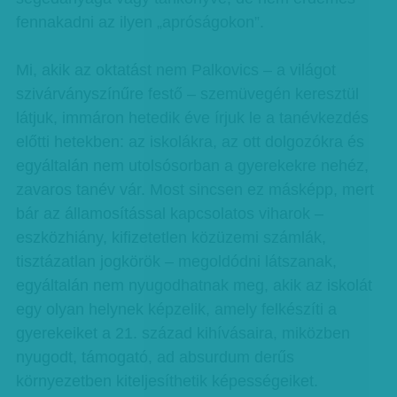
fennakadni az ilyen „apróságokon”.
Mi, akik az oktatást nem Palkovics – a világot
szivárványszínűre festő – szemüvegén keresztül
látjuk, immáron hetedik éve írjuk le a tanévkezdés
előtti hetekben: az iskolákra, az ott dolgozókra és
egyáltalán nem utolsósorban a gyerekekre nehéz,
zavaros tanév vár. Most sincsen ez másképp, mert
bár az államosítással kapcsolatos viharok –
eszközhiány, kifizetetlen közüzemi számlák,
tisztázatlan jogkörök – megoldódni látszanak,
egyáltalán nem nyugodhatnak meg, akik az iskolát
egy olyan helynek képzelik, amely felkészíti a
gyerekeiket a 21. század kihívásaira, miközben
nyugodt, támogató, ad absurdum derűs
környezetben kiteljesíthetik képességeiket.