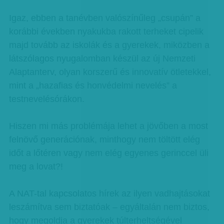
Igaz, ebben a tanévben valószínűleg „csupán” a
korábbi években nyakukba rakott terheket cipelik
majd tovább az iskolák és a gyerekek, miközben a
látszólagos nyugalomban készül az új Nemzeti
Alaptanterv, olyan korszerű és innovatív ötletekkel,
mint a „hazafias és honvédelmi nevelés” a
testnevelésórákon.
Hiszen mi más problémája lehet a jövőben a most
felnövő generációnak, minthogy nem töltött elég
időt a lőtéren vagy nem elég egyenes gerinccel üli
meg a lovat?!
A NAT-tal kapcsolatos hírek az ilyen vadhajtásokat
leszámítva sem biztatóak – egyáltalán nem biztos,
hogy megoldja a gyerekek túlterheltségével