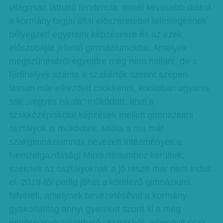
világosan látható tendencia: minél kevesebb diákot
a kormány tagjai által előszeretettel feleslegesnek
bélyegzett egyetemi képzésekre és az ezek
előszobáját jelentő gimnáziumokba. Amelyek
megszűnéséről egyelőre még nem hallani, de a
férőhelyek száma a szakértők szerint szépen
lassan már elkezdett csökkenni, korábban ugyanis
sok „vegyes iskola” működött, ahol a
szakközépiskolai képzések mellett gimnáziumi
osztályok is működtek. Mióta a ma már
szakgimnáziumnak nevezett intézmények a
Nemzetgazdasági Minisztériumhoz kerültek,
ezeknek az osztályoknak a jó része már nem indult
el. 2019-től pedig jöhet a kötelező gimnáziumi
felvételi, amelynek bevezetésével a kormány
gyakorlatilag annyi gyereket szorít ki a még
minőséginek tekinthető oktatásból, amennyit csak