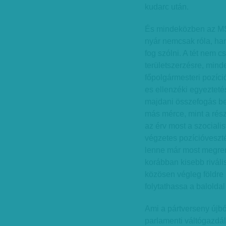
kudarc után.
És mindeközben az MSZP
nyár nemcsak róla, ha
fog szólni. A tét nem 
területszerzésre, minde
főpolgármesteri pozíci
es ellenzéki egyezteté
majdani összefogás be
más mérce, mint a rés
az érv most a szocialis
végzetes pozícióveszt
lenne már most megren
korábban kisebb rivál
közösen végleg földre 
folytathassa a baloldal
Ami a pártverseny újb
parlamenti váltógazdálk