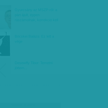
Gyurcsány az MSZP-ről: a
párt ájult, éppen
rászámolnak, korrekció kell
Böcskei Balázs: Ez lett a
vége
Desewffy Tibor: Temetni
jöttem...
társadalmi célú hirdetés