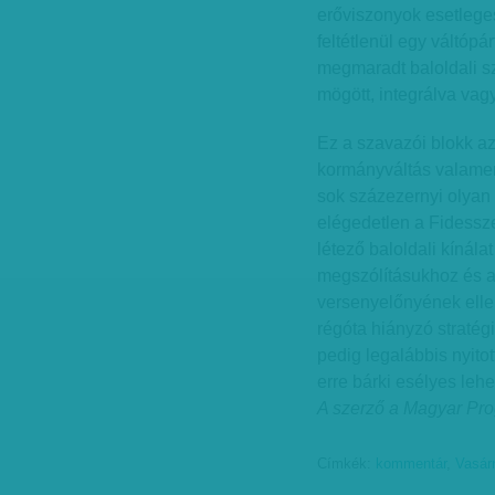
erőviszonyok esetleges 
feltétlenül egy váltópár
megmaradt baloldali sz
mögött, integrálva vagy 
Ez a szavazói blokk a
kormányváltás valamenn
sok százezernyi olyan
elégedetlen a Fidessze
létező baloldali kínála
megszólításukhoz és a 
versenyelőnyének elle
régóta hiányzó stratég
pedig legalábbis nyito
erre bárki esélyes lehe
A szerző a Magyar Pro
Címkék:
kommentár
,
Vasár