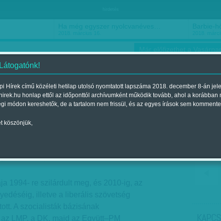
hirdetés
Ha még egyszer nyolcvanéves…
Barbie-h
2018. március 16.
2018. márci
Már előfizethet a Vasárnap
 Látogatónk!
i Hírek című közéleti hetilap utolsó nyomtatott lapszáma 2018. december 8-án jel
hirek.hu honlap ettől az időponttól archívumként működik tovább, ahol a korábban
ókusz
Szerintem
Ízlés
Sport
égi módon kereshetők, de a tartalom nem frissül, és az egyes írások sem kommente
t köszönjük,
or: Hosszú táv
gjelent a 2014. június 01.-i lapszámban
ája 1994- re szilárdult meg, és 2010-ig, az
edéséig, illetve a liberális szövetség
tt. A szocialisták bázisának
KAPCS
 az LMP, a DK, majd az Együtt–PM