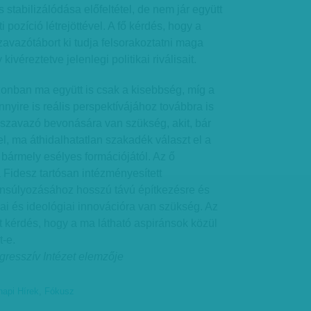
stabilizálódása előfeltétel, de nem jár együtt
ti pozíció létrejöttével. A fő kérdés, hogy a
avazótábort ki tudja felsorakoztatni maga
kivéreztetve jelenlegi politikai riválisait.
zonban ma együtt is csak a kisebbség, míg a
yire is reális perspektívájához továbbra is
 szavazó bevonására van szükség, akit, bár
l, ma áthidalhatatlan szakadék választ el a
t bármely esélyes formációjától. Az ő
Fidesz tartósan intézményesített
nsúlyozásához hosszú távú építkezésre és
iai és ideológiai innovációra van szükség. Az
tt kérdés, hogy a ma látható aspiránsok közül
t-e.
gresszív Intézet elemzője
napi Hírek
,
Fókusz