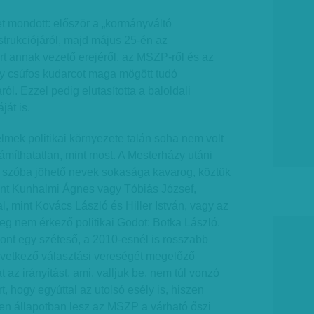
et mondott: először a „kormányváltó
trukciójáról, majd május 25-én az
t annak vezető erejéről, az MSZP-ről és az
gy csúfos kudarcot maga mögött tudó
ról. Ezzel pedig elutasította a baloldali
ját is.
mek politikai környezete talán soha nem volt
zámíthatatlan, mint most. A Mesterházy utáni
szóba jöhető nevek sokasága kavarog, köztük
 mint Kunhalmi Ágnes vagy Tóbiás József,
l, mint Kovács László és Hiller István, vagy az
eg nem érkező politikai Godot: Botka László.
zont egy széteső, a 2010-esnél is rosszabb
övetkező választási vereségét megelőző
az irányítást, ami, valljuk be, nem túl vonzó
, hogy egyúttal az utolsó esély is, hiszen
yen állapotban lesz az MSZP a várható őszi