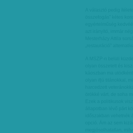
A választó pedig ítélet
összefogás” kétes kons
egyértelműség kedvéér
azt irányító, immár né
Mesterházy Attila sorsá
„restauráció” alternatívá
A MSZP-n belüli küzdel
olyan összetett és kis
káoszban ma utódként 
olyan ifjú titánokkal,
harcedzett veteránokka
örökké várt, de soha m
Ezek a politikusok vis
állapotban lévő párt k
időszakban vehetnék át 
opció. Ám az sem kizárt
megjósolhatatlan, mil