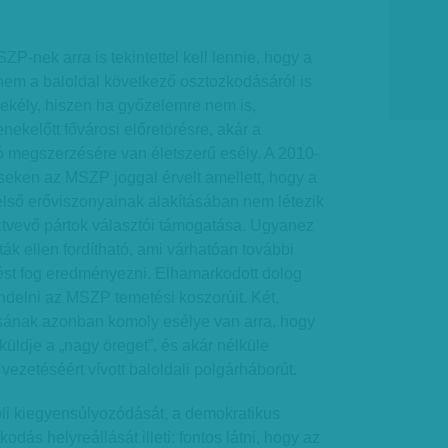
-nek arra is tekintettel kell lennie, hogy a
nem a baloldal következő osztozkodásáról is
csekély, hiszen ha győzelemre nem is,
nekelőtt fővárosi előretörésre, akár a
ó megszerzésére van életszerű esély. A 2010-
seken az MSZP joggal érvelt amellett, hogy a
lső erőviszonyainak alakításában nem létezik
ztvevő pártok választói támogatása. Ugyanez
ták ellen fordítható, ami várhatóan további
ést fog eredményezni. Elhamarkodott dolog
delni az MSZP temetési koszorúit. Két,
isának azonban komoly esélye van arra, hogy
küldje a „nagy öreget”, és akár nélküle
 vezetéséért vívott baloldali polgárháborút.
óli kiegyensúlyozódását, a demokratikus
odás helyreállását illeti: fontos látni, hogy az