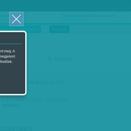
ősnők nőnapra
Megtáncoltatott Oscar-szobor
us 16.
2018. március 16.
i Hírekre, kattintson!
Kutatás
ent meg. A
start
 megjelent
Keresés
lhetőek.
stop
KÖVETKEZŐ:
BÖCSKEI BALÁZS: EZ LETT A
VÉGE
ELŐZŐ:
ORBÁN ÉS KERÉNYI - TÖMZSI UJJAK
VAKARNAK
OLÓDÓ CIKKEK