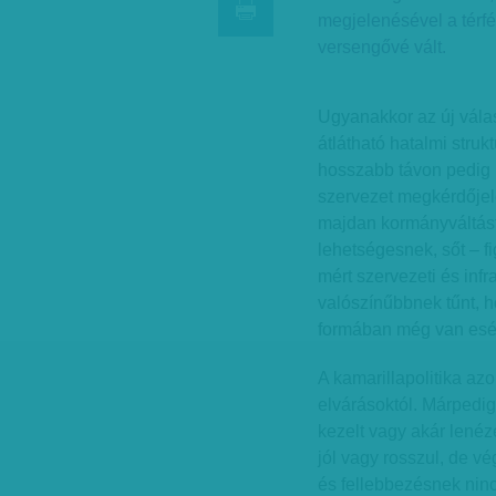
megjelenésével a térfé
versengővé vált.
Ugyanakkor az új válas
átlátható hatalmi struk
hosszabb távon pedig ú
szervezet megkérdőjel
majdan kormányváltást
lehetségesnek, sőt – 
mért szervezeti és infr
valószínűbbnek tűnt, 
formában még van esé
A kamarillapolitika az
elvárásoktól. Márpedig
kezelt vagy akár lenéz
jól vagy rosszul, de v
és fellebbezésnek ninc