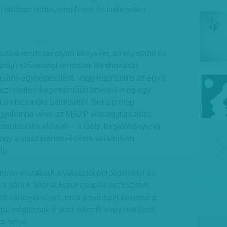
l tartósan többszereplőssé és kiélezetten
hirdetes
ztási rendszer olyan kényszer, amely stabil és
túrájú szövetségi rendszer létrehozását,
jbóli egységesülést, vagy legalábbis az egyik
ezhetetlen hegemóniáját követeli meg egy
 ambicionáló baloldaltól. Sokáig még
figyelembe véve az MSZP versenytársaihoz
astrukturális előnyét – a többi forgatókönyvnél
hogy a visszarendeződésre valamilyen
ly.
onban elszakadt a választói percepcióktól és
 a pártok által sokszor csupán eszközként
ett választó olyan, mint a színházi közönség:
égül mégiscsak ő dönt sikerről vagy bukásról,
s helye.