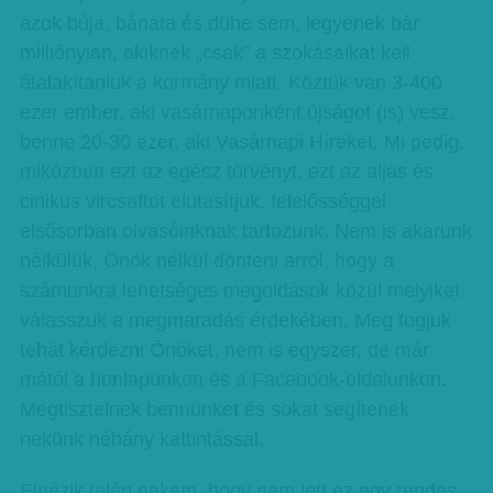
azok búja, bánata és dühe sem, legyenek bár
milliónyian, akiknek „csak” a szokásaikat kell
átalakítaniuk a kormány miatt. Köztük van 3-400
ezer ember, aki vasárnaponként újságot (is) vesz,
benne 20-30 ezer, aki Vasárnapi Híreket. Mi pedig,
miközben ezt az egész törvényt, ezt az aljas és
cinikus vircsaftot elutasítjuk, felelősséggel
elsősorban olvasóinknak tartozunk. Nem is akarunk
nélkülük, Önök nélkül dönteni arról, hogy a
számunkra lehetséges megoldások közül melyiket
válasszuk a megmaradás érdekében. Meg fogjuk
tehát kérdezni Önöket, nem is egyszer, de már
mától a honlapunkon és a Facebook-oldalunkon.
Megtisztelnek bennünket és sokat segítenek
nekünk néhány kattintással.
Elnézik talán nekem, hogy nem lett ez egy rendes