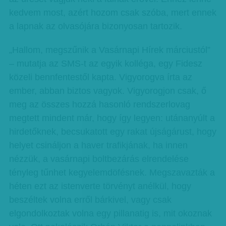
kedvem most, azért hozom csak szóba, mert ennek
a lapnak az olvasójára bizonyosan tartozik.
„Hallom, megszűnik a Vasárnapi Hírek márciustól”
– mutatja az SMS-t az egyik kolléga, egy Fidesz
közeli bennfentestől kapta. Vigyorogva írta az
ember, abban biztos vagyok. Vigyorogjon csak, ő
meg az összes hozzá hasonló rendszerlovag
megtett mindent már, hogy így legyen: utánanyúlt a
hirdetőknek, becsukatott egy rakat újságárust, hogy
helyet csináljon a haver trafikjának, ha innen
nézzük, a vasárnapi boltbezárás elrendelése
tényleg tűnhet kegyelemdöfésnek. Megszavazták a
héten ezt az istenverte törvényt anélkül, hogy
beszéltek volna erről bárkivel, vagy csak
elgondolkoztak volna egy pillanatig is, mit okoznak