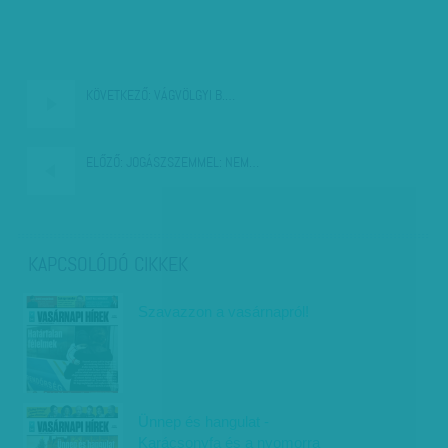
KÖVETKEZŐ:
VÁGVÖLGYI B.…
ELŐZŐ:
JOGÁSZSZEMMEL: NEM…
KAPCSOLÓDÓ CIKKEK
Szavazzon a vasárnapról!
Ünnep és hangulat -
Karácsonyfa és a nyomorra