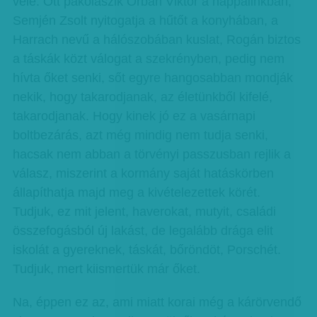
vele. Ott pakolászik Orbán Viktor a nappalinkban,
Semjén Zsolt nyitogatja a hűtőt a konyhában, a
Harrach nevű a hálószobában kuslat, Rogán biztos
a táskák közt válogat a szekrényben, pedig nem
hívta őket senki, sőt egyre hangosabban mondják
nekik, hogy takarodjanak, az életünkből kifelé,
takarodjanak. Hogy kinek jó ez a vasárnapi
boltbezárás, azt még mindig nem tudja senki,
hacsak nem abban a törvényi passzusban rejlik a
válasz, miszerint a kormány saját hatáskörben
állapíthatja majd meg a kivételezettek körét.
Tudjuk, ez mit jelent, haverokat, mutyit, családi
összefogásból új lakást, de legalább drága elit
iskolát a gyereknek, táskát, bőröndöt, Porschét.
Tudjuk, mert kiismertük már őket.
Na, éppen ez az, ami miatt korai még a kárörvendő