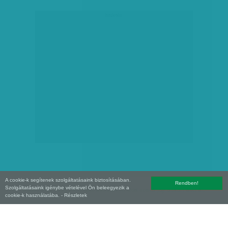
hirdetés
A cookie-k segítenek szolgáltatásaink biztosításában.
Rendben!
Szolgáltatásaink igénybe vételével Ön beleegyezik a
Copyright (C) 2026, XXI század Média Kft. Az oldal szerzői jogi oltalom alatt áll.
cookie-k használatába.
- Részletek