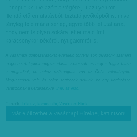
ünnepi cikk. De azért a végére jut az ilyenkor
illendő előremutatásból, biztató jövőképből is: mivel
tényleg tele már a serleg, egyre több jel utal arra,
hogy nem is olyan sokára lehet majd írni
karácsonykor békéről, nyugalomról is.
A vasárnapi boltbezárásokat elrendelő törvény sok olvasónk számára
megnehezíti lapunk megvásárlását. Keressük, és meg is fogjuk találni
a megoldást, de ehhez szükségünk van az Önök véleményére.
Megtisztelnek vele és sokat segítenek nekünk, ha egy kattintással
válaszolnak a kérdéseinkre.
Íme, az első.
Címkék:
Fókusz
,
kommentár
,
Vasárnapi Hírek
Már előfizethet a Vasárnapi Hírekre, kattintson!