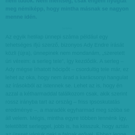
nem tudok. Nem mentség, csak engem nyugtat
meg némiképp, hogy mintha másnak se nagyon
menne idén.
hirdetes
Az egyik hetilap ünnepi száma például egy
tehetséges ifjú szerző, bizonyos Ady Endre írását
közli (újra), ünnepinek nem mondanám, „szeretett
úri véreim: a serleg tele”, így kezdődik. A serleg –
Ady mégse írhatott hócipőt – csordultig tele már, ez
lehet az oka, hogy nem árad a karácsonyi hangulat
az írásokból az istennek se. Lehet az is, hogy én
azzal a kétharmaddal találkozom csak, akik szerint
rossz irányba tart az ország – friss Ipsoskutatás
eredménye –, a maradék egyharmad meg szóba se
áll velem. Mégis, mintha egyre többen lennénk így,
teletöltött serleggel, jobb is, ha kiisszuk, hogy aztán
az üreset vágjuk neki a falnak erővel. Ehhez lenne