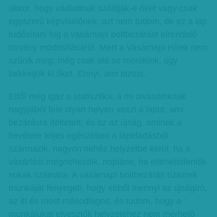
akkor, hogy vádlottnak szólítják-e őket vagy csak
egyszerű képviselőnek, azt nem tudom, de ez a lap
tudósítani fog a vasárnapi boltbezárást elrendelő
törvény módosításáról. Mert a Vasárnapi Hírek nem
szűnik meg, még csak alá se merülünk, úgy
bekkeljük ki őket. Ennyi, ami biztos.
Ettől még igaz a statisztika: a mi olvasóinknak
nagyjából fele olyan helyen veszi a lapot, ami
bezárásra ítéltetett, és az az újság, aminek a
bevétele teljes egészében a lapeladásból
származik, nagyon nehéz helyzetbe kerül, ha a
vásárlást megnehezítik, nopláne, ha ellehetetlenítik
sokak számára. A vasárnapi boltbezárás tízezrek
munkáját fenyegeti, hogy ebből mennyi az újságíró,
az itt és most másodlagos, és tudom, hogy a
munkájukat elvesztők helyzetéhez nem mérhető