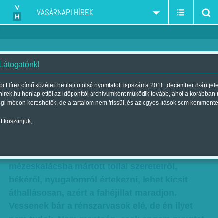
VASÁRNAPI HÍREK
 Látogatónk!
Gál J. Zoltán: Ünnep, hangulat
i Hírek című közéleti hetilap utolsó nyomtatott lapszáma 2018. december 8-án jel
hirek.hu honlap ettől az időponttól archívumként működik tovább, ahol a korábban
Szerző:
Gál J. Zoltán
| Megjelent a 2014. december 21.-i lapszámban
égi módon kereshetők, de a tartalom nem frissül, és az egyes írások sem kommente
t köszönjük,
Nem megy ez nekem, most végképp nem. A
karácsonyi cikk nem az én műfajom. Hagyni
kellene ilyenkor a politikát a francba,
mézeskalácsba mártott tollal szeretetről,
békéről, nyugalomról értekezni, lehet kicsit
áthallásosan, azért a fahéjillat maradjon.
Vessenek bár a rénszarvasok elé, de én ilyet