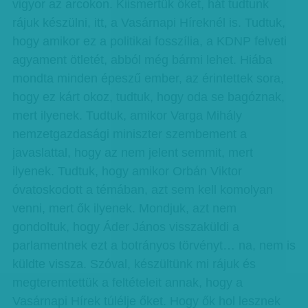
vigyor az arcokon. Kiismertük őket, hát tudtunk
rájuk készülni, itt, a Vasárnapi Híreknél is. Tudtuk,
hogy amikor ez a politikai fosszília, a KDNP felveti
agyament ötletét, abból még bármi lehet. Hiába
mondta minden épeszű ember, az érintettek sora,
hogy ez kárt okoz, tudtuk, hogy oda se bagóznak,
mert ilyenek. Tudtuk, amikor Varga Mihály
nemzetgazdasági miniszter szembement a
javaslattal, hogy az nem jelent semmit, mert
ilyenek. Tudtuk, hogy amikor Orbán Viktor
óvatoskodott a témában, azt sem kell komolyan
venni, mert ők ilyenek. Mondjuk, azt nem
gondoltuk, hogy Áder János visszaküldi a
parlamentnek ezt a botrányos törvényt… na, nem is
küldte vissza. Szóval, készültünk mi rájuk és
megteremtettük a feltételeit annak, hogy a
Vasárnapi Hírek túlélje őket. Hogy ők hol lesznek