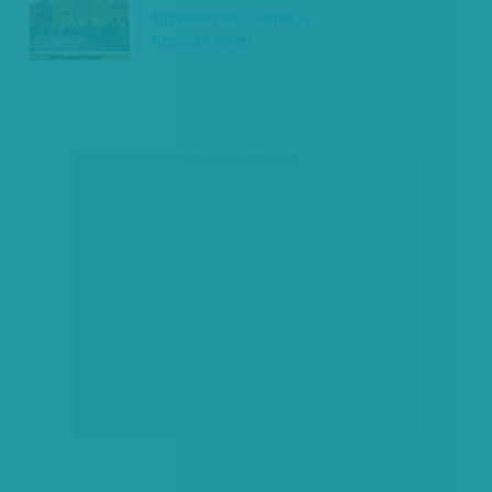
figyelmeztető sátrak a
Kossuth téren
társadalmi célú hirdetés