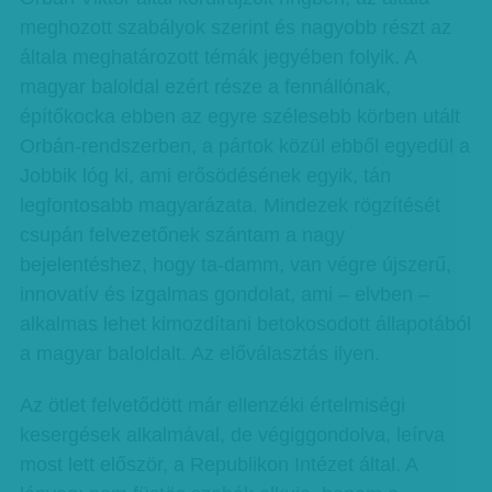
meghozott szabályok szerint és nagyobb részt az
általa meghatározott témák jegyében folyik. A
magyar baloldal ezért része a fennállónak,
építőkocka ebben az egyre szélesebb körben utált
Orbán-rendszerben, a pártok közül ebből egyedül a
Jobbik lóg ki, ami erősödésének egyik, tán
legfontosabb magyarázata. Mindezek rögzítését
csupán felvezetőnek szántam a nagy
bejelentéshez, hogy ta-damm, van végre újszerű,
innovatív és izgalmas gondolat, ami – elvben –
alkalmas lehet kimozdítani betokosodott állapotából
a magyar baloldalt. Az előválasztás ilyen.
Az ötlet felvetődött már ellenzéki értelmiségi
kesergések alkalmával, de végiggondolva, leírva
most lett először, a Republikon Intézet által. A