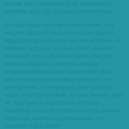
normák közös elfogadása pedig visszatartja az
ellenfelek attól, hogy a riválist ellehetetlenítsék.
És ebből fakad máris egy kérdés a sokból, amit
meg kell válaszolni, ha az előválasztás ügyéről
Magyarországon komolyan beszélni kezdenek. Kik
vehetnek részt rajta? Lehet-e elvárni választók
tömegeitől, hogy nyilvánossá tegyék (ellenzéki)
pártszimpátiájukat a személyes adatokat
magántulajdonként kezelő hatalom előtt? Ezek
persze inkább technikai jellegű felvétések, nem
lényegtelenek, de mindegyikre akad valamiféle
válasz a külföldi mintákban. Az igazi dilemma, amin
áll, vagy bukik az előválasztás gondolata:
hajlandóak-e a pártok bedobni a közösbe mindazt,
amijük van, anélkül, hogy előre tudnák, mit
vehetnek majd ki ebből?