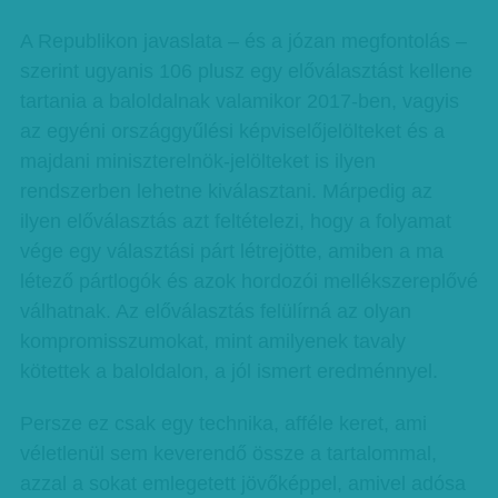
A Republikon javaslata – és a józan megfontolás –
szerint ugyanis 106 plusz egy előválasztást kellene
tartania a baloldalnak valamikor 2017-ben, vagyis
az egyéni országgyűlési képviselőjelölteket és a
majdani miniszterelnök-jelölteket is ilyen
rendszerben lehetne kiválasztani. Márpedig az
ilyen előválasztás azt feltételezi, hogy a folyamat
vége egy választási párt létrejötte, amiben a ma
létező pártlogók és azok hordozói mellékszereplővé
válhatnak. Az előválasztás felülírná az olyan
kompromisszumokat, mint amilyenek tavaly
kötettek a baloldalon, a jól ismert eredménnyel.
Persze ez csak egy technika, afféle keret, ami
véletlenül sem keverendő össze a tartalommal,
azzal a sokat emlegetett jövőképpel, amivel adósa