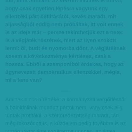
tud, mint Juncker. Az viszont viccnek is durva,
hogy csak egyetlen lépésre vagyunk egy
ellenzéki párt betiltásától, kevés maradt, mit
aljasságból eddig nem próbáltak, itt volt ennek
is az ideje már – persze tekinthetjük ezt a hetet
is a végjáték részének, mert az ilyen szokott
lenni: öl, butít és nyomorba dönt. A végjátéknak
sosem a következménye kérdéses, csak a
hossza. Ebből a szempontból érdekes, hogy az
úgynevezett demokratikus ellenzékkel, mégis,
mi a fene van?
hirdetes
Aminek nincs hírértéke: a kormányzati vergődésből
a baloldalinak mondott pártok nem, vagy csak alig
tudtak profitálni, a széttöredezettség maradt, tán
még fokozódott is, a küzdelem pedig továbbra is az
Orbán Viktor által körülrajzolt ringben, az általa