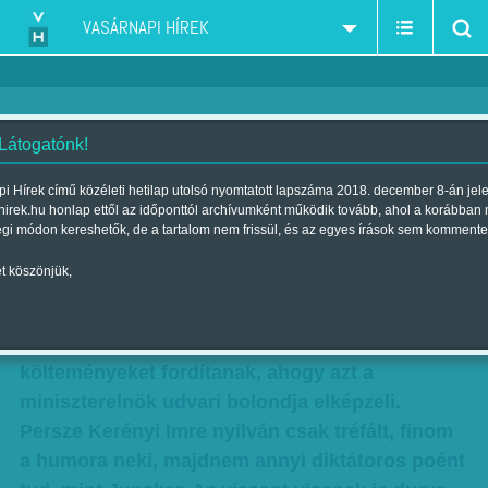
VASÁRNAPI HÍREK
 Látogatónk!
Gál J. Zoltán: Előválasztás
i Hírek című közéleti hetilap utolsó nyomtatott lapszáma 2018. december 8-án jel
hirek.hu honlap ettől az időponttól archívumként működik tovább, ahol a korábban
Szerző:
Gál J. Zoltán
| Megjelent a 2015. május 30.-i lapszámban
égi módon kereshetők, de a tartalom nem frissül, és az egyes írások sem kommente
t köszönjük,
Egy cellába kerülnének a gazdasági
bevándorlókkal a magyar írók, jól is jön a
segítség, amikor kortárs pastu elbeszélő
költeményeket fordítanak, ahogy azt a
miniszterelnök udvari bolondja elképzeli.
Persze Kerényi Imre nyilván csak tréfált, finom
a humora neki, majdnem annyi diktátoros poént