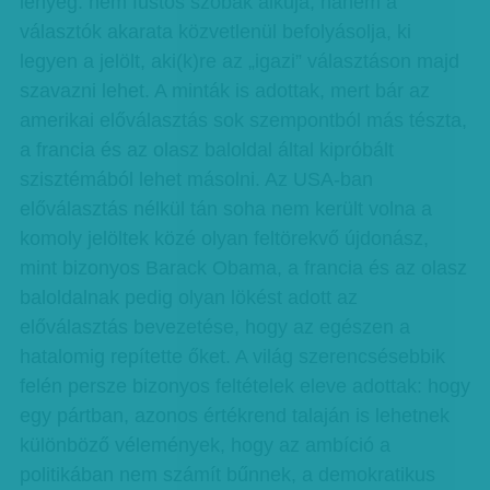
lényeg: nem füstös szobák alkuja, hanem a
választók akarata közvetlenül befolyásolja, ki
legyen a jelölt, aki(k)re az „igazi” választáson majd
szavazni lehet. A minták is adottak, mert bár az
amerikai előválasztás sok szempontból más tészta,
a francia és az olasz baloldal által kipróbált
szisztémából lehet másolni. Az USA-ban
előválasztás nélkül tán soha nem került volna a
komoly jelöltek közé olyan feltörekvő újdonász,
mint bizonyos Barack Obama, a francia és az olasz
baloldalnak pedig olyan lökést adott az
előválasztás bevezetése, hogy az egészen a
hatalomig repítette őket. A világ szerencsésebbik
felén persze bizonyos feltételek eleve adottak: hogy
egy pártban, azonos értékrend talaján is lehetnek
különböző vélemények, hogy az ambíció a
politikában nem számít bűnnek, a demokratikus