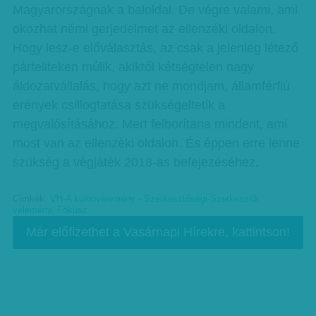
Magyarországnak a baloldal. De végre valami, ami
okozhat némi gerjedelmet az ellenzéki oldalon.
Hogy lesz-e előválasztás, az csak a jelenleg létező
párteliteken múlik, akiktől kétségtelen nagy
áldozatvállalás, hogy azt ne mondjam, államférfiú
erények csillogtatása szükségeltetik a
megvalósításához. Mert felborítana mindent, ami
most van az ellenzéki oldalon. És éppen erre lenne
szükség a végjáték 2018-as befejezéséhez.
Címkék:
VH-A különvélemény - Szerkesztőségi-Szerkesztői
vélemény
,
Fókusz
Már előfizethet a Vasárnapi Hírekre, kattintson!