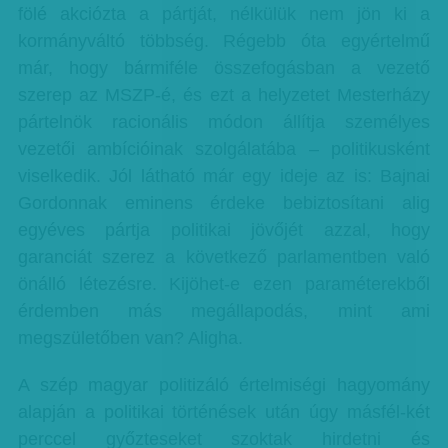
fölé akciózta a pártját, nélkülük nem jön ki a
kormányváltó többség. Régebb óta egyértelmű
már, hogy bármiféle összefogásban a vezető
szerep az MSZP-é, és ezt a helyzetet Mesterházy
pártelnök racionális módon állítja személyes
vezetői ambícióinak szolgálatába – politikusként
viselkedik. Jól látható már egy ideje az is: Bajnai
Gordonnak eminens érdeke bebiztosítani alig
egyéves pártja politikai jövőjét azzal, hogy
garanciát szerez a következő parlamentben való
önálló létezésre. Kijöhet-e ezen paraméterekből
érdemben más megállapodás, mint ami
megszületőben van? Aligha.
A szép magyar politizáló értelmiségi hagyomány
alapján a politikai történések után úgy másfél-két
perccel győzteseket szoktak hirdetni és