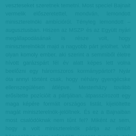
veszteseket szeretnek temetni. Most speciel Bajnait
vermelik előszeretettel, mondván, lemondott
miniszterelnöki ambícióról. Tényleg lemondott –
augusztusban. Hiszen az MSZP és az Együtt nyári
megállapodásának is része volt, hogy
miniszterelnököt majd a nagyobb párt jelölhet. Volt
olyan komoly ember, aki szerint a semmiből életre
hívott garázspárt fél év alatt képes lett volna
beelőzni egy háromszoros kormánypártot? Nyár
óta annyi történt csak, hogy néhány gyengécske
ellenszegülésen átlépve, Mesterházy tovább
erősítette pozícióit a pártjában, átpasszírozott egy
maga képére formált országos listát, kijelöltette
magát miniszterelnök-jelöltnek. És ez a Bajnaiban
most csalódóknak nem tűnt fel? Miként az sem,
hogy a volt miniszterelnök pártja az elmúlt