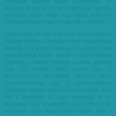
játszmákat ügyesen irányító bozótharcos. De
délutánra jó eséllyel már nem marad több ellenfele,
csak egy: Orbán Viktor. Egy napon belül kell
kihívóvá gyúrnia magát. A nézők már a helyükön.
Világos tehát már egy ideje, hogy a kormányváltás
alapvető feltétele a komolyan vehető demokratikus
ellenzéki erők együttműködése. Ez azonban csak
afféle technikai feltétel, aminek a felek megfelelni
látszanak. A politikai feltételek ügyében azonban
még van dolguk, idejük viszont alig. A
kormányváltásra technikailag alkalmas keret
összebarkácsolása után, a kormányváltására
politikailag alkalmas tartalommal még adósak. Mert
bár a helyzetből és saját érdekükből is az
következik, hogy a választást Orbán Viktorról és
rezsimjéről szóló népszavazássá tegyék, tétjét a