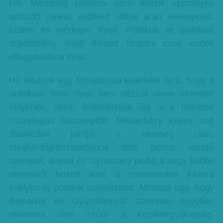
köt. Márpedig politikus nem létezik személyes
ambíció nélkül, érdekeit alkuk árán érvényesíti,
számít és mérlegel. Ilyen. Politikus és politikusi
teljesítmény felett ítéletet hirdetni csak ennek
elfogadásával lehet.
Ha teszünk egy formabontó kísérletet arra, hogy a
politikust, mint olyat, nem nézzük eleve elrendelt
hülyének, akkor értékelhetjük így is a baloldali
összefogás főszereplőit: Mesterházy képes volt
stabilizálni pártját a vereség után,
megkérdőjelezhetetlenné tette benne vezető
szerepét, Bajnai és Gyurcsány pedig a nagy büdös
semmiből hozott létre a parlamentbe jutásra
esélyes új politikai szervezetet. Mindezt úgy, hogy
Bajnaival és Gyurcsánnyal szemben egyetlen
pillanatra sem szűnt a karaktergyilkosság,