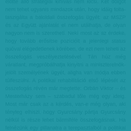
előtte álló stratégiai kihívás nem kicsi. Két dolgot
nem tehet ugyanis mindazok után, hogy idáig tolta-
taszigálta a baloldali összefogás ügyét: az MSZP
és az Együtt ajánlatát el nem utálhatja, de olyan
nagyon nem is szeretheti. Neki most az az érdeke,
hogy tovább erősítse pozícióit a jelenlegi status
quóval elégedetlenek körében, de ezt nem teheti az
összefogás veszélyeztetésével. Tán húz még
váratlant, megpróbálhatja kinyitni a miniszterelnök-
jelölt személyének ügyét, aligha van módja ebben
túlfeszülni. A politikai rehabilitáció első lépését az
összefogás révén már megtette: Orbán Viktor – és
Mesterházy sem – szabadul tőle még egy ideig.
Most már csak az a kérdés, van-e még olyan, aki
tényleg elhiszi, hogy Gyurcsány pártja Gyurcsány
nélkül is része lehet bármiféle összefogásnak. Ha
felnézünk egy pillanatra a terepasztalból a politikai