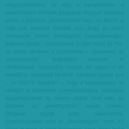
megúszhatatlanul az lesz a kampányban: a
demokratikus ellenzék pártjainak letisztult viszonya
ahhoz a bizonyos „elmúltnyolcév”-hez. Az MSZP új
elitje sok energiát fordított arra, hogy az előző
kormányok terhes örökségétől megszabaduljon,
Bajnaiék pedig – különösképp a párt millás és PM-
es része, kevésbe a Szolidaritás – egyenesen az
„elmúltnyolcév” kritikájából vezették le
identitásukat. Gyurcsány viszont, aki ugyan írt és
beszélt az elkövetett hibákról, karaktert épített arra
– mi mást is tehetne? –, hogy a kormányzása ne
kerüljön a történelem szemétdombjára. Hármójuk
összefogásának ily módon aligha lehet más az
üzenete: az „elmúltnyolcév” annak minden
hibájával együtt jobb, vállalhatóbb,
tisztességesebb, mint az „elmúltnégyév”. Pont. És