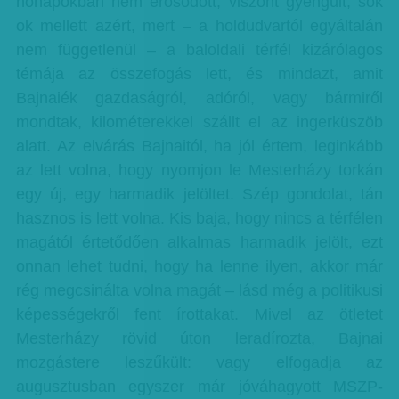
hónapokban nem erősödött, viszont gyengült, sok
ok mellett azért, mert – a holdudvartól egyáltalán
nem függetlenül – a baloldali térfél kizárólagos
témája az összefogás lett, és mindazt, amit
Bajnaiék gazdaságról, adóról, vagy bármiről
mondtak, kilométerekkel szállt el az ingerküszöb
alatt. Az elvárás Bajnaitól, ha jól értem, leginkább
az lett volna, hogy nyomjon le Mesterházy torkán
egy új, egy harmadik jelöltet. Szép gondolat, tán
hasznos is lett volna. Kis baja, hogy nincs a térfélen
magától értetődően alkalmas harmadik jelölt, ezt
onnan lehet tudni, hogy ha lenne ilyen, akkor már
rég megcsinálta volna magát – lásd még a politikusi
képességekről fent írottakat. Mivel az ötletet
Mesterházy rövid úton leradírozta, Bajnai
mozgástere leszűkült: vagy elfogadja az
augusztusban egyszer már jóváhagyott MSZP-