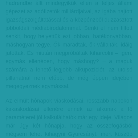
hadrendbe állt mindegyikük ellen a teljes állami
gépezet az adófizetők milliárdjaival, az igába hajtott
igazságszolgáltatással és a közpénzből duzzasztott
jobboldali médiabirodalommal. Senki el nem tiltott
senkit, hogy helyettük ezt jobban, hatékonyabban,
máshogyan tegye. Ők maradtak, ők vállalták, idáig
jutottak. És miután megpróbáltak kiharcolni – igen,
egymás ellenében, hogy máshogy? – a maguk
számára a lehető legjobb alkupozíciót, az utolsó
pillanatnál nem előbb, de még éppen idejében
megegyeznek egymással.
Az elmúlt hónapok viaskodásai, rosszabb napokon
kakaskodásai ellenére ennek az alkunak a fő
paraméterei jól kalkulálhatók már egy ideje. Világos
már úgy két hónapja, hogy az összefogásból
mégsem lehet kihagyni Gyurcsányt, mert küszöb