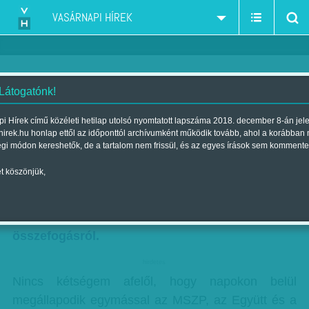
VASÁRNAPI HÍREK
 Látogatónk!
Gál J. Zoltán: Ez van
i Hírek című közéleti hetilap utolsó nyomtatott lapszáma 2018. december 8-án jel
hirek.hu honlap ettől az időponttól archívumként működik tovább, ahol a korábban
Szerző:
Gál J. Zoltán
| Megjelent a 2014. január 12.-i lapszámban
égi módon kereshetők, de a tartalom nem frissül, és az egyes írások sem kommente
t köszönjük,
Akkor most hallgatok Kerényi Imrére – úgyse
csináltam még ilyet – fogom magam, és
észreveszem a jót. Megírom. Az ellenzéki
összefogásról.
hirdetes
Nincs kétségem afelől, hogy napokon belül
megállapodik egymással az MSZP, az Együtt és a