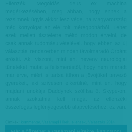
Ellenzéki Megoldás deus ex machina
megérkezésében, meg abban, hogy ennek a
rezsimnek úgyis akkor lesz vége, ha Magyarország
még kortyolgat az elé tolt méregpohárból. Lehet
ezek mellett tiszteletre méltó módon érvelni, de
csak annak tudomásulvételével, hogy ebben az új
választási rendszerben minden távolmaradó Orbánt
erősíti. Aki viszont, mint én, heveny neurológiai
tüneteket mutat a felismeréstől, hogy nem maradt
már érve, miért is tartsa itthon a jövőjüket tervező
gyerekeit, aki szívesen elkerülné, mint én, hogy
majdani unokája Daddynek szólítsa őt Skype-on,
annak szoktatnia kell magát az ellenzéki
összefogás leglényegesebb alapvetéséhez: ez van.
Címkék:
kommentár
,
Vasárnapi Hírek
,
ellenzék
,
Választás 2014
Már előfizethet a Vasárnapi Hírekre, kattintson!