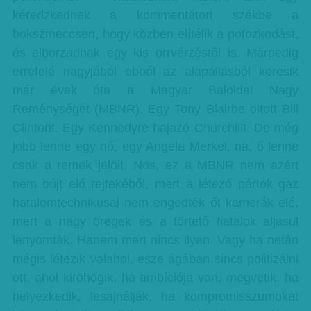
kéredzkednek a kommentátori székbe a
bokszmeccsen, hogy közben elítélik a pofozkodást,
és elborzadnak egy kis orrvérzéstől is. Márpedig
errefelé nagyjából ebből az alapállásból keresik
már évek óta a Magyar Baloldal Nagy
Reménységét (MBNR). Egy Tony Blairbe oltott Bill
Clintont. Egy Kennedyre hajazó Churchillt. De még
jobb lenne egy nő, egy Angela Merkel, na, ő lenne
csak a remek jelölt. Nos, ez a MBNR nem azért
nem bújt elő rejtekéből, mert a létező pártok gaz
hatalomtechnikusai nem engedték őt kamerák elé,
mert a nagy öregek és a törtető fiatalok aljasul
lenyomták. Hanem mert nincs ilyen. Vagy ha netán
mégis létezik valahol, esze ágában sincs politizálni
ott, ahol kiröhögik, ha ambíciója van, megvetik, ha
helyezkedik, lesajnálják, ha kompromisszumokat