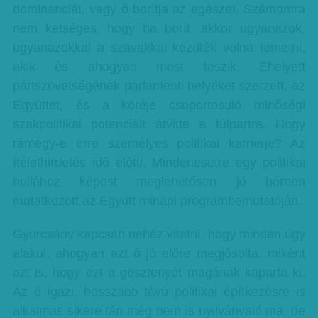
dominanciát, vagy ő borítja az egészet. Számomra
nem kétséges, hogy ha borít, akkor ugyanazok,
ugyanazokkal a szavakkal kezdték volna temetni,
akik és ahogyan most teszik. Ehelyett
pártszövetségének parlamenti helyeket szerzett, az
Együttet, és a köréje csoportosuló minőségi
szakpolitikai potenciált átvitte a túlpartra. Hogy
rámegy-e erre személyes politikai karrierje? Az
ítélethirdetés idő előtti. Mindenesetre egy politikai
hullához képest meglehetősen jó bőrben
mutatkozott az Együtt minapi programbemutatóján.
Gyurcsány kapcsán nehéz vitatni, hogy minden úgy
alakul, ahogyan azt ő jó előre megjósolta, miként
azt is, hogy ezt a gesztenyét magának kaparta ki.
Az ő igazi, hosszabb távú politikai építkezésre is
alkalmas sikere tán még nem is nyilvánvaló ma, de