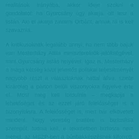
realitások irányába, akkor ideje szokni a
gondolatot: ha Gyurcsány úgy akarja, ott lesz a
listán. Aki el akarja zavarni Orbánt, annak rá is kell
szavaznia.
A kritikusoknak legalább annyi, ha nem több bajuk
van Mesterházy Attila miniszterelnök-jelöltségével,
mint Gyurcsány listás helyével. Igaz is, Mesterházy
a maga kétség kívül jelentős politikai teljesítményét
nagyobb részt a választóknak háttal állva, szinte
kizárólag a párton belüli viszonyokra figyelve érte
el. Most meg kell fordulnia – megkapja a
lehetőséget és az ezzel járó felelősséget is a
bizonyításra. A felelősséget is, mert bár elkövetett
mindent, hogy vereség esetére is biztosítsa
szerepét, tudnia kell, e tekintetben biztosra nem
mehet, az MSZP-ben a bűnbakképzésnek kiforrott,