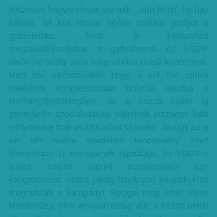
évtizedes hagyományai vannak. Jobb tehát, ha úgy
készül, fel kell tennie egész politikai jövőjét a
győzelemre. Nem a kétharmad
megakadályozására, a győzelemre. Az MSZP
elnökére addig talán még várnak belső küzdelmek.
Mert bár valószínűtlen, hogy a két hét múlva
esedékes kongresszuson kihívója akadna a
kormányfőjelöltségben, de a hozzá lojális új
generációs szocialistákkal túlterhelt országos lista
felnyitására már mutatkozhat szándék. Amúgy az a
két hét múlva esedékes rendezvény lehet
Mesterházy új szerepének főpróbája. Az MSZP-s
tervek szerint reggel lezavarnának egy
kongresszust, utána pedig látványos keretek közt
megnyitnák a kampányt. Reggel még lehet olyan
Mesterházy, mint amilyen eddig volt: a házon belüli