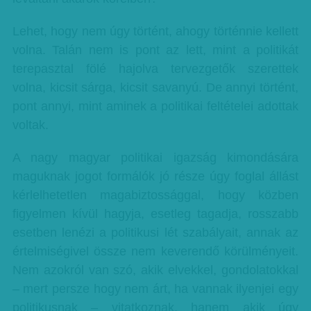
Lehet, hogy nem úgy történt, ahogy történnie kellett
volna. Talán nem is pont az lett, mint a politikát
terepasztal fölé hajolva tervezgetők szerettek
volna, kicsit sárga, kicsit savanyú. De annyi történt,
pont annyi, mint aminek a politikai feltételei adottak
voltak.
A nagy magyar politikai igazság kimondására
maguknak jogot formálók jó része úgy foglal állást
kérlelhetetlen magabiztossággal, hogy közben
figyelmen kívül hagyja, esetleg tagadja, rosszabb
esetben lenézi a politikusi lét szabályait, annak az
értelmiségivel össze nem keverendő körülményeit.
Nem azokról van szó, akik elvekkel, gondolatokkal
– mert persze hogy nem árt, ha vannak ilyenjei egy
politikusnak – vitatkoznak, hanem akik úgy