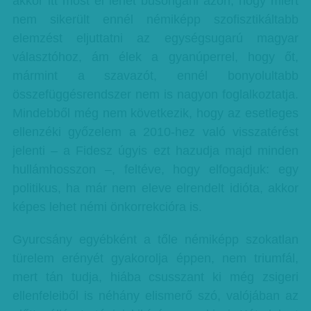
akkor itt most el lehet búsongani azon, hogy miért
nem sikerült ennél némiképp szofisztikáltabb
elemzést eljuttatni az egységsugarú magyar
választóhoz, ám élek a gyanúperrel, hogy őt,
mármint a szavazót, ennél bonyolultabb
összefüggésrendszer nem is nagyon foglalkoztatja.
Mindebből még nem következik, hogy az esetleges
ellenzéki győzelem a 2010-hez való visszatérést
jelenti – a Fidesz úgyis ezt hazudja majd minden
hullámhosszon –, feltéve, hogy elfogadjuk: egy
politikus, ha már nem eleve elrendelt idióta, akkor
képes lehet némi önkorrekcióra is.
Gyurcsány egyébként a tőle némiképp szokatlan
türelem erényét gyakorolja éppen, nem triumfál,
mert tán tudja, hiába csusszant ki még zsigeri
ellenfeleiből is néhány elismerő szó, valójában az