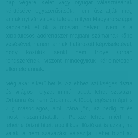
nap végére Kelet vagy Nyugat választásának
kérdésévé egyszerűsítsék, nem úszhatják meg
annak nyilvánvalóvá tételét, milyen Magyarországot
képzelnek el ők a mostani helyett. Nem is a
többkulcsos adórendszer majdani számainak kőbe
vésésével, hanem annak határozott képviseletével,
hogy közülük senki nem irigye Orbán
rendszerének, viszont mindegyikük kérlelhetetlen
ellenfele annak.
Még akár sikerülhet is. Az ehhez szükséges tiszta
és világos helyzet immár adott: lehet szavazni
Orbánra és nem Orbánra. A többi, egészen április
7-ig másodlagos, ami utána jön, az pedig itt és
most kiszámíthatatlan. Persze lehet, miért ne
lehetne őrizni hitet, apolitikus illúziókat is azzal, ha
valaki a nem szavazást választja. Lehet bízni az