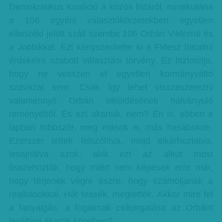
Demokratikus Koalíció a közös listáról, minekutána
a 106 egyéni választókörzetekben egyetlen
ellenzéki jelölt száll szembe 106 Orbán Viktorral és
a Jobbikkal. Ezt kényszerítette ki a Fidesz hatalmi
érdekeire szabott választási törvény. Ez biztosítja,
hogy ne vesszen el egyetlen kormányváltó
szavazat sem. Csak így lehet visszaszerezni
valamennyit Orbán elküldésének halványuló
reményéből. És ezt akartuk, nem? Én is, ebben a
lapban többször, meg mások is, más hasábokon.
Ezerszer lettek felszólítva, majd elkárhoztatva,
lesajnálva azok, akik ezt az alkut most
összehozták, hogy miért nem képesek erre már,
hogy térjenek végre észre, hogy számoljanak a
realitásokkal. Hát tessék, megtették. Akkor mire fel
a fanyalgás, a fogaknak csikorgatása az Orbánt
leváltani akarók köreiben?