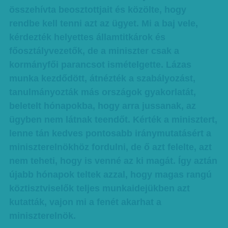
összehívta beosztottjait és közölte, hogy
rendbe kell tenni azt az ügyet. Mi a baj vele,
kérdezték helyettes államtitkárok és
főosztályvezetők, de a miniszter csak a
kormányfői parancsot ismételgette. Lázas
munka kezdődött, átnézték a szabályozást,
tanulmányozták más országok gyakorlatát,
beletelt hónapokba, hogy arra jussanak, az
ügyben nem látnak teendőt. Kérték a minisztert,
lenne tán kedves pontosabb iránymutatásért a
miniszterelnökhöz fordulni, de ő azt felelte, azt
nem teheti, hogy is venné az ki magát. Így aztán
újabb hónapok teltek azzal, hogy magas rangú
köztisztviselők teljes munkaidejükben azt
kutatták, vajon mi a fenét akarhat a
miniszterelnök.