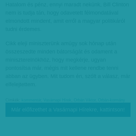
Hatalom és pénz, ennyi maradt nekünk, Bill Clinton
nem is tudja tán, hogy odavetett félmondatával
elmondott mindent, amit erről a magyar politikáról
tudni érdemes.
Cikk eleji miniszterünk amúgy sok hónap után
összeszedte minden bátorságát és odament a
miniszterelnökhöz, hogy megkérje, ugyan
pontosítsa már, mégis mit kellene rendbe tenni
abban az ügyben. Mit tudom én, szólt a válasz, már
elfelejtettem.
Címkék:
kommentár
,
Vasárnapi Hírek
,
Orbán Viktor
,
Orbán-kormány
Már előfizethet a Vasárnapi Hírekre, kattintson!