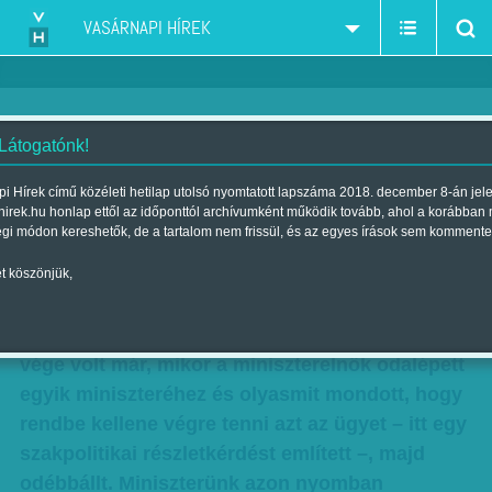
VASÁRNAPI HÍREK
 Látogatónk!
Gál J. Zoltán: Ügy
i Hírek című közéleti hetilap utolsó nyomtatott lapszáma 2018. december 8-án jel
hirek.hu honlap ettől az időponttól archívumként működik tovább, ahol a korábban
Szerző:
Gál J. Zoltán
| Megjelent a 2014. szeptember 21.-i
égi módon kereshetők, de a tartalom nem frissül, és az egyes írások sem kommente
lapszámban
t köszönjük,
Bennfentesnek szokták hívni az olyan embert,
akitől a történetet hallottam. A kormányülésnek
vége volt már, mikor a miniszterelnök odalépett
egyik miniszteréhez és olyasmit mondott, hogy
rendbe kellene végre tenni azt az ügyet – itt egy
szakpolitikai részletkérdést említett –, majd
odébbállt. Miniszterünk azon nyomban