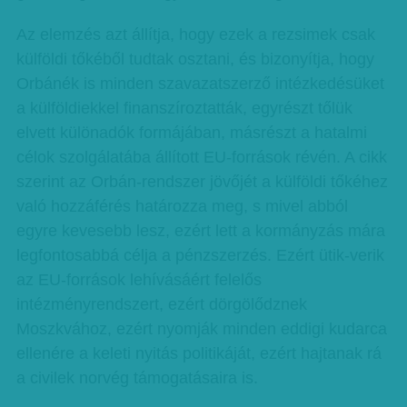
Az elemzés azt állítja, hogy ezek a rezsimek csak
külföldi tőkéből tudtak osztani, és bizonyítja, hogy
Orbánék is minden szavazatszerző intézkedésüket
a külföldiekkel finanszíroztatták, egyrészt tőlük
elvett különadók formájában, másrészt a hatalmi
célok szolgálatába állított EU-források révén. A cikk
szerint az Orbán-rendszer jövőjét a külföldi tőkéhez
való hozzáférés határozza meg, s mivel abból
egyre kevesebb lesz, ezért lett a kormányzás mára
legfontosabbá célja a pénzszerzés. Ezért ütik-verik
az EU-források lehívásáért felelős
intézményrendszert, ezért dörgölődznek
Moszkvához, ezért nyomják minden eddigi kudarca
ellenére a keleti nyitás politikáját, ezért hajtanak rá
a civilek norvég támogatásaira is.