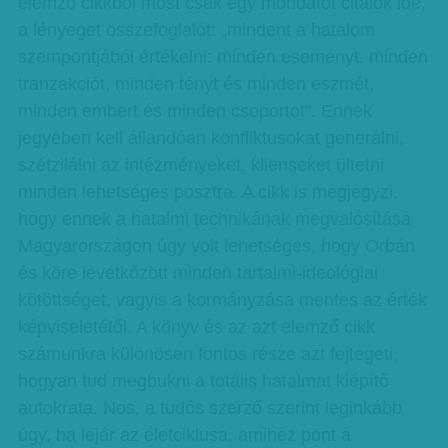
elemző cikkből most csak egy mondatot citálok ide,
a lényeget összefoglalót: „mindent a hatalom
szempontjából értékelni: minden eseményt, minden
tranzakciót, minden tényt és minden eszmét,
minden embert és minden csoportot”. Ennek
jegyében kell állandóan konfliktusokat generálni,
szétzilálni az intézményeket, klienseket ültetni
minden lehetséges posztra. A cikk is megjegyzi,
hogy ennek a hatalmi technikának megvalósítása
Magyarországon úgy volt lehetséges, hogy Orbán
és köre levetkőzött minden tartalmi-ideológiai
kötöttséget, vagyis a kormányzása mentes az érték
képviseletétől. A könyv és az azt elemző cikk
számunkra különösen fontos része azt fejtegeti,
hogyan tud megbukni a totális hatalmat kiépítő
autokrata. Nos, a tudós szerző szerint leginkább
úgy, ha lejár az életciklusa, amihez pont a