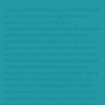
hirdetes
Végül is nem telt feleslegesen a közpénzből fizetett
idő, mert a magyar közélet egyetlen releváns
kérdése is pont ez: mi a fenét akar a
miniszterelnök? Mindenesetre maga Bill Clinton volt
amerikai elnök is elidőzött eme dilemmánál a
legnézettebb amerikai talkshow-ban, az ő válasza
szerint a magyar miniszterelnök örökké hatalmon
akar maradni és pénzt akar csinálni, oszt jó napot.
Miközben lenne azon gondolkodnivaló, hogy a sok
ocsmány diktátor közül miért pont a magyar
miniszterelnök jutott spontán mód eszébe, mikor a
tekintélyelvű rendszerekre terelődött a szó, de a
Clinton keresetlen mondatai kapcsán megindult
hazai kommentáradat sem tanulságoktól mentes.
Meglepően sokan írtak ugyanis olyanokat a neten,
hogy na és, a politikus már csak ilyen, hatalmat