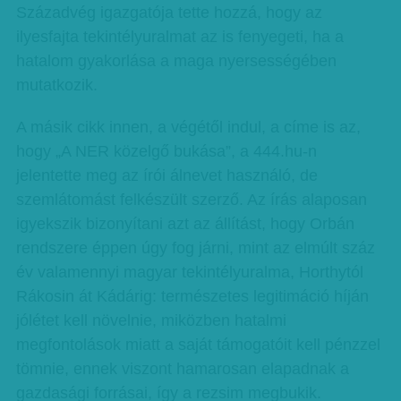
Századvég igazgatója tette hozzá, hogy az
ilyesfajta tekintélyuralmat az is fenyegeti, ha a
hatalom gyakorlása a maga nyersességében
mutatkozik.
A másik cikk innen, a végétől indul, a címe is az,
hogy „A NER közelgő bukása”, a 444.hu-n
jelentette meg az írói álnevet használó, de
szemlátomást felkészült szerző. Az írás alaposan
igyekszik bizonyítani azt az állítást, hogy Orbán
rendszere éppen úgy fog járni, mint az elmúlt száz
év valamennyi magyar tekintélyuralma, Horthytól
Rákosin át Kádárig: természetes legitimáció híján
jólétet kell növelnie, miközben hatalmi
megfontolások miatt a saját támogatóit kell pénzzel
tömnie, ennek viszont hamarosan elapadnak a
gazdasági forrásai, így a rezsim megbukik.