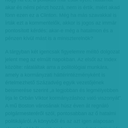
akar és némi pénzt hozzá, nem is értik, miért akad
fönn ezen ez a Clinton. Még ha más szavakkal is
írták ezt a kommentelők, akkor is jogos az immár
pontosított kérdés: akar-e még a hatalmon és a
pénzen kívül mást is a miniszterelnök?
A tárgyban két igencsak figyelemre méltó dolgozat
jelent meg az elmúlt napokban. Az elsőt az Index
közölte: rátaláltak arra a politológiai munkára,
amely a kormányzati háttérintézményként is
értelmezhető Századvég egyik vezetőjének
beismerése szerint „a legjobban és legmélyebben
írja le Orbán Viktor kormányzáshoz való viszonyát”.
A mű Boston városának húsz éven át regnáló
polgármesteréről szól, pontosabban az ő hatalmi
politikájáról. A könyvből és az azt igen alaposan