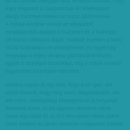
ukrán Zerkalo Nyegyeli kész tényként közölte, hogy
Kijev engedett a Gazpromnak és felerészben
átadja tranzitvezetékeit az orosz gázóriásnak.
A hetilap közlése szerint az elfogadott
megállapodás alapján a Gazprom és a Naftogaz
két közös vállalatot alapít, mindkét esetben a felek
50-50 százalékos részesedésével. Az egyik cég
megkapja a teljes ukrajnai gáztranzitrendszert,
együtt a stratégiai tározókkal, míg a másik a belső
fogyasztást kiszolgáló hálózatot.
Néhány napon át úgy tűnt, hogy a hír igaz, ám
utóbb kiderült, hogy még sincs megállapodás. Ha
lett volna, stratégiailag kétségtelenül új helyzetet
teremtett volna. Azzal ugyanis Moszkva elérte
volna régi célját és az EU részvétele nélkül tudott
volna belépni az ukrán rendszer tulajdonosi körébe.