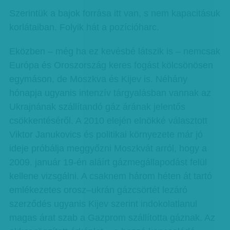
Szerintük a bajok forrása itt van, s nem kapacitásuk
korlátaiban. Folyik hát a pozícióharc.
Eközben – még ha ez kevésbé látszik is – nemcsak
Európa és Oroszország keres fogást kölcsönösen
egymáson, de Moszkva és Kijev is. Néhány
hónapja ugyanis intenzív tárgyalásban vannak az
Ukrajnának szállítandó gáz árának jelentős
csökkentéséről. A 2010 elején elnökké választott
Viktor Janukovics és politikai környezete már jó
ideje próbálja meggyőzni Moszkvát arról, hogy a
2009. január 19-én aláírt gázmegállapodást felül
kellene vizsgálni. A csaknem három héten át tartó
emlékezetes orosz–ukrán gázcsörtét lezáró
szerződés ugyanis Kijev szerint indokolatlanul
magas árat szab a Gazprom szállította gáznak. Az