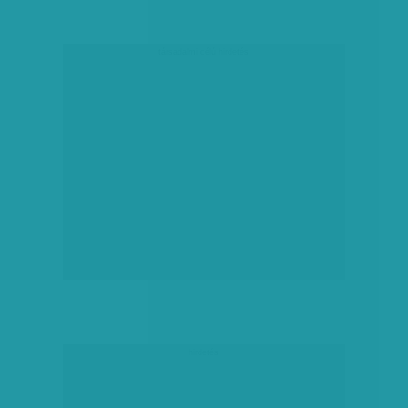
társadalmi célú hirdetés
hirdetés