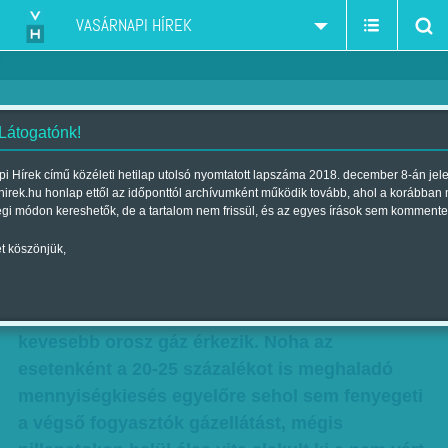
VASÁRNAPI HÍREK
 Látogatónk!
Hol a gáz?
i Hírek című közéleti hetilap utolsó nyomtatott lapszáma 2018. december 8-án jel
hirek.hu honlap ettől az időponttól archívumként működik tovább, ahol a korábban
Szerző:
Sz. Bíró Zoltán
| Megjelent a 2012. február 12.-i lapszámban
égi módon kereshetők, de a tartalom nem frissül, és az egyes írások sem kommente
t köszönjük,
Január végén nyugtalanító hírek kaptak
szárnyra. Több európai ország gázimportőre
jelezte, hogy a napi rendes mennyiségnél
kevesebb orosz gáz érkezik. Noha az
esetenként a 20-25 százalékot is meghaladó
mennyiségkiesés egyelőre sehol sem fenyegeti
a végső fogyasztók gázellátást, mégis