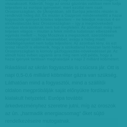
visszakozott. Kiderült, hogy az orosz gázóriás valóban nem tudja
teljesíteni az európai igényeket, mert ezúttal nem csak
Oroszországban, de Ukrajnában, sőt Európa jelentős részén is
rendkívüli hideg dúl. És miután a Gazprom mindenekelőtt a hazai
fogyasztók igényeit köteles teljesíteni – ne feledjük március 4-én
elnökválasztás lesz Orosz­országban – így a megnövekedett
európai elvárásoknak nem tud megfelelni. Az azonban máig nem
teljesen világos – miután a felek mintha tudatosan elbeszélnek
egymás mellett –, hogy Moszkva a megszokott, szerződéses
mennyiségnél szállít-e kevesebbet, avagy a hideg miatti
többletigényeket nem tudja teljesíteni. Az azonban tény, és ezt
orosz részről is elismerik, hogy a szokatlanul hosszan tartó hideg
Oroszországban is komoly gázfogyasztás-növekedéssel jár. Az
elmúlt húsz évben ugyanis arra még nem volt példa, hogy a
hazai igények tartósan meghaladják a napi 2 milliárd köbmétert.
Ráadásul az ukrán fogyasztás is csúcsra jár. Ott is
napi 0,5-0,6 milliárd köbméter gázra van szükség.
Láthatóan mind a fogyasztói, mind a szállítói
oldalon megpróbálják saját előnyükre fordítani a
kialakult helyzetet. Európa további
árkedvezményhez szeretne jutni, míg az oroszok
az ún. „harmadik energiacsomag” őket sújtó
rendelkezéseire mutogatnak.