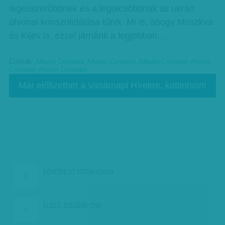
legésszerűbbnek és a legolcsóbbnak az ukrán
útvonal konszolidálása tűnik. Mi is, ahogy Moszkva
és Kijev is, ezzel járnánk a legjobban…
Címkék:
Alberto Contador
,
Alberto Contador
,
Alberto Contador
,
Alberto
Contador
,
Alberto Contador
Már előfizethet a Vasárnapi Hírekre, kattintson!
KÖVETKEZŐ:
ISTENI CSODA
ELŐZŐ:
SZEGÉNY CNN