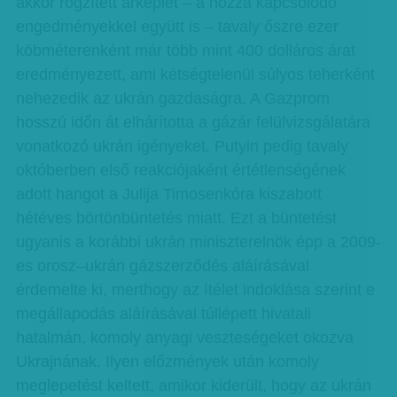
akkor rögzített árképlet – a hozzá kapcsolódó
engedményekkel együtt is – tavaly őszre ezer
köbméterenként már több mint 400 dolláros árat
eredményezett, ami kétségtelenül súlyos teherként
nehezedik az ukrán gazdaságra. A Gazprom
hosszú időn át elhárította a gázár felülvizsgálatá­ra
vonatkozó ukrán igényeket. Putyin pedig tavaly
októberben első reakciójaként értétlenségének
adott hangot a Julija Timosenkóra kiszabott
hétéves börtönbüntetés miatt. Ezt a büntetést
ugyanis a korábbi ukrán miniszterelnök épp a 2009-
es orosz–ukrán gázszerződés aláírásával
érdemelte ki, merthogy az ítélet indoklása szerint e
megállapodás aláírásával túllépett hivatali
hatalmán, komoly anyagi veszteségeket okozva
Ukrajnának. Ilyen előzmények után komoly
meglepetést keltett, amikor kiderült, hogy az ukrán