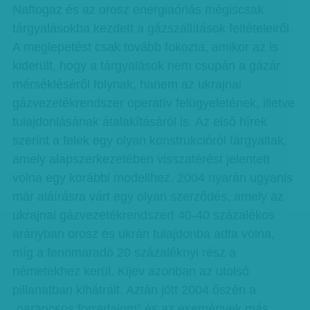
Naftogaz és az orosz energiaóriás mégiscsak
tárgyalásokba kezdett a gázszállítások feltételeiről.
A meglepetést csak tovább fokozta, amikor az is
kiderült, hogy a tárgyalások nem csupán a gázár
mérsékléséről folynak, hanem az ukrajnai
gázvezetékrendszer operatív felügyeletének, illetve
tulajdonlásának átalakításáról is. Az első hírek
szerint a felek egy olyan konstrukcióról tárgyaltak,
amely alapszerkezetében visszatérést jelentett
volna egy korábbi modellhez. 2004 nyarán ugyanis
már aláírásra várt egy olyan szerződés, amely az
ukrajnai gázvezetékrendszert 40-40 százalékos
arányban orosz és ukrán tulajdonba adta volna,
míg a fennmaradó 20 százaléknyi rész a
németekhez kerül. Kijev azonban az utolsó
pillanatban kihátrált. Aztán jött 2004 őszén a
„narancsos forradalom” és az események más