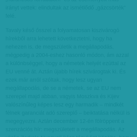
irányt vettek: elindultak az ismétlődő „gázcsörték”
felé.
Tavaly késő ősszel a folyamatosan kiszivárogó
hírekből arra lehetett következtetni, hogy ha
nehezen is, de megszületik a megállapodás,
mégpedig a 2004-eshez hasonló módon, ám azzal
a különbséggel, hogy a németek helyét ezúttal az
EU venné át. Aztán újabb hírek szivárogtak ki. És
ezek már arról szóltak, hogy lesz ugyan
megállapodás, de se a németek, se az EU nem
szerepel majd abban, vagyis Moszkva és Kijev
valószínűleg képes lesz egy harmadik – mindkét
félnek garanciát adó szereplő – beiktatása nélkül is
megegyezni. Aztán december 12-én fölröppent a
szenzációs hír: megszületett a megállapodás. Az