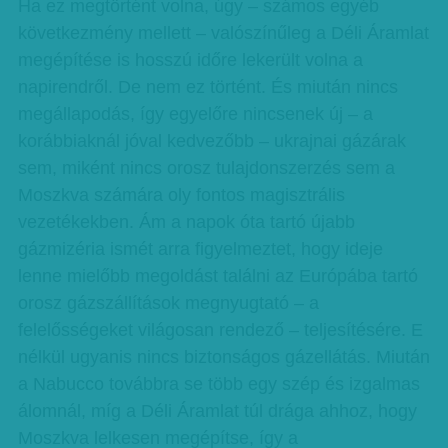
Ha ez megtörtént volna, úgy – számos egyéb
következmény mellett – valószínűleg a Déli Áramlat
megépítése is hosszú időre lekerült volna a
napirendről. De nem ez történt. És miután nincs
megállapodás, így egyelőre nincsenek új – a
korábbiaknál jóval kedvezőbb – ukrajnai gázárak
sem, miként nincs orosz tulajdonszerzés sem a
Moszkva számára oly fontos magisztrális
vezetékekben. Ám a napok óta tartó újabb
gázmizéria ismét arra figyelmeztet, hogy ideje
lenne mielőbb megoldást találni az Európába tartó
orosz gázszállítások megnyugtató – a
felelősségeket világosan rendező – teljesítésére. E
nélkül ugyanis nincs biztonságos gázellátás. Miután
a Nabucco továbbra se több egy szép és izgalmas
álomnál, míg a Déli Áramlat túl drága ahhoz, hogy
Moszkva lelkesen megépítse, így a