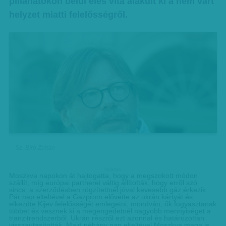
pillanatokon belül éles vita alakult ki a nem várt
helyzet miatti felelősségről.
Sz. Bíró Zoltán
hirdetes
Moszkva napokon át hajtogatta, hogy a megszokott módon
szállít, míg európai partnerei váltig állították, hogy erről szó
sincs: a szerződésben rögzítettnél jóval kevesebb gáz érkezik.
Pár nap elteltével a Gazprom elővette az ukrán kártyát és
elkezdte Kijev felelősségét emlegetni, mondván, ők fogyasztanak
többet és vesznek ki a megengedetnél nagyobb mennyiséget a
tranzitrendszerből. Ukrán részről ezt azonnal és határozottan
visszautasították. Majd néhány nap elteltével Moszkva maga is