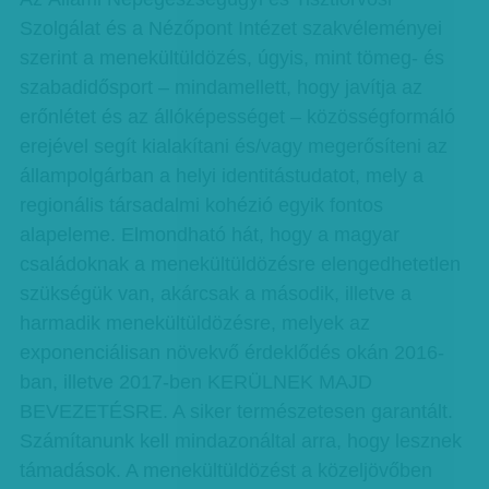
Szolgálat és a Nézőpont Intézet szakvéleményei
szerint a menekültüldözés, úgyis, mint tömeg- és
szabadidősport – mindamellett, hogy javítja az
erőnlétet és az állóképességet – közösségformáló
erejével segít kialakítani és/vagy megerősíteni az
állampolgárban a helyi identitástudatot, mely a
regionális társadalmi kohézió egyik fontos
alapeleme. Elmondható hát, hogy a magyar
családoknak a menekültüldözésre elengedhetetlen
szükségük van, akárcsak a második, illetve a
harmadik menekültüldözésre, melyek az
exponenciálisan növekvő érdeklődés okán 2016-
ban, illetve 2017-ben KERÜLNEK MAJD
BEVEZETÉSRE. A siker természetesen garantált.
Számítanunk kell mindazonáltal arra, hogy lesznek
támadások. A menekültüldözést a közeljövőben