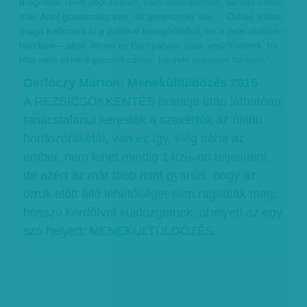
mögöttük. Nem populizmus, nem illiberalizmus, semmi efféle
már. Ahol gonoszság van, ott gonoszság van. Orbán Viktor
maga iratkozott ki a politikai kategóriákból, és a vele vitában –
harcban – állók, itthon és Európában, csak veszíthetnek, ha
róla nem ekként gondolkodnak, ha vele másként bánnak."
Gerlóczy Márton: Menekültüldözés 2015
A REZSICSÖKKENTÉS brandje után láthatóan
tanácstalanul keresték a szakértők az újabb
hordozórakétát, van ez így, kiég néha az
ember, nem lehet mindig 140%-on teljesíteni,
de azért az már több mint gyanús, hogy az
orruk előtt álló lehetőséget sem ragadták meg,
hosszú kérdőívet küldözgetnek, ahelyett az egy
szó helyett: MENEKÜLTÜLDÖZÉS.