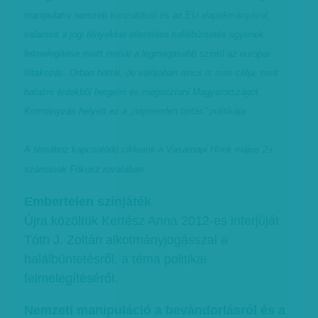
manipulatív nemzeti konzultáció és az EU alapokmányával,
valamint a jogi tényekkel ellentétes halálbüntetés ügyének
felmelegítése miatt immár a legmagasabb szintű az európai
tiltakozás. Orbán hátrál, de valójában nincs is más célja, mint
hatalmi érdekből hergelni és megosztani Magyarországot.
Kormányzás helyett ez a „napirenden tartás” politikája.
A témához kapcsolódó cikkeink a Vasárnapi Hírek május 2-i
számának Fókusz rovatában:
Embertelen színjáték
Újra közöltük Kertész Anna 2012-es interjúját
Tóth J. Zoltán alkotmányjogásszal a
halálbüntetésről, a téma politikai
felmelegítéséről.
Nemzeti manipuláció a bevándorlásról és a