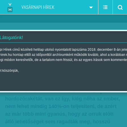
VASÁRNAPI HÍREK
 Látogatónk!
Gerlóczy Márton:
i Hírek című közéleti hetilap utolsó nyomtatott lapszáma 2018. december 8-án jel
hirek.hu honlap ettől az időponttól archívumként működik tovább, ahol a korábban
Menekültüldözés 2015
égi módon kereshetők, de a tartalom nem frissül, és az egyes írások sem kommente
Szerző:
Gerlóczy Márton
| Megjelent a 2015. május 02.-i lapszámban
t köszönjük,
A REZSICSÖKKENTÉS brandje után láthatóan
tanácstalanul keresték a szakértők az újabb
hordozórakétát, van ez így, kiég néha az ember,
nem lehet mindig 140%-on teljesíteni, de azért
az már több mint gyanús, hogy az orruk előtt
álló lehetőséget sem ragadták meg, hosszú