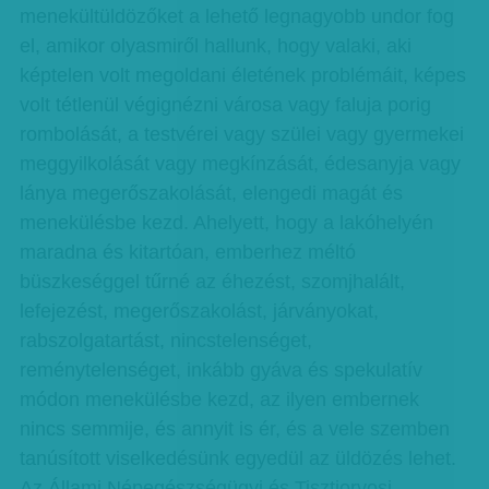
menekültüldözőket a lehető legnagyobb undor fog
el, amikor olyasmiről hallunk, hogy valaki, aki
képtelen volt megoldani életének problémáit, képes
volt tétlenül végignézni városa vagy faluja porig
rombolását, a testvérei vagy szülei vagy gyermekei
meggyilkolását vagy megkínzását, édesanyja vagy
lánya megerőszakolását, elengedi magát és
menekülésbe kezd. Ahelyett, hogy a lakóhelyén
maradna és kitartóan, emberhez méltó
büszkeséggel tűrné az éhezést, szomjhalált,
lefejezést, megerőszakolást, járványokat,
rabszolgatartást, nincstelenséget,
reménytelenséget, inkább gyáva és spekulatív
módon menekülésbe kezd, az ilyen embernek
nincs semmije, és annyit is ér, és a vele szemben
tanúsított viselkedésünk egyedül az üldözés lehet.
Az Állami Népegészségügyi és Tisztiorvosi