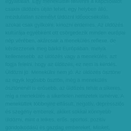
egyáltalán. Egy menekülttel felvenni a kapcsolatot
csakis üldözés útján lehet, egy helyben álló,
mozdulatlan személyt üldözni időpocsékolás,
azokat csak gyilkolni, kínozni érdemes. Az üldözés
kultúrája egyébként ott csörgedezik minden európai
nép vérében, akárcsak a menekülés reflexe, de
kérdezzenek meg bárkit Európában, melyik
kellemesebb, az üldözés vagy a menekülés, azt
fogja felelni, hogy az üldözés, ez nem is kérdés.
Üldözni jó. Menekülni nem jó. Az üldözés ösztöne
az egyik legősibb ösztön, még a menekülés
ösztönénél is erősebb, az üldözés tehát a sikeres,
míg a menekülés a sikertelen nemzetek ismérve. A
menekültek többnyire elfásult, negatív, depressziós
és szegény emberek, akiket sokkal könnyebb
üldözni, mint a lelkes, erős, sportos, pozitív
gondolkodású és gazdag embereket. Minket,