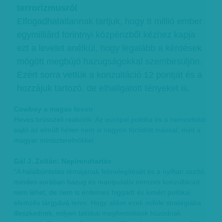
terrorizmusról
Elfogadhatatlannak tartjuk, hogy 8 millió ember
egymilliárd forintnyi közpénzből kézhez kapja
ezt a levelet anélkül, hogy legalább a kérdések
mögött megbújó hazugságokkal szembesüljön.
Ezért sorra vettük a konzultáció 12 pontját és a
hozzájuk tartozó, de elhallgatott tényeket is.
Cowboy a magas lovon
Heves brüsszeli reakciók. Az európai politika és a nemzetközi
sajtó az elmúlt héten nem is nagyon törődött mással, mint a
magyar miniszterelnökkel.
Gál J. Zoltán: Napirendtartás
"A halálbüntetés témájának felmelegítését és a nyíltan uszító,
minden sorában hazug és manipulatív nemzeti konzultációt
nem lehet, de nem is érdemes higgadt és kimért politikai
elemzés tárgyává tenni. Hogy akkor ezek miféle stratégiába
illeszkednek, milyen taktikai megfontolások húzódnak