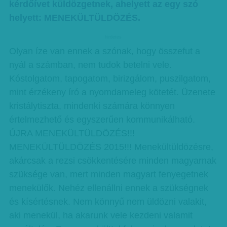
kérdőívet küldözgetnek, ahelyett az egy szó
helyett: MENEKÜLTÜLDÖZÉS.
hirdetes
Olyan íze van ennek a szónak, hogy összefut a
nyál a számban, nem tudok betelni vele.
Kóstolgatom, tapogatom, birizgálom, puszilgatom,
mint érzékeny író a nyomdameleg kötetét. Üzenete
kristálytiszta, mindenki számára könnyen
értelmezhető és egyszerűen kommunikálható.
ÚJRA MENEKÜLTÜLDÖZÉS!!!
MENEKÜLTÜLDÖZÉS 2015!!! Menekültüldözésre,
akárcsak a rezsi csökkentésére minden magyarnak
szüksége van, mert minden magyart fenyegetnek
menekülők. Nehéz ellenállni ennek a szükségnek
és kísértésnek. Nem könnyű nem üldözni valakit,
aki menekül, ha akarunk vele kezdeni valamit