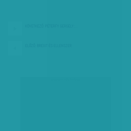
KÖVETKEZŐ:
PÉTERFY GERGELY:…
ELŐZŐ:
BREXIT ÉS ELLENSZER
társadalmi célú hirdetés