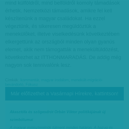
mind külföldről, mind belföldről komoly támadások
érhetik. Nemzetközi támadások, amikre fel kell
készítenünk a magyar családokat. Ha ezzel
végeztünk, és sikeresen megüldöztük a
menekülőket, illetve viselkedésünk következtében
elkergettünk az országból minden olyan gyanús
elemet, akik nem támogatták a menekültüldözést,
következhet az ITTHONMARADÁS. De addig még
nagyon sok tennivalónk lesz.
Címkék:
kommentár
,
magyar irodalom
,
menekült-migráció-
bevándorló
,
Fókusz
Már előfizethet a Vasárnapi Hírekre, kattintson!
Akasztófa és szögesdrót Orbán Viktor politikájának új
szimbólumai
A magyar miniszterelnök túlment minden határon. A hazug és