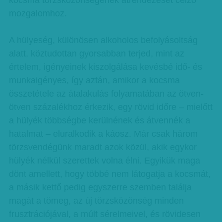
kocsma törzsközönségének átrendezését célzó
mozgalomhoz.
A hülyeség, különösen alkoholos befolyásoltság
alatt, köztudottan gyorsabban terjed, mint az
értelem, igényeinek kiszolgálása kevésbé idő- és
munkaigényes, így aztán, amikor a kocsma
összetétele az átalakulás folyamatában az ötven-
ötven százalékhoz érkezik, egy rövid időre – mielőtt
a hülyék többségbe kerülnének és átvennék a
hatalmat – eluralkodik a káosz. Már csak három
törzsvendégünk maradt azok közül, akik egykor
hülyék nélkül szerettek volna élni. Egyikük maga
dönt amellett, hogy többé nem látogatja a kocsmát,
a másik kettő pedig egyszerre szemben találja
magát a tömeg, az új törzsközönség minden
frusztrációjával, a múlt sérelmeivel, és rövidesen