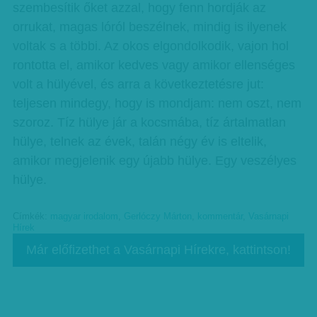
szembesítik őket azzal, hogy fenn hordják az
orrukat, magas lóról beszélnek, mindig is ilyenek
voltak s a többi. Az okos elgondolkodik, vajon hol
rontotta el, amikor kedves vagy amikor ellenséges
volt a hülyével, és arra a következtetésre jut:
teljesen mindegy, hogy is mondjam: nem oszt, nem
szoroz. Tíz hülye jár a kocsmába, tíz ártalmatlan
hülye, telnek az évek, talán négy év is eltelik,
amikor megjelenik egy újabb hülye. Egy veszélyes
hülye.
Címkék:
magyar irodalom
,
Gerlóczy Márton
,
kommentár
,
Vasárnapi
Hírek
Már előfizethet a Vasárnapi Hírekre, kattintson!