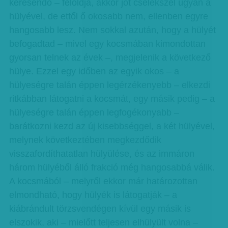
keresendő – feloldja, akkor jót cselekszel ugyan a
hülyével, de ettől ő okosabb nem, ellenben egyre
hangosabb lesz. Nem sokkal azután, hogy a hülyét
befogadtad – mivel egy kocsmában kimondottan
gyorsan telnek az évek –, megjelenik a következő
hülye. Ezzel egy időben az egyik okos – a
hülyeségre talán éppen legérzékenyebb – elkezdi
ritkábban látogatni a kocsmát, egy másik pedig – a
hülyeségre talán éppen legfogékonyabb –
barátkozni kezd az új kisebbséggel, a két hülyével,
melynek következtében megkezdődik
visszafordíthatatlan hülyülése, és az immáron
három hülyéből álló frakció még hangosabbá válik.
A kocsmából – melyről ekkor már határozottan
elmondható, hogy hülyék is látogatják – a
kiábrándult törzsvendégen kívül egy másik is
elszokik, aki – mielőtt teljesen elhülyült volna –