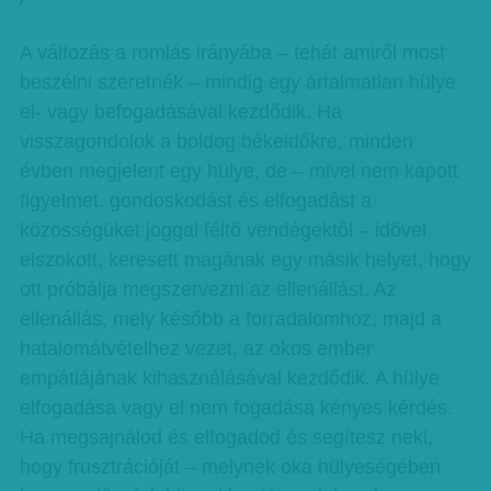
A változás a romlás irányába – tehát amiről most
beszélni szeretnék – mindig egy ártalmatlan hülye
el- vagy befogadásával kezdődik. Ha
visszagondolok a boldog békeidőkre, minden
évben megjelent egy hülye, de – mivel nem kapott
figyelmet, gondoskodást és elfogadást a
közösségüket joggal féltő vendégektől – idővel
elszokott, keresett magának egy másik helyet, hogy
ott próbálja megszervezni az ellenállást. Az
ellenállás, mely később a forradalomhoz, majd a
hatalomátvételhez vezet, az okos ember
empátiájának kihasználásával kezdődik. A hülye
elfogadása vagy el nem fogadása kényes kérdés.
Ha megsajnálod és elfogadod és segítesz neki,
hogy frusztrációját – melynek oka hülyeségében