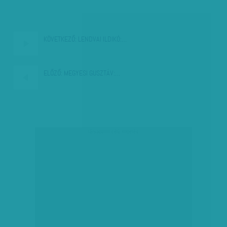
KÖVETKEZŐ:
LENDVAI ILDIKÓ:…
ELŐZŐ:
MEGYESI GUSZTÁV:…
társadalmi célú hirdetés