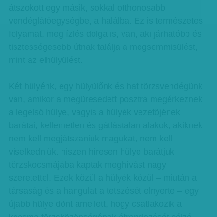
átszokott egy másik, sokkal otthonosabb
vendéglátóegységbe, a halálba. Ez is természetes
folyamat, meg ízlés dolga is, van, aki járhatóbb és
tisztességesebb útnak találja a megsemmisülést,
mint az elhülyülést.
Két hülyénk, egy hülyülőnk és hat törzsvendégünk
van, amikor a megüresedett posztra megérkeznek
a legelső hülye, vagyis a hülyék vezetőjének
barátai, kellemetlen és gátlástalan alakok, akiknek
nem kell megjátszaniuk magukat, nem kell
viselkedniük, hiszen híresen hülye barátjuk
törzskocsmájába kaptak meghívást nagy
szeretettel. Ezek közül a hülyék közül – miután a
társaság és a hangulat a tetszését elnyerte – egy
újabb hülye dönt amellett, hogy csatlakozik a