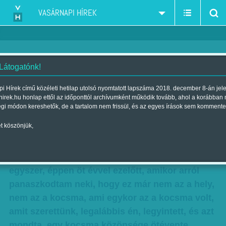
VASÁRNAPI HÍREK
 Látogatónk!
Gerlóczy Márton: Természetes
i Hírek című közéleti hetilap utolsó nyomtatott lapszáma 2018. december 8-án jel
hirek.hu honlap ettől az időponttól archívumként működik tovább, ahol a korábban
folyamatok
égi módon kereshetők, de a tartalom nem frissül, és az egyes írások sem kommente
Szerző:
Gerlóczy Márton
| Megjelent a 2016. november 12.-i
t köszönjük,
lapszámban
Guszti, a kocsmáros azt mondta nekem
egyszer, éppen öt évvel ezelőtt, amikor arról
panaszkodtam neki, hogy ez már nem az a hely,
nem az a kocsma, ami egykor az a kocsma volt,
amit szerettünk, legalábbis én, legyintett, és azt
mondta, egy kocsma közönsége ötévente