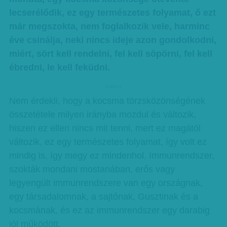
lecserélődik, ez egy természetes folyamat, ő ezt
már megszokta, nem foglalkozik vele, harminc
éve csinálja, neki nincs ideje azon gondolkodni,
miért, sört kell rendelni, fel kell söpörni, fel kell
ébredni, le kell feküdni.
hirdetes
Nem érdekli, hogy a kocsma törzsközönségének
összetétele milyen irányba mozdul és változik,
hiszen ez ellen nincs mit tenni, mert ez magától
változik, ez egy természetes folyamat, így volt ez
mindig is, így megy ez mindenhol. Immunrendszer,
szokták mondani mostanában, erős vagy
legyengült immunrendszere van egy országnak,
egy társadalomnak, a sajtónak, Gusztinak és a
kocsmának, és ez az immunrendszer egy darabig
jól működött.