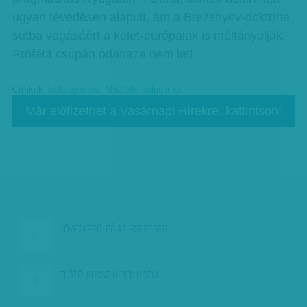
ugyan tévedésen alapult, ám a Brezsnyev-doktrína
sutba vágásáért a kelet-európaiak is méltányolják.
Próféta csupán odahaza nem lett.
Címkék:
költségvetés
,
MSZMP
,
külpolitika
Már előfizethet a Vasárnapi Hírekre, kattintson!
KÖVETKEZŐ:
FŐ AZ EGÉSZSÉG
ELŐZŐ:
ROSSZ HÍREK HOZÓI