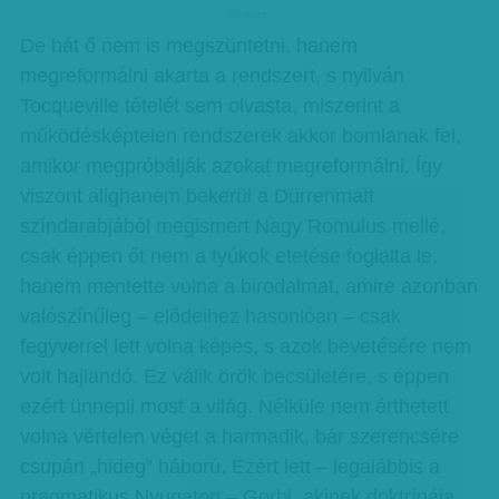
hirdetes
De hát ő nem is megszüntetni, hanem
megreformálni akarta a rendszert, s nyilván
Tocqueville tételét sem olvasta, miszerint a
működésképtelen rendszerek akkor bomlanak fel,
amikor megpróbálják azokat megreformálni. Így
viszont alighanem bekerül a Dürrenmatt
színdarabjából megismert Nagy Romulus mellé,
csak éppen őt nem a tyúkok etetése foglalta le,
hanem mentette volna a birodalmat, amire azonban
valószínűleg – elődeihez hasonlóan – csak
fegyverrel lett volna képes, s azok bevetésére nem
volt hajlandó. Ez válik örök becsületére, s éppen
ezért ünnepli most a világ. Nélküle nem érthetett
volna vértelen véget a harmadik, bár szerencsére
csupán „hideg” háború. Ezért lett – legalábbis a
pragmatikus Nyugaton – Gorbi, akinek doktrínája