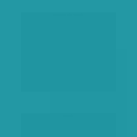
társadalmi célú hirdetés
hirdetés