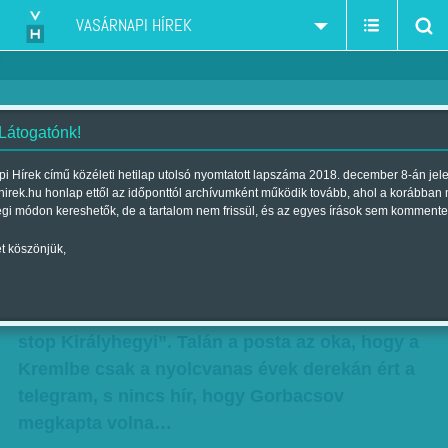
VASÁRNAPI HÍREK
 Látogatónk!
Gorbi
i Hírek című közéleti hetilap utolsó nyomtatott lapszáma 2018. december 8-án jel
hirek.hu honlap ettől az időponttól archívumként működik tovább, ahol a korábban
Szerző:
Avar János
| Megjelent a 2011. március 06.-i lapszámban
égi módon kereshetők, de a tartalom nem frissül, és az egyes írások sem kommente
t köszönjük,
Pesti legenda szerint az ötvenes évek legelején
a híres humorista táviratot küldött Sztálinnak:
„A rendszer nem vált be stop szüntesse meg
stop Királyhegyi”. Talán a posta az oka, hogy a
Kremlbe csak a nyolcvanas évek derekán ért a
telegram, s nincs hír, hogy Gorbacsov
megkapta volna…