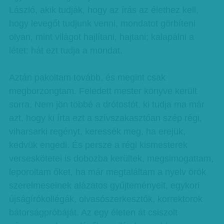
László, akik tudják, hogy az írás az élethez kell,
hogy levegőt tudjunk venni, mondatot görbíteni
olyan, mint világot hajlítani, hajtani; kalapálni a
létet: hát ezt tudja a mondat.
Aztán pakoltam tovább, és megint csak
megborzongtam. Feledett mester könyve került
sorra, Nem jön többé a drótostót, ki tudja ma már
azt, hogy ki írta ezt a szívszakasztóan szép régi,
viharsarki regényt, keressék meg, ha erejük,
kedvük engedi. És persze a régi kismesterek
verseskötetei is dobozba kerültek, megsimogattam,
leporoltam őket, ha már megtaláltam a nyelv örök
szerelmeseinek alázatos gyűjteményeit, egykori
újságírókollégák, olvasószerkesztők, korrektorok
bátorságpróbáját. Az egy életen át csiszolt