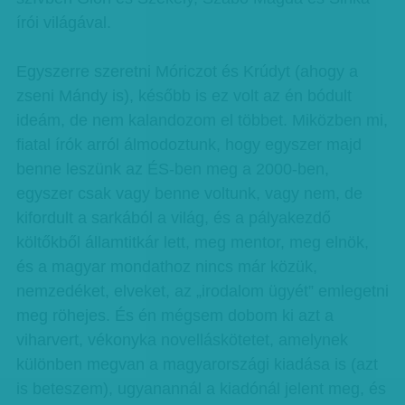
írói világával.
Egyszerre szeretni Móriczot és Krúdyt (ahogy a
zseni Mándy is), később is ez volt az én bódult
ideám, de nem kalandozom el többet. Miközben mi,
fiatal írók arról álmodoztunk, hogy egyszer majd
benne leszünk az ÉS-ben meg a 2000-ben,
egyszer csak vagy benne voltunk, vagy nem, de
kifordult a sarkából a világ, és a pályakezdő
költőkből államtitkár lett, meg mentor, meg elnök,
és a magyar mondathoz nincs már közük,
nemzedéket, elveket, az „irodalom ügyét” emlegetni
meg röhejes. És én mégsem dobom ki azt a
viharvert, vékonyka novelláskötetet, amelynek
különben megvan a magyarországi kiadása is (azt
is beteszem), ugyanannál a kiadónál jelent meg, és