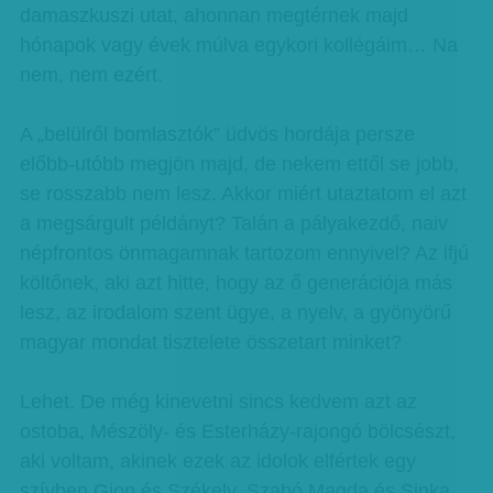
damaszkuszi utat, ahonnan megtérnek majd
hónapok vagy évek múlva egykori kollégáim… Na
nem, nem ezért.
A „belülről bomlasztók” üdvös hordája persze
előbb-utóbb megjön majd, de nekem ettől se jobb,
se rosszabb nem lesz. Akkor miért utaztatom el azt
a megsárgult példányt? Talán a pályakezdő, naiv
népfrontos önmagamnak tartozom ennyivel? Az ifjú
költőnek, aki azt hitte, hogy az ő generációja más
lesz, az irodalom szent ügye, a nyelv, a gyönyörű
magyar mondat tisztelete összetart minket?
Lehet. De még kinevetni sincs kedvem azt az
ostoba, Mészöly- és Esterházy-rajongó bölcsészt,
aki voltam, akinek ezek az idolok elfértek egy
szívben Gion és Székely, Szabó Magda és Sinka