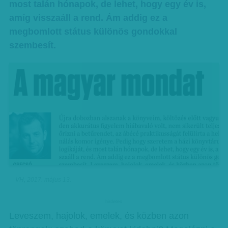
most talán hónapok, de lehet, hogy egy év is,
amíg visszaáll a rend. Ám addig ez a
megbomlott státus különös gondokkal
szembesít.
VH, 2017. május 13.
hirdetes
Leveszem, hajolok, emelek, és közben azon