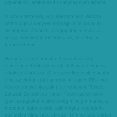
ugyanakkor, amikor az én Pletykaanyum először.
Micsoda tisztesség volt, édes istenem, először
kézbe fogni a könyvet! Még éjjel is felriadni, és
kislámpánál átlapozni, szagolgatni, a könyv, a
könyv, ami mindennél fontosabb, az életnél is,
természetesen.
Hát nem, nem fontosabb. A középkorúság
lábvizében ebből a nemzedékből kiázott minden,
erkölcs és tartás nélkül meg esetleg csak csodálni
lehet az előttünk járó generációt, sajnos EP-t már
nem (mennyire hiányzik!), de Nádasdyt, Takács
Zsuzsát, Závadát és Kántor Pétert szerencsére
igen, a nagyokat, akiknek még mindig a munka, a
mondat a legfontosabb, akik mögött még felnőtt
egy utolsó világ, Háy, Darvasi, Tóth Kriszta, Márton