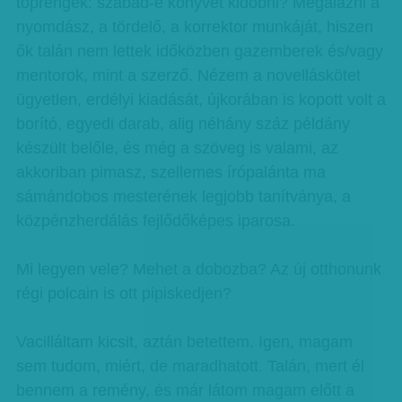
töprengek: szabad-e könyvet kidobni? Megalázni a
nyomdász, a tördelő, a korrektor munkáját, hiszen
ők talán nem lettek időközben gazemberek és/vagy
mentorok, mint a szerző. Nézem a novelláskötet
ügyetlen, erdélyi kiadását, újkorában is kopott volt a
borító, egyedi darab, alig néhány száz példány
készült belőle, és még a szöveg is valami, az
akkoriban pimasz, szellemes írópalánta ma
sámándobos mesterének legjobb tanítványa, a
közpénzherdálás fejlődőképes iparosa.
Mi legyen vele? Mehet a dobozba? Az új otthonunk
régi polcain is ott pipiskedjen?
Vacilláltam kicsit, aztán betettem. Igen, magam
sem tudom, miért, de maradhatott. Talán, mert él
bennem a remény, és már látom magam előtt a