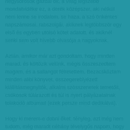
négysorosok gazdái ők, a világ legszebb
mondatvidéke ez, a derék középszer, aki nélkül
nem lenne se irodalom, se haza, a szó önkéntes
napszámosai, rabszolgái, akiknek legtöbbször egy
első és egyben utolsó kötet adatott, és akiknél
senki sem volt hívebb olvasója a nagyoknak.
Aztán, amikor már azt gondoltam, hogy minden
marad, és költözik velünk, mégis összeszedtem
magam, és a sallangot félretettem. Bezacskóztam
minden alibi könyvet, összegereblyézett
kiállításmegnyitók, alkalmi szösszenetek temetőit,
csókosok túlárazott és túl is nyert pályázatainak
tolakodó albumait (ezek persze mind dedikálva).
Hogy ki merem-e dobni őket, tényleg, azt még nem
tudom, még maradt néhány tévelygős napom, hogy