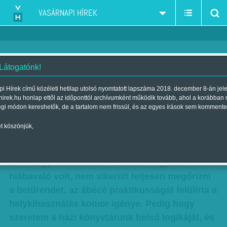
VASÁRNAPI HÍREK
 Látogatónk!
Grecsó Krisztián: A magyar
i Hírek című közéleti hetilap utolsó nyomtatott lapszáma 2018. december 8-án jel
hirek.hu honlap ettől az időponttól archívumként működik tovább, ahol a korábban
mondat
égi módon kereshetők, de a tartalom nem frissül, és az egyes írások sem kommente
Szerző:
Grecsó Krisztián
| Megjelent a 2017. május 13.-i lapszámban
t köszönjük,
Újra dobozban alszanak a könyveim, költözés
előtt vagyunk. Minden akkurátus figyelem
hiábavaló volt, nem sikerült teljesen megőrizni
a betűrendet, az ábécé praktikusságát felülírta a
helykihasználás komor igénye. Pedig hogy
szeretem a házi könyvtárunk belső logikáját, és