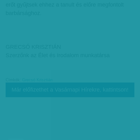
erőt gyűjtsek ehhez a tanult és előre megfontolt
barbársághoz.
GRECSÓ KRISZTIÁN
Szerzőnk az Élet és Irodalom munkatársa
Címkék:
Grecsó Krisztián
Már előfizethet a Vasárnapi Hírekre, kattintson!