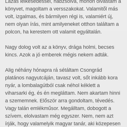
Lázas lelkesedéssel, habzsolva, mohón olvastam a
könyvet, magoltam a versszakokat. Valamitől más
volt, izgalmas, és bármilyen régi is, valamiért új,
nem olyan írás, mint amilyeneket otthon találtam a
polcon, ha kerestem ott valamit egyáltalán.
Nagy dolog volt az a könyv, drága holmi, becses
kincs. Azok a jó emberek mégis nekem adták.
Alig néhány hónapra rá sétáltam Csongrád
platános nagyutcáján, tavasz volt, sőt inkább kora
nyár, a lombalagútból csak néhol kéklett a
viharsarki ég, és én megláttam. Nem akartam hinni
a szememnek. Először arra gondoltam, tévedés.
Vagy talán emlékműsor. Megálltam, dobogott a
szívem, elolvastam még egyszer. Nem, nem azt
írják, hogy valamelyik magyar tanár, aki közepesen