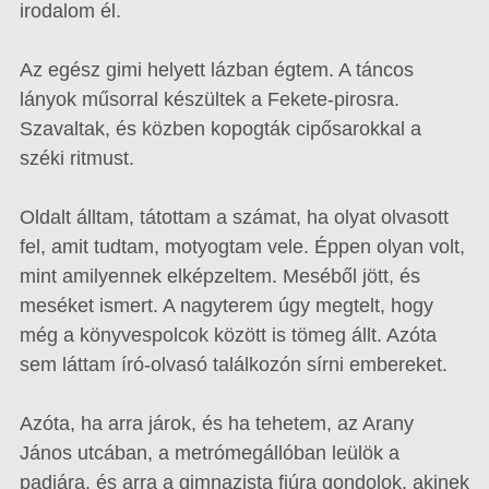
irodalom él.
Az egész gimi helyett lázban égtem. A táncos
lányok műsorral készültek a Fekete-pirosra.
Szavaltak, és közben kopogták cipősarokkal a
széki ritmust.
Oldalt álltam, tátottam a számat, ha olyat olvasott
fel, amit tudtam, motyogtam vele. Éppen olyan volt,
mint amilyennek elképzeltem. Meséből jött, és
meséket ismert. A nagyterem úgy megtelt, hogy
még a könyvespolcok között is tömeg állt. Azóta
sem láttam író-olvasó találkozón sírni embereket.
Azóta, ha arra járok, és ha tehetem, az Arany
János utcában, a metrómegállóban leülök a
padjára, és arra a gimnazista fiúra gondolok, akinek