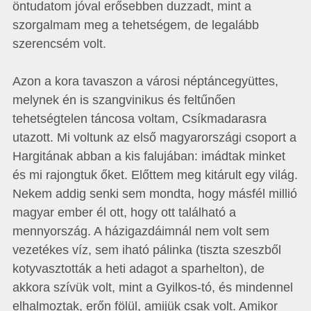
öntudatom jóval erősebben duzzadt, mint a
szorgalmam meg a tehetségem, de legalább
szerencsém volt.
Azon a kora tavaszon a városi néptáncegyüttes,
melynek én is szangvinikus és feltűnően
tehetségtelen táncosa voltam, Csíkmadarasra
utazott. Mi voltunk az első magyarországi csoport a
Hargitának abban a kis falujában: imádtak minket
és mi rajongtuk őket. Előttem meg kitárult egy világ.
Nekem addig senki sem mondta, hogy másfél millió
magyar ember él ott, hogy ott található a
mennyország. A házigazdáimnál nem volt sem
vezetékes víz, sem iható pálinka (tiszta szeszből
kotyvasztották a heti adagot a sparhelton), de
akkora szívük volt, mint a Gyilkos-tó, és mindennel
elhalmoztak, erőn fölül, amijük csak volt. Amikor