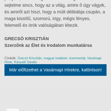
sejtelme sincs, hogy az a világ, amire ő úgy vágyik,
és amiről azt hiszi, hogy a múlt délibábja csupán, a
maga kisstílű, szomorú, irigy, mégis fényes,
felemelő és örök valóságában létezik.
GRECSÓ KRISZTIÁN
Szerzőnk az Élet és Irodalom munkatársa
Címkék:
Grecsó Krisztián
,
magyar irodalom
,
kommentár
,
Vasárnapi
Hírek
,
Kányádi Sándor
Már előfizethet a Vasárnapi Hírekre, kattintson!