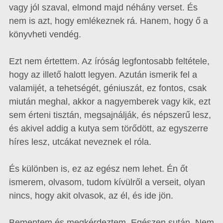
vagy jól szaval, elmond majd néhány verset. És
nem is azt, hogy emlékeznek rá. Hanem, hogy ő a
könyvheti vendég.
Ezt nem értettem. Az íróság legfontosabb feltétele,
hogy az illető halott legyen. Azután ismerik fel a
valamijét, a tehetségét, géniuszát, ez fontos, csak
miután meghal, akkor a nagyemberek vagy kik, ezt
sem érteni tisztán, megsajnálják, és népszerű lesz,
és akivel addig a kutya sem törődött, az egyszerre
híres lesz, utcákat neveznek el róla.
És különben is, ez az egész nem lehet. Én őt
ismerem, olvasom, tudom kívülről a verseit, olyan
nincs, hogy akit olvasok, az él, és ide jön.
Bementem és megkérdeztem. Egészen sután. Nem