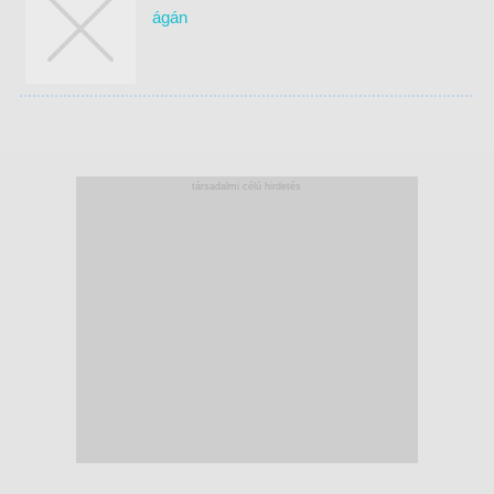
ágán
társadalmi célú hirdetés