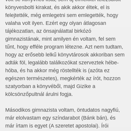
könyvesbolti kirakat, és akik akkor éltek, el is
felejtették, még emlegetni sem emlegették, hogy
valaha volt ilyen. Ezért egy olyan átlagosan
tájékozatlan, az önsajnálattal birkózó
gimnazistának, mint amilyen én voltam, fel sem
tűnt, hogy efféle program létezne. Azt nem tudtam,
hogy az erősebb lelkű könyvtárosok akkoriban sem
adták föl, legalább találkozókat szerveztek hébe-
hóba, és ha akkor még röstellték is (azóta ez
egészen természetes), megkérték az írót, hozzon
szatyorban a könyvéből, majd Gizike a
kölcsönzőpultnál árulni fogja.
Másodikos gimnazista voltam, öntudatos nagyfiú,
már elolvastam egy színdarabot (Bánk bán), és
már írtam is egyet (A szeretet apostolai). Írói