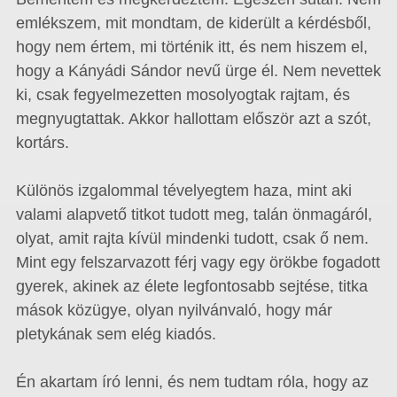
emlékszem, mit mondtam, de kiderült a kérdésből,
hogy nem értem, mi történik itt, és nem hiszem el,
hogy a Kányádi Sándor nevű ürge él. Nem nevettek
ki, csak fegyelmezetten mosolyogtak rajtam, és
megnyugtattak. Akkor hallottam először azt a szót,
kortárs.
Különös izgalommal tévelyegtem haza, mint aki
valami alapvető titkot tudott meg, talán önmagáról,
olyat, amit rajta kívül mindenki tudott, csak ő nem.
Mint egy felszarvazott férj vagy egy örökbe fogadott
gyerek, akinek az élete legfontosabb sejtése, titka
mások közügye, olyan nyilvánvaló, hogy már
pletykának sem elég kiadós.
Én akartam író lenni, és nem tudtam róla, hogy az