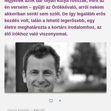
legyenek azok bár olyan kutya rosszak, mint az
én verseim – gyűjti az Örökkévaló, arról nekem
akkoriban senki sem szólt. De így legalább erős
kezdés volt, talán a lehető legerősebb, egy
életre meghatározta a kortárs irodalomhoz, az
élő írókhoz való viszonyomat.
Grecsó Krisztián
-
– Kép 1/2