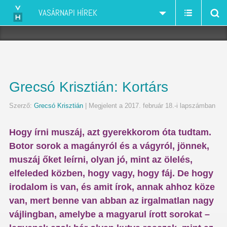
VASÁRNAPI HÍREK
Grecsó Krisztián: Kortárs
Szerző:
Grecsó Krisztián
| Megjelent a 2017. február 18.-i lapszámban
Hogy írni muszáj, azt gyerekkorom óta tudtam.
Botor sorok a magányról és a vágyról, jönnek,
muszáj őket leírni, olyan jó, mint az ölelés,
elfeleded közben, hogy vagy, hogy fáj. De hogy
irodalom is van, és amit írok, annak ahhoz köze
van, mert benne van abban az irgalmatlan nagy
vájlingban, amelybe a magyarul írott sorokat –