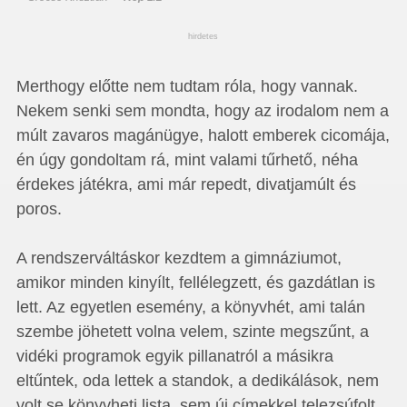
hirdetes
Merthogy előtte nem tudtam róla, hogy vannak.
Nekem senki sem mondta, hogy az irodalom nem a
múlt zavaros magánügye, halott emberek cicomája,
én úgy gondoltam rá, mint valami tűrhető, néha
érdekes játékra, ami már repedt, divatjamúlt és
poros.
A rendszerváltáskor kezdtem a gimnáziumot,
amikor minden kinyílt, fellélegzett, és gazdátlan is
lett. Az egyetlen esemény, a könyvhét, ami talán
szembe jöhetett volna velem, szinte megszűnt, a
vidéki programok egyik pillanatról a másikra
eltűntek, oda lettek a standok, a dedikálások, nem
volt se könyvheti lista, sem új címekkel telezsúfolt