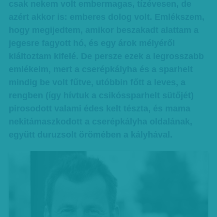
csak nekem volt embermagas, tízévesen, de
azért akkor is: emberes dolog volt. Emlékszem,
hogy megijedtem, amikor beszakadt alattam a
jegesre fagyott hó, és egy árok mélyéről
kiáltoztam kifelé. De persze ezek a legrosszabb
emlékeim, mert a cserépkályha és a sparhelt
mindig be volt fűtve, utóbbin főtt a leves, a
rengben (így hívtuk a csikóssparhelt sütőjét)
pirosodott valami édes kelt tészta, és mama
nekitámaszkodott a cserépkályha oldalának,
együtt duruzsolt örömében a kályhával.