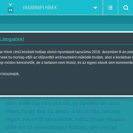
VASÁRNAPI HÍREK
 Látogatónk!
Grecsó Krisztián: Te tetted ezt,
i Hírek című közéleti hetilap utolsó nyomtatott lapszáma 2018. december 8-án jel
hirek.hu honlap ettől az időponttól archívumként működik tovább, ahol a korábban
király
égi módon kereshetők, de a tartalom nem frissül, és az egyes írások sem kommente
Szerző:
Grecsó Krisztián
| Megjelent a 2017. január 21.-i lapszámban
t köszönjük,
A bogarak meg a tetvek, na meg a kullancsok,
ezeket emlegettük itthon, hogy elszaporodtak,
mert évek óta nincsen tél, és ilyenkor én át is
éltem, hogy már ez sincs, a tél is oda, bezzeg
régen. Ha erről beszéltünk, néha láttam magam
előtt azt az embermagas hófalat, ami persze