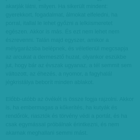
akarják látni, milyen. Ha sikerült mindent:
gyerekkort, fogadalmat, álmokat elfeledni, ha
porral, itallal le lehet győzni a lelkiismeretet
egészen. Akkor is más. És ezt nem lehet nem
észrevenni. Talán majd egyszer, amikor a
mélygarázsba belépnek, és véletlenül megcsapja
az arcukat a dermesztő huzat, olyankor eszükbe
jut, hogy bár az évszak ugyanaz, a tél semmit sem
változott, az éhezés, a nyomor, a fagyhalál
jégkristálya beborít minden ablakot.
Előbb-utóbb az övékét is össze fogja rajzolni. Akkor
is, ha embermagas a kőkerítés, ha kutyák és
rendőrök, riasztók és törvény védi a portát, és ha
csak egymással próbálnak érintkezni, és nem
akarnak meghallani semmi mást.