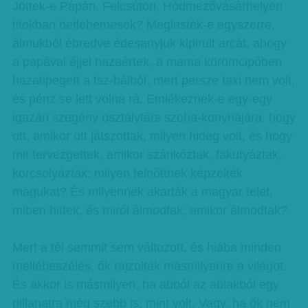
Jöttek-e Pápán, Felcsúton, Hódmezővásárhelyen
titokban betlehemesek? Meglesték-e egyszerre,
álmukból ébredve édesanyjuk kipirult arcát, ahogy
a papával éjjel hazaértek, a mama körömcipőben
hazatipegett a tsz-bálból, mert persze taxi nem volt,
és pénz se lett volna rá. Emlékeznek-e egy-egy
igazán szegény osztálytárs szoba-konyhájára, hogy
ott, amikor ott játszottak, milyen hideg volt, és hogy
mit tervezgettek, amikor szánkóztak, fakutyáztak,
korcsolyáztak: milyen felnőttnek képzelték
magukat? És milyennek akarták a magyar telet,
miben hittek, és miről álmodtak, amikor álmodtak?
Mert a tél semmit sem változott, és hiába minden
mellébeszélés, ők rajzolták másmilyenre a világot.
És akkor is másmilyen, ha abból az ablakból egy
pillanatra még szebb is, mint volt. Vagy, ha ők nem