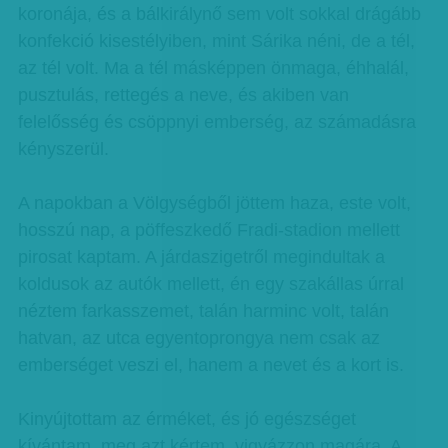
koronája, és a bálkirálynő sem volt sokkal drágább
konfekció kisestélyiben, mint Sárika néni, de a tél,
az tél volt. Ma a tél másképpen önmaga, éhhalál,
pusztulás, rettegés a neve, és akiben van
felelősség és csöppnyi emberség, az számadásra
kényszerül.
A napokban a Völgységből jöttem haza, este volt,
hosszú nap, a pöffeszkedő Fradi-stadion mellett
pirosat kaptam. A járdaszigetről megindultak a
koldusok az autók mellett, én egy szakállas úrral
néztem farkasszemet, talán harminc volt, talán
hatvan, az utca egyentoprongya nem csak az
emberséget veszi el, hanem a nevet és a kort is.
Kinyújtottam az érméket, és jó egészséget
kívántam, meg azt kértem, vigyázzon magára. A