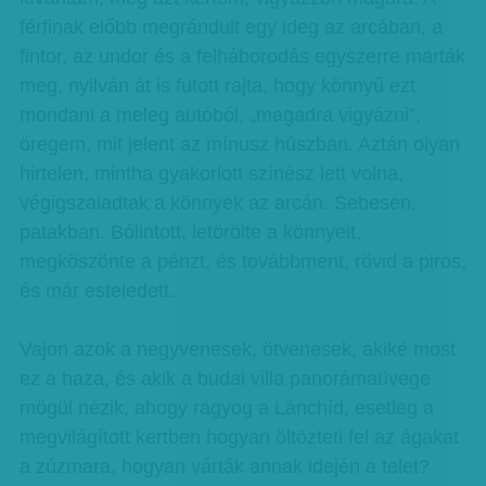
férfinak előbb megrándult egy ideg az arcában, a
fintor, az undor és a felháborodás egyszerre marták
meg, nyilván át is futott rajta, hogy könnyű ezt
mondani a meleg autóból, „magadra vigyázni”,
öregem, mit jelent az mínusz húszban. Aztán olyan
hirtelen, mintha gyakorlott színész lett volna,
végigszaladtak a könnyek az arcán. Sebesen,
patakban. Bólintott, letörölte a könnyeit,
megköszönte a pénzt, és továbbment, rövid a piros,
és már esteledett.
Vajon azok a negyvenesek, ötvenesek, akiké most
ez a haza, és akik a budai villa panorámaüvege
mögül nézik, ahogy ragyog a Lánchíd, esetleg a
megvilágított kertben hogyan öltözteti fel az ágakat
a zúzmara, hogyan várták annak idején a telet?