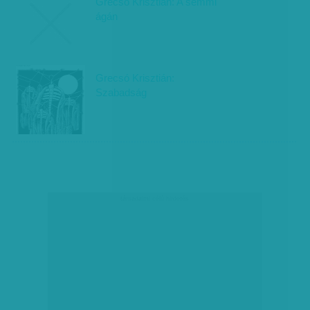
Grecsó Krisztián: A semmi
ágán
Grecsó Krisztián:
Szabadság
társadalmi célú hirdetés