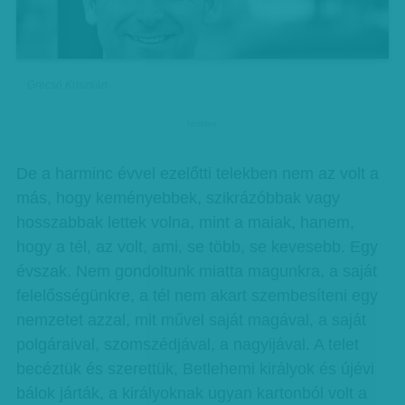
Grecsó Krisztián
hirdetes
De a harminc évvel ezelőtti telekben nem az volt a
más, hogy keményebbek, szikrázóbbak vagy
hosszabbak lettek volna, mint a maiak, hanem,
hogy a tél, az volt, ami, se több, se kevesebb. Egy
évszak. Nem gondoltunk miatta magunkra, a saját
felelősségünkre, a tél nem akart szembesíteni egy
nemzetet azzal, mit művel saját magával, a saját
polgáraival, szomszédjával, a nagyijával. A telet
becéztük és szerettük, Betlehemi királyok és újévi
bálok járták, a királyoknak ugyan kartonból volt a