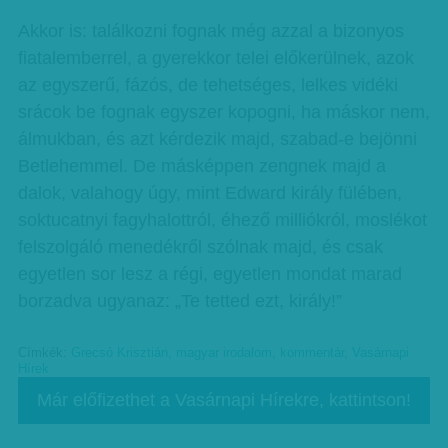
Akkor is: találkozni fognak még azzal a bizonyos
fiatalemberrel, a gyerekkor telei előkerülnek, azok
az egyszerű, fázós, de tehetséges, lelkes vidéki
srácok be fognak egyszer kopogni, ha máskor nem,
álmukban, és azt kérdezik majd, szabad-e bejönni
Betlehemmel. De másképpen zengnek majd a
dalok, valahogy úgy, mint Edward király fülében,
soktucatnyi fagyhalottról, éhező milliókról, moslékot
felszolgáló menedékről szólnak majd, és csak
egyetlen sor lesz a régi, egyetlen mondat marad
borzadva ugyanaz: „Te tetted ezt, király!”
Címkék:
Grecsó Krisztián
,
magyar irodalom
,
kommentár
,
Vasárnapi
Hírek
Már előfizethet a Vasárnapi Hírekre, kattintson!