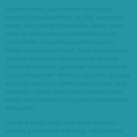
Szegény Pósán László viszont nem figyelt a
megfelelő folyadékbevitelre, és talán napszúrást
kapott, azért beszélt hülyeségeket, amikor azzal
védte az állami tankönyv-monopóliumot, hogy
„nincs kétféle másodfokú egyenlet meg nincs
kétféle kovalens kötés. Csak, hogy világos konkrét
dolgokról beszéljünk. Vannak tények, amelyek
minden tankönyvben ugyanolyan tartalommal kell,
hogy szerepeljenek”. Mondjuk, egy kevés igazsága
azért van, mert nincs kétféle kovalens kötés, csak
háromféle. Világos, hogy konkrét dolgokról ilyen
időben nem érdemes országgyűlési képviselőknek
értekezniük.
Meg az is biztos, hogy Lázár János fejében is
kicsapta a biztosítékot a forróság, egy hűvösebb