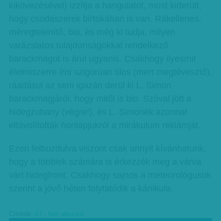
kikövezésével) izzítja a hangulatot, most kiderült,
hogy csodaszerek birtokában is van. Rákellenes,
méregtelenítő, bio, és még ki tudja, milyen
varázslatos tulajdonságokkal rendelkező
barackmagot is árul ugyanis. Csakhogy ilyesmit
élelmiszerre írni szigorúan tilos (mert megtévesztő),
ráadásul az sem igazán derül ki L. Simon
barackmagjáról, hogy mitől is bio. Szóval jött a
hidegzuhany (végre!), és L. Simonék azonnal
eltávolították honlapjukról a mirákulum reklámját.
Ezen felbuzdulva viszont csak annyit kívánhatunk,
hogy a többiek számára is érkezzék meg a várva
várt hidegfront. Csakhogy sajnos a meteorológusok
szerint a jövő héten folytatódik a kánikula.
Címkék:
A7 - heti abszurd