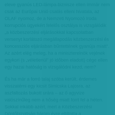
eleve gyanús LED-lámpa-biznisze ellen immár nem
csak az Európai Unió csalás elleni hivatala, az
OLAF nyomoz, de a Nemzeti Nyomozó Iroda
korrupciós ügyekért felelős osztálya is vizsgálódik
„a közbeszerzési eljárásokkal kapcsolatban
versenyt korlátozó megállapodás közbeszerzési és
koncessziós eljárásban bűntettének gyanúja miatt”.
Az azért elég meleg, ha a miniszterelnök vejének
egykori (s „véletlenül” jó időben eladott) cége ellen
egy hazai hatóság is vizsgálódni kezd, nem?
És ha már a forró talaj szóba került, érdemes
visszatérni egy kicsit Simicska Lajosra, az
aszfaltozás bukott urára – az ő agyvize
valószínűleg nem a hőség miatt forrt fel a héten.
Sokkal inkább azért, mert a Közbeszerzési
Döntőbizottság három évre eltiltotta a