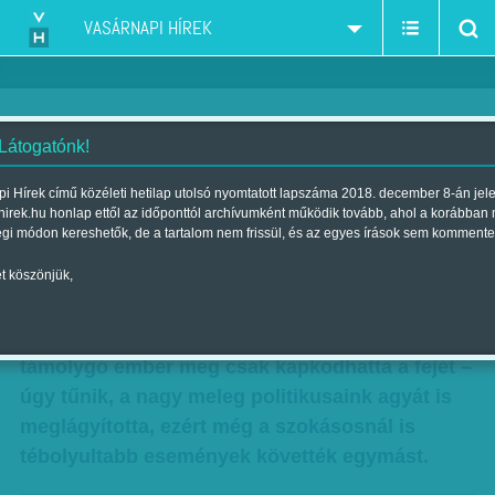
VASÁRNAPI HÍREK
 Látogatónk!
Heti abszurd: Agylágyulás
i Hírek című közéleti hetilap utolsó nyomtatott lapszáma 2018. december 8-án jel
hirek.hu honlap ettől az időponttól archívumként működik tovább, ahol a korábban
Szerző:
Diószegi-Horváth Nóra
| Megjelent a 2015. július 25.-i
égi módon kereshetők, de a tartalom nem frissül, és az egyes írások sem kommente
lapszámban
t köszönjük,
Igen, ezt a hetet egyértelműen a kánikula
tematizálta. A forróság kábulatában tétován
támolygó ember meg csak kapkodhatta a fejét –
úgy tűnik, a nagy meleg politikusaink agyát is
meglágyította, ezért még a szokásosnál is
tébolyultabb események követték egymást.