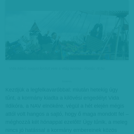
Vida Ildikó: nagyot fordult vele a világ kereke - Forrás: rtl.hu
hirdetes
Kezdjük a legfelkavaróbbal: miután hetekig úgy
tűnt, a kormány kiadta a kilövési engedélyt Vida
Ildikóra, a NAV elnökére, végül a hét elején mégis
attól volt hangos a sajtó, hogy ő maga mondott fel –
méghozzá két hónappal ezelőtt! Úgy tűnik, a meleg
nincs jó hatással a kormány embereinek közös