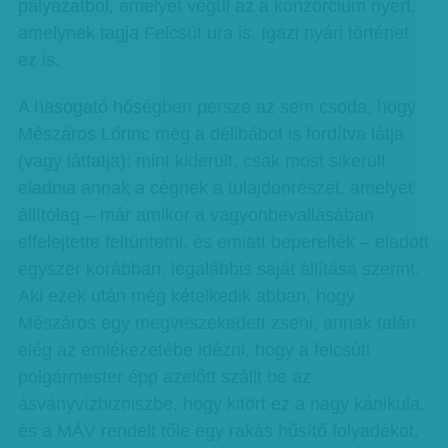
pályázatból, amelyet végül az a konzorcium nyert,
amelynek tagja Felcsút ura is. Igazi nyári történet
ez is.
A hasogató hőségben persze az sem csoda, hogy
Mészáros Lőrinc még a délibábot is fordítva látja
(vagy láttatja): mint kiderült, csak most sikerült
eladnia annak a cégnek a tulajdonrészét, amelyet
állítólag – már amikor a vagyonbevallásában
elfelejtette feltüntetni, és emiatt beperelték – eladott
egyszer korábban, legalábbis saját állítása szerint.
Aki ezek után még kételkedik abban, hogy
Mészáros egy megveszekedett zseni, annak talán
elég az emlékezetébe idézni, hogy a felcsúti
polgármester épp azelőtt szállt be az
ásványvízbizniszbe, hogy kitört ez a nagy kánikula,
és a MÁV rendelt tőle egy rakás hűsítő folyadékot.