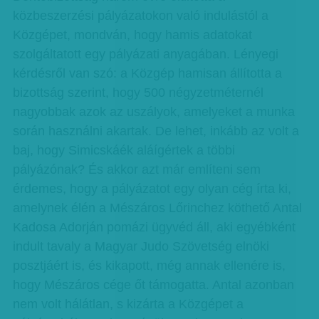
közbeszerzési pályázatokon való indulástól a
Közgépet, mondván, hogy hamis adatokat
szolgáltatott egy pályázati anyagában. Lényegi
kérdésről van szó: a Közgép hamisan állította a
bizottság szerint, hogy 500 négyzetméternél
nagyobbak azok az uszályok, amelyeket a munka
során használni akartak. De lehet, inkább az volt a
baj, hogy Simicskáék aláígértek a többi
pályázónak? És akkor azt már említeni sem
érdemes, hogy a pályázatot egy olyan cég írta ki,
amelynek élén a Mészáros Lőrinchez köthető Antal
Kadosa Adorján pomázi ügyvéd áll, aki egyébként
indult tavaly a Magyar Judo Szövetség elnöki
posztjáért is, és kikapott, még annak ellenére is,
hogy Mészáros cége őt támogatta. Antal azonban
nem volt hálátlan, s kizárta a Közgépet a