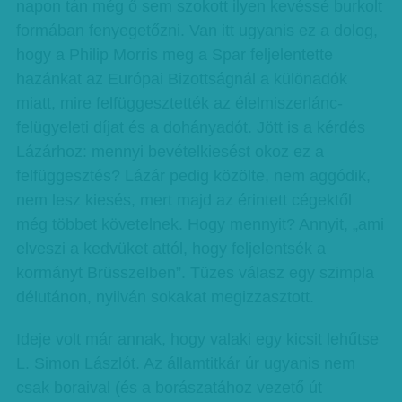
napon tán még ő sem szokott ilyen kevéssé burkolt
formában fenyegetőzni. Van itt ugyanis ez a dolog,
hogy a Philip Morris meg a Spar feljelentette
hazánkat az Európai Bizottságnál a különadók
miatt, mire felfüggesztették az élelmiszerlánc-
felügyeleti díjat és a dohányadót. Jött is a kérdés
Lázárhoz: mennyi bevételkiesést okoz ez a
felfüggesztés? Lázár pedig közölte, nem aggódik,
nem lesz kiesés, mert majd az érintett cégektől
még többet követelnek. Hogy mennyit? Annyit, „ami
elveszi a kedvüket attól, hogy feljelentsék a
kormányt Brüsszelben”. Tüzes válasz egy szimpla
délutánon, nyilván sokakat megizzasztott.
Ideje volt már annak, hogy valaki egy kicsit lehűtse
L. Simon Lászlót. Az államtitkár úr ugyanis nem
csak boraival (és a borászatához vezető út