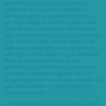
gondolkodására, ugyanis egymásnak teljesen
ellentmondó hírek kezdtek el a lemondásról
kiszivárogni (akadt, aki csípőből cáfolni akarta a
hírt, Orbán állítólag először nem fogadta el, aztán
mégis, de csak a családi okokra való hivatkozás
miatt, Rogán Antal meg végül még egy kicsit meg is
védte a távozó elnököt), miközben kiderült, Vida
Ildikó csak a jéghegy csúcsa volt, rajta kívül egy
teljes régiónyi ember hagyta már el az adóhivatalt,
főként az alacsony fizetés miatt. Az azért
gyanítható, hogy Vida Ildikó nem ezért adta be a
felmondását. Mindeközben egyesek máris azt
susogják, hogy a NAV is Lázár János irányítása alá
kerül. Akkor vélhetően egy fokkal hűvösebb lesz
majd ott is a hangulat.
Forró lett a talaj Tiborcz István lába alatt is, akinek