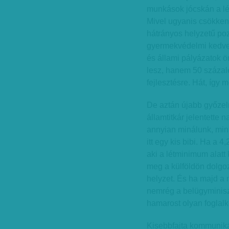
munkások jócskán a lé
Mivel ugyanis csökken
hátrányos helyzetű poz
gyermekvédelmi kedve
és állami pályázatok 
lesz, hanem 50 százal
fejlesztésre. Hát, így 
De aztán újabb győze
államtitkár jelentette
annyian minálunk, min
itt egy kis bibi. Ha a 4
aki a létminimum alat
meg a külföldön dolgo
helyzet. És ha majd a 
nemrég a belügyminiszt
hamarost olyan foglalk
Kisebbfajta kommuniká