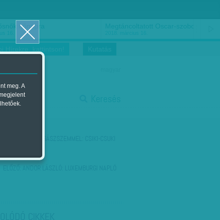
ősnők nőnapra
Megtáncoltatott Oscar-szobor
us 16.
2018. március 16.
i Hírekre, kattintson!
Kutatás
magyar
ent meg. A
start
 megjelent
Keresés
lhetőek.
stop
KÖVETKEZŐ:
JOGÁSZSZEMMEL: CSIKI-CSUKI
ELŐZŐ:
ANDOR LÁSZLÓ: LUXEMBURGI NAPLÓ
OLÓDÓ CIKKEK