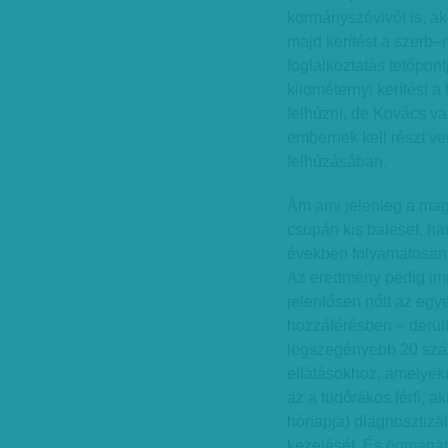
kormányszóvivőt is, ak
majd kerítést a szerb–
foglalkoztatás tetőpont
kilométernyi kerítést 
felhúzni, de Kovács val
embernek kell részt v
felhúzásában.
Ám ami jelenleg a ma
csupán kis baleset, ha
években folyamatosan cs
Az eredmény pedig imm
jelentősen nőtt az eg
hozzáférésben – derült
legszegényebb 20 szá
ellátásokhoz, amelyekre
az a tüdőrákos férfi, 
hónapja) diagnosztizá
kezelését. És önmagát