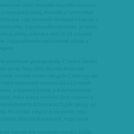
tminimum alatt), rosszabb helyzetbe kerülnek.
 a munkanélküliség, elvesztik a halmozottan
íciójukat, s így kevesebb támogatást kapnak a
zményhez, a gyermekétkeztetéshez, az uniós
önrésze pedig számukra nem 10-15 százalék
ék. Vagyis jóformán esélytelenné válnak a
megérte.
lmi jelentéssel gazdagodtunk, Czomba Sándor
 nagy garral, hogy 1992 óta nem dolgoztak
t most. Annyira szépen hangzik! Csakhogy van
,2 millió dolgozóból levonjuk azt a 2,2 milliót,
t keres, a közmunkásokat, a diákmunkásokat
zókat, máris sokkal kevésbé tűnik szépnek a
menekülteket is közmunkára fogják (ahogy azt
er felvázolta), még az is megeshet, hogy
oztatási statisztikákat kapunk, hogy csuda.
ciós baleset érte egyébiránt Kovács Zoltán