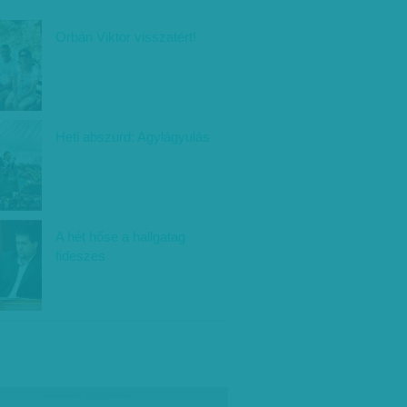
Orbán Viktor visszatért!
Heti abszurd: Agylágyulás
A hét hőse a hallgatag
fideszes
társadalmi célú hirdetés