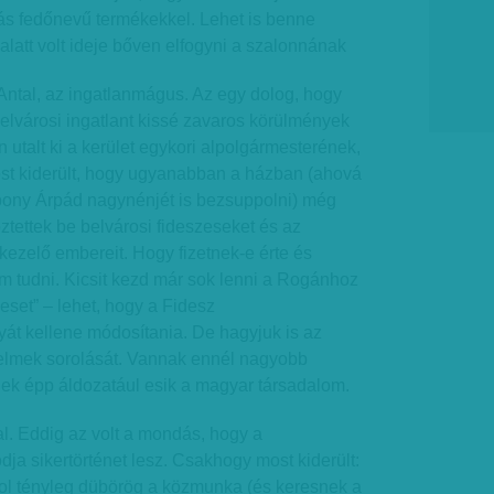
s fedőnevű termékekkel. Lehet is benne
alatt volt ideje bőven elfogyni a szalonnának
ntal, az ingatlanmágus. Az egy dolog, hogy
 belvárosi ingatlant kissé zavaros körülmények
n utalt ki a kerület egykori alpolgármesterének,
ost kiderült, hogy ugyanabban a házban (ahová
bony Árpád nagynénjét is bezsuppolni) még
ztettek be belvárosi fideszeseket és az
ezelő embereit. Hogy fizetnek-e érte és
m tudni. Kicsit kezd már sok lenni a Rogánhoz
eset” – lehet, hogy a Fidesz
yát kellene módosítania. De hagyjuk is az
elmek sorolását. Vannak ennél nagyobb
nek épp áldozatául esik a magyar társadalom.
. Eddig az volt a mondás, hogy a
dja sikertörténet lesz. Csakhogy most kiderült:
hol tényleg dübörög a közmunka (és keresnek a