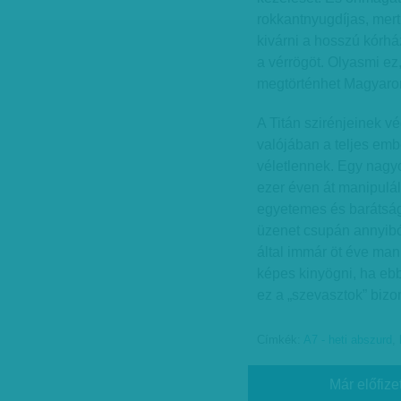
rokkantnyugdíjas, mert
kivárni a hosszú kórház
a vérrögöt. Olyasmi e
megtörténhet Magyaror
A Titán szirénjeinek vé
valójában a teljes emb
véletlennek. Egy nagy
ezer éven át manipulál
egyetemes és barátság
üzenet csupán annyiból
által immár öt éve man
képes kinyögni, ha ebb
ez a „szevasztok” biz
Címkék:
A7 - heti abszurd
,
Már előfize