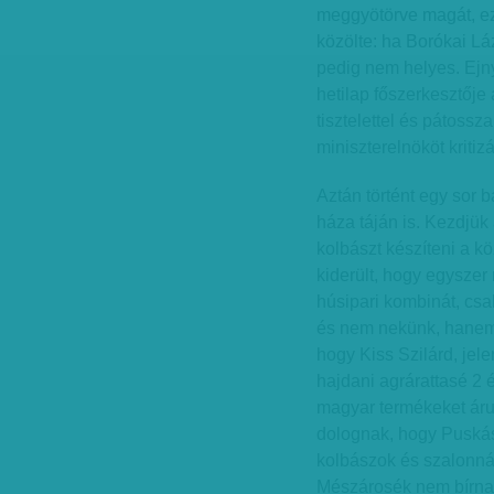
meggyötörve magát, ez
közölte: ha Borókai Láz
pedig nem helyes. Ejny
hetilap főszerkesztője
tisztelettel és pátoss
miniszterelnököt kritiz
Aztán történt egy sor 
háza táján is. Kezdjük
kolbászt készíteni a 
kiderült, hogy egyszer
húsipari kombinát, cs
és nem nekünk, hanem a
hogy Kiss Szilárd, jel
hajdani agrárattasé 2 
magyar termékeket áru
dolognak, hogy Puskás
kolbászok és szalonnák
Mészárosék nem bírnak.