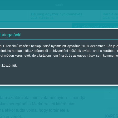
hirdetés
Ha még egyszer nyolcvanéves…
Barbie-h
2018. március 16.
2018. márci
Már előfizethet a Vasárnap
 Látogatónk!
i Hírek című közéleti hetilap utolsó nyomtatott lapszáma 2018. december 8-án jel
hirek.hu honlap ettől az időponttól archívumként működik tovább, ahol a korábban
ókusz
Szerintem
Ízlés
Sport
égi módon kereshetők, de a tartalom nem frissül, és az egyes írások sem kommente
t köszönjük,
: Szevasztok!
óra
| Megjelent a 2015. július 31.-i lapszámban
ltam az áldozata, mint valamennyien – mondja
ars seregéből a Merkúrra tett kitérő után
ha akkor tudta volna, hogy története a
KAPCS
ján ér véget…