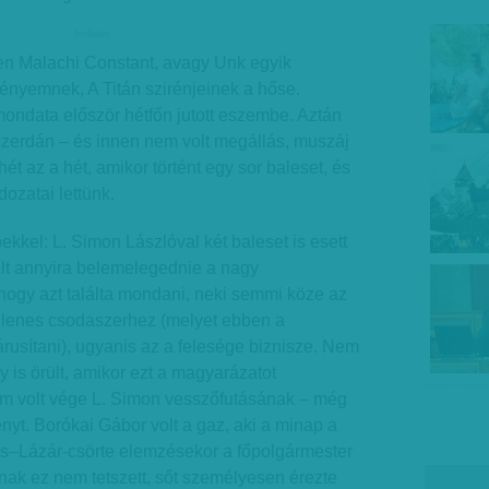
hirdetes
n Malachi Constant, avagy Unk egyik
nyemnek, A Titán szirénjeinek a hőse.
ondata először hétfőn jutott eszembe. Aztán
szerdán – és innen nem volt megállás, muszáj
hét az a hét, amikor történt egy sor baleset, és
ozatai lettünk.
kel: L. Simon Lászlóval két baleset is esett
ült annyira belemelegednie a nagy
ogy azt találta mondani, neki semmi köze az
ákellenes csodaszerhez (melyet ebben a
rusítani), ugyanis az a felesége biznisze. Nem
y is örült, amikor ezt a magyarázatot
em volt vége L. Simon vesszőfutásának – még
nyt. Borókai Gábor volt a gaz, aki a minap a
ós–Lázár-csörte elemzésekor a főpolgármester
onnak ez nem tetszett, sőt személyesen érezte