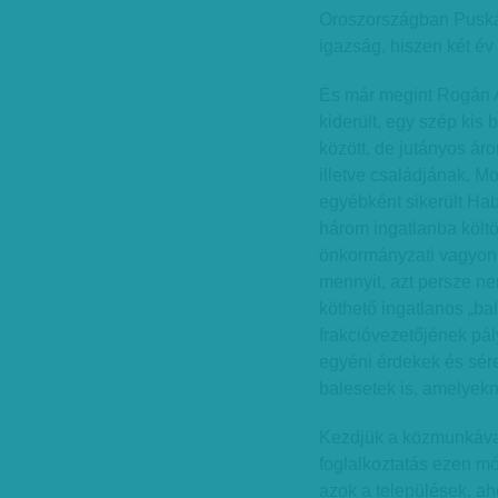
Oroszországban Puská
igazság, hiszen két év 
És már megint Rogán A
kiderült, egy szép kis
között, de jutányos áro
illetve családjának. M
egyébként sikerült Ha
három ingatlanba költö
önkormányzati vagyonk
mennyit, azt persze ne
köthető ingatlanos „bal
frakcióvezetőjének pál
egyéni érdekek és sér
balesetek is, amelyek
Kezdjük a közmunkával
foglalkoztatás ezen mó
azok a települések, a