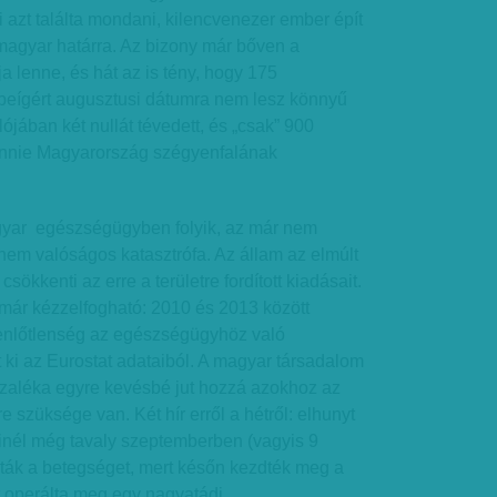
i azt találta mondani, kilencvenezer ember épít
magyar határra. Az bizony már bőven a
ja lenne, és hát az is tény, hogy 175
a beígért augusztusi dátumra nem lesz könnyű
ójában két nullát tévedett, és „csak” 900
ennie Magyarország szégyenfalának
gyar egészségügyben folyik, az már nem
nem valóságos katasztrófa. Az állam az elmúlt
ökkenti az erre a területre fordított kiadásait.
ár kézzelfogható: 2010 és 2013 között
yenlőtlenség az egészségügyhöz való
 ki az Eurostat adataiból. A magyar társadalom
zaléka egyre kevésbé jut hozzá azokhoz az
 szüksége van. Két hír erről a hétről: elhunyt
akinél még tavaly szeptemberben (vagyis 9
lták a betegséget, mert későn kezdték meg a
 operálta meg egy nagyatádi