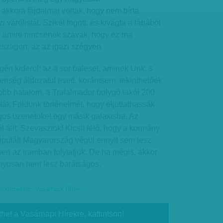
 akkora fájdalmai voltak, hogy nem bírta
i várólistát. Szikét fogott, és kivágta a lábából
z, amire nincsenek szavak, hogy ez ma
szágon, az az igazi szégyen.
gén kiderül: az a sor baleset, aminek Unk, s
eriség áldozatul esett, korántsem tekinthetőek
obb hatalom, a Trafalmador bolygó lakói 200
ták Földünk történelmét, hogy eljuttathassák
os üzenetüket egy másik galaxisba. Az
 állt: Szevasztok! Kicsit félő, hogy a kormány
ipulált Magyarország végül ennyit sem lesz
en az iramban folytatjuk. De ha mégis, akkor
onyosan nem lesz barátságos.
kommentár
,
Vasárnapi Hírek
thet a Vasárnapi Hírekre, kattintson!