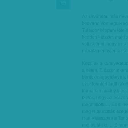
Az Űrvándor, más néve
kedvenc Vonnegut-regé
Tulajdonképpeni tételm
kedden kétszer, majd 
volt rájönni, hogy ez a 
mi valamennyien az áld
Kezdjük a könnyedebbek
a héten. Először siker
barackmagbotrányba, h
ezer forintért árult r
formában amúgy tilos á
biztos, hogy az asszon
meghallotta… És itt n
meg is bántották szegé
Heti Válaszban a Tarl
mellett állt ki. L. Sim