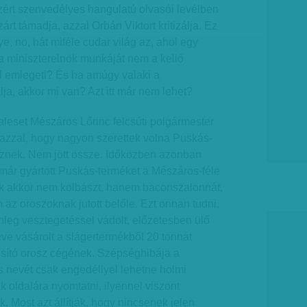
ért szenvedélyes hangulatú olvasói levélben
árt támadja, azzal Orbán Viktort kritizálja. Ez
e, no, hát miféle cudar világ az, ahol egy
 a miniszterelnök munkáját nem a kellő
zal emlegeti? És ha amúgy valaki a
álja, akkor mi van? Azt itt már nem lehet?
baleset Mészáros Lőrinc felcsúti polgármester
 azzal, hogy nagyon szerettek volna Puskás-
köznek. Nem jött össze. Időközben azonban
 már gyártott Puskás-terméket a Mészáros-féle
ak akkor nem kolbászt, hanem baconszalonnát,
z oroszoknak jutott belőle. Ezt onnan tudni,
enleg vesztegetéssel vádolt, előzetesben ülő
éve vásárolt a slágertermékből 20 tonnát
sító orosz cégének. Szépséghibája a
 nevét csak engedéllyel lehetne holmi
 oldalára nyomtatni, ilyennel viszont
 Most azt állítják, hogy nincsenek jelen