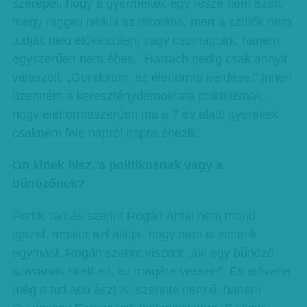
szerepel, hogy a gyermekek egy része nem azért
megy reggeli nélkül az iskolába, mert a szülők nem
tudják neki előkészíteni vagy csomagolni, hanem
egyszerűen nem éhes.” Harrach pedig csak annyit
válaszolt: „Gondolom, ez életforma kérdése.” Innen
üzenném a kereszténydemokrata politikusnak,
hogy életformaszerűen ma a 7 év alatti gyerekek
csaknem fele napról napra éhezik.
Ön kinek hisz, a politikusnak vagy a
bűnözőnek?
Portik Tamás szerint Rogán Antal nem mond
igazat, amikor azt állítja, hogy nem is ismerik
egymást. Rogán szerint viszont „aki egy bűnöző
szavának hitelt ad, az magára vessen”. És elővette
még a tuti adu ászt is: szerinte nem ő, hanem