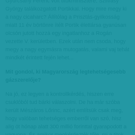
Gyurcsány Ferenc volt titokminisztere, Szilvásy
György találkozgatott Portikkal. Hogy mire megy ki
a nagy cicaharc? Állítólag a Prisztás-gyilkosság
miatt 11 év börtönre ítélt Portik élettársa gyanúsan
olcsón jutott hozzá egy ingatlanhoz a Rogán
vezette V. kerületben. Ezek után nem csoda, hogy
megy a nagy egymásra mutogatás, valami vaj tehát
mindkét érintett fején lehet...
Mit gondol, ki Magyarország legtehetségesebb
gázszerelője?
Na jó, ez legyen a kontrollkérdés, hiszen erre
csuklóból tud bárki válaszolni. De ha már szóba
került Mészáros Lőrinc, azért említsük csak meg,
hogy valóban tehetséges emberről van szó, hisz
alig öt hónap alatt 300 millió forinttal gyarapodott a
vagyona. És amikor megkérdezték tőle, mi a titok,