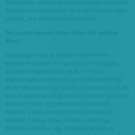
Emília járkál csalási ügy miatt bíróságra. Ezek után
érdemes lesz gyanakodni: ha a HírTv szerint napos
idő lesz, jobb előkészíteni az esernyőt.
Ön szerint Harrach Péter mikor volt utoljára
éhes?
Nyilvánvaló, hogy az alibipárt elnöke immár
teljesen elvesztette a kapcsolatot a valósággal.
2014-ben Magyarország egyik, ha nem a
legsúlyosabb problémája a gyermekszegénység,
és ez még akkor is így van, ha a kormány és az alá
tartozó statisztikusok igyekeznek minden eszközzel
eltitkolni a tényt. Így jelenthette ki a köztévé
riportere a kereszténydemokrata politikussal
készített interjúja során: „Múltkor láttam egy
érdekes kimutatást, egy felmérést, amiben az