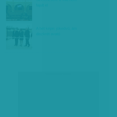
fajult el
A hét képe: jókedvű, ám
diszkrét avató
társadalmi célú hirdetés