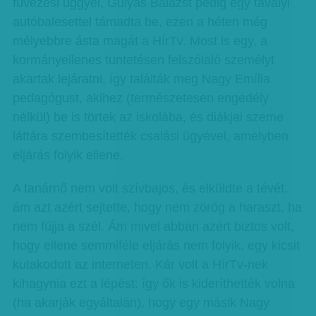
füvezési üggyel, Gulyás Balázst pedig egy tavalyi
autóbalesettel támadta be, ezen a héten még
mélyebbre ásta magát a HírTv. Most is egy, a
kormányellenes tüntetésen felszólaló személyt
akartak lejáratni, így találták meg Nagy Emília
pedagógust, akihez (természetesen engedély
nélkül) be is törtek az iskolába, és diákjai szeme
láttára szembesítették csalási ügyével, amelyben
eljárás folyik ellene.
A tanárnő nem volt szívbajos, és elküldte a tévét,
ám azt azért sejtette, hogy nem zörög a haraszt, ha
nem fújja a szél. Ám mivel abban azért biztos volt,
hogy ellene semmiféle eljárás nem folyik, egy kicsit
kutakodott az interneten. Kár volt a HírTv-nek
kihagynia ezt a lépést: így ők is kideríthették volna
(ha akarják egyáltalán), hogy egy másik Nagy