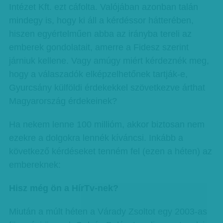
Intézet Kft. ezt cáfolta. Valójában azonban talán
mindegy is, hogy ki áll a kérdéssor hátterében,
hiszen egyértelműen abba az irányba tereli az
emberek gondolatait, amerre a Fidesz szerint
járniuk kellene. Vagy amúgy miért kérdeznék meg,
hogy a válaszadók elképzelhetőnek tartják-e,
Gyurcsány külföldi érdekekkel szövetkezve árthat
Magyarország érdekeinek?
Ha nekem lenne 100 millióm, akkor biztosan nem
ezekre a dolgokra lennék kíváncsi. Inkább a
következő kérdéseket tenném fel (ezen a héten) az
embereknek:
Hisz még ön a HírTv-nek?
Miután a múlt héten a Várady Zsoltot egy 2003-as