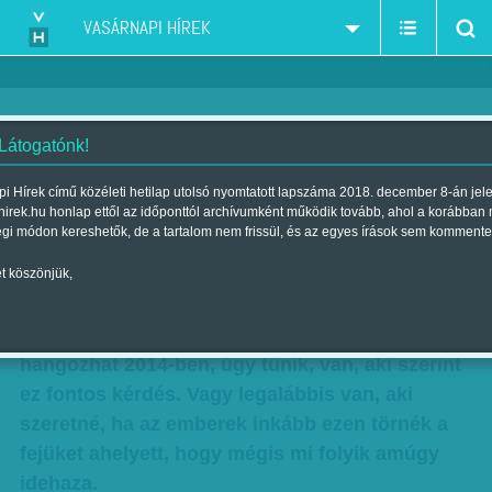
VASÁRNAPI HÍREK
 Látogatónk!
Heti abszurd: Van még kérdés?
i Hírek című közéleti hetilap utolsó nyomtatott lapszáma 2018. december 8-án jel
hirek.hu honlap ettől az időponttól archívumként működik tovább, ahol a korábban
Szerző:
Diószegi-Horváth Nóra
| Megjelent a 2014. december 07.-i
égi módon kereshetők, de a tartalom nem frissül, és az egyes írások sem kommente
lapszámban
t köszönjük,
Ki kellene-e tiltani Gyurcsány Ferencet a
Parlamentből? Bármennyire is furcsának
hangozhat 2014-ben, úgy tűnik, van, aki szerint
ez fontos kérdés. Vagy legalábbis van, aki
szeretné, ha az emberek inkább ezen törnék a
fejüket ahelyett, hogy mégis mi folyik amúgy
idehaza.