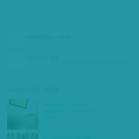
KÖVETKEZŐ:
GÁL J. ZOLTÁN:…
ELŐZŐ:
A HÉT KÉPE:…
KAPCSOLÓDÓ CIKKEK
Heti abszurd: Schmitt
hátradőlhet - Ez már az új
stílus
Szerencsére a vita nem