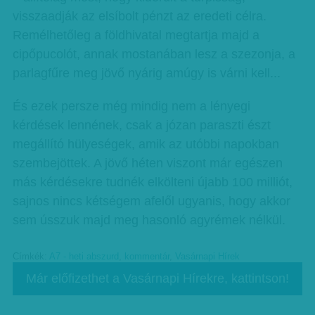
visszaadják az elsíbolt pénzt az eredeti célra.
Remélhetőleg a földhivatal megtartja majd a
cipőpucolót, annak mostanában lesz a szezonja, a
parlagfűre meg jövő nyárig amúgy is várni kell...
És ezek persze még mindig nem a lényegi
kérdések lennének, csak a józan paraszti észt
megállító hülyeségek, amik az utóbbi napokban
szembejöttek. A jövő héten viszont már egészen
más kérdésekre tudnék elkölteni újabb 100 milliót,
sajnos nincs kétségem afelől ugyanis, hogy akkor
sem ússzuk majd meg hasonló agyrémek nélkül.
Címkék:
A7 - heti abszurd
,
kommentár
,
Vasárnapi Hírek
Már előfizethet a Vasárnapi Hírekre, kattintson!