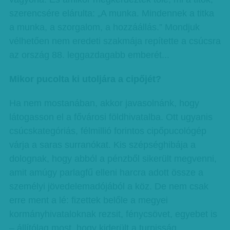
szerencsére elárulta: „A munka. Mindennek a titka
a munka, a szorgalom, a hozzáállás.” Mondjuk
vélhetően nem eredeti szakmája repítette a csúcsra
az ország 88. leggazdagabb emberét...
Mikor pucolta ki utoljára a cipőjét?
Ha nem mostanában, akkor javasolnánk, hogy
látogasson el a fővárosi földhivatalba. Ott ugyanis
csúcskategóriás, félmillió forintos cipőpucológép
várja a saras surranókat. Kis szépséghibája a
dolognak, hogy abból a pénzből sikerült megvenni,
amit amúgy parlagfű elleni harcra adott össze a
személyi jövedelemadójából a köz. De nem csak
erre ment a lé: fizettek belőle a megyei
kormányhivataloknak rezsit, fénycsövet, egyebet is
– állítólag most, hogy kiderült a turpisság,