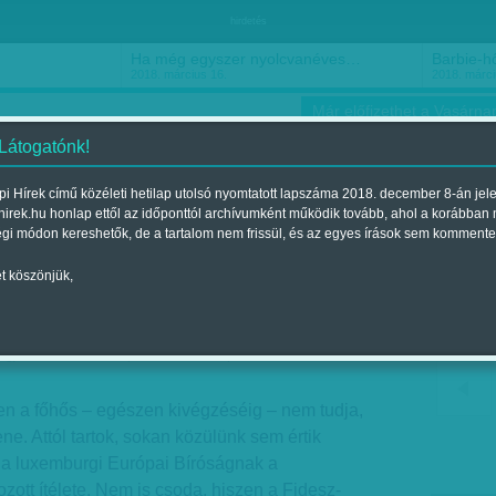
hirdetés
Ha még egyszer nyolcvanéves…
Barbie-h
2018. március 16.
2018. márci
Már előfizethet a Vasárnap
 Látogatónk!
i Hírek című közéleti hetilap utolsó nyomtatott lapszáma 2018. december 8-án jel
hirek.hu honlap ettől az időponttól archívumként működik tovább, ahol a korábban
ókusz
Szerintem
Ízlés
Sport
égi módon kereshetők, de a tartalom nem frissül, és az egyes írások sem kommente
t köszönjük,
l: 'A per'
egjelent a 2017. szeptember 09.-i lapszámban
n a főhős – egészen kivégzéséig – nem tudja,
lene. Attól tartok, sokan közülünk sem értik
l a luxemburgi Európai Bíróságnak a
zott ítélete. Nem is csoda, hiszen a Fidesz-