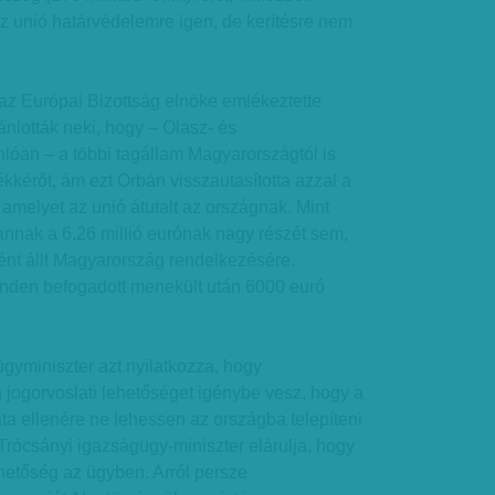
z unió határvédelemre igen, de kerítésre nem
az Európai Bizottság elnöke emlékeztette
ánlották neki, hogy – Olasz- és
óan – a többi tagállam Magyarországtól is
kérőt, ám ezt Orbán visszautasította azzal a
, amelyet az unió átutalt az országnak. Mint
annak a 6,26 millió eurónak nagy részét sem,
ént állt Magyarország rendelkezésére.
nden befogadott menekült után 6000 euró
ügyminiszter azt nyilatkozza, hogy
jogorvoslati lehetőséget igénybe vesz, hogy a
a ellenére ne lehessen az országba telepíteni
ó Trócsányi igazságügy-miniszter elárulja, hogy
ehetőség az ügyben. Arról persze