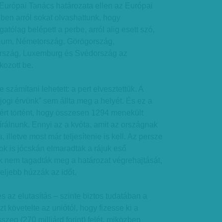
z Európai Tanács határozata ellen az Európai
zben arról sokat olvashattunk, hogy
tólag belépett a perbe, arról alig esett szó,
ium, Németország, Görögország,
ország, Luxemburg és Svédország az
kozott be.
 számítani lehetett: a pert elvesztettük. A
„jogi érvünk” sem állta meg a helyét. És ez a
ért történt, hogy összesen 1294 menekült
bírálnunk. Ennyi az a kvóta, amit az országnak
a, illetve most már teljesítenie is kell. Az persze
k is jócskán elmaradtak a rájuk eső
k nem tagadták meg a határozat végrehajtását,
eljebb húzzák az időt.
s az elutasítás – szinte biztos tudatában a
zt követelte az uniótól, hogy fizesse ki a
sszeg (270 milliárd forint) felét, miközben