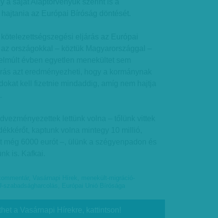
 a saját Alaptörvényük szerint is a
hajtania az Európai Bíróság döntését.
 kötelezettségszegési eljárás az Európai
l az országokkal – köztük Magyarországgal –
elmúlt évben egyetlen menekültet sem
járás azt eredményezheti, hogy a kormánynak
dokat kell fizetnie mindaddig, amíg nem hajtja
.
edvezményezettek lettünk volna – tőlünk vittek
ékkérőt, kaptunk volna mintegy 10 millió,
t még 6000 eurót –, ülünk a szégyenpadon és
nk is. Kafkai.
kommentár
,
Vasárnapi Hírek
,
menekült-migráció-
U-szabadságharcolás
,
Európai Unió Bírósága
thet a Vasárnapi Hírekre, kattintson!