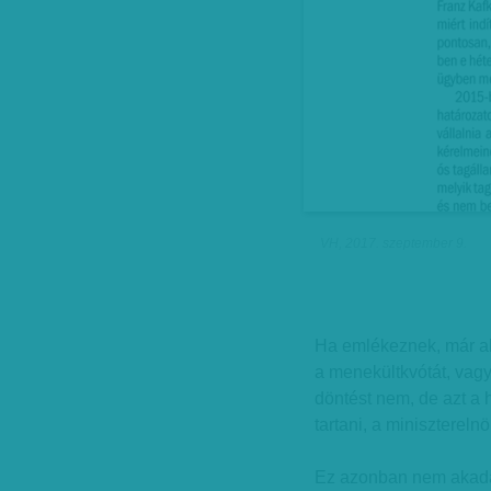
VH, 2017. szeptember 9.
Ha emlékeznek, már akk
a menekültkvótát, vagyi
döntést nem, de azt a h
tartani, a miniszterelnök
Ez azonban nem akadá