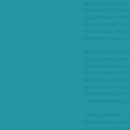
együtt pert indítson a
Bíróság előtt. És mikö
Lengyelország is támoga
hogy ugyanakkor Belg
Franciaország, Olasz
ellenkező oldalon avat
Bekövetkezett az, amire
bíróság előtt egyetlen 
nagy jogi erőlködés az
kérelmét ne kelljen el
teljesítenie kellett voln
igaz, hogy más országo
áthelyezésekkel, ám ő
nem pereskednek, legf
Orbán a pervesztés – é
bíróság döntése előtt a
határkerítésre költött ö