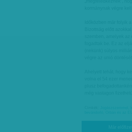
„megfeledkeznek”, hogy
kormánynak végre kell 
Időközben már folyik a
Bizottság előtt azokka
szemben, amelyek az 
fogadtak be. Ez az el
(nekünk) súlyos milliár
végre az unió döntését
Ahelyett tehát, hogy k
volna el 54 ezer mened
plusz befogadottankén
még vastagon fizethetü
Címkék:
Jogászszemmel
,
bevándorló
,
Orbán és az E
Már előfize