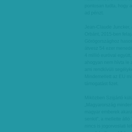
pontosan tudta, hogy a
ad pénzt.
Jean-Claude Juncker, 
Orbánt, 2015-ben felaj
Görögországhoz hasonl
átvesz 54 ezer menedék
4 millió euróval együtt
ahogyan nem hívta le 
ami rendkívüli segélyk
Mindemellett az EU mi
támogatást fizet.
Miközben Szijjártó kül
„Magyarország minden 
magyar emberek akarat
senkit”, a mellette áll
nincs is jogorvoslati l