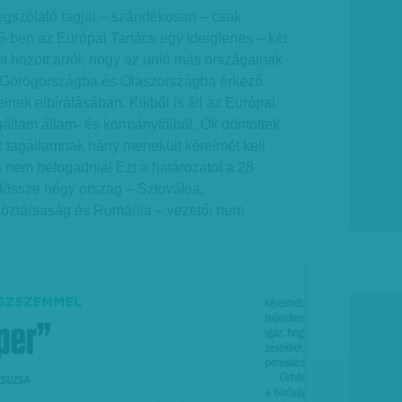
gszólaló tagjai – szándékosan – csak
5-ben az Európai Tanács egy ideiglenes – két
ot hozott arról, hogy az unió más országainak
a a Görögországba és Olaszországba érkező
ek elbírálásában. Kikből is áll az Európai
állam állam- és kormányfőiből. Ők döntöttek
ik tagállamnak hány menekült kérelmét kell
és nem befogadnia! Ezt a határozatot a 28
dössze négy ország – Szlovákia,
öztársaság és Románia – vezetői nem