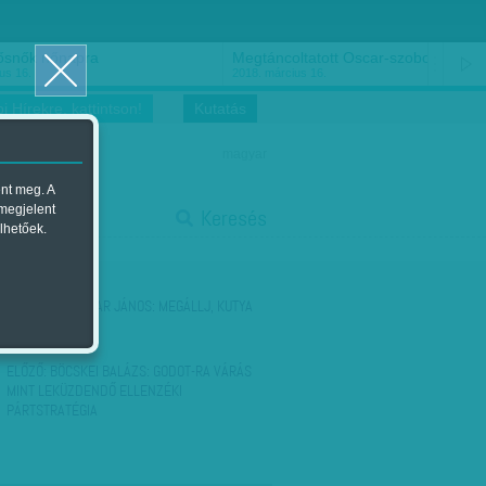
ősnők nőnapra
Megtáncoltatott Oscar-szobor
us 16.
2018. március 16.
i Hírekre, kattintson!
Kutatás
magyar
ent meg. A
start
 megjelent
Keresés
lhetőek.
stop
KÖVETKEZŐ:
AVAR JÁNOS: MEGÁLLJ, KUTYA
EURÓPA!
ELŐZŐ:
BÖCSKEI BALÁZS: GODOT-RA VÁRÁS
MINT LEKÜZDENDŐ ELLENZÉKI
PÁRTSTRATÉGIA