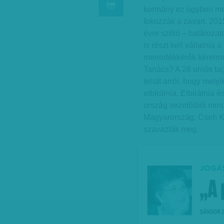
kormány ez ügyben me
fokozzák a zavart. 201
évre szóló – határozat
is részt kell vállalni
menedékkérők kérelmein
Tanács? A 28 uniós tag
tehát arról, hogy mely
elbírálnia. Elbírálnia 
ország vezetőiből min
Magyarország, Cseh K
szavazták meg.