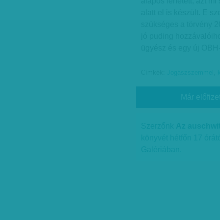
alapos lehetett, azt m
alatt el is készült. E s
szükséges a törvény 2
jó puding hozzávalóiho
ügyész és egy új OBH-
Címkék:
Jogászszemmel
,
Már előfize
Szerzőnk
Az auschwit
könyvét hétfőn 17 órátó
Galériában.