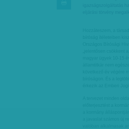
igazságszolgáltatás ha
eljárási törvény megal
Hozzáteszem, a társad
bíróság ítéleteiben kis
Országos Bírósági Hiv
„jelentősen csökkent 
magyar ügyek 10-15 évv
államtitkár nem egész
következő év végére m
bíróságon. És a legtö
érkezik az Emberi Jog
A tervezet minden olda
előterjesztést a kormá
a kormány álláspontjá
a javaslat számos új r
valóban alkalmasak ar