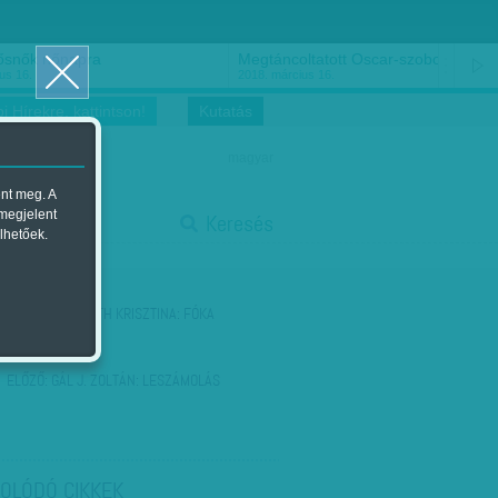
ősnők nőnapra
Megtáncoltatott Oscar-szobor
us 16.
2018. március 16.
i Hírekre, kattintson!
Kutatás
magyar
ent meg. A
start
 megjelent
Keresés
lhetőek.
stop
KÖVETKEZŐ:
TÓTH KRISZTINA: FÓKA
ELŐZŐ:
GÁL J. ZOLTÁN: LESZÁMOLÁS
OLÓDÓ CIKKEK