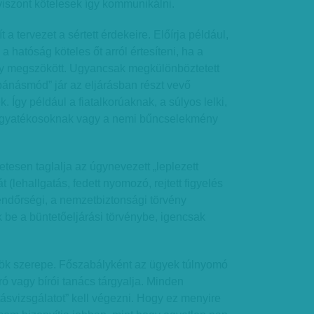
viszont kötelesek így kommunikálni.
t a tervezet a sértett érdekeire. Előírja például,
 a hatóság köteles őt arról értesíteni, ha a
agy megszökött. Ugyancsak megkülönböztetett
bánásmód” jár az eljárásban részt vevő
 Így például a fiatalkorúaknak, a súlyos lelki,
 fogyatékosoknak vagy a nemi bűncselekmény
etesen taglalja az úgynevezett „leplezett
(lehallgatás, fedett nyomozó, rejtett figyelés
rendőrségi, a nemzetbiztonsági törvény
 be a büntetőeljárási törvénybe, igencsak
kök szerepe. Főszabályként az ügyek túlnyomó
ró vagy bírói tanács tárgyalja. Minden
tásvizsgálatot” kell végezni. Hogy ez menyire