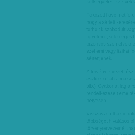
költségvetési szervek 
Fokozott figyelmet fordí
hogy a sértett kérésére
terhelt kiszabadult v
figyelem: „különleges 
bizonyos személyeknek.
szellemi vagy fizikai
sértettjének.
A törvénytervezet részl
eszközök” alkalmazását 
stb.). Gyakorlatilag a 
rendelkezéseit emelték
helyesen.
Visszaszorult az ülnö
többségét hivatásos bí
törvénytervezetnél „ha