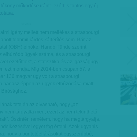
tékony működése iránt”, ezért is fontos egy új
kotása.
hirdetes
almi igény mellett nem mellékes a strasbourgi
zabott többmilliárdos kártérítés sem. Bár az
atal (OBH) elnöke, Handó Tünde szerint
az elhúzódó ügyek száma, és a strasbourgi
el ezelőttiek”, a statisztika és az igazságügyi
en ezt mondja. Míg 2014-ben csupán 57, a
ár 136 magyar ügy volt a strasbourgi
bb panasz éppen az ügyek elhúzódása miatt
i Bírósághoz.
lának tetején az olvasható, hogy „az
ny nem tárgyalta meg, ezért az nem tekinthető
nak”. Őszintén remélem, hogy ha megtárgyalja,
endelkezésével egyet fog érteni. Azok ugyanis
ra, hogy a büntetőeljárásokat egyszerűbbé,