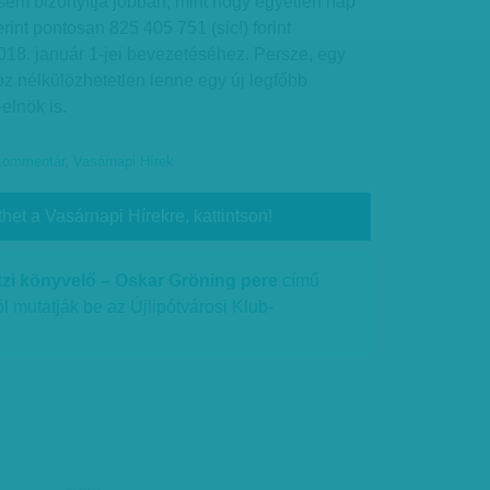
i sem bizonyítja jobban, mint hogy egyetlen nap
zerint pontosan 825 405 751 (sic!) forint
018. január 1-jei bevezetéséhez. Persze, egy
z nélkülözhetetlen lenne egy új legfőbb
elnök is.
kommentár
,
Vasárnapi Hírek
thet a Vasárnapi Hírekre, kattintson!
zi könyvelő – Oskar Gröning pere
című
l mutatják be az Újlipótvárosi Klub-