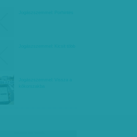
Jogászszemmel: Porhintés
Jogászszemmel: Kicsit több
Jogászszemmel: Vissza a
kőkorszakba
társadalmi célú hirdetés