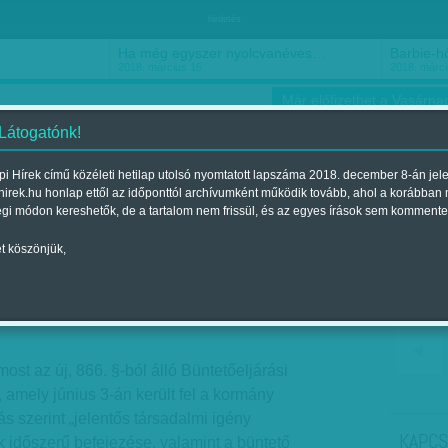
hirdetés
Ha még egyszer nyolcvanéves…
Barbie-h
2018. március 16.
2018. márci
Már előfizethet a Vasárnap
 Látogatónk!
i Hírek című közéleti hetilap utolsó nyomtatott lapszáma 2018. december 8-án jel
hirek.hu honlap ettől az időponttól archívumként működik tovább, ahol a korábban
ókusz
Szerintem
Ízlés
Sport
égi módon kereshetők, de a tartalom nem frissül, és az egyes írások sem kommente
t köszönjük,
el: A puding próbája
gjelent a 2016. június 11.-i lapszámban
ost az új, 866. §-ból álló Büntetőeljárási
, amely június 3-án került fel a kormány
s szerint „jelentős társadalmi igény
KAPCS
k időszerű befejezése, valamint a büntető