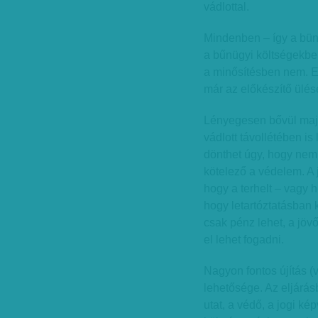
vádlottal.
Mindenben – így a bün
a bűnügyi költségekbe
a minősítésben nem. Ez
már az előkészítő ülése
Lényegesen bővül majd
vádlott távollétében is 
dönthet úgy, hogy nem 
kötelező a védelem. A 
hogy a terhelt – vagy 
hogy letartóztatásban k
csak pénz lehet, a jöv
el lehet fogadni.
Nagyon fontos újítás (v
lehetősége. Az eljárás
utat, a védő, a jogi ké