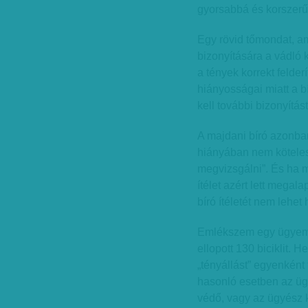
gyorsabbá és korszerű
Egy rövid tőmondat, am
bizonyítására a vádló k
a tények korrekt feld
hiányosságai miatt a b
kell további bizonyítás
A majdani bíró azonban
hiányában nem köteles
megvizsgálni”. És ha 
ítélet azért lett megal
bíró ítéletét nem lehet 
Emlékszem egy ügyemr
ellopott 130 biciklit. H
„tényállást” egyenként 
hasonló esetben az ügy
védő, vagy az ügyész 