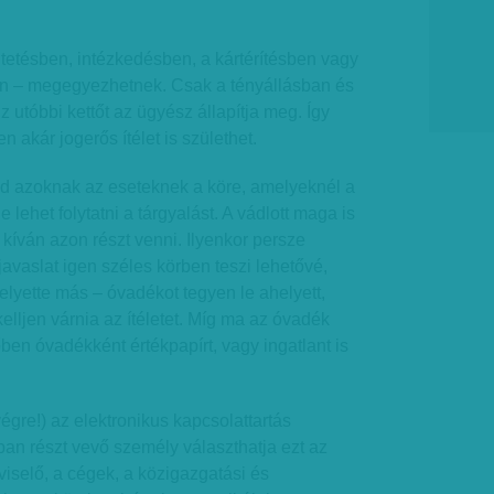
tetésben, intézkedésben, a kártérítésben vagy
n – megegyezhetnek. Csak a tényállásban és
 utóbbi kettőt az ügyész állapítja meg. Így
n akár jogerős ítélet is születhet.
 azoknak az eseteknek a köre, amelyeknél a
le lehet folytatni a tárgyalást. A vádlott maga is
kíván azon részt venni. Ilyenkor persze
javaslat igen széles körben teszi lehetővé,
helyette más – óvadékot tegyen le ahelyett,
elljen várnia az ítéletet. Míg ma az óvadék
őben óvadékként értékpapírt, vagy ingatlant is
égre!) az elektronikus kapcsolattartás
ban részt vevő személy választhatja ezt az
pviselő, a cégek, a közigazgatási és