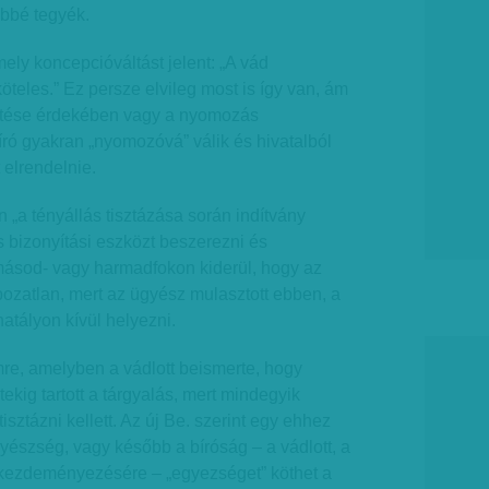
bbé tegyék.
ely koncepcióváltást jelent: „A vád
öteles.” Ez persze elvileg most is így van, ám
erítése érdekében vagy a nyomozás
író gyakran „nyomozóvá” válik és hivatalból
t elrendelnie.
 „a tényállás tisztázása során indítvány
 bizonyítási eszközt beszerezni és
másod- vagy harmadfokon kiderül, hogy az
apozatlan, mert az ügyész mulasztott ebben, a
hatályon kívül helyezni.
e, amelyben a vádlott beismerte, hogy
etekig tartott a tárgyalás, mert mindegyik
tisztázni kellett. Az új Be. szerint egy ehhez
észség, vagy később a bíróság – a vádlott, a
kezdeményezésére – „egyezséget” köthet a