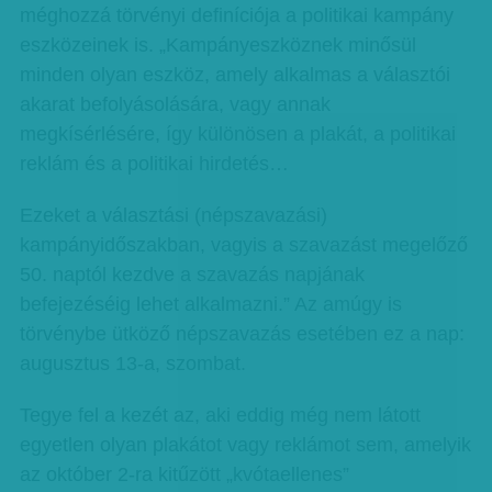
méghozzá törvényi definíciója a politikai kampány
eszközeinek is. „Kampányeszköznek minősül
minden olyan eszköz, amely alkalmas a választói
akarat befolyásolására, vagy annak
megkísérlésére, így különösen a plakát, a politikai
reklám és a politikai hirdetés…
Ezeket a választási (népszavazási)
kampányidőszakban, vagyis a szavazást megelőző
50. naptól kezdve a szavazás napjának
befejezéséig lehet alkalmazni.” Az amúgy is
törvénybe ütköző népszavazás esetében ez a nap:
augusztus 13-a, szombat.
Tegye fel a kezét az, aki eddig még nem látott
egyetlen olyan plakátot vagy reklámot sem, amelyik
az október 2-ra kitűzött „kvótaellenes”