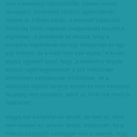
nem a kormányt népszerűsítik, hanem nemes
társadalmi, közérdekű célokról tájékoztatnak”.
Nekem dr. Fábián Adrián, a Nemzeti Választási
Bizottság (NVB) tagjának magyarázata tetszett a
legjobban. „A problémát az okozza, hogy a
kampány fogalmának van egy hétköznapi és egy
jogi értelme, és a kettő nem esik egybe.” A kiváló
jogász egyetért azzal, hogy „a beadvány tárgyát
képező sajtómegjelenések a szó hétköznapi
értelmében kampánynak minősülnek, de a
választási eljárási törvény szerint ez nem kampány,
ha pedig nem kampány, akkor az NVB-nek nincs is
hatásköre”.
Vagyis bár kampánynak látszik, de nem az. Mert
nem minden az, aminek látszik. Különösen, ha a
Fideszt kiszolgáló hatóságok nem is akarják, hogy