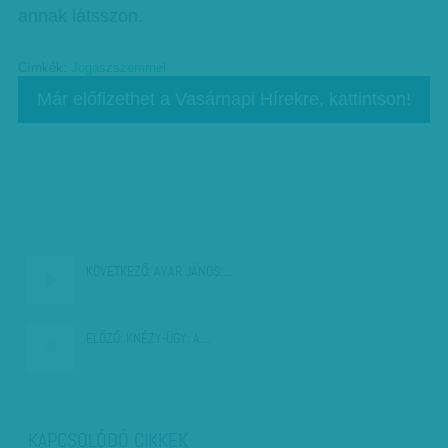
annak látsszon.
Címkék:
Jogászszemmel
Már előfizethet a Vasárnapi Hírekre, kattintson!
KÖVETKEZŐ:
AVAR JÁNOS:…
ELŐZŐ:
KNÉZY-ÜGY: A…
KAPCSOLÓDÓ CIKKEK