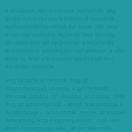
hirdetes
A társadalmi célú hirdetésnek (reklámnak) elég
pontos definíciója van: a közvetített üzenetnek
közhasznúnak/közcélúnak kell lennie; köz- vagy
magánjogi alapítvány, egyesület vagy társaság
támogatásával kell megjelennie; a megjelenés
finanszírozása adományokon kell alapuljon; a célja
pedig az, hogy a társadalom tagjaiból tanulási
folyamatot váltson ki.
Még ha azt be is nyelnénk, hogy az
idegenellenesség növelése, a gyűlöletkeltés
fokozása „tanulási cél”, ráadásul „közhasznú”, meg
hogy az adóforintjainkat – amiből finanszírozzák a
nemkampányt – „adománynak” tekintik, az azonban
hétszentség, hogy a kormány minden, csak nem
alapítvány vagy egyesület. De van definíciója,