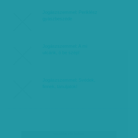
Jogászszemmel: Periklész
gyászbeszéde
Jogászszemmel: A mi
utcánk, ó be szép!
Jogászszemmel: Svédek,
finnek, tanuljatok!
társadalmi célú hirdetés