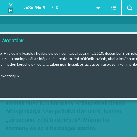
VASÁRNAPI HÍREK
 Látogatónk!
Jogászszemmel: Ami politikai
i Hírek című közéleti hetilap utolsó nyomtatott lapszáma 2018. december 8-án jel
hirek.hu honlap ettől az időponttól archívumként működik tovább, ahol a korábban
reklámnak látszik, az az is
égi módon kereshetők, de a tartalom nem frissül, és az egyes írások sem kommente
Szerző:
Sándor Zsuzsa
| Megjelent a 2016. augusztus 13.-i
t köszönjük,
lapszámban
A szólás persze úgy szól, hogy nem minden az,
aminek látszik. A kormány Brüsszelnek üzenő
óriásplakátjai sem politikai üzenetek, hanem
„társadalmi célú hirdetések”. Mármint a
kormány és az ő hatóságai szerint.