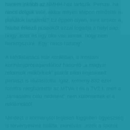
hanem inkább az NMHH-hoz tartozik. Persze, ha
nincs dolguk vele, akkor milyen alapon minősítik a
plakátok tartalmát? Ez éppen olyan, mint amikor a
faluba érkező püspököt azzal fogadja a helyi pap,
hogy „ezer és egy oka van annak, hogy nem
harangozunk. Egy: nincs harang”.
A Médiatanács már korábban, a mostani
kormánypropagandához hasonló „a magyar
reformok működnek” plakát ellen bejelentett
panaszt is elutasította. Igaz, kemény 832 ezer
forintra megbüntette az MTVA-t és a TV2-t, mert a
„társadalmi célú hirdetést” nem különítették el a
reklámoktól.
Mindezt a kormánytól teljesen független ügyészség
is törvényesnek találta, mondván, „ezek a spotok