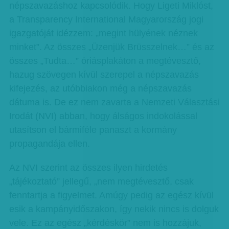
népszavazáshoz kapcsolódik. Hogy Ligeti Miklóst,
a Transparency International Magyarország jogi
igazgatóját idézzem: „megint hülyének néznek
minket”. Az összes „Üzenjük Brüsszelnek…” és az
összes „Tudta…” óriásplakáton a megtévesztő,
hazug szövegen kívül szerepel a népszavazás
kifejezés, az utóbbiakon még a népszavazás
dátuma is. De ez nem zavarta a Nemzeti Választási
Irodát (NVI) abban, hogy álságos indokolással
utasítson el bármiféle panaszt a kormány
propagandája ellen.
Az NVI szerint az összes ilyen hirdetés
„tájékoztató” jellegű, „nem megtévesztő, csak
fenntartja a figyelmet. Amúgy pedig az egész kívül
esik a kampányidőszakon, így nekik nincs is dolguk
vele. Ez az egész „kérdéskör” nem is hozzájuk,