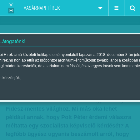
VASÁRNAPI HÍREK
 Látogatónk!
Jogászszemmel: Hallgass az
i Hírek című közéleti hetilap utolsó nyomtatott lapszáma 2018. december 8-án jel
hirek.hu honlap ettől az időponttól archívumként működik tovább, ahol a korábban
eszedre, gondolj a jövődre!
égi módon kereshetők, de a tartalom nem frissül, és az egyes írások sem kommente
Szerző:
Sándor Zsuzsa
| Megjelent a 2015. április 18.-i lapszámban
t köszönjük,
Mind gyakoribb jelét látom annak, hogy egyre
többen kezdenek alkalmazkodni egy reménybeli
Fidesz-mentes világhoz. Mi más oka lehet
például annak, hogy Polt Péter érdemi válaszra
méltatta egy szocialista képviselő kérdését? A
legfőbb ügyész ugyanis beszámolt arról, hogy