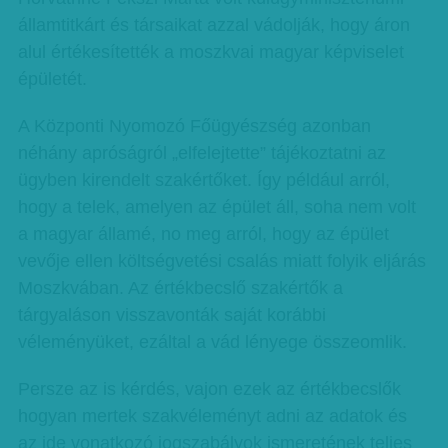
államtitkárt és társaikat azzal vádolják, hogy áron
alul értékesítették a moszkvai magyar képviselet
épületét.
A Központi Nyomozó Főügyészség azonban
néhány apróságról „elfelejtette” tájékoztatni az
ügyben kirendelt szakértőket. Így például arról,
hogy a telek, amelyen az épület áll, soha nem volt
a magyar államé, no meg arról, hogy az épület
vevője ellen költségvetési csalás miatt folyik eljárás
Moszkvában. Az értékbecslő szakértők a
tárgyaláson visszavonták saját korábbi
véleményüket, ezáltal a vád lényege összeomlik.
Persze az is kérdés, vajon ezek az értékbecslők
hogyan mertek szakvéleményt adni az adatok és
az ide vonatkozó jogszabályok ismeretének teljes