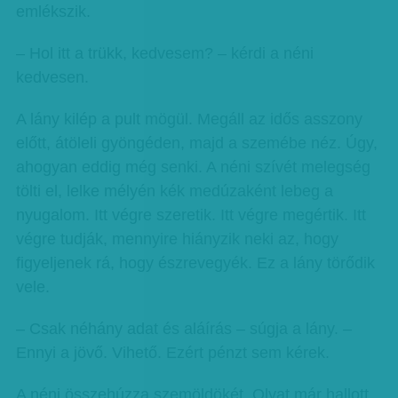
emlékszik.
– Hol itt a trükk, kedvesem? – kérdi a néni
kedvesen.
A lány kilép a pult mögül. Megáll az idős asszony
előtt, átöleli gyöngéden, majd a szemébe néz. Úgy,
ahogyan eddig még senki. A néni szívét melegség
tölti el, lelke mélyén kék medúzaként lebeg a
nyugalom. Itt végre szeretik. Itt végre megértik. Itt
végre tudják, mennyire hiányzik neki az, hogy
figyeljenek rá, hogy észrevegyék. Ez a lány törődik
vele.
– Csak néhány adat és aláírás – súgja a lány. –
Ennyi a jövő. Vihető. Ezért pénzt sem kérek.
A néni összehúzza szemöldökét. Olyat már hallott,