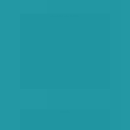
társadalmi célú hirdetés
hirdetés