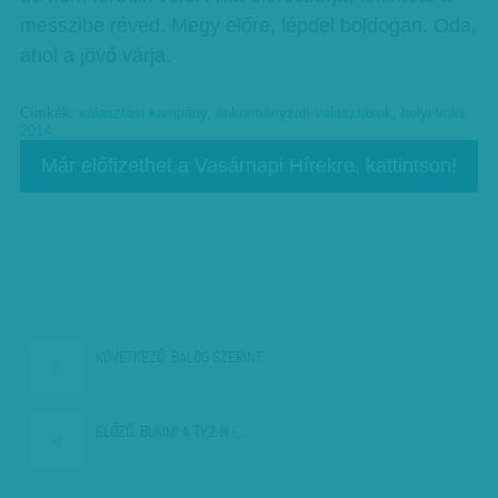
messzibe réved. Megy előre, lépdel boldogan. Oda,
ahol a jövő várja.
Címkék:
választási kampány
,
önkormányzati választások
,
helyi voks
2014
Már előfizethet a Vasárnapi Hírekre, kattintson!
KÖVETKEZŐ:
BALOG SZERINT…
ELŐZŐ:
BUMM! A TV2-N -…