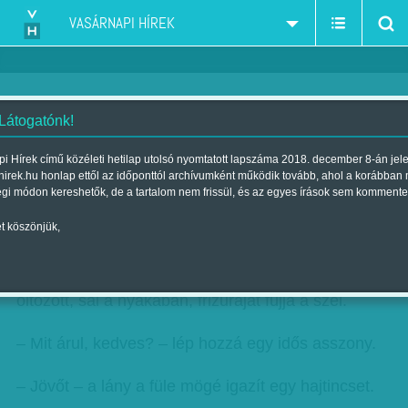
VASÁRNAPI HÍREK
 Látogatónk!
'Tényleg ingyen van?' 'Hol itt a
i Hírek című közéleti hetilap utolsó nyomtatott lapszáma 2018. december 8-án jel
hirek.hu honlap ettől az időponttól archívumként működik tovább, ahol a korábban
trükk, kedvesem?' - Kampány
égi módon kereshetők, de a tartalom nem frissül, és az egyes írások sem kommente
Szerző:
FTB
| Megjelent a 2014. október 05.-i lapszámban
t köszönjük,
hirdetes
Kicsiny pult mögött áll a lány. Magas, vékony, jól
öltözött, sál a nyakában, frizuráját fújja a szél.
– Mit árul, kedves? – lép hozzá egy idős asszony.
– Jövőt – a lány a füle mögé igazít egy hajtincset.