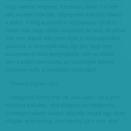
hogy valamit megvesz, hazaviszi, aztán, ha nem
kell, ha nem működik, eltipeg vele a boltba, leteszi
a pultra, s még a pénzét is visszakapja. Olyat is
hallott már, hogy valaki visszavitte az árut, de pénzt
már nem kapott érte, mert lejárt a visszavásárlási
garancia. A szomszéd meg úgy járt, hogy mire
visszavitte a hibás kenyérpirítót, sem az eladót,
sem a boltot nem találta, az üzlet egyik felében
szolárium nyílt, a másikban dohánybolt.
– Tényleg ingyen van?
– Utólag kell fizetni érte, de csak akkor, ha a jövő
másként alakulna, mint ahogyan azt elképzelte.
Gondoljon valami szépre, képzelje magát egy olyan
világba, ahol boldog, ahol mindig süt a nap, ahol…