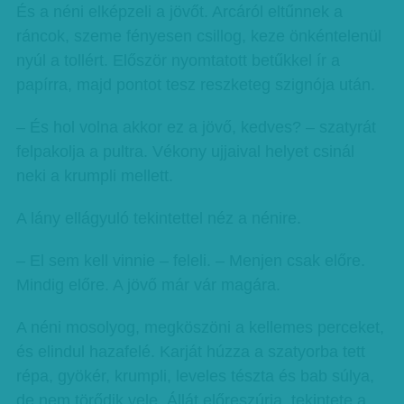
És a néni elképzeli a jövőt. Arcáról eltűnnek a
ráncok, szeme fényesen csillog, keze önkéntelenül
nyúl a tollért. Először nyomtatott betűkkel ír a
papírra, majd pontot tesz reszketeg szignója után.
– És hol volna akkor ez a jövő, kedves? – szatyrát
felpakolja a pultra. Vékony ujjaival helyet csinál
neki a krumpli mellett.
A lány ellágyuló tekintettel néz a nénire.
– El sem kell vinnie – feleli. – Menjen csak előre.
Mindig előre. A jövő már vár magára.
A néni mosolyog, megköszöni a kellemes perceket,
és elindul hazafelé. Karját húzza a szatyorba tett
répa, gyökér, krumpli, leveles tészta és bab súlya,
de nem törődik vele. Állát előreszúrja, tekintete a