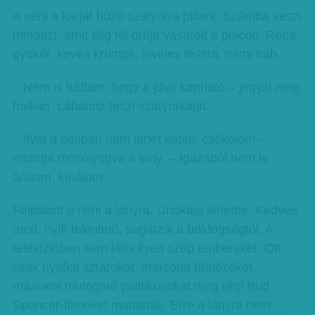
A néni a karját húzó szatyorra pillant. Számba veszi
mindazt, amit alig fél órája vásárolt a piacon. Répa,
gyökér, kevés krumpli, leveles tészta, némi bab.
– Nem is tudtam, hogy a jövő kapható – jegyzi meg
halkan. Lábához teszi szatyorkáját.
– Ilyet a boltban nem lehet kapni, csókolom –
mondja mosolyogva a lány. – Igazából nem is
árulom, kínálom.
Felpillant a néni a lányra. Unokája lehetne. Kedves
arcú, nyílt tekintetű, sugárzik a boldogságtól. A
televízióban sem látni ilyen szép embereket. Ott
csak nyafka sztárokat, marcona bűnözőket,
másokra mutogató politikusokat meg régi Bud
Spencer-filmeket mutatnak. Erre a lányra nem