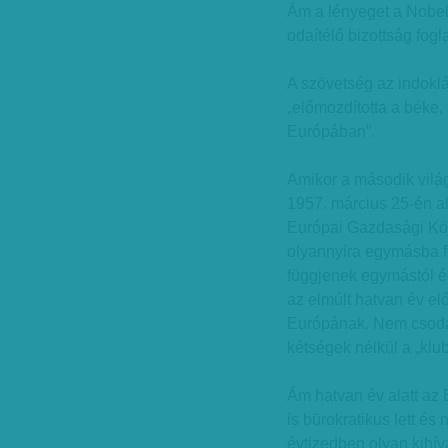
Ám a lényeget a Nobel
odaítélő bizottság fog
A szövetség az indoklás
„előmozdította a béke,
Európában”.
Amikor a második vilá
1957. március 25-én al
Európai Gazdasági Közö
olyannyira egymásba f
függjenek egymástól és
az elmúlt hatvan év elő
Európának. Nem csoda
kétségek nélkül a „klub
Ám hatvan év alatt az 
is bürokratikus lett és
évtizedben olyan kihív