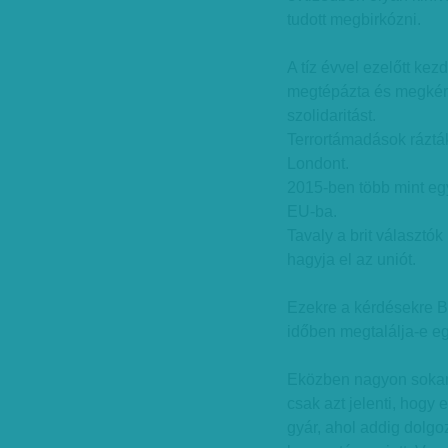
tudott megbirkózni.
A tíz évvel ezelőtt ke
megtépázta és megkérdő
szolidaritást.
Terrortámadások rázták
Londont.
2015-ben több mint egy
EU-ba.
Tavaly a brit választó
hagyja el az uniót.
Ezekre a kérdésekre Br
időben megtalálja-e eg
Eközben nagyon sokan
csak azt jelenti, hogy e
gyár, ahol addig dolg