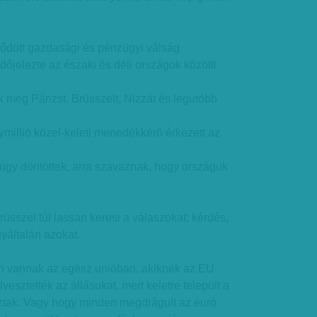
zdődött gazdasági és pénzügyi válság
jelezte az északi és déli országok közötti
 meg Párizst, Brüsszelt, Nizzát és legutóbb
millió közel-keleti menedékkérő érkezett az
k úgy döntöttek, arra szavaznak, hogy országuk
üsszel túl lassan keresi a válaszokat; kérdés,
yáltalán azokat.
 vannak az egész unióban, akiknek az EU
lvesztették az állásukat, mert keletre települt a
oztak. Vagy hogy minden megdrágult az euró