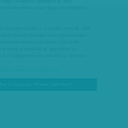
y hogy csökkent a nyugdíjuk az unió
ei következtében. Vagy hogy menekülttábor
n.
szokat kell találnia az Európai Uniónak, mert
 egyre határozottabban előre törő populista,
zkeptikus politikusok adnak majd nekik
szuk pedig a bezárkózás, gyanakvás és
z EU alapelveinek és céljainak az ellentéte.
énelem
,
kommentár
,
Vasárnapi Hírek
thet a Vasárnapi Hírekre, kattintson!
hirdetés