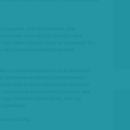
hirdetes
ól hazatérve, akár Münchenben, akár
ntinensre, csak egy futó pillantást vet a
, majd otthon üdvözöl. Hogy az egyetemen finn
k, akik Erasmus-ösztöndíjjal tanultak
re és hazatelefonálhatok a saját mobilomról
fél fizetésemet a telefonszámlára költeném.
 már csak az üres határőrbódék mellett kell
gy a barátaim és rokonaim között vannak, akik
n vagy Németországban élnek, mert úgy
k szerencsét.
kik lehetőség.