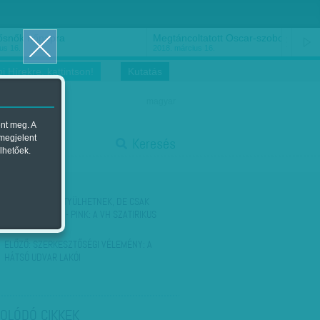
ősnők nőnapra
Megtáncoltatott Oscar-szobor
us 16.
2018. március 16.
i Hírekre, kattintson!
Kutatás
magyar
ent meg. A
start
 megjelent
Keresés
lhetőek.
stop
KÖVETKEZŐ:
FÜTYÜLHETNEK, DE CSAK
LÁBUJJHEGYEN - PINK: A VH SZATIRIKUS
ROVATA
ELŐZŐ:
SZERKESZTŐSÉGI VÉLEMÉNY: A
HÁTSÓ UDVAR LAKÓI
OLÓDÓ CIKKEK