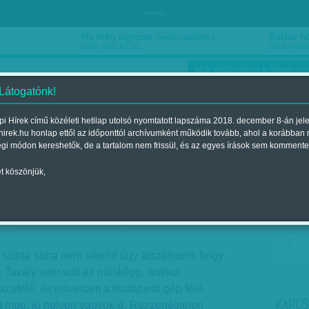
hirdetés
Ha még egyszer nyolcvanéves…
Barbie-h
2018. március 16.
2018. márci
Már előfizethet a Vasárnap
 Látogatónk!
i Hírek című közéleti hetilap utolsó nyomtatott lapszáma 2018. december 8-án jel
hirek.hu honlap ettől az időponttól archívumként működik tovább, ahol a korábban
ókusz
Szerintem
Ízlés
Sport
égi módon kereshetők, de a tartalom nem frissül, és az egyes írások sem kommente
t köszönjük,
ta: EU 60
egjelent a 2017. március 25.-i lapszámban
en szinte soha nem sikerül úgy átszállnom, hogy
. Tavaly sem volt ez másképp, amikor
azafelé, és rohantam a budapesti gép felé.
KAPCS
m meg, jó helyen vagyok-e. Rezzenéstelen