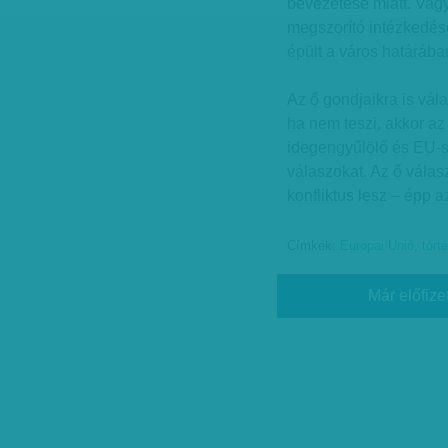
bevezetése miatt. Vag
megszorító intézkedés
épült a város határába
Az ő gondjaikra is vála
ha nem teszi, akkor az
idegengyűlölő és EU-s
válaszokat. Az ő vála
konfliktus lesz – épp a
Címkék:
Európai Unió
,
tört
Már előfize