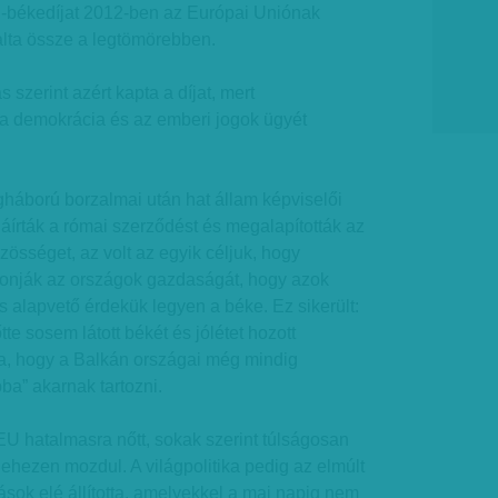
-békedíjat 2012-ben az Európai Uniónak
lalta össze a legtömörebben.
 szerint azért kapta a díjat, mert
 a demokrácia és az emberi jogok ügyét
gháború borzalmai után hat állam képviselői
áírták a római szerződést és megalapították az
sséget, az volt az egyik céljuk, hogy
onják az országok gazdaságát, hogy azok
 alapvető érdekük legyen a béke. Ez sikerült:
tte sosem látott békét és jólétet hozott
, hogy a Balkán országai még mindig
ba” akarnak tartozni.
EU hatalmasra nőtt, sokak szerint túlságosan
 nehezen mozdul. A világpolitika pedig az elmúlt
ások elé állította, amelyekkel a mai napig nem