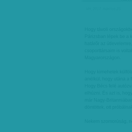
VH, 2017. március 25.
Hogy távoli országokb
Párizsban lépek be a ko
határőr az útlevelemre
csoporttársaim is volta
Magyarországon.
Hogy kimehetek külföld
anélkül, hogy utána a 
Hogy Bécs felé autózva
elhúzni. És azt is, ho
már Nagy-Britanniába
döntöttek, ott próbálna
Nekem szomorúság, ne