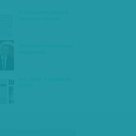
27 EU-tagállam ünnepli a
hatvanadik évfodulót
Veszélyben a menekültügyi
megállapodás
Avar János: Trumptalanító
Európa
társadalmi célú hirdetés