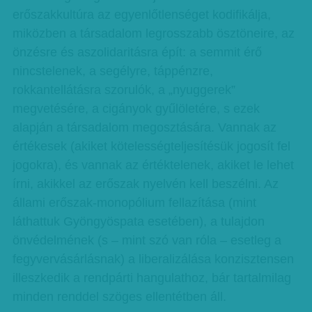
erőszakkultúra az egyenlőtlenséget kodifikálja,
miközben a társadalom legrosszabb ösztöneire, az
önzésre és aszolidaritásra épít: a semmit érő
nincstelenek, a segélyre, táppénzre,
rokkantellátásra szorulók, a „nyuggerek”
megvetésére, a cigányok gyűlöletére, s ezek
alapján a társadalom megosztására. Vannak az
értékesek (akiket kötelességteljesítésük jogosít fel
jogokra), és vannak az értéktelenek, akiket le lehet
írni, akikkel az erőszak nyelvén kell beszélni. Az
állami erőszak-monopólium fellazítása (mint
láthattuk Gyöngyöspata esetében), a tulajdon
önvédelmének (s – mint szó van róla – esetleg a
fegyvervásárlásnak) a liberalizálása konzisztensen
illeszkedik a rendpárti hangulathoz, bár tartalmilag
minden renddel szöges ellentétben áll.