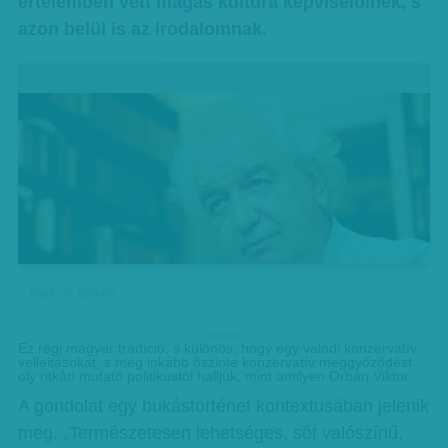
értelemben vett magas kultúra képviselőinek, s
azon belül is az irodalomnak.
Radnóti Sándor
hirdetes
Ez régi magyar tradíció, s különös, hogy egy valódi konzervatív
velleitásokat, s még inkább őszinte konzervatív meggyőződést
oly ritkán mutató politikustól halljuk, mint amilyen Orbán Viktor.
A gondolat egy bukástörténet kontextusában jelenik
meg. „Természetesen lehetséges, sőt valószínű,