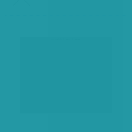
társadalmi célú hirdetés