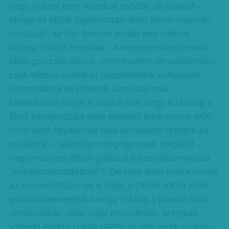
hogy íróként nem mondtak csődöt, de elitként –
ahogy az előbb fogalmaztam Bibó István nyomán:
mintaadó, az élet élésére mintát adó elitként –
bizony, csődöt mondtak.” A nemesen konzervatív
bibói gondolat elavult, mert modern társadalomban
csak többes számban beszélhetünk kultúrákról,
életmintákról és elitekről. Annyiban már
keletkezése idején is elavult volt, hogy kizárólag a
fölső középosztály elitje lebegett Bibó szeme előtt.
Nem vette figyelembe más társadalmi rétegek és
osztályok – akkoriban még igencsak meglévő –
hagyományos elitjeit (például a szo­ciáldemokrata
„munkásarisztokráciát”). De nem Bibó-kritika ennek
az eszmefuttatásnak a célja, s Orbán Viktor bibói
gondolatmenetéből amúgy is kilóg a paretói lóláb –
pontosabban róka- vagy oroszlánláb, ahogyan
Vilfredo Pareto (1848-1923), az elitcserék cinikus