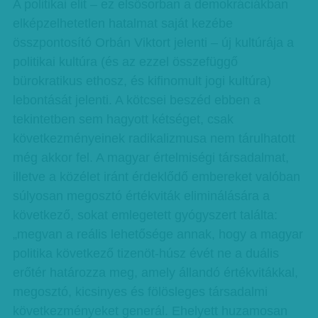
A politikai elit – ez elsősorban a demokráciákban
elképzelhetetlen hatalmat saját kezébe
összpontosító Orbán Viktort jelenti – új kultúrája a
politikai kultúra (és az ezzel összefüggő
bürokratikus ethosz, és kifinomult jogi kultúra)
lebontását jelenti. A kötcsei beszéd ebben a
tekintetben sem hagyott kétséget, csak
következményeinek radikalizmusa nem tárulhatott
még akkor fel. A magyar értelmiségi társadalmat,
illetve a közélet iránt érdeklődő embereket valóban
súlyosan megosztó értékviták eliminálására a
következő, sokat emlegetett gyógyszert találta:
„megvan a reális lehetősége annak, hogy a magyar
politika következő tizenöt-húsz évét ne a duális
erőtér határozza meg, amely állandó értékvitákkal,
megosztó, kicsinyes és fölösleges társadalmi
következményeket generál. Ehelyett huzamosan