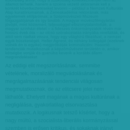
különbség annyi, hogy a szűkösség következményei nem az
államot terhelik, hanem a szcéna vezető aktorainak kell a
konkrét következtetéseket levonni – például a Nemzeti Kulturális
Alap kuratóriumainak, a Zeneakadémia rektorának, más
egyetemek elöljáróinak, a Szépművészeti Múzeum
főigazgatójának és így tovább. A magyar művészfilmgyártás
jövőjét, mint közismert, teljességgel elbizonytalanították, a
magyar színházi életet – a fideszes önkormányzatok révén már
hosszú évek óta – az olcsó szórakoztatás irányába nivellálták, és
attól sem riadtak vissza, hogy egy világhírű filozófust, a nemzet
egyik büszkeségét, Heller Ágnest, és néhány kollegáját (ezeknek
volnék én is egyike) megpróbálják kriminalizálni. Hasonló
tendenciák mutatkoznak a képzőművészet területén is, amikor
kétségbe vonják és gyanúba keverik a korábbi állami
megrendeléseket.
Az eddigi elit megszorításának, semmibe
vételének, moralizáló megvádolásának és
megrágalmazásának tendenciái világosan
megmutatkoznak, de az elitcsere jelei nem
láthatók. Ehelyett magának a magas kultúrának a
negligálása, gyakorlatilag elsorvasztása
mutatkozik. A logikusnak tetsző kísérlet, hogy a
nagy múltú, a szocialista-liberális kormányzással
szemben is erősen kritikus, és sokaknak irányt