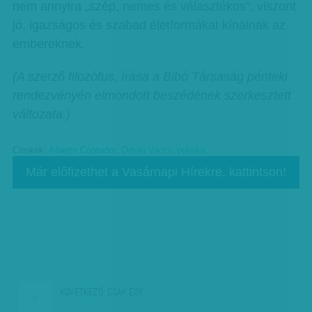
nem annyira „szép, nemes és választékos”, viszont
jó, igazságos és szabad életformákat kínálnak az
embereknek.
(A szerző filozófus, írása a Bibó Társaság pénteki
rendezvényén elmondott beszédének szerkesztett
változata.)
Címkék:
Alberto Contador
,
Orbán Viktor
,
politika
Már előfizethet a Vasárnapi Hírekre, kattintson!
KÖVETKEZŐ:
CSAK EGY