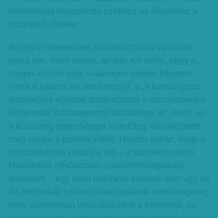
elméletírója hasonlította ezekhez az állatokhoz a
feltörekvő eliteket.
Bizonyos értelemben azonban Orbán Viktornak
igaza van. Nem abban, amikor azt állítja, hogy a
magas kultúra elitje valamilyen módon kifejezte
volna a hatalmi elit értékrendjét, s „a kormányzati
leszereplés egyúttal diszkreditálta a szociálliberális
értékrendű kultúrateremtő közösséget is”. Nem: ez
a közösség éppenséggel tüntetőleg különböztette
meg magát a politikai elittől. Hanem abban, hogy a
szociálliberális kulturális elit – a tiszteletre méltó
kivételektől (elsősorban szakértelmiségiektől)
eltekintve – egy rövid eufórikus korszak után úgy élt
az életformák szabad választásának lehetőségével,
hogy csalódottan visszahúzódott a közélettől, és