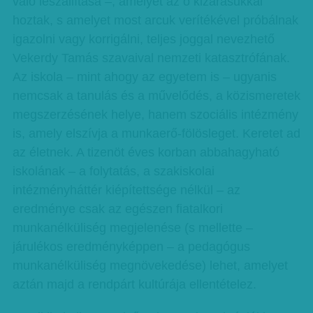
való leszállítása –, amelyet az ő kizárásukkal
hoztak, s amelyet most arcuk verítékével próbálnak
igazolni vagy korrigálni, teljes joggal nevezhető
Vekerdy Tamás szavaival nemzeti katasztrófának.
Az iskola – mint ahogy az egyetem is – ugyanis
nemcsak a tanulás és a művelődés, a közismeretek
megszerzésének helye, hanem szociális intézmény
is, amely elszívja a munkaerő-fölösleget. Keretet ad
az életnek. A tizenöt éves korban abbahagyható
iskolának – a folytatás, a szakiskolai
intézményháttér kiépítettsége nélkül – az
eredménye csak az egészen fiatalkori
munkanélküliség megjelenése (s mellette –
járulékos eredményképpen – a pedagógus
munkanélküliség megnövekedése) lehet, amelyet
aztán majd a rendpárt kultúrája ellentételez.