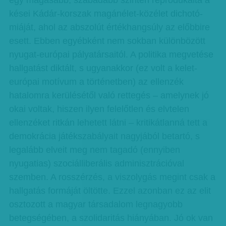
egy magasabb, szabadabb szinten reprodukálta a
kései Kádár-korszak magánélet-közélet dicho­tó­
miá­ját, ahol az abszolút értékhangsúly az előbbire
esett. Ebben egyébként nem sokban különbözött
nyugat-európai pályatársaitól. A politika megvetése
hallgatást diktált, s ugyanakkor (ez volt a kelet-
európai motívum a történetben) az ellenzék
hatalomra kerülésétől való rettegés – amelynek jó
okai voltak, hiszen ilyen felelőtlen és elvtelen
ellenzéket ritkán lehetett látni – kritikátlanná tett a
demokrácia játékszabályait nagyjából betartó, s
legalább elveit meg nem tagadó (ennyiben
nyugatias) szociálliberális adminisztrációval
szemben. A rosszérzés, a viszolygás megint csak a
hallgatás formáját öltötte. Ezzel azonban ez az elit
osztozott a magyar társadalom legnagyobb
betegségében, a szolidaritás hiányában. Jó ok van