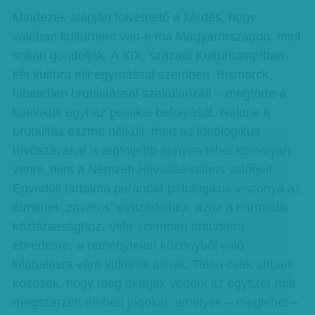
Mindezek alapján fölvethető a kérdés, hogy
valóban kultúrharc van-e ma Magyarországon, mint
sokan gondolják. A XIX. századi Kulturkampfban
két kultúra állt egymással szemben. Bismarck
hihetetlen brutalitással szekularizált – megtörte a
katolikus egyház politikai befolyását. Nálunk a
brutalitás eszme nélküli, mert az ideologikus
hívószavakat is legföljebb annyira lehet komolyan
venni, mint a Nemzeti Hitvallás stiláris valőrjeit.
Egyedüli tartalma paranoid-patologikus viszonya az
átmenet „zavaros” évtizedeihez, azaz a harmadik
köztársasághoz. Vele szemben öntudatra
ébredésre, a reménytelen közönyből való
kilábalásra váró kultúrák állnak. Talán csak abban
közösek, hogy meg akarják védeni az egyszer már
megszerzett emberi jogokat, amelyek – meglehet –