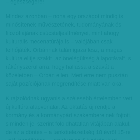
– egészségére!
Mindez azonban – noha egy országot mindig is
minősítenek művészetének, tudományának és
filozófiájának csúcsteljesítményei, mint ahogy
kulturális mecenatúrája is – valójában csak
felhőjáték. Orbánnak talán igaza lesz, a magas
kultúra elitje szakít „az önelégültség állapotával”, s
rákényszerül arra, hogy hallassa a szavát a
közéletben – Orbán ellen. Mert erre nem pusztán
saját pozíciójának megrendítése miatt van oka.
Kirajzolódnak ugyanis a szélesebb értelemben vett
új kultúra alapvonalai. Az oktatás új rendje a
kormány és a kormánypárt szakembereinek fojtott,
s minden jel szerint föloldhatatlan vitájában alakul,
de az a döntés – a tankötelezettség 18 évről 15-re