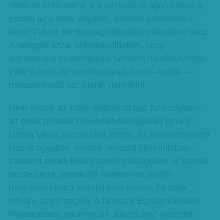
tehát az önbírálatra, s a pozíciók újragondolására.
Ebben az a sokk segíthet, amelyet a hatalomra
került Fidesz mindennapi illiberális működése okoz.
A rettegők azzal szembesülhettek, hogy
legrosszabb szorongásaik tartalma hatványozottan
válik valóra. De demokratának lenni – tudjuk –
mindenekelőtt azt jelenti: nem félni.
Nem hiszek az elitek életmintát adó funkciójában,
az elitek politikai konvertálhatóságában (amely
Orbán Viktor szeme előtt lebeg), és különösen nem
hiszek egyetlen, monolit nemzeti életmintában,
valamint ennek kikényszeríthetőségében. A kötcsei
beszéd erre vonatkozó kitételeinek pozitív
megvalósítására kísérlet sem történt, ha csak
néhány papírrongyot, a Nemzeti Együttműködési
Nyilatkozatot, valamint az „alkotmány” Nemzeti