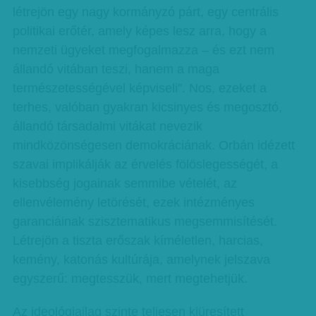
létrejön egy nagy kormányzó párt, egy centrális
politikai erőtér, amely képes lesz arra, hogy a
nemzeti ügyeket megfogalmazza – és ezt nem
állandó vitában teszi, hanem a maga
természetességével képviseli”. Nos, ezeket a
terhes, valóban gyakran kicsinyes és megosztó,
állandó társadalmi vitákat nevezik
mindközönségesen demokráciának. Orbán idézett
szavai implikálják az érvelés fölöslegességét, a
kisebbség jogainak semmibe vételét, az
ellenvélemény letörését, ezek intézményes
garanciáinak szisztematikus megsemmisítését.
Létrejön a tiszta erőszak kíméletlen, harcias,
kemény, katonás kultúrája, amelynek jelszava
egyszerű: megtesszük, mert megtehetjük.
Az ideológiailag szinte teljesen kiüresített