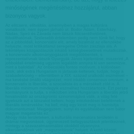
minőségének megértéséhez hozzájárul, abban
bizonyos vagyok.
Az elitcsere, elitváltás, amennyiben a magas kultúrára
vonatkozik, nem éppen járható út. Bodor Ádám, Esterházy,
Nádas, Spiró és Závada nem látszik fölcserélhetőnek,
fölválthatónak. Szélesebb értelemben pedig nem tűnik fel, hogy
az a jobboldali, konzervatív elit, amely bizalmát az ellenzékbe
helyezte, most kritikátlanul seregelne Orbán zászlaja alá. A
tekintélyes közgazdászok inkább kétségbeesettnek mutatkoztak,
a konzervatív alkotmányjogászok megdöbbentek, s
reprezentatívnak látszik Gyurgyák János kijelentése, miszerint „A
jobboldali értelmiség ugyanis legalább annyira ki van semmizve,
mint a baloldali”. Az önbecsülés fontos motívum, s különösen
azok, akik extra Hungariam is jártasak-keltesek, tudják, hogy a
szabadelvűség – ellentétben a XIX. század uralkodó eszméivel –
ma kevésbé önálló világnézet, mint inkább consensus omnium, a
konzervatív is liberális, a szocialista és a mérsékelt zöld is. A
liberális minimum mindegyik eszméhez hozzátartozik. Ezt persze
kormányunk is tudja, s miközben intra Hungariam a liberális jelző
hovatovább az országrontó szinonimájává válik, a világ felé
igyekszik azt a látszatot kelteni, hogy intézkedései beleférnek a
liberális ismérvekbe; ha kell, még egy kicsit meg is hamisítja
dokumentumait. Megjegyzem, sunyi és egyáltalában nem bátor
magyar magatartás ez.
Ahogy más területeken, a kulturális mecenatúra területén is
drámai megvonások, úgynevezett befagyasztások jelentkeznek,
mintegy a szavazatmaximálási okokból olyannyira
elkerülendőnek vélt „megszorítások” helyett. A kettő közötti