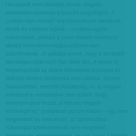
Hitvallását nem tekintjük annak. Negatív
értelemben azonban a beszéd megvilágító. A
„csődöt nem mondó” képzőművészeti alkotások,
filmek és irodalmi művek – továbbá egyéb
művészetek, például a zenei előadó-művészet –
alkotói semmilyen megbecsülésre nem
számíthatnak. Jó példája ennek, hogy a Berlinből
tekintélyes díjat hozó Tarr Béla-film, A torinói ló
forgalmazását az állami filmvállalat kicsinyes és
átlátszó okokra hivatkozva nem vállalta. Semmi
hazaszeretet, nemzeti büszkeség. Az új magyar
művészet e remekműve nem tudom, hogy
mennyire járul hozzá „a létezés magyar
minőségéhez” (valójában persze tudom – egy nem
megrendelt és nem elvárt, az optimisztiko-
hülyológiai kritériumoknak nem megfelelő
értelemben: elementárisan), de azt, hogy a létezés