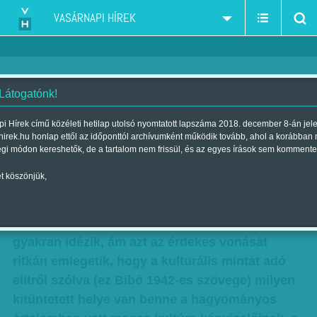
VASÁRNAPI HÍREK
 Látogatónk!
Nincs kultúrharc
i Hírek című közéleti hetilap utolsó nyomtatott lapszáma 2018. december 8-án jel
hirek.hu honlap ettől az időponttól archívumként működik tovább, ahol a korábban
Szerző:
Radnóti Sándor
| Megjelent a 2011. április 10.-i lapszámban
égi módon kereshetők, de a tartalom nem frissül, és az egyes írások sem kommente
t köszönjük,
Van egy dokumentum – figyelemre méltó és
éles elméjű szöveg –, Orbán Viktor kötcsei
beszéde, amelynek bizonyos fordulatait
gyakran idézik, ám azt az érdekes vonását
ritkán emlegetik, hogy a kulturális mintát adó
elitről szólva (ez Bibó 1942-es szövege) milyen
kitüntetett helye van benne a hagyományos