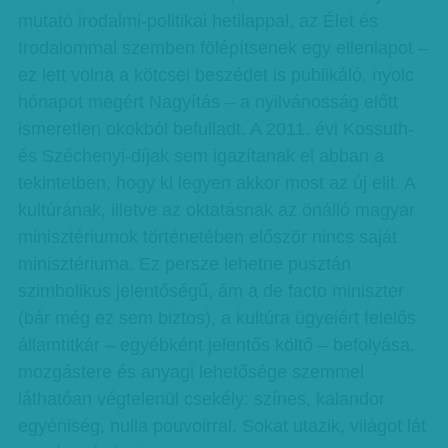
mutató irodalmi-politikai hetilappal, az Élet és
Irodalommal szemben fölépítsenek egy ellenlapot –
ez lett volna a kötcsei beszédet is publikáló, nyolc
hónapot megért Nagyítás – a nyilvánosság előtt
ismeretlen okokból befulladt. A 2011. évi Kossuth-
és Széchenyi-díjak sem igazítanak el abban a
tekintetben, hogy ki legyen akkor most az új elit. A
kultúrának, illetve az oktatásnak az önálló magyar
minisztériumok történetében először nincs saját
minisztériuma. Ez persze lehetne pusztán
szimbolikus jelentőségű, ám a de facto miniszter
(bár még ez sem biztos), a kultúra ügyeiért felelős
államtitkár – egyébként jelentős költő – befolyása,
mozgástere és anyagi lehetősége szemmel
láthatóan végtelenül csekély: színes, kalandor
egyéniség, nulla pouvoirral. Sokat utazik, világot lát