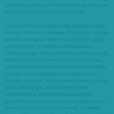
ügyekben szorongatott Pecina hozza, de még csak
nem is a Duna Aszfalt igazgatótanácsa.
A nagyobb képhez tartozik, hogy Magyarországon
nemcsak előretört a „tényeken túli politika”, mint oly
sok más országban, hanem ez az irányzat nálunk
kormányon van. A Fidesz ismét bámulatos
rugalmassággal, kormánypárti pozícióban alakul át.
Magába szívja a jobboldali populizmus, nem egy
esetben szélsőjobb programpontjain és retorikáján
ezeknek az irányzatoknak a valósághoz való
speciális viszonyát. Ma már nem pusztán a valóság
újrakonstruálásáról, a kellemetlen tények
mellőzéséről, az értelmezések versenyéről
beszélünk, hanem a tények meghamisításáról és a
hamisítások iparszerű terjesztéséről. Példaként