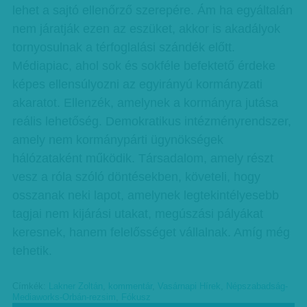
lehet a sajtó ellenőrző szerepére. Ám ha egyáltalán
nem járatják ezen az eszüket, akkor is akadályok
tornyosulnak a térfoglalási szándék előtt.
Médiapiac, ahol sok és sokféle befektető érdeke
képes ellensúlyozni az egyirányú kormányzati
akaratot. Ellenzék, amelynek a kormányra jutása
reális lehetőség. Demokratikus intézményrendszer,
amely nem kormánypárti ügynökségek
hálózataként működik. Társadalom, amely részt
vesz a róla szóló döntésekben, követeli, hogy
osszanak neki lapot, amelynek legtekintélyesebb
tagjai nem kijárási utakat, megúszási pályákat
keresnek, hanem felelősséget vállalnak. Amíg még
tehetik.
Címkék:
Lakner Zoltán
,
kommentár
,
Vasárnapi Hírek
,
Népszabadság-
Mediaworks-Orbán-rezsim
,
Fókusz