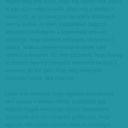
legyen elég arra utalni, hogy alig három hete zajlott
le egy olyan népszavazás, ahol még a kérdés is
hamis volt, az ezt támogató kampány állításairól
nem is szólva. Az ilyen eszközökkel dolgozó
állampártszerűségnek a legkevésbé arra van
szüksége, hogy szellemi műhelyek, oknyomozó
stábok, kritikus véleményrovatok kérjék rajta
számon a tényeket. Ez nem azt jelenti, hogy holnap
az összes nem kormánypárti médiumot bedönti a
kormány, de azt igen, hogy még nehezebb
helyzetbe hozza, akit csak tud.
Lehet erre mondani, hogy egyetlen kormánynak
sem érdeke a kritikus média. Legfeljebb egy
nagyon magas elvontsági szintre helyezkedve
gondolnak arra kormánypárti politikusok, hogy
egyszer ellenzékbe kerülve nekik is szükségük