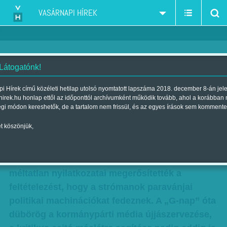
VASÁRNAPI HÍREK
 Látogatónk!
Lakner Zoltán: Ténytelenítés
i Hírek című közéleti hetilap utolsó nyomtatott lapszáma 2018. december 8-án jel
hirek.hu honlap ettől az időponttól archívumként működik tovább, ahol a korábban
Szerző:
Lakner Zoltán
| Megjelent a 2016. október 22.-i lapszámban
égi módon kereshetők, de a tartalom nem frissül, és az egyes írások sem kommente
t köszönjük,
Léptéket, de nem irányt váltottak az események
Magyarországon a Népszabadság bezárásával.
A kiadó tulajdonosának és menedzsmentjének
méltatlan nyilatkozatai megerősítették a
feltételezést, hogy a strómanok paravánjai
politikai machinációkat fedeznek. A „G-nap” óta
dübörög a kormánypárti média újjászervezése,