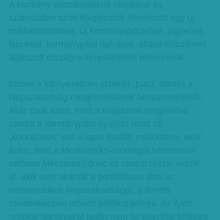
A kormány szisztematikus munkával és
számolatlan szórt közpénzből létrehozott egy új
médiabirodalmat. Új kormányszócsővel, ingyenes
lapokkal, kormánypárti bulvárral, állami kölcsönnel
átjátszott országos kereskedelmi televízióval.
Ebben a környezetben születet „piaci” döntés a
Népszabadság megjelenésének beszüntetéséről.
Akár csak azért, mert a tulajdonos megítélése
szerint a kormánypárti nyomás miatt túl
„kockázatos” volt a lapot tovább működtetni, akár
azért, mert a Mediaworks-csomagot hamarosan
valóban Mészáros Lőrinc és csatolt részei veszik
át, akik nem akarták a portfólióban látni az
emblematikus Népszabadságot, a döntés
mindenképpen erősen politikai jellegű. Az ilyen
politikai döntéseket pedig nem az ausztriai bírósági