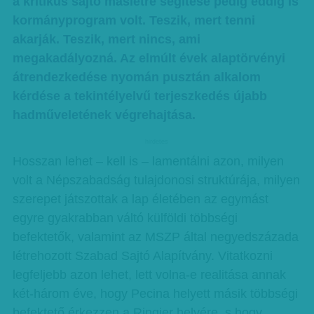
a kritikus sajtó máslétre segítése pedig eddig is
kormányprogram volt. Teszik, mert tenni
akarják. Teszik, mert nincs, ami
megakadályozná. Az elmúlt évek alaptörvényi
átrendezkedése nyomán pusztán alkalom
kérdése a tekintélyelvű terjeszkedés újabb
hadműveletének végrehajtása.
hirdetes
Hosszan lehet – kell is – lamentálni azon, milyen
volt a Népszabadság tulajdonosi struktúrája, milyen
szerepet játszottak a lap életében az egymást
egyre gyakrabban váltó külföldi többségi
befektetők, valamint az MSZP által negyedszázada
létrehozott Szabad Sajtó Alapítvány. Vitatkozni
legfeljebb azon lehet, lett volna-e realitása annak
két-három éve, hogy Pecina helyett másik többségi
befektető érkezzen a Ringier helyére, s hogy