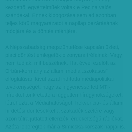
kezdettől egyértelműek voltak-e Pecina valós
szándékai. Ennek kibogozása sem ad azonban
teljes körű magyarázatot a napilap bezárásának
módjára és a döntés miértjére.
A Népszabadság megszüntetése kapcsán üzleti,
piaci döntést emlegetők bizonyára tréfálnak. Vagy
nem tudják, mit beszélnek. Hat évvel ezelőtt az
Orbán-kormány az állami média „szokásos”
elfoglalásán kívül azzal indította médiapolitikai
tevékenységét, hogy az ingyenessé tett MTI-
hírekkel tönkretette a független hírügynökségeket,
létrehozta a Médiahatóságot, frekvencia- és állami
hirdetési döntésekkel a szakadék szélére vagy
azon túlra juttatott ellenzéki érdekeltségű rádiókat.
Azóta leperegtek már a Simicska-korszak napjai is.