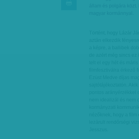
állam és polgára közt
magyar kormánnyal.
Történt, hogy Lázár J
aztán elkezdik fényesre
a képre, a ballibek do
de azért még sincs ez 
telt el egy hét és mári
filmfesztiválra érkező
Ezüst Medve díjas mag
sajtótájékoztatón. Akik
pontos arányérzékkel d
nem idealizál és nem d
kormányzati kommuniká
nézőknek, hogy a film e
lezárult rendőrségi viz
Jesszus.