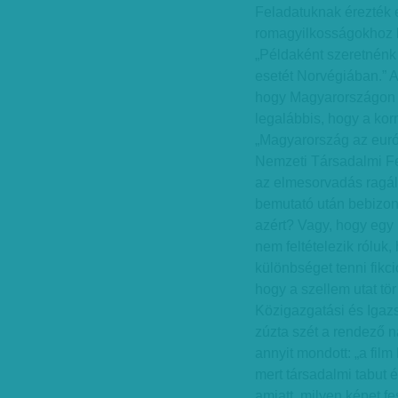
Feladatuknak érezték 
romagyilkosságokhoz h
„Példaként szeretnénk
esetét Norvégiában.” 
hogy Magyarországon r
legalábbis, hogy a kor
„Magyarország az európ
Nemzeti Társadalmi Felz
az elmesorvadás ragály
bemutató után bebizony
azért? Vagy, hogy egy 
nem feltételezik róluk
különbséget tenni fikc
hogy a szellem utat tör
Közigazgatási és Igaz
zúzta szét a rendező na
annyit mondott: „a fil
mert társadalmi tabut é
amiatt, milyen képet f