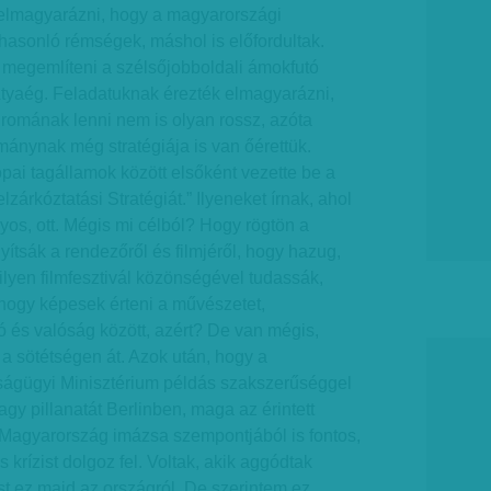
elmagyarázni, hogy a magyarországi
asonló rémségek, máshol is előfordultak.
 megemlíteni a szélsőjobboldali ámokfutó
Atyaég. Feladatuknak érezték elmagyarázni,
omának lenni nem is olyan rossz, azóta
mánynak még stratégiája is van őérettük.
ai tagállamok között elsőként vezette be a
árkóztatási Stratégiát.” Ilyeneket írnak, ahol
os, ott. Mégis mi célból? Hogy rögtön a
ítsák a rendezőről és filmjéről, hogy hazug,
ilyen filmfesztivál közönségével tudassák,
, hogy képesek érteni a művészetet,
ió és valóság között, azért? De van mégis,
 a sötétségen át. Azok után, hogy a
ságügyi Minisztérium példás szakszerűséggel
gy pillanatát Berlinben, maga az érintett
m Magyarország imázsa szempontjából is fontos,
s krízist dolgoz fel. Voltak, akik aggódtak
est ez majd az országról. De szerintem ez