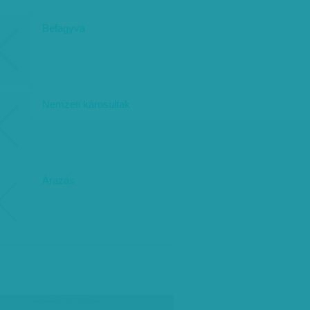
Befagyva
Nemzeti károsultak
Árazás
társadalmi célú hirdetés