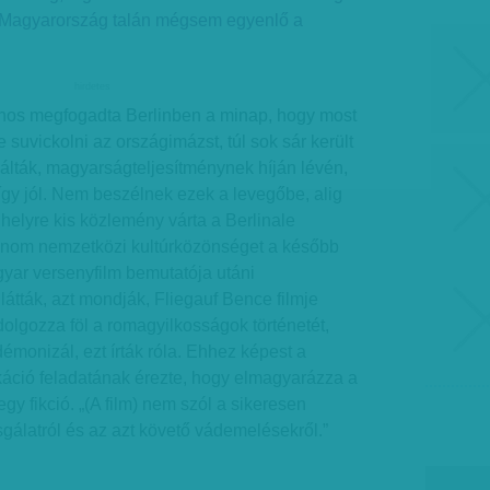
. Magyarország talán mégsem egyenlő a
hirdetes
ános megfogadta Berlinben a minap, hogy most
 suvickolni az országimázst, túl sok sár került
bálták, magyarságteljesítménynek híján lévén,
így jól. Nem beszélnek ezek a levegőbe, alig
s helyre kis közlemény várta a Berlinale
 finom nemzetközi kultúrközönséget a később
yar versenyfilm bemutatója utáni
 látták, azt mondják, Fliegauf Bence filmje
olgozza föl a romagyilkosságok történetét,
émonizál, ezt írták róla. Ehhez képest a
ció feladatának érezte, hogy elmagyarázza a
gy fikció. „(A film) nem szól a sikeresen
sgálatról és az azt követő vádemelésekről.”