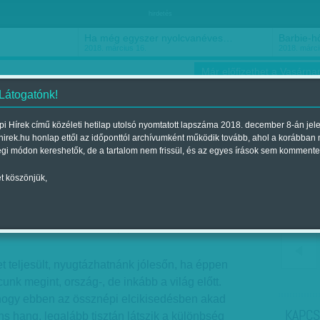
hirdetés
Ha még egyszer nyolcvanéves…
Barbie-h
2018. március 16.
2018. márci
Már előfizethet a Vasárnap
 Látogatónk!
i Hírek című közéleti hetilap utolsó nyomtatott lapszáma 2018. december 8-án jel
hirek.hu honlap ettől az időponttól archívumként működik tovább, ahol a korábban
ókusz
Szerintem
Ízlés
Sport
égi módon kereshetők, de a tartalom nem frissül, és az egyes írások sem kommente
t köszönjük,
ljesítmény
elent a 2012. február 19.-i lapszámban
et teljesült, nyugtázhatnánk jólesőn, ha éppen
unk megint, ország-, de inkább a világ előtt.
hogy ebben az össznépi elcikisedésben akad
KAPCS
s hang, legalább tisztán látszik a különbség