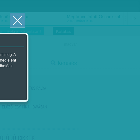
ősnők nőnapra
Megtáncoltatott Oscar-szobor
us 16.
2018. március 16.
i Hírekre, kattintson!
Kutatás
magyar
ent meg. A
start
 megjelent
Keresés
lhetőek.
stop
KÖVETKEZŐ:
LEJTŐS PÁLYA
ELŐZŐ:
EGY KÍNAI IOWÁBAN
OLÓDÓ CIKKEK