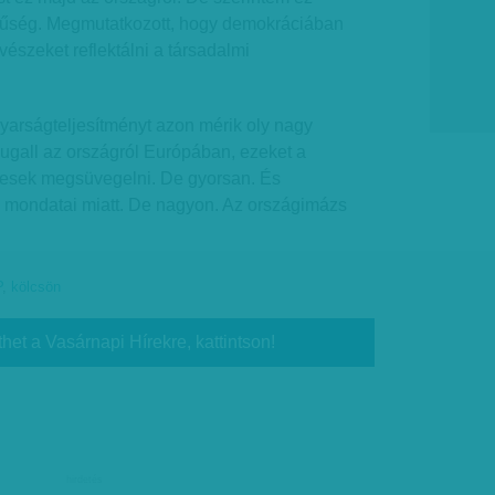
örűség. Megmutatkozott, hogy demokráciában
észeket reflektálni a társadalmi
arságteljesítményt azon mérik oly nagy
 sugall az országról Európában, ezeket a
vesek megsüvegelni. De gyorsan. És
 mondatai miatt. De nagyon. Az országimázs
P
,
kölcsön
thet a Vasárnapi Hírekre, kattintson!
hirdetés