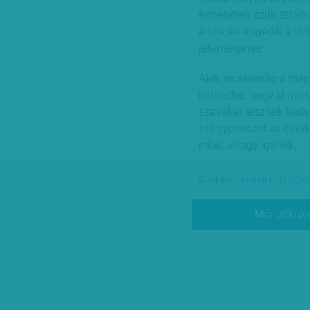
érthetetlen szűklátók
élünk és engedik a műv
jelenségekre.”
Akik mostanság a magy
indulattal, hogy ki mit
szavakat lesznek ked
szégyenkezni az övéik
miatt, ahogy ígérték.
Címkék:
vezércikk
,
MSZM
Már előfize