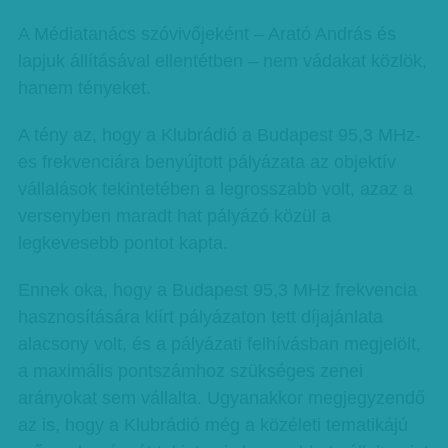
A Médiatanács szóvivőjeként – Arató András és
lapjuk állításával ellen­­tétben – nem vádakat közlök,
ha­­nem tényeket.
A tény az, hogy a Klubrádió a Bu­­da­­pest 95,3 MHz-
es frekvenciára be­­nyújtott pályázata az objektív
vállalások tekintetében a legrosszabb volt, azaz a
versenyben maradt hat pályázó közül a
legkevesebb pontot kapta.
Ennek oka, hogy a Budapest 95,3 MHz frekvencia
hasznosítására kiírt pályázaton tett díjajánlata
alacsony volt, és a pályázati felhívásban megjelölt,
a maximális pontszámhoz szükséges zenei
arányokat sem vállalta. Ugyan­­akkor megjegyzendő
az is, hogy a Klubrádió még a közéleti tematikájú