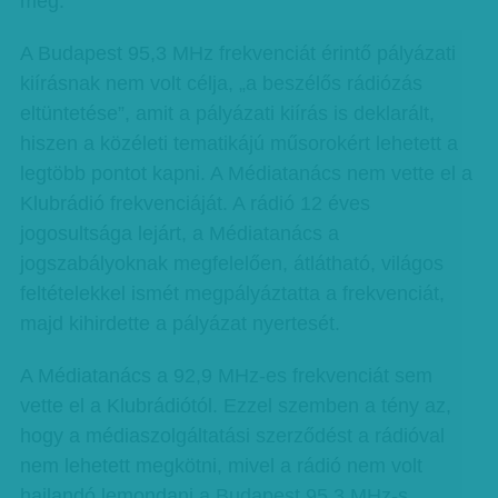
meg.
A Budapest 95,3 MHz frekvenciát érintő pályázati
kiírásnak nem volt célja, „a beszélős rádiózás
eltüntetése”, amit a pályázati kiírás is deklarált,
hiszen a közéleti tematikájú műsorokért lehetett a
legtöbb pontot kapni. A Médiatanács nem vette el a
Klubrádió frekvenciáját. A rádió 12 éves
jogosultsága lejárt, a Médiatanács a
jogszabályoknak megfelelően, átlátható, világos
feltételekkel ismét megpályáztatta a frekvenciát,
majd kihirdette a pályázat nyertesét.
A Médiatanács a 92,9 MHz-es frekvenciát sem
vette el a Klubrádiótól. Ezzel szemben a tény az,
hogy a médiaszolgáltatási szerződést a rádióval
nem lehetett megkötni, mivel a rádió nem volt
hajlandó lemondani a Budapest 95,3 MHz-s