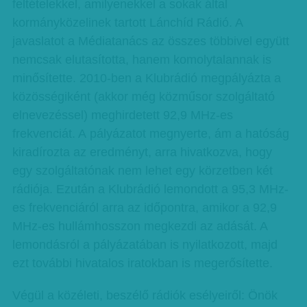
feltételekkel, amilyenekkel a sokak által
kormányközelinek tartott Lánc­híd Rádió. A
javaslatot a Média­tanács az összes többivel együtt
nemcsak elutasította, hanem komolytalannak is
minősítette. 2010-ben a Klubrádió megpályázta a
közösségiként (akkor még közműsor szolgáltató
elnevezéssel) meghirdetett 92,9 MHz-es
frekvenciát. A pályázatot megnyerte, ám a hatóság
kiradírozta az eredményt, arra hivatkozva, hogy
egy szolgáltatónak nem lehet egy körzetben két
rádiója. Ezután a Klubrádió lemondott a 95,3 MHz-
es frekvenciáról arra az időpontra, amikor a 92,9
MHz-es hullámhosszon megkezdi az adását. A
lemondásról a pályázatában is nyilatkozott, majd
ezt további hivatalos iratokban is megerősítette.
Végül a közéleti, beszélő rádiók esélyeiről: Önök