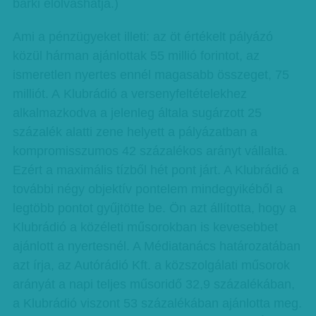
bárki elolvashatja.)
Ami a pénzügyeket illeti: az öt értékelt pályázó
közül hárman ajánlottak 55 millió forintot, az
ismeretlen nyertes ennél magasabb összeget, 75
milliót. A Klubrádió a versenyfeltételekhez
alkalmazkodva a jelenleg általa sugárzott 25
százalék alatti zene helyett a pályázatban a
kompromisszumos 42 százalékos arányt vállalta.
Ezért a maximális tízből hét pont járt. A Klubrádió a
további négy objektív pontelem mindegyikéből a
legtöbb pontot gyűjtötte be. Ön azt állította, hogy a
Klubrádió a közéleti műsorokban is kevesebbet
ajánlott a nyertesnél. A Médiatanács határozatában
azt írja, az Autórádió Kft. a közszolgálati műsorok
arányát a napi teljes műsoridő 32,9 százalékában,
a Klubrádió viszont 53 százalékában ajánlotta meg.