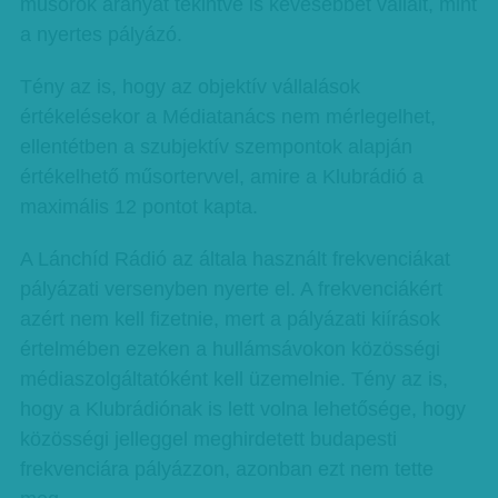
műsorok arányát tekintve is kevesebbet vállalt, mint
a nyertes pályázó.
Tény az is, hogy az objektív vállalások
értékelésekor a Médiatanács nem mérlegelhet,
ellentétben a szubjektív szempontok alapján
értékelhető műsortervvel, amire a Klubrádió a
maximális 12 pontot kapta.
A Lánchíd Rádió az általa használt frekvenciákat
pályázati versenyben nyerte el. A frekvenciákért
azért nem kell fizetnie, mert a pályázati kiírások
értelmében ezeken a hullámsávokon kö­­zösségi
médiaszolgáltatóként kell üzemelnie. Tény az is,
hogy a Klub­rá­dió­nak is lett volna lehetősége, hogy
közösségi jelleggel meghirdetett budapesti
frekvenciára pályázzon, azonban ezt nem tette