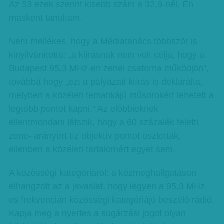
Az 53 ezek szerint kisebb szám a 32,9-nél. Én
másként tanultam.
Nem mellékes, hogy a Médiatanács többször is
kinyilvánította: „a kiírásnak nem volt célja, hogy a
Budapest 95,3 MHz-en zenei csatorna működjön”,
továbbá hogy „ezt a pályázati kiírás is deklarálta,
melyben a közéleti tematikájú műsorokért lehetett a
legtöbb pontot kapni.” Az előbbieknek
ellentmondani látszik, hogy a 60 százalék feletti
zene- arányért tíz objektív pontot osztottak,
ellenben a közéleti tartalomért egyet sem.
A közösségi kategóriáról: a közmeghallgatáson
elhangzott az a javaslat, hogy legyen a 95,3 MHz-
es frekvencián közösségi kategóriájú beszélő rádió.
Kapja meg a nyertes a sugárzási jogot olyan