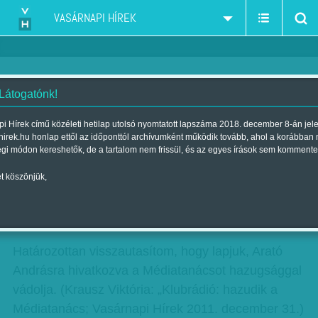
VASÁRNAPI HÍREK
 Látogatónk!
Levélváltás
i Hírek című közéleti hetilap utolsó nyomtatott lapszáma 2018. december 8-án jel
hirek.hu honlap ettől az időponttól archívumként működik tovább, ahol a korábban
| Megjelent a 2012. január 08.-i lapszámban
égi módon kereshetők, de a tartalom nem frissül, és az egyes írások sem kommente
hirdetes
t köszönjük,
Gál J. Zoltán felelős szerkesztő részére
Tisztelt Gál J. Zoltán Úr!
Határozottan visszautasítom, hogy lapjuk, Arató
Andrásra hivatkozva a Médiatanácsot hazugsággal
vádolja. (Krausz Viktória: „Klubrádió: hazudik a
Médiatanács; Vasárnapi Hírek 2011. december 31.)