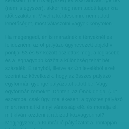
kerestem (nem is egyszer) és visszahívást ígértek
(nem is egyszer), akkor még nem tudott lapunkra
időt szakítani. Mivel a kérdéseimre nem adott
lehetőséget, most válaszolni vagyok kénytelen.
Ha megengedi, én is maradnék a tényeknél és
felidézném: az öt pályázó úgynevezett objektív
pontjai 53 és 57 között oszlottak meg, a legkisebb
és a legnagyobb között a különbség tehát hét
százalék. E tényből, illetve az Ön leveléből ezek
szerint az következik, hogy az összes pályázó
egyformán gyenge pályázatot adott be. Vagy
egyformán remeket. Dönteni az Önök dolga. (Jut
eszembe, csak úgy, mellékesen: a győztes pályázó
miért nem áll ki a nyilvánosság elé, és mondja el,
mit kíván kezdeni a rábízott közvagyonnal?
Megjegyzem, a Klubrádió pályázatát a honlapján