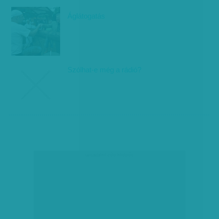
Áglátogatás
Szólhat-e még a rádió?
társadalmi célú hirdetés