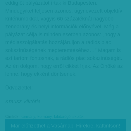
eddig öt pályázatot írtak ki Budapesten.
Mindegyiket teljesen azonos, úgynevezett objektív
kritériumokkal, vagyis 60 százaléknál nagyobb
zenearány és helyi információk előnyével. Még a
pályázat célja is minden esetben azonos: „hogy a
médiaszolgáltatás hozzájáruljon a rádiós piac
sokszínűségének megteremtéséhez…” Magam is
ezt tartom fontosnak, a rádiós piac sokszínűségét.
Az én dolgom, hogy erről cikket írjak. Az Önöké az
lenne, hogy ekként döntsenek.
Üdvözlettel:
Krausz Viktória
Címkék:
kormány
,
kormány
,
labdarúgó iskolák
Már előfizethet a Vasárnapi Hírekre, kattintson!