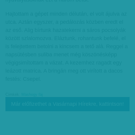
Hajtottam a gépet minden délután, el volt ájulva az
utca. Aztán egyszer, a pedálozás közben eredt el
az eső. Alig bírtunk hazatekerni a sáros pocsolyák
között szlalomozva. Eláztunk, rohantunk befelé, el
is felejtettem betolni a kincsem a tető alá. Reggel a
napsütésben suliba menet még köszönésképp
végigsimítottam a vázat. A kezemhez ragadt egy
leázott matrica. A bringán meg ott virított a dacos
festés: Csepel.
Címkék:
Máshogy fáj
Már előfizethet a Vasárnapi Hírekre, kattintson!