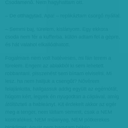
Csodamenő. Nem hagyhattam ott.
– De otthagytad, Apa! – replikáztam csorgó nyállal.
– Semmi baj, türelem, kislányom. Egy ekkora
csoda nem fér a kufferba, külön adtam fel a gépre,
és hát valahol elkallódhatott.
Fogalmam nem volt hatévesen, mi fán terem a
türelem. Engem az ablakból ki sem lehetett
robbantani, pisszenést sem bírtam elviselni. Mi
lesz, ha nem halljuk a csengőt? Nővérem
felajánlotta, hallgassuk addig együtt az egérnótát,
húgom kért, legyek én nyugodtan a cápával, amíg
átöltözteti a hableányt. Kit érdekelt akkor az egér
meg a tenger, nem láttam semmit, csak a NEM
kontrafékes, NEM műanyag, NEM pótkerekes
biciklimet. Anyát nem hagytam békén,