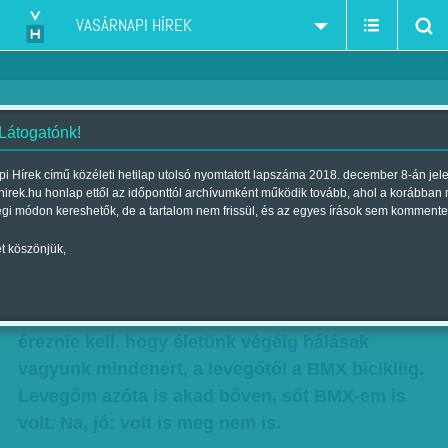
VASÁRNAPI HÍREK
 Látogatónk!
Horváth Dorka: Vörös Csepel
i Hírek című közéleti hetilap utolsó nyomtatott lapszáma 2018. december 8-án jel
hirek.hu honlap ettől az időponttól archívumként működik tovább, ahol a korábban
Szerző:
Horváth Dorka
| Megjelent a 2014. december 21.-i lapszámban
égi módon kereshetők, de a tartalom nem frissül, és az egyes írások sem kommente
t köszönjük,
Az édesapa nevű napszámos Mikulást csak
odaadó, hű kutyaszemekkel lehet biztatni és
lágy mosolyokkal nevelni. Folyamatosan
éreznie kell, hogy életünk végéig hálásak
vagyunk mindenért, a levegőtől a BMX bicikliig.
Levegőm azóta is akad bőven, sőt BMX-em is
volt. Na, jó: volt is meg nem is.