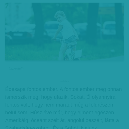
Illuztráció
hirdetes
Édesapa fontos ember. A fontos ember meg onnan
ismerszik meg, hogy utazik. Sokat. Ő olyannyira
fontos volt, hogy nem maradt még a földrészen
belül sem. Húsz éve már, hogy elment egészen
Amerikáig, óceánt szelt át, angolul beszélt, látta a
Szabadság-szobrot. És a Sohót. Nálunk,