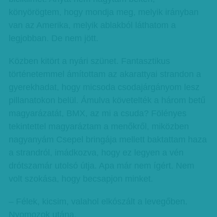
könyörögtem, hogy mondja meg, melyik irányban
van az Amerika, melyik ablakból láthatom a
legjobban. De nem jött.
Közben kitört a nyári szünet. Fantasztikus
történetemmel ámítottam az akarattyai strandon a
gyerekhadat, hogy micsoda csodajárgányom lesz
pillanatokon belül. Ámulva követelték a három betű
magyarázatát, BMX, az mi a csuda? Fölényes
tekintettel magyaráztam a menőkről, miközben
nagyanyám Csepel bringája mellett baktattam haza
a strandról, imádkozva, hogy ez legyen a vén
drótszamár utolsó útja. Apa már nem ígért. Nem
volt szokása, hogy becsapjon minket.
– Félek, kicsim, valahol elkószált a levegőben.
Nyomozok utána.