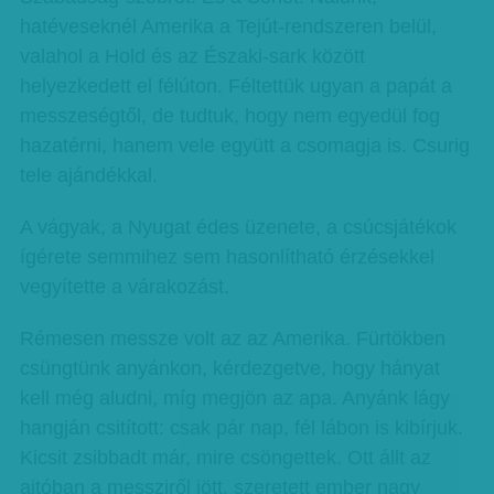
hatéveseknél Amerika a Tejút-rendszeren belül,
valahol a Hold és az Északi-sark között
helyezkedett el félúton. Féltettük ugyan a papát a
messzeségtől, de tudtuk, hogy nem egyedül fog
hazatérni, hanem vele együtt a csomagja is. Csurig
tele ajándékkal.
A vágyak, a Nyugat édes üzenete, a csúcsjátékok
ígérete semmihez sem hasonlítható érzésekkel
vegyítette a várakozást.
Rémesen messze volt az az Amerika. Fürtökben
csüngtünk anyánkon, kérdezgetve, hogy hányat
kell még aludni, míg megjön az apa. Anyánk lágy
hangján csitított: csak pár nap, fél lábon is kibírjuk.
Kicsit zsibbadt már, mire csöngettek. Ott állt az
ajtóban a messziről jött, szeretett ember nagy