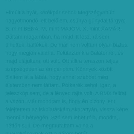
Elmúlt a nyár, kerékpár sehol. Megszégyenült
nagyotmondó lett belőlem, csúnya gúnydal tárgya:
B, mint BÉNA, M, mint MAJOM, X, mint XAMÁR.
Dúltam magamban, ha majd itt lesz, rá sem
ülhettek, balfékek. De már nem voltam olyan biztos,
hogy megjön valaha. Felutaztunk a Balatonról, és
majd elájultam: ott volt. Ott állt a teraszon teljes
szépségében az én paripám. Könnyek között
öleltem át a lábát, hogy ennél szebbet még
életemben nem láttam. Pótkerék sehol, igaz, a
teleszkóp sem, de a lényeg rajta volt. A BMX felirat
a vázon. Már mondtam is, hogy én bizony lent
felejtettem az iskolatáskám Akarattyán, vissza kéne
menni a hétvégén. Szó sem lehet róla, mondta,
hétfőn suli. De megmutattam volna a
nyavalyásoknak ezt a három betűt.