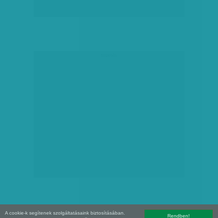
hirdetés
A cookie-k segítenek szolgáltatásaink biztosításában.
Rendben!