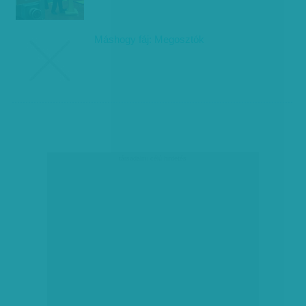
Máshogy fáj: Megosztók
társadalmi célú hirdetés