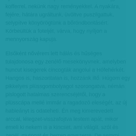
kofferrel, nekünk nagy reményekkel. A nyakára,
fejére, hátára ugráltunk, üvöltve puszilgattuk,
selypítve könyörögtünk a bőröndbontásért.
Körbeültük a foteljét, várva, hogy nyíljon a
mennyország kapuja.
Elsőként nővérem lett hálás és hűséges
tulajdonosa egy zenélő mesekönyvnek, amelyben
huncut kisegerek cincogták angolul a Hófehérkét.
Hangos is, haszontalan is, hozzánk illő. Húgom egy
pikkelyes plüssgombolyagot szorongatva, némán
pislogott hatalmas szerencséjétől, hogy a
plüsscápa mellé immár a ragadozó eleségét, az új
hableányt is odateheti. Én meg kimerevedett
arccal, lélegzet-visszafojtva lestem apát, mikor
emeli ki nekem is a kincset, ami világít, szól és
zenél, mutogat és berreg egyszerre. De semmi.