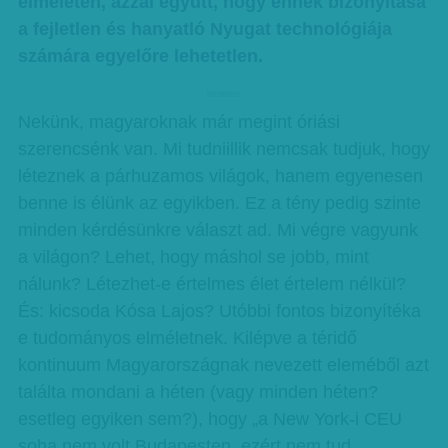
elméletén, azzal együtt, hogy ennek bizonyítása
a fejletlen és hanyatló Nyugat technológiája
számára egyelőre lehetetlen.
hirdetes
Nekünk, magyaroknak már megint óriási
szerencsénk van. Mi tudniillik nemcsak tudjuk, hogy
léteznek a párhuzamos világok, hanem egyenesen
benne is élünk az egyikben. Ez a tény pedig szinte
minden kérdésünkre választ ad. Mi végre vagyunk
a világon? Lehet, hogy máshol se jobb, mint
nálunk? Létezhet-e értelmes élet értelem nélkül?
És: kicsoda Kósa Lajos? Utóbbi fontos bizonyítéka
e tudományos elméletnek. Kilépve a téridő
kontinuum Magyarországnak nevezett eleméből azt
találta mondani a héten (vagy minden héten?
esetleg egyiken sem?), hogy „a New York-i CEU
soha nem volt Budapesten, ezért nem tud