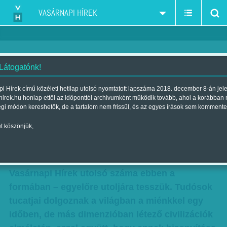
VASÁRNAPI HÍREK
 Látogatónk!
Mert nem is volt
i Hírek című közéleti hetilap utolsó nyomtatott lapszáma 2018. december 8-án jel
hirek.hu honlap ettől az időponttól archívumként működik tovább, ahol a korábban
Szerző:
Kövesdi Péter
| Megjelent a 2018. december 08.-i lapszámban
égi módon kereshetők, de a tartalom nem frissül, és az egyes írások sem kommente
t köszönjük,
Nem először foglalkozunk e hasábokon az
elméleti fizika és a magyar közélet súlyos
összefonódásaival, de – tekintve, hogy ez a
Vasárnapi Hírek utolsó száma ebben a
formában – egyelőre utoljára tesszük. Tudósok
tucatjai dolgoznak a világban a miénkkel egy
időben, de más dimenzióban létező civilizációk