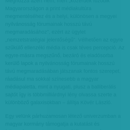
Méghozzá azért nem, mert „közérdek fűződik
Magyarországon a print médiakultúra
megmentéséhez és a helyi, különösen a megyei
nyilvánosság fórumainak hosszú távú
megmaradásához”, ezért az ügylet
„nemzetstratégiai jelentőségű”. Vélhetően az egyre
szűkülő ellenzéki média is csak téves percepció. Az
egyre-másra megszűnő, bezáró és eladósorba
kerülő lapok a nyilvánosság fórumainak hosszú
távú megmaradásában játszanak fontos szerepet,
ráadásul ma sokkal színesebb a magyar
médiapaletta, mint a nyugati, plusz a balliberális
sajtót így is többmilliárdnyi lény olvassa szerte a
különböző galaxisokban – állítja Kövér László.
Egy velünk párhuzamosan létező univerzumban a
magyar kormány támogatja a kutatást és