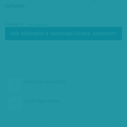
építettük.
Címkék:
A7 - heti abszurd
Már előfizethet a Vasárnapi Hírekre, kattintson!
KÖVETKEZŐ:
VAN SEGÍTSÉG
ELŐZŐ:
TRUMP TORNYAI