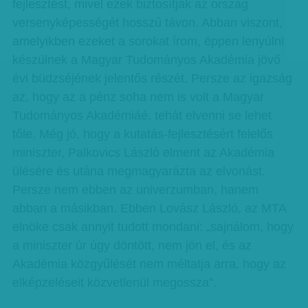
fejlesztést, mivel ezek biztosítják az ország
versenyképességét hosszú távon. Abban viszont,
amelyikben ezeket a sorokat írom, éppen lenyúlni
készülnek a Magyar Tudományos Akadémia jövő
évi büdzséjének jelentős részét. Persze az igazság
az, hogy az a pénz soha nem is volt a Magyar
Tudományos Akadémiáé, tehát elvenni se lehet
tőle. Még jó, hogy a kutatás-fejlesztésért felelős
miniszter, Palkovics László elment az Akadémia
ülésére és utána megmagyarázta az elvonást.
Persze nem ebben az univerzumban, hanem
abban a másikban. Ebben Lovász László, az MTA
elnöke csak annyit tudott mondani: „sajnálom, hogy
a miniszter úr úgy döntött, nem jön el, és az
Akadémia közgyűlését nem méltatja arra, hogy az
elképzeléseit közvetlenül megossza”.