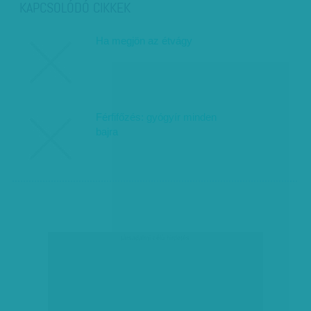
KAPCSOLÓDÓ CIKKEK
Ha megjön az étvágy
Férfifőzés: gyógyír minden
bajra
társadalmi célú hirdetés