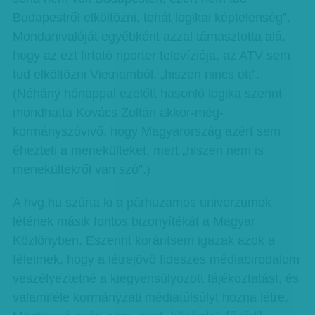
Budapestről elköltözni, tehát logikai képtelenség”.
Mondanivalóját egyébként azzal támasztotta alá,
hogy az ezt firtató riporter televíziója, az ATV sem
tud elköltözni Vietnamból, „hiszen nincs ott”.
(Néhány hónappal ezelőtt hasonló logika szerint
mondhatta Kovács Zoltán akkor-még-
kormányszóvivő, hogy Magyarország azért sem
éhezteti a menekülteket, mert „hiszen nem is
menekültekről van szó”.)
A hvg.hu szúrta ki a párhuzamos univerzumok
létének másik fontos bizonyítékát a Magyar
Közlönyben. Eszerint korántsem igazak azok a
félelmek, hogy a létrejövő fideszes médiabirodalom
veszélyeztetné a kiegyensúlyozott tájékoztatást, és
valamiféle kormányzati médiatúlsúlyt hozna létre.