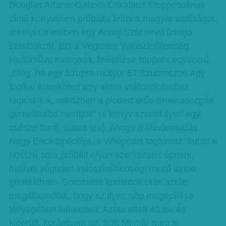
Douglas Adams Galaxis Útikalauz Stopposoknak
című könyvében próbálta leírni a magyar valóságot,
amelyet a műben egy Arany Szív nevű űrhajó
szimbolizál. Ezt a Végtelen Valószínűtlenség
Hajtóműve mozgatja, felépítése roppant egyszerű.
„Elég, ha egy Szupra-mütyür 57 Szubmezon Agy
logikai áramköreit egy atomi vektorplotterhez
kapcsoljuk, miközben a plottert erős Brownmozgás
generátorba merítjük” (a könyv szerint ilyen egy
csésze forró, illatos tea). Ahogy a Mindentudás
Nagy Enciklopédiája, a Wikipédia fogalmaz: kutatók
hosszú sora próbált olyan szerkezetet építeni,
mellyel végtelen valószínűtlenségi mező lenne
generálható. Sorozatos kudarcok után aztán
megállapodtak, hogy az ilyen gép megépítése
lényegében lehetetlen. Azóta eltelt 40 év, és
kiderült, korántsem az. Sőt! Mi már meg is