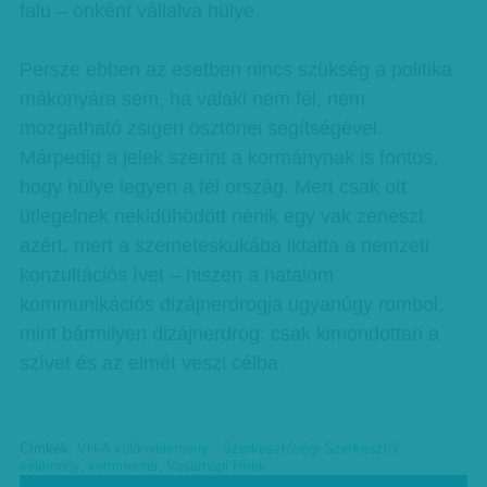
falu – önként vállalva hülye.
Persze ebben az esetben nincs szükség a politika
mákonyára sem, ha valaki nem fél, nem
mozgatható zsigeri ösztönei segítségével.
Márpedig a jelek szerint a kormánynak is fontos,
hogy hülye legyen a fél ország. Mert csak ott
ütlegelnek nekidühödött nénik egy vak zenészt
azért, mert a szemeteskukába iktatta a nemzeti
konzultációs ívet – hiszen a hatalom
kommunikációs dizájnerdrogja ugyanúgy rombol,
mint bármilyen dizájnerdrog: csak kimondottan a
szívet és az elmét veszi célba.
Címkék:
VH-A különvélemény - Szerkesztőségi-Szerkesztői
vélemény
,
kommentár
,
Vasárnapi Hírek