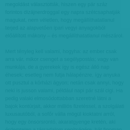
megoldást választották, hiszen egy pár száz
forintos dizájnerdroggal egy napra szétcsaphatják
magukat, nem véletlen, hogy megállíthatatlanul
terjed az alapvetően ipari vegyi anyagokból
előállított mákony – és megállíthatatlanul mészárol.
Mert tényleg kell valami, hogyha: az ember csak
arra vár, mikor csenget a segélypostás; vagy van
munkája, de a gyerekek így is egész álló nap
éhesek; esetleg nem futja hálapénzre, így anyuka
ott pusztul a kórházi ágyon; netán csak annyi, hogy
neki is jusson valami, például napi pár szál cigi. Ha
pedig valaki elmosódottabban szeretné látni a
bajok kontúrjait, akkor milliós fizetéssel, a szolgálati
luxusautóból, a sofőr válla mögül kioktatni arról,
hogy egy önsorsrontó, akaratgyenge kretén, aki
érdemtelen a társadalom segítségére, hát finoman