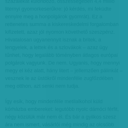
százalékát különböző, összességében 4,4 millió
liternyi gyomorkeserűkre: jó kérdés, mi feküdte
ennyire meg a honpolgárok gyomrát). Ez a
rettenetes summa a kiskereskedelmi forgalomban
kifizetett, azaz jól nyomon követhető szeszpénz.
Hivatalosan ugyanennyit isznak a britek, a
lengyelek, a lettek és a szlovákok – azaz úgy
tűnhet, hogy legalább töményben átlagos európai
polgárok vagyunk. De nem. Ugyanis, hogy mennyi
megy el kéz alatt, hány litert – jellemzően pálinkát –
vesznek le az üstökről mindenféle zugfőzdében
meg otthon, azt senki nem tudja.
Így esik, hogy mindenféle metilalkohol küld
kórházba embereket: legutóbb nyolc dámóci férfit,
négy közülük már nem él. És bár a gyilkos szesz
ára nem ismert, vásárlói még mindig az olcsóbb