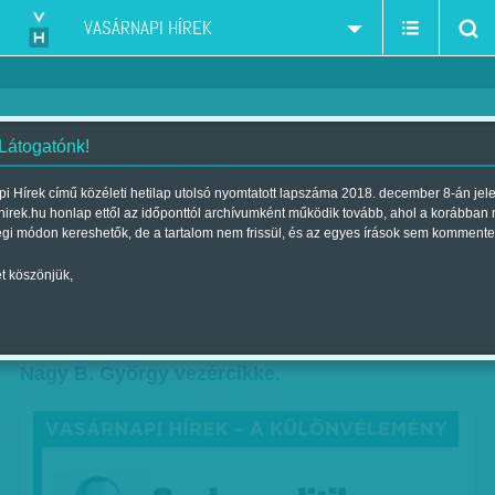
VASÁRNAPI HÍREK
 Látogatónk!
Nagy B. György: Csak a politika
i Hírek című közéleti hetilap utolsó nyomtatott lapszáma 2018. december 8-án jel
hirek.hu honlap ettől az időponttól archívumként működik tovább, ahol a korábban
mákonya
égi módon kereshetők, de a tartalom nem frissül, és az egyes írások sem kommente
Szerző:
Nagy B. György
| Megjelent a 2017. november 11.-i
t köszönjük,
lapszámban
VASÁRNAPI HÍREK – A KÜLÖNVÉLEMÉNY. –
Nagy B. György vezércikke.