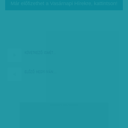
Már előfizethet a Vasárnapi Hírekre, kattintson!
KÖVETKEZŐ:
ISMÉT…
ELŐZŐ:
HEGYI IVÁN:…
társadalmi célú hirdetés