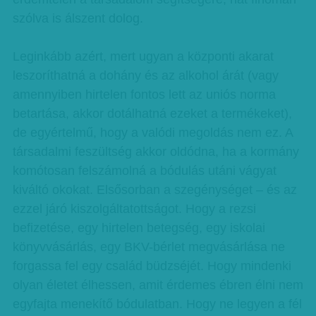
szólva is álszent dolog.
Leginkább azért, mert ugyan a központi akarat
leszoríthatná a dohány és az alkohol árát (vagy
amennyiben hirtelen fontos lett az uniós norma
betartása, akkor dotálhatná ezeket a termékeket),
de egyértelmű, hogy a valódi megoldás nem ez. A
társadalmi feszültség akkor oldódna, ha a kormány
komótosan felszámolná a bódulás utáni vágyat
kiváltó okokat. Elsősorban a szegénységet – és az
ezzel járó kiszolgáltatottságot. Hogy a rezsi
befizetése, egy hirtelen betegség, egy iskolai
könyvvásárlás, egy BKV-bérlet megvásárlása ne
forgassa fel egy család büdzséjét. Hogy mindenki
olyan életet élhessen, amit érdemes ébren élni nem
egyfajta menekítő bódulatban. Hogy ne legyen a fél