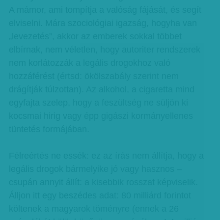
A mámor, ami tompítja a valóság fájását, és segít
elviselni. Mára szociológiai igazság, hogyha van
„levezetés”, akkor az emberek sokkal többet
elbírnak, nem véletlen, hogy autoriter rendszerek
nem korlátozzák a legális drogokhoz való
hozzáférést (értsd: ökölszabály szerint nem
drágítják túlzottan). Az alkohol, a cigaretta mind
egyfajta szelep, hogy a feszültség ne süljön ki
kocsmai hirig vagy épp gigászi kormányellenes
tüntetés formájában.
Félreértés ne essék: ez az írás nem állítja, hogy a
legális drogok bármelyike jó vagy hasznos –
csupán annyit állít: a kisebbik rosszat képviselik.
Álljon itt egy beszédes adat: 80 milliárd forintot
költenek a magyarok töményre (ennek a 26