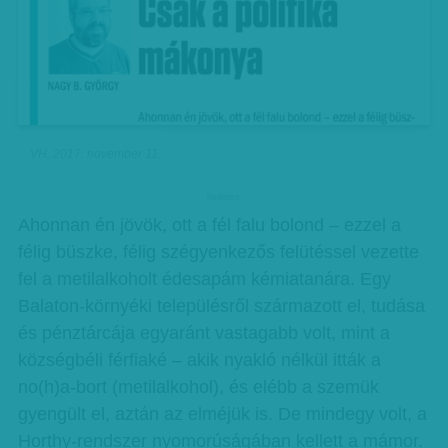
VH, 2017. november 11.
hirdetes
Ahonnan én jövök, ott a fél falu bolond – ezzel a
félig büszke, félig szégyenkezős felütéssel vezette
fel a metilalkoholt édesapám kémiatanára. Egy
Balaton-környéki településről származott el, tudása
és pénztárcája egyaránt vastagabb volt, mint a
községbéli férfiaké – akik nyakló nélkül itták a
no(h)a-bort (metilalkohol), és elébb a szemük
gyengült el, aztán az elméjük is. De mindegy volt, a
Horthy-rendszer nyomorúságában kellett a mámor.