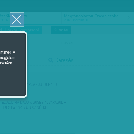
ősnők nőnapra
Megtáncoltatott Oscar-szobor
us 16.
2018. március 16.
i Hírekre, kattintson!
Kutatás
magyar
ent meg. A
start
 megjelent
Keresés
lhetőek.
stop
KÖVETKEZŐ:
AVAR JÁNOS: DONALD
DAVOSBAN
ELŐZŐ:
'HA MAJD A BŐSÉG KOSARÁBÓL' –
ÜRES PADOK, VÁLASZ NÉLKÜL –…