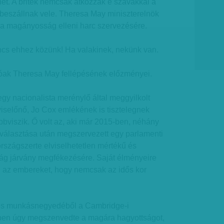
enet. A britek nemcsak átkozzák e szavakkal a
eszállnak vele. Theresa May miniszterelnök
ki a magányosság elleni harc szervezésére.
ncs ehhez közünk! Ha valakinek, nekünk van.
ak Theresa May fellépésének előzményei.
y nacionalista merénylő által meggyilkolt
viselőnő, Jo Cox emlékének is tisztelegnek
bbviszik. Ő volt az, aki már 2015-ben, néhány
választása után megszervezett egy parlamenti
országszerte elviselhetetlen mértékű és
g járvány megfékezésére. Saját élményeire
 az embereket, hogy nemcsak az idős kor
ros munkásnegyedéből a Cambridge-i
pen úgy megszenvedte a magára hagyottságot,