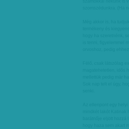
számokkal nekünk is v
szomszédunkra. (Ha ne
Még akkor is, ha tudju
termékeny és kiegyensú
hogy ha szeretnénk, se
is tenni, figyelemmel
orvoshoz, pedig ehhez
Félő, csak látszólag 
magatehetetlen, idős h
mellettük pedig már ha
Sok nap telt el úgy, h
senki.
Az ellenpont egy helyi 
mindkét lakót Katinak h
barátnője eljött hozzá 
hogy haza sem akart me