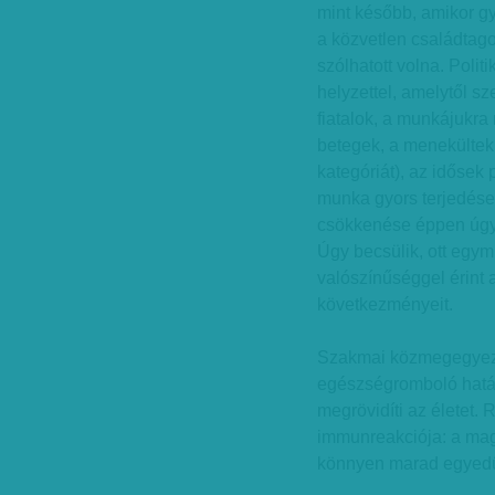
mint később, amikor gy
a közvetlen családtago
szólhatott volna. Poli
helyzettel, amelytől s
fiatalok, a munkájukra
betegek, a menekültek 
kategóriát), az idősek 
munka gyors terjedés
csökkenése éppen úgy,
Úgy becsülik, ott egymi
valószínűséggel érint
következményeit.
Szakmai közmegegyezés
egészségromboló hatá
megrövidíti az életet. 
immunreakciója: a magá
könnyen marad egyedül.