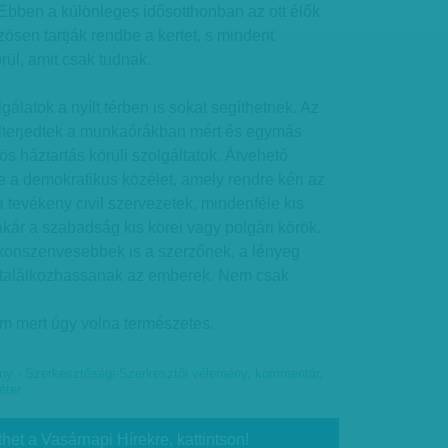
 Ebben a különleges idősotthonban az ott élők
sen tartják rendbe a kertet, s mindent
ül, amit csak tudnak.
álatok a nyílt térben is sokat segíthetnek. Az
lterjedtek a munkaórákban mért és egymás
ös háztartás körüli szolgáltatok. Átvehető
e a demokratikus közélet, amely rendre kéri az
tevékeny civil szervezetek, mindenféle kis
kár a szabadság kis körei vagy polgári körök.
konszenvesebbek is a szerzőnek, a lényeg
 találkozhassanak az emberek. Nem csak
m mert úgy volna természetes.
y - Szerkesztőségi-Szerkesztői vélemény
,
kommentár
,
éter
thet a Vasárnapi Hírekre, kattintson!