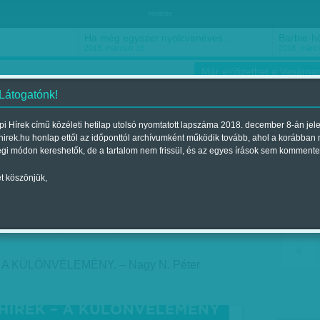
hirdetés
Ha még egyszer nyolcvanéves…
Barbie-h
2018. március 16.
2018. márci
Már előfizethet a Vasárnap
 Látogatónk!
i Hírek című közéleti hetilap utolsó nyomtatott lapszáma 2018. december 8-án jel
hirek.hu honlap ettől az időponttól archívumként működik tovább, ahol a korábban
ókusz
Szerintem
Ízlés
Sport
égi módon kereshetők, de a tartalom nem frissül, és az egyes írások sem kommente
t köszönjük,
er: Magányos gyilkos
jelent a 2018. január 27.-i lapszámban
A KÜLÖNVÉLEMÉNY. – Nagy N. Péter