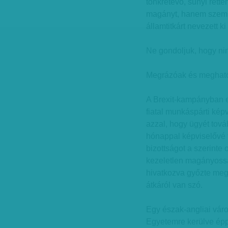
tönkretevő, sunyi rett
magányt, hanem szemb
államtitkárt nevezett 
Ne gondoljuk, hogy ni
Megrázóak és megható
A Brexit-kampányban eg
fiatal munkáspárti kép
azzal, hogy ügyét tová
hónappal képviselővé 
bizottságot a szerinte 
kezeletlen magányossá
hivatkozva győzte meg
átkáról van szó.
Egy észak-angliai vá
Egyetemre kerülve ép