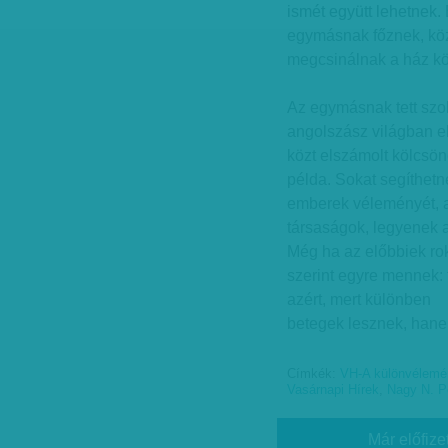
ismét együtt lehetnek.
egymásnak főznek, közö
megcsinálnak a ház kör
Az egymásnak tett szolg
angolszász világban e
közt elszámolt kölcsön
példa. Sokat segíthetn
emberek véleményét, a 
társaságok, legyenek a
Még ha az előbbiek ro
szerint egyre mennek:
azért, mert különben
betegek lesznek, hane
Címkék:
VH-A különvélemén
Vasárnapi Hírek
,
Nagy N. P
Már előfize