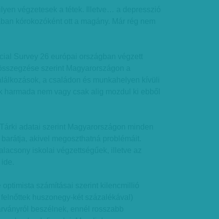
lyen végzetesek a tétek. Illetve… a depresszió
ban kórokozóként ott a magány. Már rég nem
…
ial Survey 26 európai országban végzett
összegzése szerint Magyarországon a
találkozások, a családon és munkahelyen kívüli
ek harmada nem vagy csak alig mozdul ki ebből
 Tárki adatai szerint Magyarországon minden
barátja, akivel megoszthatná problémáit.
alacsony iskolai végzettségűek, illetve az
 ide.
optimista számításai szerint kilencmillió
felnőttek huszonegy-két százalékával)
árványról beszélnek, ennél rosszabb