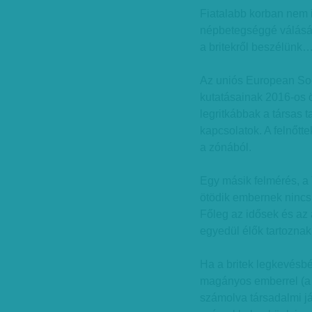
Fiatalabb korban nem i
népbetegséggé válásá
a britekről beszélünk
Az uniós European Soc
kutatásainak 2016-os 
legritkábbak a társas 
kapcsolatok. A felnőtt
a zónából.
Egy másik felmérés, a
ötödik embernek nincs 
Főleg az idősek és az 
egyedül élők tartoznak
Ha a britek legkevésbé 
magányos emberrel (a 
számolva társadalmi j