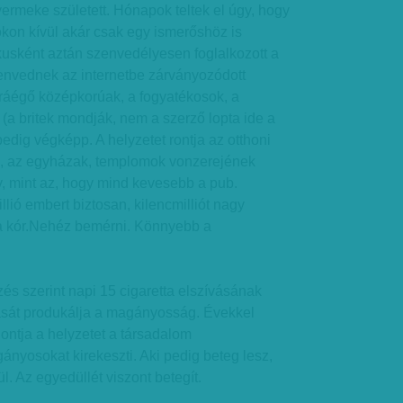
ermeke született. Hónapok teltek el úgy, hogy
kon kívül akár csak egy ismerőshöz is
tikusként aztán szenvedélyesen foglalkozott a
zenvednek az internetbe zárványozódott
 ráégő középkorúak, a fogyatékosok, a
(a britek mondják, nem a szerző lopta ide a
pedig végképp. A helyzetet rontja az otthoni
e, az egyházak, templomok vonzerejének
 mint az, hogy mind kevesebb a pub.
llió embert biztosan, kilencmilliót nagy
 a kór.Nehéz bemérni. Könnyebb a
 szerint napi 15 cigaretta elszívásának
sát produkálja a magányosság. Évekkel
Rontja a helyzetet a társadalom
nyosokat kirekeszti. Aki pedig beteg lesz,
 Az egyedüllét viszont betegít.