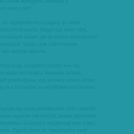
an okunk odafigyelni. Mondjuk a
m akarja, ne!)
k, az egyedüllét nem magány. Ez lehet
lyozott állapot is. Magánnyá akkor válik,
m találunk valakit, aki ha semmi mást nem tud
 meghallgat. Sokan csak ezért mennek
 nem kellene diploma.
extrém, hogy Szegeden néhány éve egy
ázaspárt kiszáradva, kiéhezve találtak,
lott gondozójukat, egy kerekes székes ember.
ogy se a házaspárt, se segítőjüket nem kereste
lapnak egy bajai idősotthonról szóló cikkéből:
ívják, egyikük már bent élt, amikor gyerekkori
látogatóba, és annyira megtetszett neki a hely,
nni. Együtt nőttek fel, öregségükre most