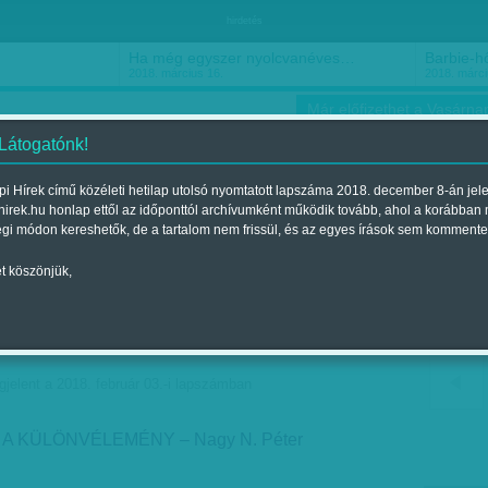
hirdetés
Ha még egyszer nyolcvanéves…
Barbie-h
2018. március 16.
2018. márci
Már előfizethet a Vasárnap
 Látogatónk!
i Hírek című közéleti hetilap utolsó nyomtatott lapszáma 2018. december 8-án jel
hirek.hu honlap ettől az időponttól archívumként működik tovább, ahol a korábban
ókusz
Szerintem
Ízlés
Sport
égi módon kereshetők, de a tartalom nem frissül, és az egyes írások sem kommente
t köszönjük,
er: Nem ez a verekedés
jelent a 2018. február 03.-i lapszámban
 A KÜLÖNVÉLEMÉNY – Nagy N. Péter