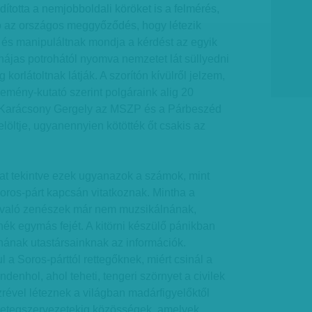
ította a nemjobboldali köröket is a felmérés,
ó az országos meggyőződés, hogy létezik
 és manipuláltnak mondja a kérdést az egyik
ájas potrohától nyomva nemzetet lát süllyedni
korlátoltnak látják. A szorítón kívülről jelzem,
mény-kutató szerint polgáraink alig 20
y Karácsony Gergely az MSZP és a Párbeszéd
elöltje, ugyanennyien kötötték őt csakis az
at tekintve ezek ugyanazok a számok, mint
oros-párt kapcsán vitatkoznak. Mintha a
ravaló zenészek már nem muzsikálnának,
ék egymás fejét. A kitörni készülő pánikban
ának utastársainknak az információk.
a Soros-párttól rettegőknek, miért csinál a
indenhol, ahol teheti, tengeri szörnyet a civilek
rével léteznek a világban madárfigyelőktől
etegszervezetekig közösségek, amelyek