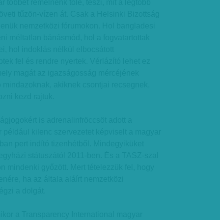
 többet remélnénk tőle, teszi, mit a legtöbb
öveti tűzön-vízen át. Csak a Helsinki Bizottság
llenük nemzetközi fórumokon. Hol bangladesi
i méltatlan bánásmód, hol a fogvatartottak
, hol indoklás nélkül elbocsátott
ptek fel és rendre nyertek. Vérlázító lehet ez
mely magát az igazságosság mércéjének
ó mindazoknak, akiknek csontjai recsegnek,
zni kezd rajtuk.
jogokért is adrenalinfröccsöt adott a
például kilenc szervezetet képviselt a magyar
ban pert indító tizenhétből. Mindegyiküket
 egyházi státuszától 2011-ben. És a TASZ-szal
n mindenki győzött. Mert tételezzük fel, hogy
nére, ha az általa aláírt nemzetközi
gzi a dolgát.
ikor a Transparency International magyar