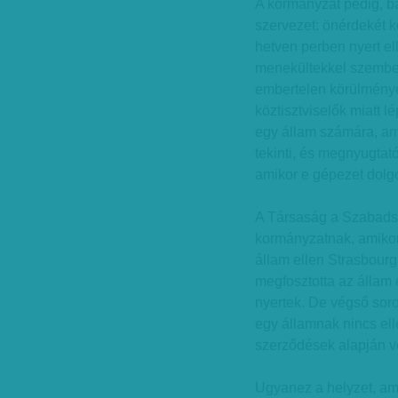
A kormányzat pedig, bár
szervezet: önérdekét k
hetven perben nyert e
menekültekkel szemben
embertelen körülményei
köztisztviselők miatt lé
egy állam számára, a
tekinti, és megnyugtat
amikor e gépezet dolgo
A Társaság a Szabadság
kormányzatnak, amikor 
állam ellen Strasbourg
megfosztotta az állam
nyertek. De végső soro
egy államnak nincs elle
szerződések alapján vé
Ugyanez a helyzet, am