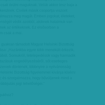
 csak örülni maguknak. Velük akkor lesz baja a
kerülnek. Civilek másik csoportja viszont
almazza meg magát. Emberi jogokat, életeket,
lenségét védik azoktól, akiknek hatalmuk van
knek az értékeknek. Ez elsősorban a
em csak a mai.
is gyakran támadott Magyar Helsinki Bizottság
vása: „Hazánkba egyre több menekült érkezik,
ból. Sorsukról, letelepedésük vagy harmadik
tazásuk engedélyezéséről, sőt esetleges
szervek döntenek, többnyire a nyilvánosság
Helsinki Bizottság figyelemmel kívánja kísérni
t; és szorgalmazza, hogy bővüljenek mind a
vábbjutás jogi lehetőségei.”
gukhoz?