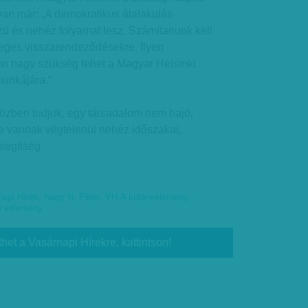
 van már: „A demokratikus átalakulás
 és nehéz folyamat lesz. Számítanunk kell
eges visszarendeződésekre. Ilyen
n nagy szükség lehet a Magyar Helsinki
munkájára.”
közben tudjuk, egy társadalom nem hajó,
De vannak végtelenül nehéz időszakai,
segítség.
napi Hírek
,
Nagy N. Péter
,
VH-A különvélemény -
i vélemény
thet a Vasárnapi Hírekre, kattintson!