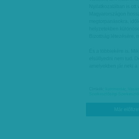
Nyilatkozatában is ott
Magyarországon hosszú
megtorpanásokra, idől
helyzetekben különöse
Bizottság létezésére, 
És a többiekére is. Mi
elsüllyedni nem tud. 
amelyekben jár neki a 
Címkék:
kommentár
,
Vasár
Szerkesztőségi-Szerkesztő
Már előfize