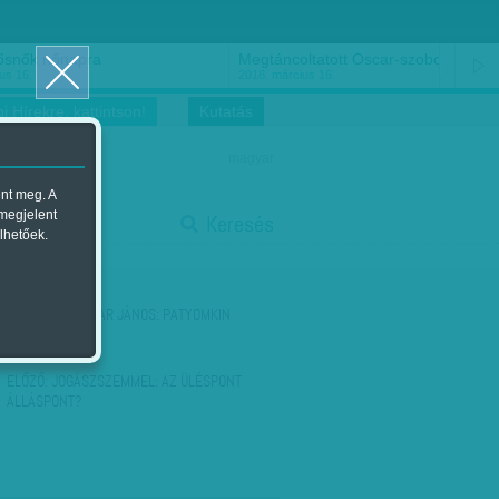
ősnők nőnapra
Megtáncoltatott Oscar-szobor
us 16.
2018. március 16.
i Hírekre, kattintson!
Kutatás
magyar
ent meg. A
start
 megjelent
Keresés
lhetőek.
stop
KÖVETKEZŐ:
AVAR JÁNOS: PATYOMKIN
PÁNIKBAN
ELŐZŐ:
JOGÁSZSZEMMEL: AZ ÜLÉSPONT
ÁLLÁSPONT?