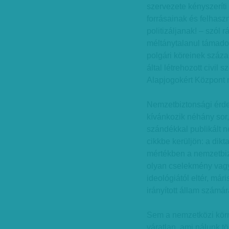
szervezete kényszerít
forrásainak és felhasz
politizáljanak! – szól 
méltánytalanul támadot
polgári köreinek százai 
által létrehozott civil
Alapjogokért Központ 
Nemzetbiztonsági érde
kívánkozik néhány sor
szándékkal publikált
cikkbe kerüljön: a dik
mértékben a nemzetbizt
olyan cselekmény vagy
ideológiától eltér, már
irányított állam számár
Sem a nemzetközi körn
váratlan, ami nálunk tö