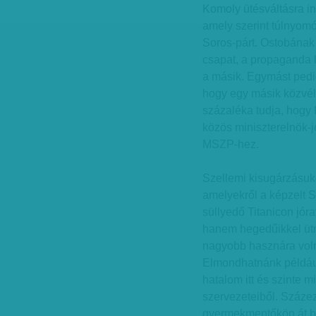
Komoly ütésváltásra ind
amely szerint túlnyom
Soros-párt. Ostobának
csapat, a propaganda h
a másik. Egymást pedig 
hogy egy másik közvéle
százaléka tudja, hog
közös miniszterelnök-j
MSZP-hez.
Szellemi kisugárzásuk
amelyekről a képzelt S
süllyedő Titanicon jó
hanem hegedűikkel ütn
nagyobb hasznára voln
Elmondhatnánk például 
hatalom itt és szinte m
szervezeteiből. Százez
gyermekmentőkön át b