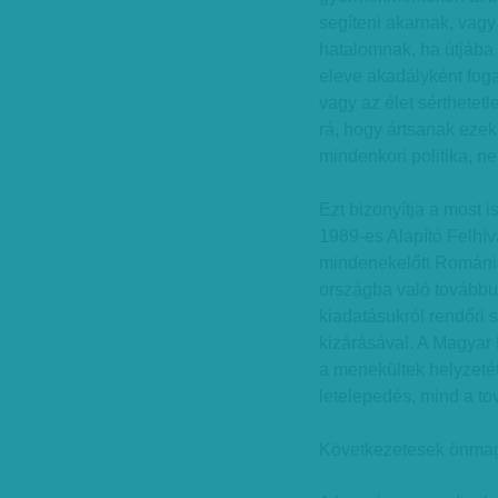
segíteni akarnak, vagy
hatalomnak, ha útjába 
eleve akadályként fog
vagy az élet sérthetet
rá, hogy ártsanak eze
mindenkori politika, n
Ezt bizonyítja a most 
1989-es Alapító Felhí
mindenekelőtt Romániá
országba való továbbu
kiadatásukról rendőri 
kizárásával. A Magyar 
a menekültek helyzeté
letelepedés, mind a to
Következetesek önma