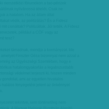
i ki nemzetközi fórumokon a tao-pénzek
nálóinak nyilvánossá tételét. Csak ne
rájuk a hatalom. Ha az állam által
takat védik, az politizálás? És a Fidesz
mit csináltak? Politizáltak. Jól tették. A Fidesz
 szervezetek, például a CÖF vagy az
mit tesz?
keket támadnak, mondja a kormányzat. Ide
, amelyet Finszter Géza bizonnyal nem azzal a
 nemrég az Ügyészségi Szemlében, hogy e
tatórikus hatalomgyakorlás a legabszurdabb
onsági védelmet terjeszti ki, hiszen minden
 gondolat, ami az egyetlen hivatalos
is halálos fenyegetést jelent az önkénnyel
a.
yezetet tekintve, sem történetileg nem
rténik. A Magyar Helsinki Bizottság Alapító