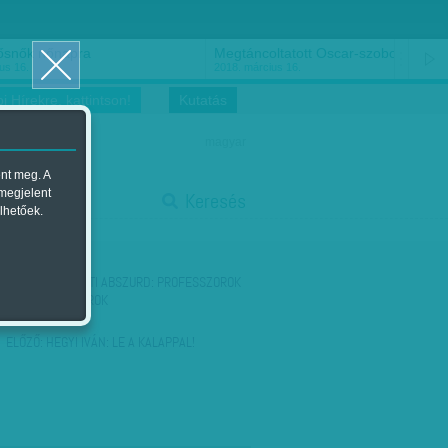
ősnők nőnapra
Megtáncoltatott Oscar-szobor
us 16.
2018. március 16.
i Hírekre, kattintson!
Kutatás
magyar
ent meg. A
start
 megjelent
Keresés
lhetőek.
stop
KÖVETKEZŐ:
HETI ABSZURD: PROFESSZOROK
ÉS NAGYDOKTOROK
ELŐZŐ:
HEGYI IVÁN: LE A KALAPPAL!