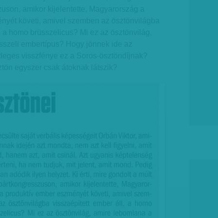
zuson, amikor kijelentette, Magyarország a
nyét követi, amivel szemben az ösztönvilágba
l, a homo brüsszelicus? Mi ez az ösztönvilág,
sszeli embertípus? Hogy jönnek ide az
eges visszfénye ez a Soros-ösztöndíjnak?
tön egyszer csak átoknak látszik?