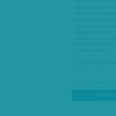
történelemnek van egy
egyik legerősebb törté
népben él, az, hogy a v
400 éve, talán Mátyás
utóbb el fognak bennün
arra használják, amir
eladják az ország egyi
elmenekülnek, amikor 
tehát vezessenek.”
Ez utóbbi most nem f
Címkék:
kommentár
,
Vasár
Már előfize