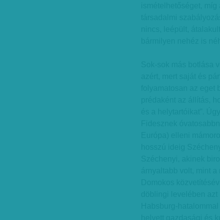
ismételhetőséget, míg 
társadalmi szabályozás
nincs, leépült, átalaku
bármilyen nehéz is né
Sok-sok más botlása v
azért, mert saját és pá
folyamatosan az eget b
prédaként az állítás, 
és a helytartóikat”. Úg
Fidesznek óvatosabbna
Európa) elleni mámoros
hosszú ideig Széchenyi
Széchenyi, akinek bir
árnyaltabb volt, mint a
Domokos közvetítéséve
döblingi levelében azt
Habsburg-hatalommal h
helyett gazdasági és ku