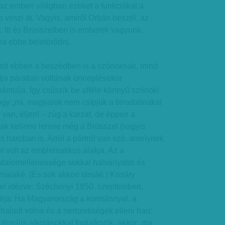
az emberi világban ezeket a funkciókat a
 veszi át. Vagyis, amiről Orbán beszél, az
lt. Itt és Brüsszelben is emberek vagyunk,
ha ebbe beletörődni.
olt ebben a beszédben is a szónoknak, mind
rtja páratlan voltának ünneplésekor
ámulja. Így csúszik be afféle könnyű szónoki
hogy „mi, magyarok nem csípjük a birodalmakat
y van, éljen! – zúg a karzat, de éppen a
k kellene lennie még a Brüsszel (vagyis
 harcban is. Arról a pártról van szó, amelynek
 volt az emblematikus alakja. Az a
odalomellenessége sokkal halványabb és
 maiaké. (És sok akkori társáé.) Kosáry
l idézve: Széchenyi 1850. szeptemberi,
 írja: Ha Magyarország a kormánnyal, a
aladt volna és a nemzetiségek elleni harc
lturális alkotásokkal foglalkozik, akkor „ma