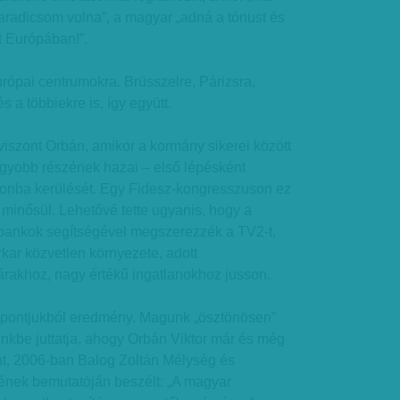
radicsom volna”, a magyar „adná a tónust és
t Európában!”.
urópai centrumokra. Brüsszelre, Párizsra,
s a többiekre is, így együtt.
 viszont Orbán, amikor a kormány sikerei között
agyobb részének hazai – első lépésként
jdonba kerülését. Egy Fidesz-kongresszuson ez
k minősül. Lehetővé tette ugyanis, hogy a
t bankok segítségével megszerezzék a TV2-t,
rkar közvetlen környezete, adott
rakhoz, nagy értékű ingatlanokhoz jusson.
mpontjukból eredmény. Magunk „ösztönösen”
nkbe juttatja, ahogy Orbán Viktor már és még
t, 2006-ban Balog Zoltán Mélység és
nek bemutatóján beszélt: „A magyar