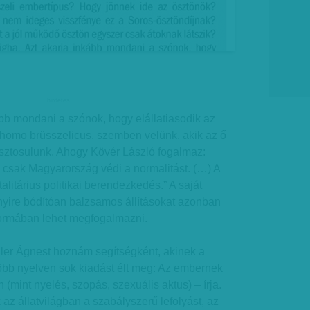
hirdetes
ább mondani a szónok, hogy elállatiasodik az
 homo brüsszelicus, szemben velünk, akik az ő
asztosulunk. Ahogy Kövér László fogalmaz:
 csak Magyarország védi a normalitást. (…) A
talitárius politikai berendezkedés.” A saját
ire bódítóan balzsamos állításokat azonban
formában lehet megfogalmazni.
ler Ágnest hoznám segítségként, akinek a
öbb nyelven sok kiadást élt meg: Az embernek
(mint nyelés, szopás, szexuális aktus) – írja.
 az állatvilágban a szabályszerű lefolyást, az