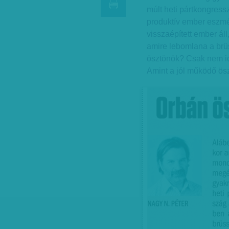
múlt heti pártkongress
produktív ember eszmé
visszaépített ember ál
amire lebomlana a brü
ösztönök? Csak nem id
Amint a jól működő ösz