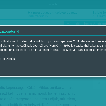
hirdetés
Ha még egyszer nyolcvanéves…
Barbie-h
2018. március 16.
2018. márci
Már előfizethet a Vasárnap
 Látogatónk!
i Hírek című közéleti hetilap utolsó nyomtatott lapszáma 2018. december 8-án jel
hirek.hu honlap ettől az időponttól archívumként működik tovább, ahol a korábban
ókusz
Szerintem
Ízlés
Sport
égi módon kereshetők, de a tartalom nem frissül, és az egyes írások sem kommente
t köszönjük,
r: Orbán ösztönei
gjelent a 2017. november 18.-i lapszámban
ális képességeit Orbán Viktor, amikor annak
azt kell figyelni, amit mond, hanem azt, amit
telenség megérteni, ha nem tudjuk, mit jelent,
n adódik ilyen helyzet. Ki érti, mire gondolt a