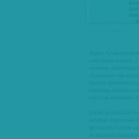
VH, 2017. november 18.
Aligha. Azt akarja ink
unió tipikus embere, a
vezetése alatt felmag
„Európában már szinte
liberális demokrácia to
közönség számára enny
már csak értelmetlen 
Ennek igazolására Hel
témában írott könyve t
igen kevés ösztöne van 
Az ösztönök biztosítják