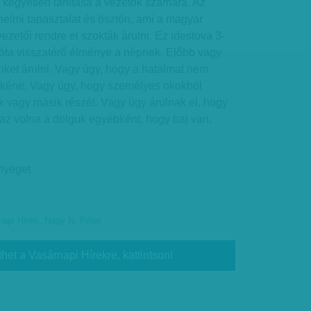
 kegyetlen tanítása a vezetők számára. Az
nelmi tapasztalat és ösztön, ami a magyar
ezetői rendre el szokták árulni. Ez idestova 3-
 óta visszatérő élménye a népnek. Előbb vagy
ket árulni. Vagy úgy, hogy a hatalmat nem
e kéne. Vagy úgy, hogy személyes okokból
k vagy másik részét. Vagy úgy árulnak el, hogy
az volna a dolguk egyébként, hogy baj van,
enyeget.
napi Hírek
,
Nagy N. Péter
thet a Vasárnapi Hírekre, kattintson!