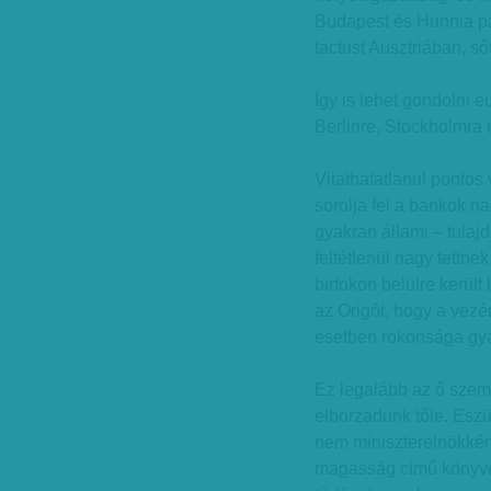
Budapest és Hunnia pa
tactust Ausztriában, ső
Így is lehet gondolni e
Berlinre, Stockholmra é
Vitathatatlanul pontos
sorolja fel a bankok n
gyakran állami – tula
feltétlenül nagy tettne
birtokon belülre kerül
az Origót, hogy a vezé
esetben rokonsága gyá
Ez legalább az ő sze
elborzadunk tőle. Eszü
nem miniszterelnökkén
magasság című könyvé