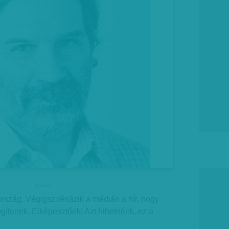
hirdetes
rszág. Végigszirénázik a médián a hír, hogy
egítenek. Elképesztőek! Azt hihetnénk, ez a