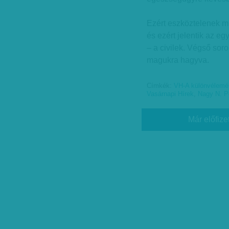
Ezért eszköztelenek m
és ezért jelentik az eg
– a civilek. Végső sor
magukra hagyva.
Címkék:
VH-A különvélemén
Vasárnapi Hírek
,
Nagy N. P
Már előfize