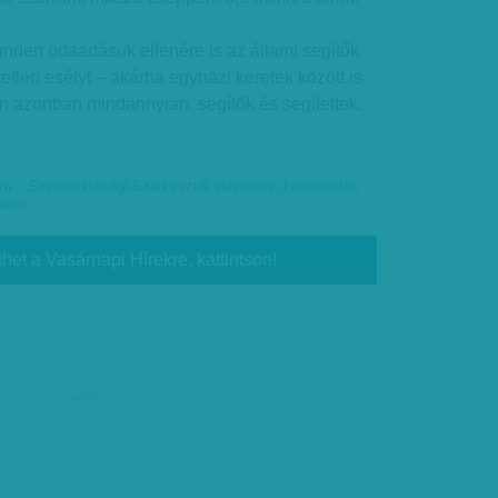
inden odaadásuk ellenére is az állami segítők
yetlen esélyt – akárha egyházi keretek között is
on azonban mindannyian, segítők és segítettek,
y - Szerkesztőségi-Szerkesztői vélemény
,
kommentár
,
éter
thet a Vasárnapi Hírekre, kattintson!
hirdetés