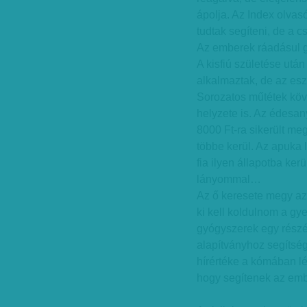
ápolja. Az Index olvasó
tudtak segíteni, de a 
Az emberek ráadásul 
A kisfiú születése után
alkalmaztak, de az esz
Sorozatos műtétek köv
helyzete is. Az édesan
8000 Ft-ra sikerült m
többe kerül. Az apuka 
fia ilyen állapotba ke
lányommal…
Az ő keresete megy az 
ki kell koldulnom a gy
gyógyszerek egy rész
alapítványhoz segítségé
hírértéke a kómában l
hogy segítenek az emb