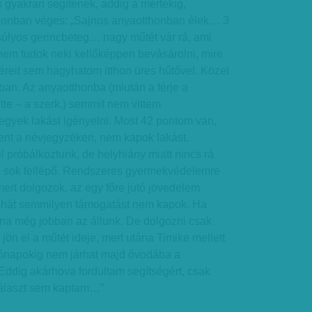
is gyakran segítenek, addig a mértékig,
zonban véges: „Sajnos anyaotthonban élek… 3
úlyos gerincbeteg… nagy műtét vár rá, ami
nem tudok neki kellőképpen bevásárolni, mire
véreit sem hagyhatom itthon üres hűtővel. Közel
ban. Az anyaotthonba (miután a férje a
tte – a szerk.) semmit nem vittem
ek lakást igényelni. Most 42 pontom van,
ent a névjegyzéken, nem kapok lakást.
l próbálkoztunk, de helyhiány miatt nincs rá
e sok fellépő. Rendszeres gyermekvédelemre
ert dolgozok, az egy főre jutó jövedelem
tehát semmilyen támogatást nem kapok. Ha
na még jobban az állunk. De dolgozni csak
jön el a műtét ideje, mert utána Timike mellett
ónapokig nem járhat majd óvodába a
 Eddig akárhova fordultam segítségért, csak
választ sem kaptam…”