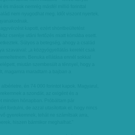
i és mások nemrég másfél millió forinttal
család nem nyugodhat meg. Időt viszont nyertek.
gyanakodnak.
 agyvérzést kapott, ezért shöntbeültetést
köz cseréje utáni fertőzés miatt kómába esett.
etkeztek. Súlyos a betegség, ahogy a család
ya szavaival: „a közgyógyellátás keretét csak
egemeltetnem. Benuka ellátása ennél sokkal
lelépett, miután szembesült a ténnyel, hogy a
rült, magamra maradtam a bajban a
albérletre, én 74 000 forintot kapok. Magyarul,
erekemnek a szondát, az oxigént és a
ét minden hónapban. Próbáltam pár
rt fordulni, de azzal utasítottak el, hogy nincs
évő gyerekemnek, tehát ne számítsak arra,
erek, hiszen bármikor meghalhat.”