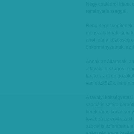
Négy családról írtam, 
reménytelenséggel.
Rengeteget segítenek a
megszakadnak, sem tud
ahol már a közösség e
önkormányzatnak, az 
Annak az államnak, am
a tavalyi országos min
tartják az itt dolgozók
van eszközük, mire nin
A tavalyi költségvetési
szociális szféra bérpó
kerékpáros körversenyr
továbbá az egyházakho
szociális szférában), a
egészségügyre kevésbé 