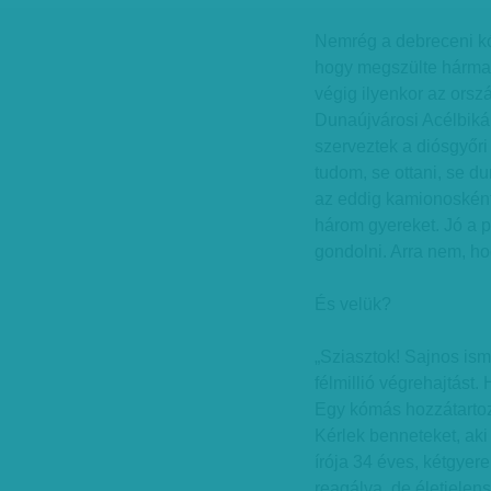
Nemrég a debreceni k
hogy megszülte hármas 
végig ilyenkor az or
Dunaújvárosi Acélbikák
szerveztek a diósgyőri
tudom, se ottani, se du
az eddig kamionosként
három gyereket. Jó a pi
gondolni. Arra nem, ho
És velük?
„Sziasztok! Sajnos ism
félmillió végrehajtást
Egy kómás hozzátartoz
Kérlek benneteket, aki
írója 34 éves, kétgyer
reagálva, de életjelen