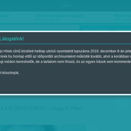
hirdetés
lső világból
Reformkori roadmovie
2018. március 15.
Már előfizethet a Vasárnap
 Látogatónk!
i Hírek című közéleti hetilap utolsó nyomtatott lapszáma 2018. december 8-án jel
hirek.hu honlap ettől az időponttól archívumként működik tovább, ahol a korábban
ókusz
Szerintem
Ízlés
Sport
égi módon kereshetők, de a tartalom nem frissül, és az egyes írások sem kommente
t köszönjük,
r: Segítsetek, osszátok!
jelent a 2018. január 13.-i lapszámban
A KÜLÖNVÉLEMÉNY. – Nagy N. Péter