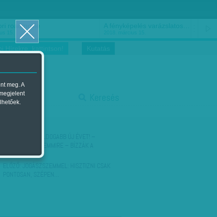
A fényképelés varázslatos…
Hargitai Miklós: És bocsá
2018. március 15.
2018. március 14.
i Hírekre, kattintson!
Kutatás
ent meg. A
start
 megjelent
Keresés
lhetőek.
stop
KÖVETKEZŐ:
BOLDOGABB ÚJ ÉVET! –
MILLIÁRDOK A SEMMIRE – BÍZZÁK A
SZAKÉRTŐKRE…
ELŐZŐ:
JOGÁSZSZEMMEL: HISZTIZNI CSAK
PONTOSAN, SZÉPEN…