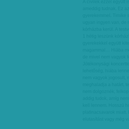
A civilek ezzel együtt 
ameddig tudnak. Ez a
gyerekemmel. Timike s
ugyan ingyen van, de 
kórházba kerül. A test
1 hétig leszünk kórház
gyerekekkel együtt kite
magammal… Hiába megy
de mivel nem vagyok f
Jótékonysági koncertte
lehetőség, hiába lenn
nem vagyok jogosult, m
meghaladja a határt, 
nem dolgoznék, felkop
addig tudok, amíg nem 
kell lennem. Hosszú h
platinacsavarok miatt.
elutasítást vagy még 