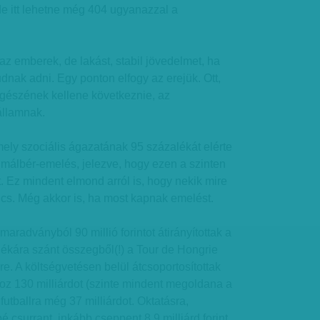
de itt lehetne még 404 ugyanazzal a
z emberek, de lakást, stabil jövedelmet, ha
nak adni. Egy ponton elfogy az erejük. Ott,
gészének kellene következnie, az
államnak.
ely szociális ágazatának 95 százalékát elérte
imálbér-emelés, jelezve, hogy ezen a szinten
at. Ez mindent elmond arról is, hogy nekik mire
cs. Még akkor is, ha most kapnak emelést.
 maradványból 90 millió forintot átirányítottak a
tlékára szánt összegből(!) a Tour de Hongrie
e. A költségvetésen belül átcsoportosítottak
z 130 milliárdot (szinte mindent megoldana a
 futballra még 37 milliárdot. Oktatásra,
csurrant, inkább cseppent 8,9 milliárd forint.