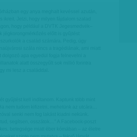
órházban egy anya meghalt kevéssel azután,
ikreit. Jelzi, hogy milyen fájdalom szalad
szágon, hogy például a DVTK Jegesmedvék–
 jégkorongmérkőzés előtt is gyűjtést
 szurkolók a család számára. Pedig, úgy
naújvárosi szála nincs a tragédiának, ami miatt
 dolgozó apa egyedül fogja felnevelni a
llanatok alatt összegyűlt sok millió forintra
gy mi lesz a családdal.
ét gyűjtést kell indítanom. Kaptunk több mint
. Ha nem tudom kifizetni, mehetünk az utcára…
óval senki nem fog lakást kiadni nekünk.
 tud, segítsen, osszátok…” A Facebook-poszt
ekes, betegsége miatt éber kómában – az életre
ségeket szinte nem mutatva – fekvő lányát