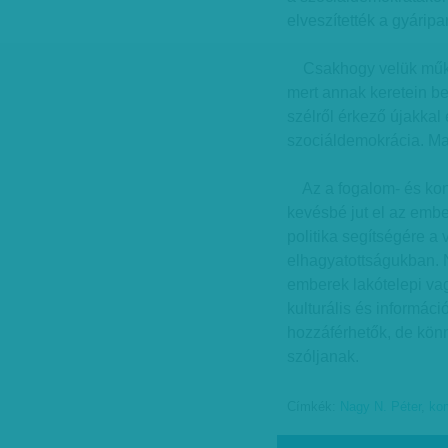
elveszítették a gyáripar
Csakhogy velük működ
mert annak keretein be
szélről érkező újakkal
szociáldemokrácia. Ma
Az a fogalom- és konfl
kevésbé jut el az emb
politika segítségére a 
elhagyatottságukban. N
emberek lakótelepi vag
kulturális és informác
hozzáférhetők, de könn
szóljanak.
Címkék:
Nagy N. Péter
,
ko