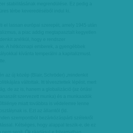
szer stabilitásának megrendülése. Ez pedig a
res térbe keveredéséből indul ki.
el lassan európai szerepét, amely 1945 után
italizmus, a piac addig megtapasztalt kegyetlen
denkit anélkül, hogy e rendszer
ne. A hétköznapi emberek, a gyengébbek
lyokkal kívánta temperálni a kapitalizmust.
tte.
 az új közép (Blair, Schröder) „mindenkit
litikájára váltottak. Itt tévesztettek lépést, mert
g, de az is, hanem a globalizáció (az óriási
zanaszét szervezett munka) és a munkaadók
fölénye miatt továbbra is védelemre lenne
ztálynak is. Ezt az államtól (ld.
inden szempontból bezárkózáspárti szélekről
tással. Kétséges, hogy alappal teszik-e, de ez
 nem segít. Ők ráadásul e folyamatban