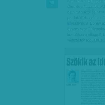
direktebb kifejezések
őket, de a hazai balold
nem maguktól és nem is
produkálják a választ
teljesítményt. Éppen a
összes szociáldemokrata
kontaktust a világgal,
változások robusztusa