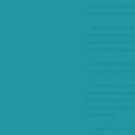
Franciaországban a l
képviselői helyet veszí
Németországban az SD
történetük mélypontja
százalékot szerzett). A
minden idők leggyeng
A holland Munkáspárt 
az osztrák szocdemek.
A Brexitben az azt tel
Munkáspártot ugyanúgy
konzervatívokat az övéi
igaz, kevéssé meggyőz
ad Corbynnal.
A legendás skandináv