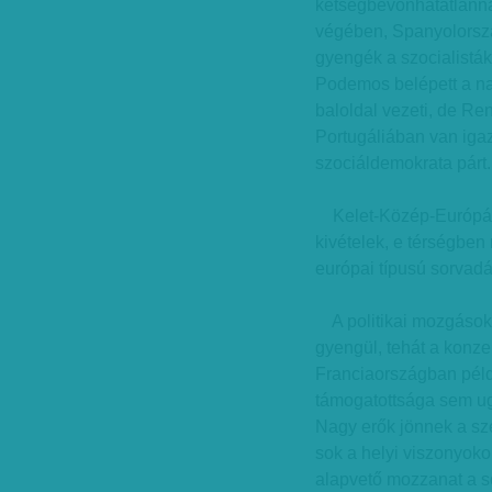
kétségbevonhatatlannak 
végében, Spanyolorsz
gyengék a szocialisták,
Podemos belépett a na
baloldal vezeti, de R
Portugáliában van igaz
szociáldemokrata párt.
Kelet-Közép-Európáb
kivételek, e térségben
európai típusú sorvadá
A politikai mozgások 
gyengül, tehát a konze
Franciaországban példá
támogatottsága sem ugy
Nagy erők jönnek a szé
sok a helyi viszonyokon
alapvető mozzanat a s