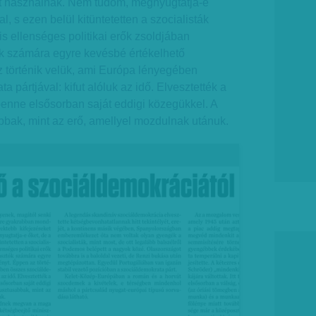
et használnak. Nem tudom, megnyugtatja-e
al, s ezen belül kitüntetetten a szocialisták
 ellenséges politikai erők zsoldjában
ók számára egyre kevésbé értékelhető
z történik velük, ami Európa lényegében
 pártjával: kifut alóluk az idő. Elvesztették a
 benne elsősorban saját eddigi közegükkel. A
bbak, mint az erő, amellyel mozdulnak utánuk.