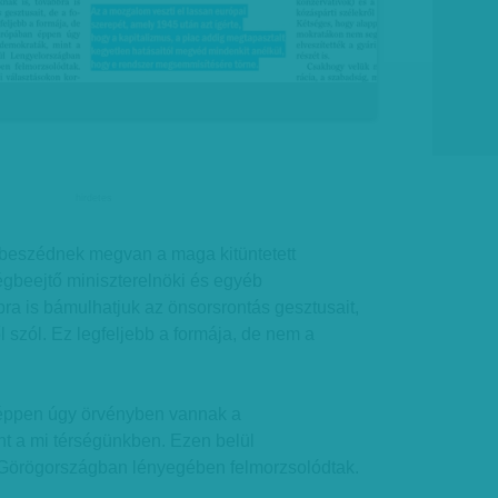
hirdetes
beszédnek megvan a maga kitüntetett
égbeejtő miniszterelnöki és egyéb
bra is bámulhatjuk az önsorsrontás gesztusait,
l szól. Ez legfeljebb a formája, de nem a
pen úgy örvényben vannak a
nt a mi térségünkben. Ezen belül
Görögországban lényegében felmorzsolódtak.