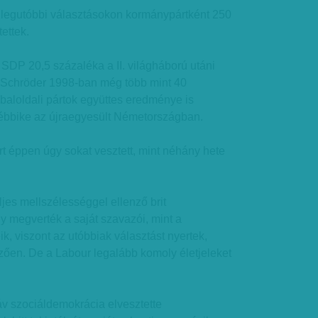
egutóbbi választásokon kormánypártként 250
tettek.
P 20,5 százaléka a II. világháború utáni
 (Schröder 1998-ban még több mint 40
 baloldali pártok együttes eredménye is
ébbike az újraegyesült Németországban.
éppen úgy sokat vesztett, mint néhány hete
jes mellszélességgel ellenző brit
 megverték a saját szavazói, mint a
k, viszont az utóbbiak választást nyertek,
ően. De a Labour legalább komoly életjeleket
 szociáldemokrácia elvesztette