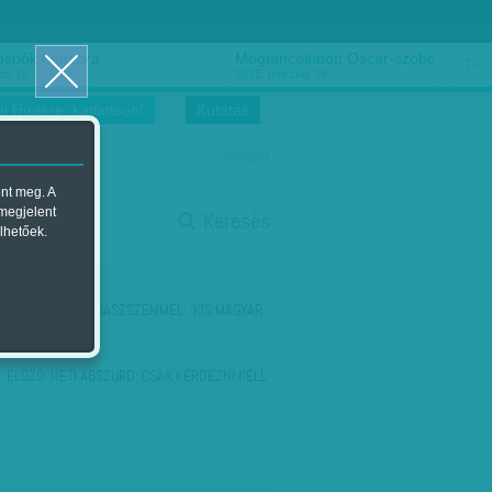
ősnők nőnapra
Megtáncoltatott Oscar-szobor
us 16.
2018. március 16.
i Hírekre, kattintson!
Kutatás
magyar
ent meg. A
start
 megjelent
Keresés
lhetőek.
stop
KÖVETKEZŐ:
JOGÁSZSZEMMEL: 'KIS MAGYAR
VALÓSÁG'
ELŐZŐ:
HETI ABSZURD: CSAK KÉRDEZNI KELL