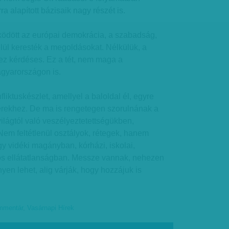
ra alapított bázisaik nagy részét is.
ött az európai demokrácia, a szabadság,
lül keresték a megoldásokat. Nélkülük, a
 ez kérdéses. Ez a tét, nem maga a
gyarországon is.
iktuskészlet, amellyel a baloldal él, egyre
erekhez. De ma is rengetegen szorulnának a
világtól való veszélyeztetettségükben,
em feltétlenül osztályok, rétegek, hanem
y vidéki magányban, kórházi, iskolai,
iós ellátatlanságban. Messze vannak, nehezen
yen lehet, alig várják, hogy hozzájuk is
mmentár
,
Vasárnapi Hírek