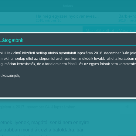
hirdetés
Ha még egyszer nyolcvanéves…
Barbie-h
2018. március 16.
2018. márci
Már előfizethet a Vasárnap
 Látogatónk!
i Hírek című közéleti hetilap utolsó nyomtatott lapszáma 2018. december 8-án jel
hirek.hu honlap ettől az időponttól archívumként működik tovább, ahol a korábban
ókusz
Szerintem
Ízlés
Sport
égi módon kereshetők, de a tartalom nem frissül, és az egyes írások sem kommente
t köszönjük,
r: Szökik az idő a
ráciától
gjelent a 2017. november 04.-i lapszámban
tnek ilyenek, magától senki nem ennyire
akrabban mondják ezt a baloldalra, bár