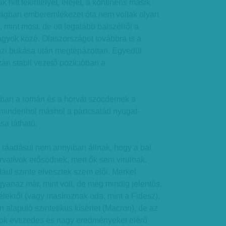
hitt tekintélyét, erejét, a kontinens másik
ágban emberemlékezet óta nem voltak olyan
 mint most, de ott legalább balszélről a
gyok közé. Olaszországot továbbra is a
enzi bukása után megtépázottan. Egyedül
án stabil vezető pozícióban a
an a román és a horvát szocdemek a
 mindenhol máshol a pártcsalád nyugat-
sa látható.
ráadásul nem annyiban állnak, hogy a bal
rvatívok erősödnek, mert ők sem virulnak.
ul szinte elvesztek szem elől. Merkel
anaz már, mint volt, de még mindig jelentős.
lekről (vagy masíroznak oda, mint a Fidesz),
 alapuló szintetikus kísérlet (Macron), de az
ok évtizedes és nagy eredményeket elérő