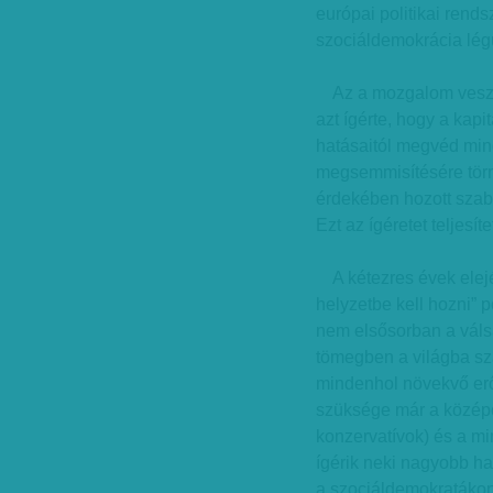
európai politikai rend
szociáldemokrácia légü
Az a mozgalom veszti 
azt ígérte, hogy a kap
hatásaitól megvéd min
megsemmisítésére tör
érdekében hozott szabá
Ezt az ígéretet teljesíte
A kétezres évek elején
helyzetbe kell hozni” po
nem elsősorban a válsá
tömegben a világba s
mindenhol növekvő erő
szüksége már a középos
konzervatívok) és a m
ígérik neki nagyobb ha
a szociáldemokratákon