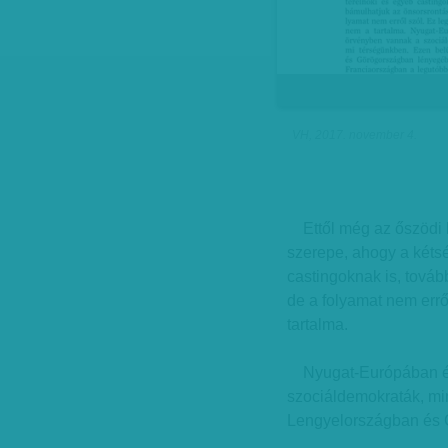
VH, 2017. november 4.
Ettől még az őszödi 
szerepe, ahogy a kéts
castingoknak is, továb
de a folyamat nem errő
tartalma.
Nyugat-Európában ép
szociáldemokraták, mi
Lengyelországban és 