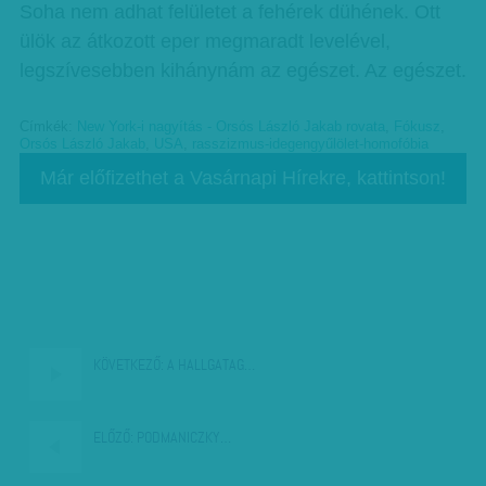
Soha nem adhat felületet a fehérek dühének. Ott
ülök az átkozott eper megmaradt levelével,
legszívesebben kihánynám az egészet. Az egészet.
Címkék:
New York-i nagyítás - Orsós László Jakab rovata
,
Fókusz
,
Orsós László Jakab
,
USA
,
rasszizmus-idegengyűlölet-homofóbia
Már előfizethet a Vasárnapi Hírekre, kattintson!
KÖVETKEZŐ:
A HALLGATAG…
ELŐZŐ:
PODMANICZKY…