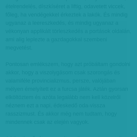
ételrendelés, díszkíséret a liftig, odavetett viccek,
főleg, ha vendégekkel érkeztek a lakók. És mindig
ugyanaz a leereszkedés, és mindig ugyanaz a
vékonyan applikált törleszkedés a portások oldalán,
ami alig leplezte a gazdagokkal szembeni
megvetést.
Pontosan emlékszem, hogy azt próbáltam gondolni
akkor, hogy a viszolygásom csak szorongás és
valamiféle provincializmus, persze, valójában
mélyen émelyített ez a furcsa játék. Aztán gyorsan
elköltöztem és azóta legalább nem kell közelről
néznem ezt a napi, édeskedő oda-vissza
rasszizmust. És akkor még nem tudtam, hogy
mindennek csak az elején vagyok.