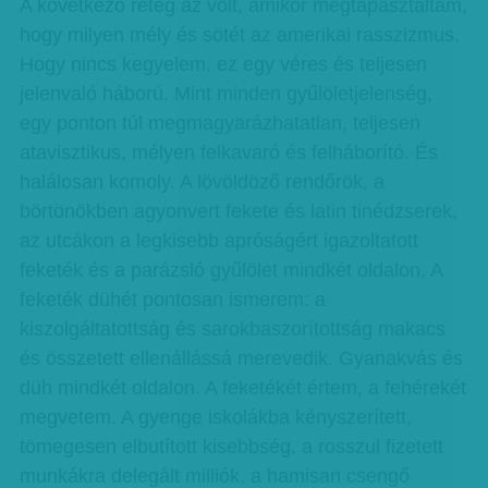
A következő réteg az volt, amikor megtapasztaltam,
hogy milyen mély és sötét az amerikai rasszizmus.
Hogy nincs kegyelem, ez egy véres és teljesen
jelenvaló háború. Mint minden gyűlöletjelenség,
egy ponton túl megmagyarázhatatlan, teljesen
atavisztikus, mélyen felkavaró és felháborító. És
halálosan komoly. A lövöldöző rendőrök, a
börtönökben agyonvert fekete és latin tinédzserek,
az utcákon a legkisebb apróságért igazoltatott
feketék és a parázsló gyűlölet mindkét oldalon. A
feketék dühét pontosan ismerem: a
kiszolgáltatottság és sarokbaszorítottság makacs
és összetett ellenállássá merevedik. Gyanakvás és
düh mindkét oldalon. A feketékét értem, a fehérekét
megvetem. A gyenge iskolákba kényszerített,
tömegesen elbutított kisebbség, a rosszul fizetett
munkákra delegált milliók, a hamisan csengő