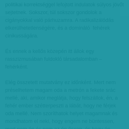
politikai korrektséggel lefojtott indulatok súlyos jövőt
sejtetnek. Sokszor, túl sokszor gondolok a
cigányokkal való párhuzamra. A radikalizálódás
elkerülhetetlenségére, és a domináló fehérek
cinikusságára.
És ennek a kellős közepén itt állok egy
rasszizmusában fuldokló társadalomban –
fehérként.
Elég összetett mutatvány ez időnként. Mert nem
préselhetem magam oda a metrón a fekete srác
mellé, aki, amikor meglátja, hogy felszállok, én, a
fehér ember szétterpeszti a lábát, hogy ne férjek
oda mellé. Nem szoríthatok helyet magamnak és
mondhatom el neki, hogy engem ne büntessen,