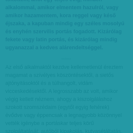
alkalommal, amikor elmentem hazulról, vagy
amikor hazamentem, kora reggel vagy késő
éjszaka, a kapuban mindig egy széles mosolyú
és enyhén szervilis portás fogadott. Kizárólag
fekete vagy latin portás, és kizárólag mindig
ugyanazzal a kedves alárendeltséggel.
hirdetes
Az első alkalmaktól kezdve kellemetlenül éreztem
magamat a szívélyes köszöntésektől, a sietős
ajtónyitásoktól és a túlhangolt, vidám
vicceskedésektől. A legrosszabb az volt, amikor
végig kellett néznem, ahogy a kiszolgáláshoz
szokott szomszédaim (egytől egyig fehérek)
évődve vagy éppencsak a legnagyobb közönnyel
vették igénybe a portáskar teljes körű
szolgáltatását: autóból kipakolás, kutyasétáltatás,