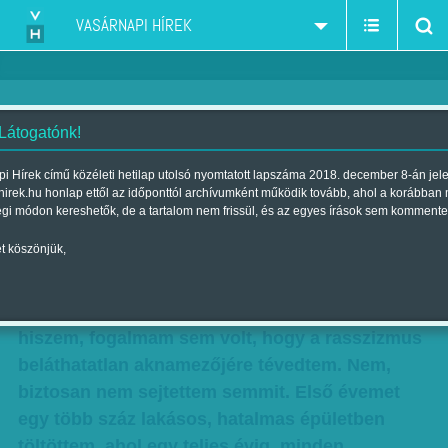
VASÁRNAPI HÍREK
 Látogatónk!
New York-i levelek: Vissza az
i Hírek című közéleti hetilap utolsó nyomtatott lapszáma 2018. december 8-án jel
hirek.hu honlap ettől az időponttól archívumként működik tovább, ahol a korábban
időben
égi módon kereshetők, de a tartalom nem frissül, és az egyes írások sem kommente
Szerző:
Orsós László Jakab
| Megjelent a 2017. január 28.-i
t köszönjük,
lapszámban
Amikor New Yorkba költöztem tíz éve, azt
hiszem, fogalmam sem volt, hogy a rasszizmus
beláthatatlan aknamezőjére tévedtem. Nem,
biztosan nem sejtettem semmit. Első évemet
egy több száz lakásos, hatalmas épületben
töltöttem, ahol egy teljes évig, minden