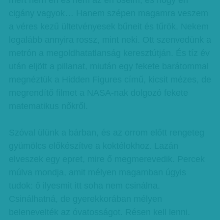
mert nem én és nem az én őseim, és hogy én
cigány vagyok… Hanem szépen magamra veszem
a véres kezű ültetvényesek bűneit és tűrök. Nekem
legalább annyira rossz, mint neki. Ott szenvedünk a
metrón a megoldhatatlanság keresztútján. És tíz év
után eljött a pillanat, miután egy fekete barátommal
megnéztük a Hidden Figures című, kicsit mézes, de
megrendítő filmet a NASA-nak dolgozó fekete
matematikus nőkről.
Szóval ülünk a bárban, és az orrom előtt rengeteg
gyümölcs előkészítve a koktélokhoz. Lazán
elveszek egy epret, mire ő megmerevedik. Percek
múlva mondja, amit mélyen magamban úgyis
tudok: ő ilyesmit itt soha nem csinálna.
Csinálhatná, de gyerekkorában mélyen
belenevelték az óvatosságot. Résen kell lenni.