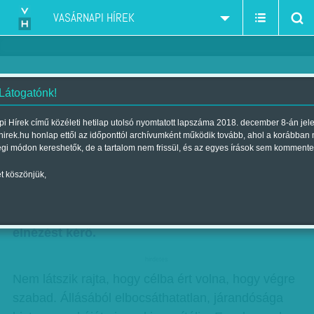
VASÁRNAPI HÍREK
 Látogatónk!
Nyugdíjasok bohócmosolya
i Hírek című közéleti hetilap utolsó nyomtatott lapszáma 2018. december 8-án jel
hirek.hu honlap ettől az időponttól archívumként működik tovább, ahol a korábban
Szerző:
Nagy N. Péter
| Megjelent a 2018. szeptember 29.-i
égi módon kereshetők, de a tartalom nem frissül, és az egyes írások sem kommente
lapszámban
t köszönjük,
A nyugdíjas kicsi, ha kétméteres is. Tartása
enyhén hajlott, járása körülményes. Mosolya
elnézést kérő.
hirdetes
Nem látszik rajta, hogy célba ért volna, hogy végre
szabad. Állásából elbocsáthatatlan, járandósága