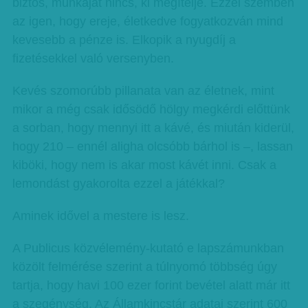
biztos, munkáját nincs, ki megítélje. Ezzel szemben
az igen, hogy ereje, életkedve fogyatkozván mind
kevesebb a pénze is. Elkopik a nyugdíj a
fizetésekkel való versenyben.
Kevés szomorúbb pillanata van az életnek, mint
mikor a még csak idősödő hölgy megkérdi előttünk
a sorban, hogy mennyi itt a kávé, és miután kiderül,
hogy 210 – ennél aligha olcsóbb bárhol is –, lassan
kiböki, hogy nem is akar most kávét inni. Csak a
lemondást gyakorolta ezzel a játékkal?
Aminek idővel a mestere is lesz.
A Publicus közvélemény-kutató e lapszámunkban
közölt felmérése szerint a túlnyomó többség úgy
tartja, hogy havi 100 ezer forint bevétel alatt már itt
a szegénység. Az Államkincstár adatai szerint 600