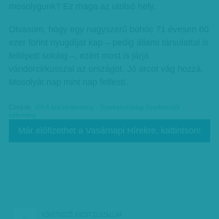
mosolygunk? Ez maga az utolsó hely.
Olvasom, hogy egy nagyszerű bohóc 71 évesen 60
ezer forint nyugdíjat kap – pedig állami társulattal is
fellépett sokáig –, ezért most is járja
vándorcirkusszal az országot. Jó arcot vág hozzá.
Mosolyát nap mint nap felfesti.
Címkék:
VH-A különvélemény - Szerkesztőségi-Szerkesztői
vélemény
Már előfizethet a Vasárnapi Hírekre, kattintson!
KÖVETKEZŐ:
KICSIT ELSZÁLLVA