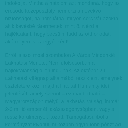
indokolja. Mintha a hatalom azt mondaná, hogy az
erősödő középosztály nem érzi a növekvő
biztonságot, ha nem látná, milyen sors vár azokra,
akik kevésbé rátermettek, mint ő. Nézd a
hajléktalant, hogy becsülni tudd az otthonodat,
akármilyen is az egyébként!
Erről is szól most szombaton A Város Mindenkié
Lakhatási Menete. Nem utolsósorban a
hajléktalanság ellen indulnak. Az október 2-i
Lakhatási Világnap alkalmából teszik ezt, amelynek
tiszteletére közli majd a Habitat Humanity idei
jelentését, amely szerint – ez már tudható –
Magyarországon mélyül a lakhatási válság, immár
2-3 millió ember él lakásszegénységben, vagyis
rossz körülmények között. Támogatásukból a
kormányzat kivonul, miközben egyre több pénzt ad