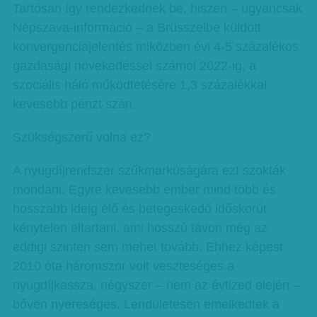
Tartósan így rendezkednek be, hiszen – ugyancsak
Népszava-információ – a Brüsszelbe küldött
konvergenciajelentés miközben évi 4-5 százalékos
gazdasági növekedéssel számol 2022-ig, a
szociális háló működtetésére 1,3 százalékkal
kevesebb pénzt szán.
Szükségszerű volna ez?
A nyugdíjrendszer szűkmarkúságára ezt szokták
mondani. Egyre kevesebb ember mind több és
hosszabb ideig élő és betegeskedő időskorút
kénytelen eltartani, ami hosszú távon még az
eddigi szinten sem mehet tovább. Ehhez képest
2010 óta háromszor volt veszteséges a
nyugdíjkassza, négyszer – nem az évtized elején –
bőven nyereséges. Lendületesen emelkedtek a