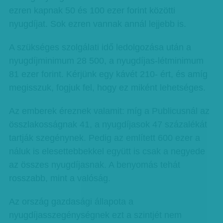
ezren kapnak 50 és 100 ezer forint közötti
nyugdíjat. Sok ezren vannak annál lejjebb is.
A szükséges szolgálati idő ledolgozása után a
nyugdíjminimum 28 500, a nyugdíjas-létminimum
81 ezer forint. Kérjünk egy kávét 210- ért, és amíg
megisszuk, fogjuk fel, hogy ez miként lehetséges.
Az emberek éreznek valamit: míg a Publicusnál az
összlakosságnak 41, a nyugdíjasok 47 százalékát
tartják szegénynek. Pedig az említett 600 ezer a
náluk is elesettebbekkel együtt is csak a negyede
az összes nyugdíjasnak. A benyomás tehát
rosszabb, mint a valóság.
Az ország gazdasági állapota a
nyugdíjasszegénységnek ezt a szintjét nem