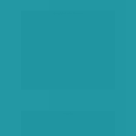
társadalmi célú hirdetés
hirdetés