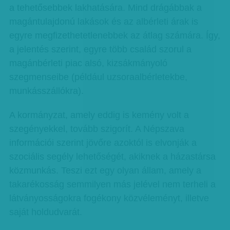
a tehetősebbek lakhatására. Mind drágábbak a
magántulajdonú lakások és az albérleti árak is
egyre megfizethetetlenebbek az átlag számára. Így,
a jelentés szerint, egyre több család szorul a
magánbérleti piac alsó, kizsákmányoló
szegmenseibe (például uzsoraalbérletekbe,
munkásszállókra).
A kormányzat, amely eddig is kemény volt a
szegényekkel, tovább szigorít. A Népszava
információi szerint jövőre azoktól is elvonják a
szociális segély lehetőségét, akiknek a házastársa
közmunkás. Teszi ezt egy olyan állam, amely a
takarékosság semmilyen más jelével nem terheli a
látványosságokra fogékony közvéleményt, illetve
saját holdudvarát.