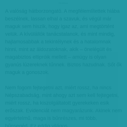
hirdetes
A valóság hátborzongató. A megfélemlítettek hiába
beszélnek, lassan elhal a szavuk, és végül már
maguk sem hiszik, hogy igaz az, ami megtörtént
velük. A kívülállók tanácstalanok, és mint mindig,
hajlamosabbak a tekintélynek és a hatalomnak
hinni, mint az áldozatoknak, akik – önelégült és
magabiztos eltipróik mellett – amúgy is olyan
gyanús lúzereknek tűnnek. Biztos hazudnak. Sőt ők
maguk a gonoszok.
Nem fogom fejtegetni azt, miért rossz, ha nincs
Népszabadság, mint ahogy azt sem kell fejtegetni,
miért rossz, ha kiszolgáltatott gyerekeken esik
erőszak. Evidenciát nem magyarázunk. Akinek nem
egyértelmű, maga is bűnrészes, mi több,
bűnsegéd. Ez eddig világos.