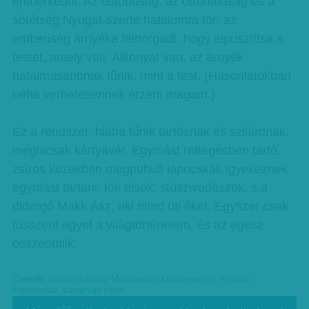
emberkedni. Az ostobaság, az otrombaság és a
sötétség Nyugat-szerte hatalomra tör: az
emberiség árnyéka felhorgadt, hogy elpusztítsa a
testet, amely veti. Alkonyat van, az árnyék
hatalmasabbnak tűnik, mint a test. (Hasonlatokban
néha verhetetlennek érzem magam.)
Ez a rendszer, hiába tűnik tartósnak és szilárdnak,
mégiscsak kártyavár. Egymást rettegésben tartó,
zsíros kezekben megpuhult lapocskák igyekeznek
egymást tartani, tök alsók, stüszivadászok, s a
didergő Makk Ász, aki mind üti őket. Egyszer csak
tüsszent egyet a világtörténelem, és az egész
összeomlik.
Címkék:
Népszabadság-Mediaworks-Orbán-rezsim
,
Fókusz
,
kommentár
,
Vasárnapi Hírek