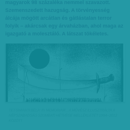
magyarok 98 százaléka nemmel szavazott.
Szemenszedett hazugság. A törvényesség
álcája mögött arcátlan és gátlástalan terror
folyik – akárcsak egy árvaházban, ahol maga az
igazgató a molesztáló. A látszat tökéletes.
TETTAMANTI BÉLA: IN MEMORIAM... A MŰVÉSZ ILLUSZTRÁLTA A
NÉPSZABADSÁG SZOMBATI HÉTVÉGE MELLÉKLETÉT 1994–2012
KÖZÖTT