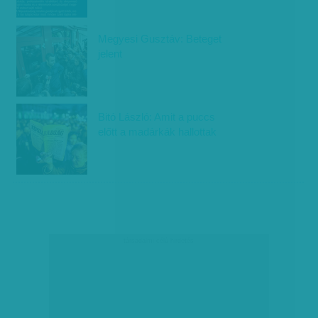
Megyesi Gusztáv: Beteget
jelent
Bitó László: Amit a puccs
előtt a madárkák hallottak
társadalmi célú hirdetés