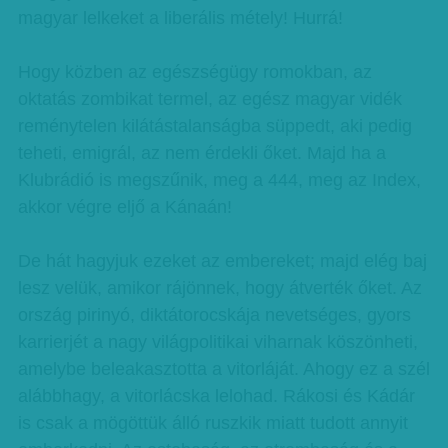
magyar lelkeket a liberális métely! Hurrá!
Hogy közben az egészségügy romokban, az
oktatás zombikat termel, az egész magyar vidék
reménytelen kilátástalanságba süppedt, aki pedig
teheti, emigrál, az nem érdekli őket. Majd ha a
Klubrádió is megszűnik, meg a 444, meg az Index,
akkor végre eljő a Kánaán!
De hát hagyjuk ezeket az embereket; majd elég baj
lesz velük, amikor rájönnek, hogy átverték őket. Az
ország pirinyó, diktátorocskája nevetséges, gyors
karrierjét a nagy világpolitikai viharnak köszönheti,
amelybe beleakasztotta a vitorláját. Ahogy ez a szél
alábbhagy, a vitorlácska lelohad. Rákosi és Kádár
is csak a mögöttük álló ruszkik miatt tudott annyit