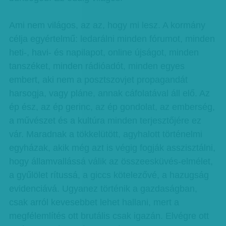
Ami nem világos, az az, hogy mi lesz. A kormány
célja egyértelmű: ledarálni minden fórumot, minden
heti-, havi- és napilapot, online újságot, minden
tanszéket, minden rádióadót, minden egyes
embert, aki nem a posztszovjet propagandát
harsogja, vagy pláne, annak cáfolatával áll elő. Az
ép ész, az ép gerinc, az ép gondolat, az emberség,
a művészet és a kultúra minden terjesztőjére ez
vár. Maradnak a tökkelütött, agyhalott történelmi
egyházak, akik még azt is végig fogják asszisztálni,
hogy államvallássá válik az összeesküvés-elmélet,
a gyűlölet rítussá, a giccs kötelezővé, a hazugság
evidenciává. Ugyanez történik a gazdaságban,
csak arról kevesebbet lehet hallani, mert a
megfélemlítés ott brutális csak igazán. Elvégre ott