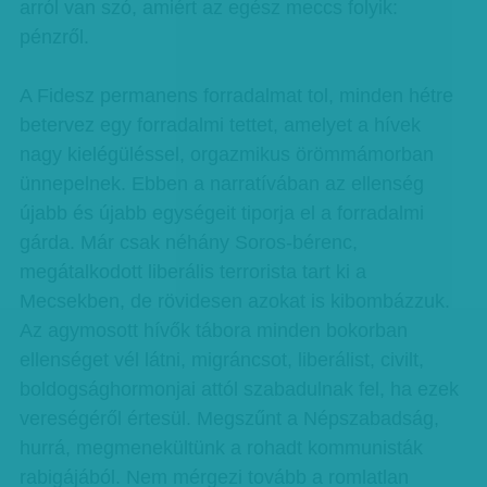
arról van szó, amiért az egész meccs folyik:
pénzről.
A Fidesz permanens forradalmat tol, minden hétre
betervez egy forradalmi tettet, amelyet a hívek
nagy kielégüléssel, orgazmikus örömmámorban
ünnepelnek. Ebben a narratívában az ellenség
újabb és újabb egységeit tiporja el a forradalmi
gárda. Már csak néhány Soros-bérenc,
megátalkodott liberális terrorista tart ki a
Mecsekben, de rövidesen azokat is kibombázzuk.
Az agymosott hívők tábora minden bokorban
ellenséget vél látni, migráncsot, liberálist, civilt,
boldogsághormonjai attól szabadulnak fel, ha ezek
vereségéről értesül. Megszűnt a Népszabadság,
hurrá, megmenekültünk a rohadt kommunisták
rabigájából. Nem mérgezi tovább a romlatlan