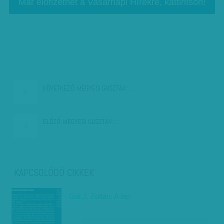
Már előfizethet a Vasárnapi Hírekre, kattintson!
KÖVETKEZŐ:
MEGYESI GUSZTÁV:…
ELŐZŐ:
MEGYESI GUSZTÁV:…
KAPCSOLÓDÓ CIKKEK
Gál J. Zoltán: A lap