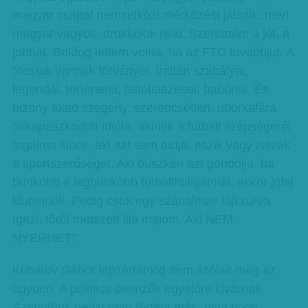
magyar csapat nemzetközi mérkőzést játszik, mert
magyar vagyok, drukkolok neki. Szeretném a jót, a
jobbat. Boldog lettem volna, ha az FTC továbbjut. A
focinak vannak törvényei. Íratlan szabályai,
legendái, történetei, feltételezései, babonái. És
bizony akad szegény, szerencsétlen, uborkafára
felkapaszkodott idióta, akinek a futball szépségéről
fogalma sincs, aki azt sem tudja, eszik vagy isszák
a sportszerűséget. Aki büszkén azt gondolja, ha
bunkóbb a legbunkóbb futballhuligánnál, akkor jófej
klubelnök. Pedig csak egy szánalmas lájkkurva.
Igazi, tőről metszett lila majom. Aki NEM
NYERHET!”
Kubatov Gábor lapzártánkig nem szólalt meg az
ügyben. A politikai elemzők egyelőre kivárnak.
Szerintünk pedig nem történt más, mint hogy