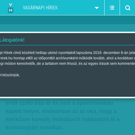
VASÁRNAPI HÍREK
 Látogatónk!
Pipitér
i Hírek című közéleti hetilap utolsó nyomtatott lapszáma 2018. december 8-án jel
hirek.hu honlap ettől az időponttól archívumként működik tovább, ahol a korábban
Szerző:
(KP)
| Megjelent a 2015. július 25.-i lapszámban
égi módon kereshetők, de a tartalom nem frissül, és az egyes írások sem kommente
t köszönjük,
Úgy tűnik, elmentek otthonról. Idegenben
(Szarajevóban) játszott kupameccset a
Ferencváros labdarúgócsapata. Annak, hogy az
erről szóló írás itt és nem a sportrovatban
kapott helyet, elsősorban az az oka, hogy a
mérkőzés komoly belháborút robbantott ki a
kormánypárt soraiban.