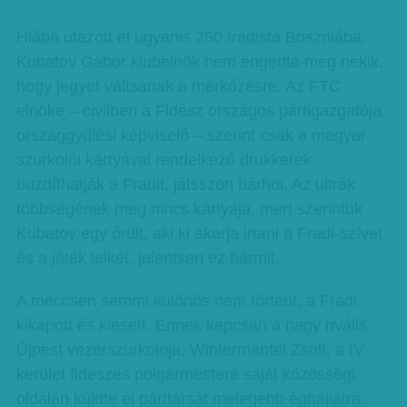
hirdetes
Hiába utazott el ugyanis 250 fradista Boszniába,
Kubatov Gábor klubelnök nem engedte meg nekik,
hogy jegyet váltsanak a mérkőzésre. Az FTC
elnöke – civilben a Fidesz országos pártigazgatója,
országgyűlési képviselő – szerint csak a magyar
szurkolói kártyával rendelkező drukkerek
buzdíthatják a Fradit, játsszon bárhol. Az ultrák
többségének meg nincs kártyája, mert szerintük
Kubatov egy őrült, aki ki akarja irtani a Fradi-szívet
és a játék lelkét, jelentsen ez bármit.
A meccsen semmi különös nem történt, a Fradi
kikapott és kiesett. Ennek kapcsán a nagy rivális
Újpest vezérszurkolója, Wintermantel Zsolt, a IV.
kerület fideszes polgármestere saját közösségi
oldalán küldte el párttársát melegebb éghajlatra.