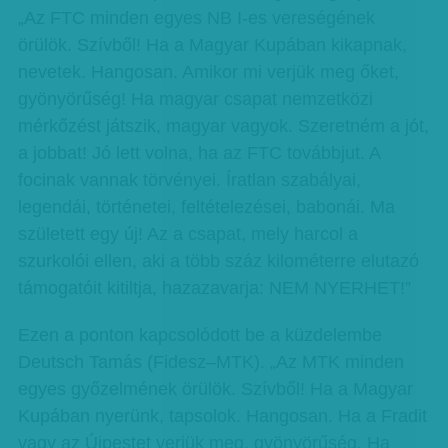
„Az FTC minden egyes NB I-es vereségének
örülök. Szívből! Ha a Magyar Kupában kikapnak,
nevetek. Hangosan. Amikor mi verjük meg őket,
gyönyörűség! Ha magyar csapat nemzetközi
mérkőzést játszik, magyar vagyok. Szeretném a jót,
a jobbat! Jó lett volna, ha az FTC továbbjut. A
focinak vannak törvényei. Íratlan szabályai,
legendái, történetei, feltételezései, babonái. Ma
született egy új! Az a csapat, mely harcol a
szurkolói ellen, aki a több száz kilométerre elutazó
támogatóit kitiltja, hazazavarja: NEM NYERHET!”
Ezen a ponton kapcsolódott be a küzdelembe
Deutsch Tamás (Fidesz–MTK). „Az MTK minden
egyes győzelmének örülök. Szívből! Ha a Magyar
Kupában nyerünk, tapsolok. Hangosan. Ha a Fradit
vagy az Újpestet verjük meg, gyönyörűség. Ha