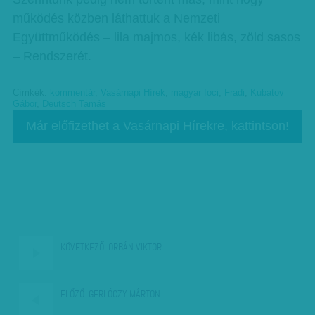
működés közben láthattuk a Nemzeti
Együttműködés – lila majmos, kék libás, zöld sasos
– Rendszerét.
Címkék:
kommentár
,
Vasárnapi Hírek
,
magyar foci
,
Fradi
,
Kubatov
Gábor
,
Deutsch Tamás
Már előfizethet a Vasárnapi Hírekre, kattintson!
KÖVETKEZŐ:
ORBÁN VIKTOR…
ELŐZŐ:
GERLÓCZY MÁRTON:…