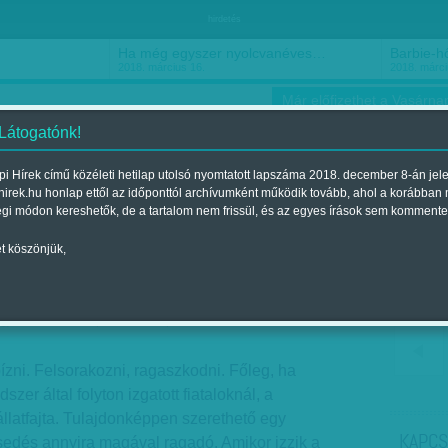
hirdetés
Ha még egyszer nyolcvanéves…
Barbie-h
2018. március 16.
2018. márci
Már előfizethet a Vasárnap
 Látogatónk!
i Hírek című közéleti hetilap utolsó nyomtatott lapszáma 2018. december 8-án jel
hirek.hu honlap ettől az időponttól archívumként működik tovább, ahol a korábban
ókusz
Szerintem
Ízlés
Sport
égi módon kereshetők, de a tartalom nem frissül, és az egyes írások sem kommente
t köszönjük,
jelent a 2012. április 15.-i lapszámban
zni. Felsorakozni, ragaszkodni. Főleg, ha
dszer által folyton izgatott fiataloknál, a
 állatfajta. Tulajdonképpen szerethető egy
KAPCS
sedés annyira magával ragadó. Amikor izzik a