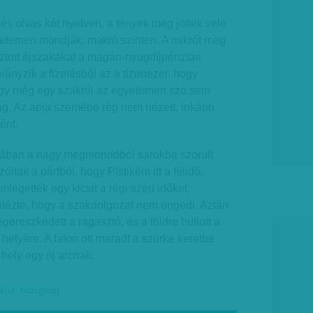
és olvas két nyelven, a tények meg jöttek vele
etemen mondják, makró szinten. A mikrót meg
asztott éjszakákat a magán-nyugdíjpénztári
iányzik a fizetésből az a tizenezer, hogy
hogy még egy szakról az egyetemen szó sem
ág. Az apja szemébe rég nem nézett, inkább
ént.
mában a nagy megmondóból sarokba szorult
Szóltak a pártból, hogy Pistikém itt a félidő,
legették egy kicsit a régi szép időket.
ntézte, hogy a szakdolgozat nem engedi. Aztán
ereszkedett a ragasztó, és a földre hullott a
 helyére. A falon ott maradt a szürke keretbe
 hely egy új arcnak.
ktor
,
hazugság