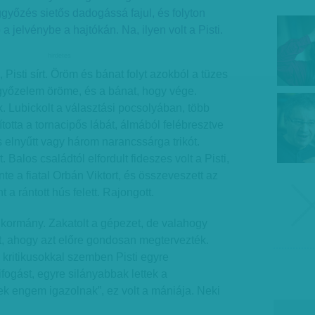
yőzés sietős dadogássá fajul, és folyton
 jelvénybe a hajtókán. Na, ilyen volt a Pisti.
hirdetes
 Pisti sírt. Öröm és bánat folyt azokból a tüzes
győzelem öröme, és a bánat, hogy vége.
 Lubickolt a választási pocsolyában, több
totta a tornacipős lábát, álmából felébresztve
 elnyűtt vagy három narancssárga trikót.
 Balos családtól elfordult fideszes volt a Pisti,
nte a fiatal Orbán Viktort, és összeveszett az
a rántott hús felett. Rajongott.
 a kormány. Zakatolt a gépezet, de valahogy
, ahogy azt előre gondosan megtervezték.
 kritikusokkal szemben Pisti egyre
fogást, egyre silányabbak lettek a
k engem igazolnak”, ez volt a mániája. Neki