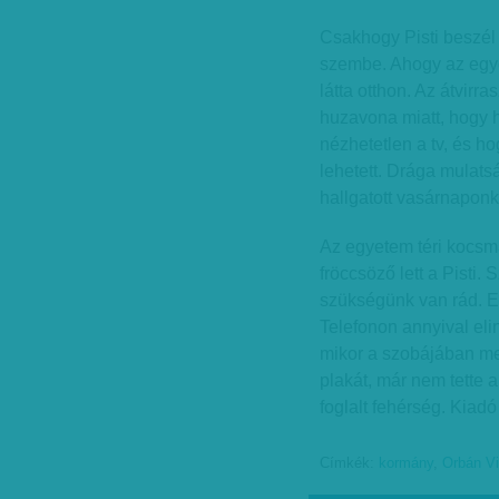
Csakhogy Pisti beszél 
szembe. Ahogy az egy
látta otthon. Az átvirr
huzavona miatt, hogy h
nézhetetlen a tv, és 
lehetett. Drága mulats
hallgatott vasárnaponk
Az egyetem téri kocs
fröccsöző lett a Pisti. 
szükségünk van rád. Em
Telefonon annyival eli
mikor a szobájában meg
plakát, már nem tette a
foglalt fehérség. Kiadó
Címkék:
kormány
,
Orbán Vi