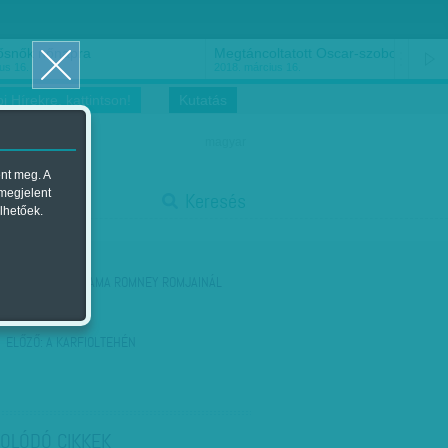
ősnők nőnapra
Megtáncoltatott Oscar-szobor
us 16.
2018. március 16.
i Hírekre, kattintson!
Kutatás
magyar
ent meg. A
start
 megjelent
Keresés
lhetőek.
stop
KÖVETKEZŐ:
OBAMA ROMNEY ROMJAINÁL
ELŐZŐ:
A KARFIOLTEHÉN
OLÓDÓ CIKKEK