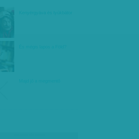
Kenyérgyáva és tyúkbátor
És mégis lapos a Föld?
Majd jő a megmentő
társadalmi célú hirdetés