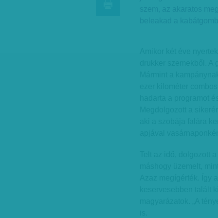
szem, az akaratos megg
beleakad a kabátgomb a
Amikor két éve nyertek,
drukker szemekből. A 
Mármint a kampánynak.
ezer kilométer combosí
hadarta a programot és
Megdolgozott a sikerért.
aki a szobája falára ke
apjával vasárnaponként 
Telt az idő, dolgozott
máshogy üzemelt, mint
Azaz megígérték. Így a
keservesebben talált ki
magyarázatok. „A ténye
is.